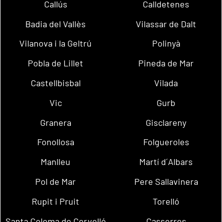
Callús
Calldetenes
Badia del Vallès
Vilassar de Dalt
Vilanova i la Geltrú
Polinyà
Pobla de Lillet
Pineda de Mar
Castellbisbal
Vilada
Vic
Gurb
Granera
Gisclareny
Fonollosa
Folgueroles
Manlleu
Martí d´Albars
Pol de Mar
Pere Sallavinera
Rupit i Pruit
Torelló
Santa Coloma de Cervelló
Casserres