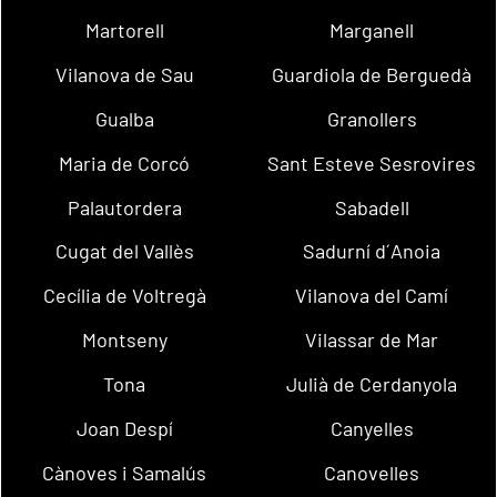
Martorell
Marganell
Vilanova de Sau
Guardiola de Berguedà
Gualba
Granollers
Maria de Corcó
Sant Esteve Sesrovires
Palautordera
Sabadell
Cugat del Vallès
Sadurní d´Anoia
Cecília de Voltregà
Vilanova del Camí
Montseny
Vilassar de Mar
Tona
Julià de Cerdanyola
Joan Despí
Canyelles
Cànoves i Samalús
Canovelles