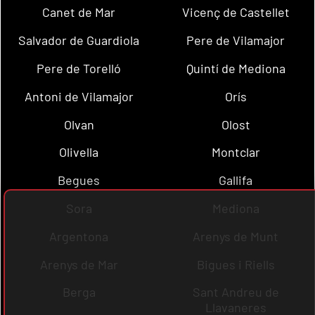
Canet de Mar
Vicenç de Castellet
Salvador de Guardiola
Pere de Vilamajor
Pere de Torelló
Quintí de Mediona
Antoni de Vilamajor
Orís
Olvan
Olost
Olivella
Montclar
Begues
Gallifa
Sora
Mediona
Argentona
Arenys de Munt
Arenys de Mar
Bigues i Riells
Berga
Sant Andreu de
Llavaneres