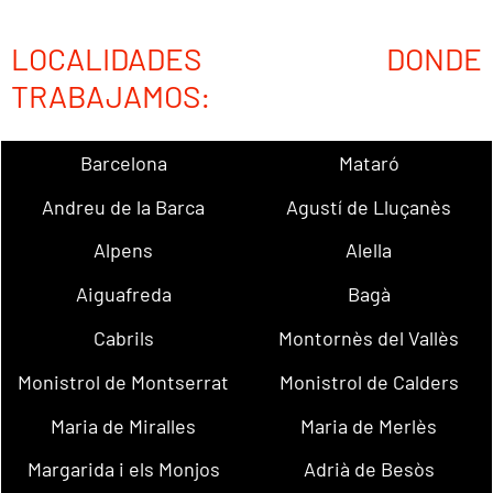
LOCALIDADES DONDE
TRABAJAMOS:
Barcelona
Mataró
Andreu de la Barca
Agustí de Lluçanès
Alpens
Alella
Aiguafreda
Bagà
Cabrils
Montornès del Vallès
Monistrol de Montserrat
Monistrol de Calders
Maria de Miralles
Maria de Merlès
Margarida i els Monjos
Adrià de Besòs