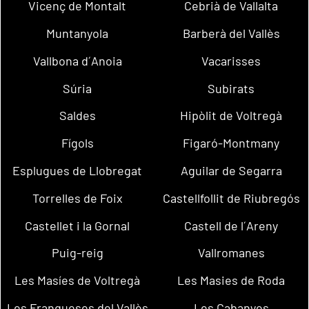
Vicenç de Montalt
Cebrià de Vallalta
Muntanyola
Barberà del Vallès
Vallbona d´Anoia
Vacarisses
Súria
Subirats
Saldes
Hipòlit de Voltregà
Fígols
Figaró-Montmany
Esplugues de Llobregat
Aguilar de Segarra
Torrelles de Foix
Castellfollit de Riubregós
Castellet i la Gornal
Castell de l´Areny
Puig-reig
Vallromanes
Les Masíes de Voltregà
Les Masies de Roda
Les Franqueses del Vallès
Les Cabanyes