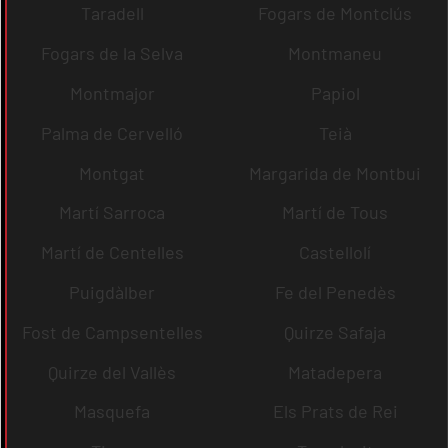
Taradell
Fogars de Montclús
Fogars de la Selva
Montmaneu
Montmajor
Papiol
Palma de Cervelló
Teià
Montgat
Margarida de Montbui
Martí Sarroca
Martí de Tous
Martí de Centelles
Castellolí
Puigdàlber
Fe del Penedès
Fost de Campsentelles
Quirze Safaja
Quirze del Vallès
Matadepera
Masquefa
Els Prats de Rei