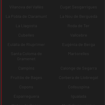
Vilanova del Vallès
Cugat Sesgarrigues
La Pobla de Claramunt
La Nou de Berguedà
La Llagosta
Roda de Ter
Cubelles
Vallcebre
Eulàlia de Riuprimer
Eugènia de Berga
Santa Coloma de
Martorelles
Gramenet
Campins
Calonge de Segarra
Fruitós de Bages
Corbera de Llobregat
Copons
Collsuspina
Esparreguera
Igualada