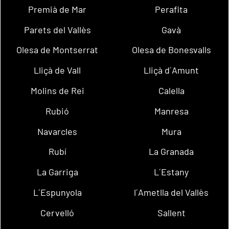
Premià de Mar
Perafita
Parets del Vallès
Gavà
Olesa de Montserrat
Olesa de Bonesvalls
Lliçà de Vall
Lliçà d´Amunt
Molins de Rei
Calella
Rubió
Manresa
Navarcles
Mura
Rubí
La Granada
La Garriga
L´Estany
L´Espunyola
l´Ametlla del Vallès
Cervelló
Sallent