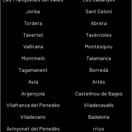
Jorba
Sant Celoni
Tordera
Abrera
Tavertet
Tavèrnoles
Vallirana
Montesquiu
Montmeló
Talamanca
Tagamanent
Borredà
Avià
Artés
Argençola
Castellnou de Bages
Vilafranca del Penedès
Viladecavalls
Viladecans
Badalona
Avinyonet del Penedès
rrius