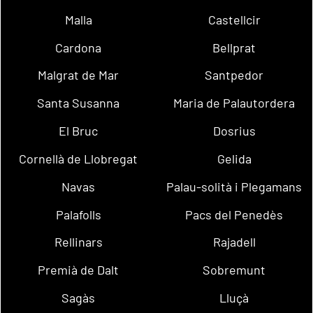
Malla
Castellcir
Cardona
Bellprat
Malgrat de Mar
Santpedor
Santa Susanna
Maria de Palautordera
El Bruc
Dosrius
Cornellà de Llobregat
Gelida
Navas
Palau-solità i Plegamans
Palafolls
Pacs del Penedès
Rellinars
Rajadell
Premià de Dalt
Sobremunt
Sagàs
Lluçà