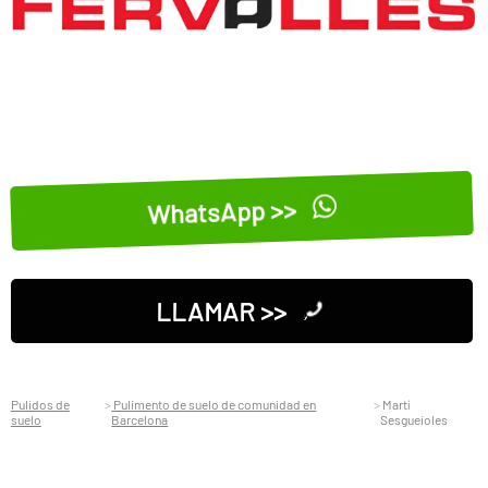
WhatsApp >>
LLAMAR >>
Pulidos de
Pulimento de suelo de comunidad en
Martí
suelo
Barcelona
Sesgueioles