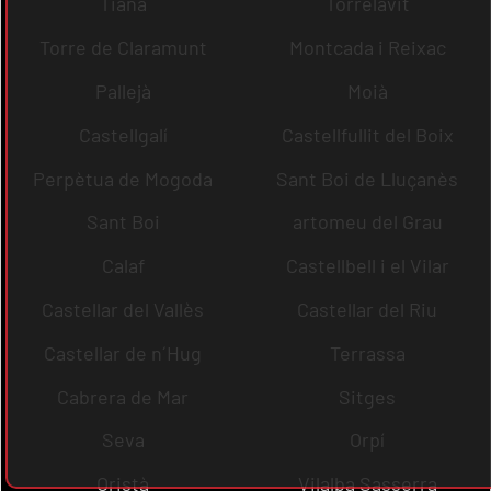
Tiana
Torrelavit
Torre de Claramunt
Montcada i Reixac
Pallejà
Moià
Castellgalí
Castellfullit del Boix
Perpètua de Mogoda
Sant Boi de Lluçanès
Sant Boi
artomeu del Grau
Calaf
Castellbell i el Vilar
Castellar del Vallès
Castellar del Riu
Castellar de n´Hug
Terrassa
Cabrera de Mar
Sitges
Seva
Orpí
Oristà
Vilalba Sasserra