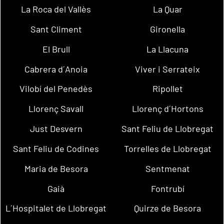
La Roca del Vallès
La Quar
Sant Climent
Gironella
El Brull
La Llacuna
Cabrera d´Anoia
Viver i Serrateix
Vilobí del Penedès
Ripollet
Llorenç Savall
Llorenç d´Hortons
Just Desvern
Sant Feliu de Llobregat
Sant Feliu de Codines
Torrelles de Llobregat
Maria de Besora
Sentmenat
Gaià
Fontrubí
L´Hospitalet de Llobregat
Quirze de Besora