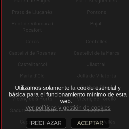
Mateu de Bages
Martí Sesgueioles
Prats de Lluçanès
Pontons
Pont de Vilomara i
Pujalt
Rocafort
Cercs
Centelles
Castellví de Rosanes
Castellví de la Marca
Castellterçol
Ullastrell
Maria d´Oló
Julià de Vilatorta
Cardedeu
Pere de Ribes
Utilizamos solamente la cookie esencial y
básica para el funcionamiento mínimo de esta
Vicenç dels Horts
Vicenç de Torelló
web.
Ver políticas y gestión de cookies
Sadurní d´Osormort
Capolat
Capellades
Llinars del Vallès
RECHAZAR
ACEPTAR