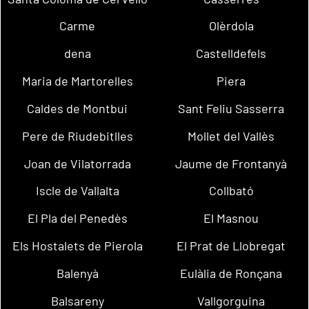
Carme
Olèrdola
dena
Castelldefels
Maria de Martorelles
Piera
Caldes de Montbui
Sant Feliu Sasserra
Pere de Riudebitlles
Mollet del Vallès
Joan de Vilatorrada
Jaume de Frontanyà
Iscle de Vallalta
Collbató
El Pla del Penedès
El Masnou
Els Hostalets de Pierola
El Prat de Llobregat
Balenyà
Eulàlia de Ronçana
Balsareny
Vallgorguina