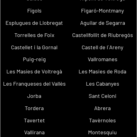
Fígols
Figaró-Montmany
Esplugues de Llobregat
Aguilar de Segarra
Torrelles de Foix
Castellfollit de Riubregós
Castellet i la Gornal
Castell de l´Areny
Puig-reig
Vallromanes
Les Masíes de Voltregà
Les Masies de Roda
Les Franqueses del Vallès
Les Cabanyes
Jorba
Sant Celoni
Tordera
Abrera
Tavertet
Tavèrnoles
Vallirana
Montesquiu