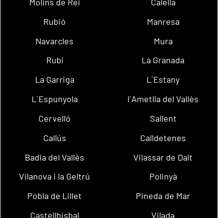
Molins de Rei
Calella
Rubió
Manresa
Navarcles
Mura
Rubí
La Granada
La Garriga
L´Estany
L´Espunyola
l´Ametlla del Vallès
Cervelló
Sallent
Callús
Calldetenes
Badia del Vallès
Vilassar de Dalt
Vilanova i la Geltrú
Polinyà
Pobla de Lillet
Pineda de Mar
Castellbisbal
Vilada