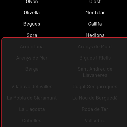
Olvan
Olost
Olivella
Montclar
Begues
Gallifa
Sora
Mediona
Argentona
Arenys de Munt
Arenys de Mar
Bigues i Riells
Berga
Sant Andreu de
Llavaneres
Vilanova del Vallès
Cugat Sesgarrigues
La Pobla de Claramunt
La Nou de Berguedà
La Llagosta
Roda de Ter
Cubelles
Vallcebre