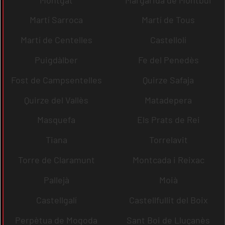
Martí Sarroca
Martí de Tous
Martí de Centelles
Castellolí
Puigdàlber
Fe del Penedès
Fost de Campsentelles
Quirze Safaja
Quirze del Vallès
Matadepera
Masquefa
Els Prats de Rei
Tiana
Torrelavit
Torre de Claramunt
Montcada i Reixac
Pallejà
Moià
Castellgalí
Castellfullit del Boix
Perpètua de Mogoda
Sant Boi de Lluçanès