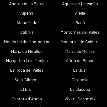
Andreu de la Barca
Agustí de Lluçanès
Alpens
Alella
Aiguafreda
Bagà
Cabrils
Montornès del Vallès
Monistrol de Montserrat
Monistrol de Calders
Maria de Miralles
Maria de Merlès
Margarida i els Monjos
Adrià de Besòs
La Roca del Vallès
La Quar
Sant Climent
Gironella
El Brull
La Llacuna
Cabrera d´Anoia
Viver i Serrateix