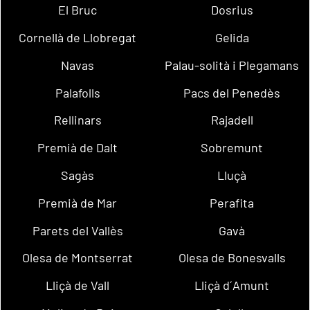
El Bruc
Dosrius
Cornellà de Llobregat
Gelida
Navas
Palau-solità i Plegamans
Palafolls
Pacs del Penedès
Rellinars
Rajadell
Premià de Dalt
Sobremunt
Sagàs
Lluçà
Premià de Mar
Perafita
Parets del Vallès
Gavà
Olesa de Montserrat
Olesa de Bonesvalls
Lliçà de Vall
Lliçà d´Amunt