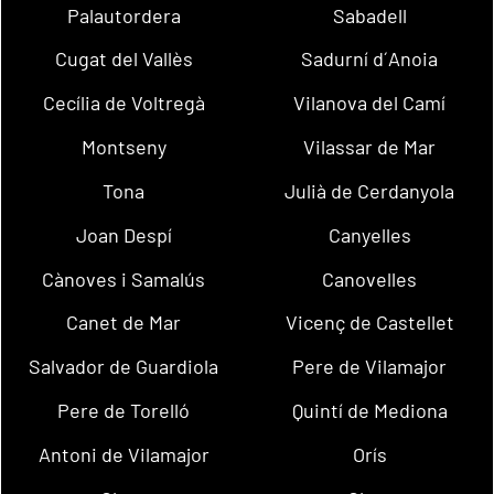
Palautordera
Sabadell
Cugat del Vallès
Sadurní d´Anoia
Cecília de Voltregà
Vilanova del Camí
Montseny
Vilassar de Mar
Tona
Julià de Cerdanyola
Joan Despí
Canyelles
Cànoves i Samalús
Canovelles
Canet de Mar
Vicenç de Castellet
Salvador de Guardiola
Pere de Vilamajor
Pere de Torelló
Quintí de Mediona
Antoni de Vilamajor
Orís