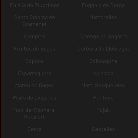
Eulàlia de Riuprimer
Eugènia de Berga
Santa Coloma de
Martorelles
Gramenet
Campins
Calonge de Segarra
Fruitós de Bages
Corbera de Llobregat
Copons
Collsuspina
Esparreguera
Igualada
Mateu de Bages
Martí Sesgueioles
Prats de Lluçanès
Pontons
Pont de Vilomara i
Pujalt
Rocafort
Cercs
Centelles