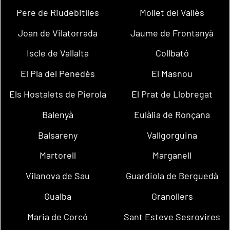
Pere de Riudebitlles
Mollet del Vallès
Joan de Vilatorrada
Jaume de Frontanyà
Iscle de Vallalta
Collbató
El Pla del Penedès
El Masnou
Els Hostalets de Pierola
El Prat de Llobregat
Balenyà
Eulàlia de Ronçana
Balsareny
Vallgorguina
Martorell
Marganell
Vilanova de Sau
Guardiola de Berguedà
Gualba
Granollers
Maria de Corcó
Sant Esteve Sesrovires