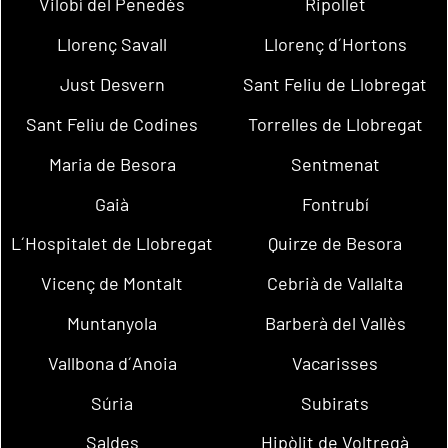
Vilobí del Penedès
Ripollet
Llorenç Savall
Llorenç d´Hortons
Just Desvern
Sant Feliu de Llobregat
Sant Feliu de Codines
Torrelles de Llobregat
Maria de Besora
Sentmenat
Gaià
Fontrubí
L´Hospitalet de Llobregat
Quirze de Besora
Vicenç de Montalt
Cebrià de Vallalta
Muntanyola
Barberà del Vallès
Vallbona d´Anoia
Vacarisses
Súria
Subirats
Saldes
Hipòlit de Voltregà