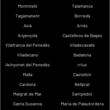
Montmeló
Talamanca
Tagamanent
Borredà
Avià
Artés
Argençola
Castellnou de Bages
Vilafranca del Penedès
Viladecavalls
Viladecans
Badalona
Avinyonet del Penedès
rrius
Malla
Castellcir
Cardona
Bellprat
Malgrat de Mar
Santpedor
Santa Susanna
Maria de Palautordera