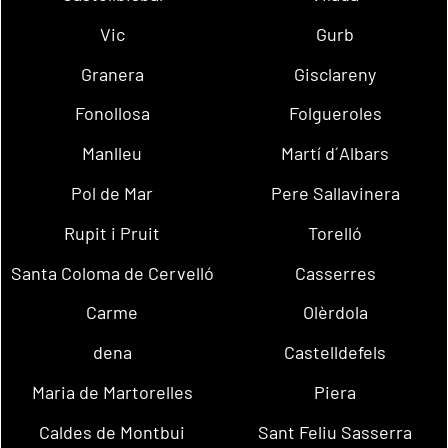
Vic
Gurb
Granera
Gisclareny
Fonollosa
Folgueroles
Manlleu
Martí d´Albars
Pol de Mar
Pere Sallavinera
Rupit i Pruit
Torelló
Santa Coloma de Cervelló
Casserres
Carme
Olèrdola
dena
Castelldefels
Maria de Martorelles
Piera
Caldes de Montbui
Sant Feliu Sasserra