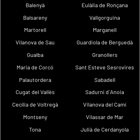
Balenyà
Eulàlia de Ronçana
Balsareny
Vallgorguina
Martorell
Marganell
Vilanova de Sau
Guardiola de Berguedà
Gualba
Granollers
Maria de Corcó
Sant Esteve Sesrovires
Palautordera
Sabadell
Cugat del Vallès
Sadurní d´Anoia
Cecília de Voltregà
Vilanova del Camí
Montseny
Vilassar de Mar
Tona
Julià de Cerdanyola