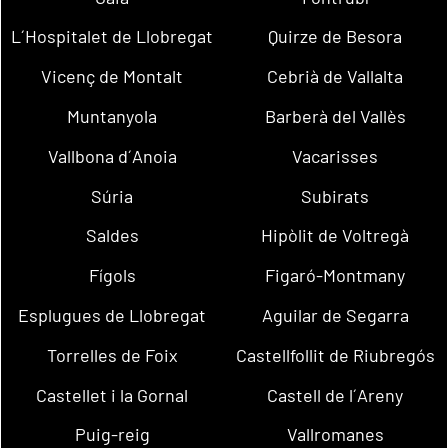
L´Hospitalet de Llobregat
Quirze de Besora
Vicenç de Montalt
Cebrià de Vallalta
Muntanyola
Barberà del Vallès
Vallbona d´Anoia
Vacarisses
Súria
Subirats
Saldes
Hipòlit de Voltregà
Fígols
Figaró-Montmany
Esplugues de Llobregat
Aguilar de Segarra
Torrelles de Foix
Castellfollit de Riubregós
Castellet i la Gornal
Castell de l´Areny
Puig-reig
Vallromanes