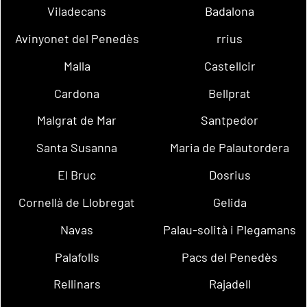
Viladecans
Badalona
Avinyonet del Penedès
rrius
Malla
Castellcir
Cardona
Bellprat
Malgrat de Mar
Santpedor
Santa Susanna
Maria de Palautordera
El Bruc
Dosrius
Cornellà de Llobregat
Gelida
Navas
Palau-solità i Plegamans
Palafolls
Pacs del Penedès
Rellinars
Rajadell