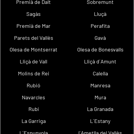
Premià de Dalt
Sobremunt
Sagàs
Lluçà
Premià de Mar
Perafita
Parets del Vallès
Gavà
Olesa de Montserrat
Olesa de Bonesvalls
Lliçà de Vall
Lliçà d´Amunt
Molins de Rei
Calella
Rubió
Manresa
Navarcles
Mura
Rubí
La Granada
La Garriga
L´Estany
L´Espunyola
l´Ametlla del Vallès