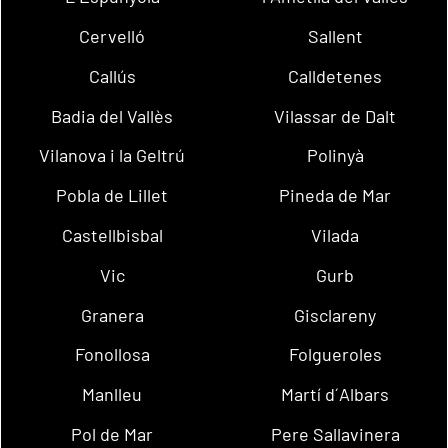
Cervelló
Sallent
Callús
Calldetenes
Badia del Vallès
Vilassar de Dalt
Vilanova i la Geltrú
Polinyà
Pobla de Lillet
Pineda de Mar
Castellbisbal
Vilada
Vic
Gurb
Granera
Gisclareny
Fonollosa
Folgueroles
Manlleu
Martí d´Albars
Pol de Mar
Pere Sallavinera