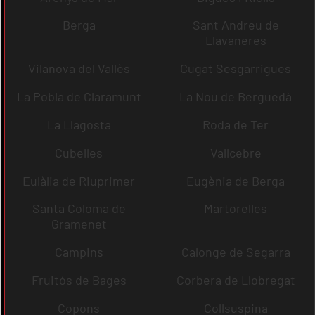
Berga
Sant Andreu de
Llavaneres
Vilanova del Vallès
Cugat Sesgarrigues
La Pobla de Claramunt
La Nou de Berguedà
La Llagosta
Roda de Ter
Cubelles
Vallcebre
Eulàlia de Riuprimer
Eugènia de Berga
Santa Coloma de
Martorelles
Gramenet
Campins
Calonge de Segarra
Fruitós de Bages
Corbera de Llobregat
Copons
Collsuspina