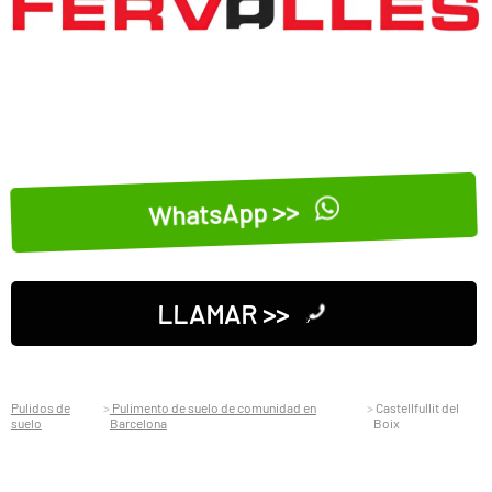
WhatsApp >>
LLAMAR >>
Pulidos de
Pulimento de suelo de comunidad en
Castellfullit del
suelo
Barcelona
Boix