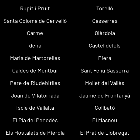
Rupit i Pruit
Torelló
Santa Coloma de Cervelló
Casserres
Carme
Olèrdola
dena
Castelldefels
Maria de Martorelles
Piera
Caldes de Montbui
Sant Feliu Sasserra
Pere de Riudebitlles
Mollet del Vallès
Joan de Vilatorrada
Jaume de Frontanyà
Iscle de Vallalta
Collbató
El Pla del Penedès
El Masnou
Els Hostalets de Pierola
El Prat de Llobregat