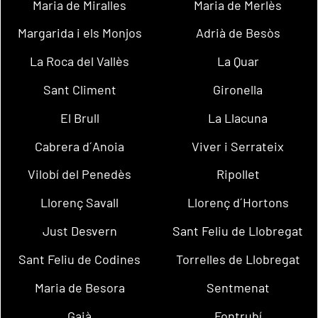
Maria de Miralles
Maria de Merlès
Margarida i els Monjos
Adrià de Besòs
La Roca del Vallès
La Quar
Sant Climent
Gironella
El Brull
La Llacuna
Cabrera d´Anoia
Viver i Serrateix
Vilobí del Penedès
Ripollet
Llorenç Savall
Llorenç d´Hortons
Just Desvern
Sant Feliu de Llobregat
Sant Feliu de Codines
Torrelles de Llobregat
Maria de Besora
Sentmenat
Gaià
Fontrubí