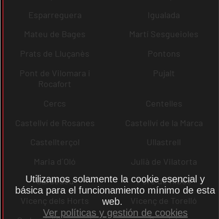
Esparreguera
Igualada
Mateu de Bages
Martí Sesgueioles
Prats de Lluçanès
Pontons
Pont de Vilomara i
Pujalt
Rocafort
Cercs
Centelles
Castellví de Rosanes
Castellví de la Marca
Castellterçol
Ullastrell
Maria d´Oló
Julià de Vilatorta
Utilizamos solamente la cookie esencial y
Cardedeu
Pere de Ribes
básica para el funcionamiento mínimo de esta
Vicenç dels Horts
Vicenç de Torelló
web.
Ver políticas y gestión de cookies