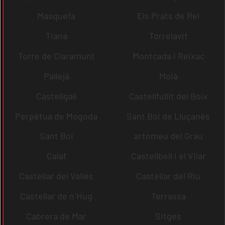
Masquefa
Els Prats de Rei
Tiana
Torrelavit
Torre de Claramunt
Montcada i Reixac
Pallejà
Moià
Castellgalí
Castellfullit del Boix
Perpètua de Mogoda
Sant Boi de Lluçanès
Sant Boi
artomeu del Grau
Calaf
Castellbell i el Vilar
Castellar del Vallès
Castellar del Riu
Castellar de n´Hug
Terrassa
Cabrera de Mar
Sitges