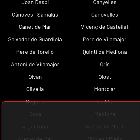
Joan Despí
Canyelles
Cànoves i Samalús
Canovelles
Canet de Mar
Vicenç de Castellet
Salvador de Guardiola
Pere de Vilamajor
Pere de Torelló
Quintí de Mediona
Antoni de Vilamajor
Orís
Olvan
Olost
Olivella
Montclar
Begues
Gallifa
Sora
Mediona
Argentona
Arenys de Munt
Arenys de Mar
Bigues i Riells