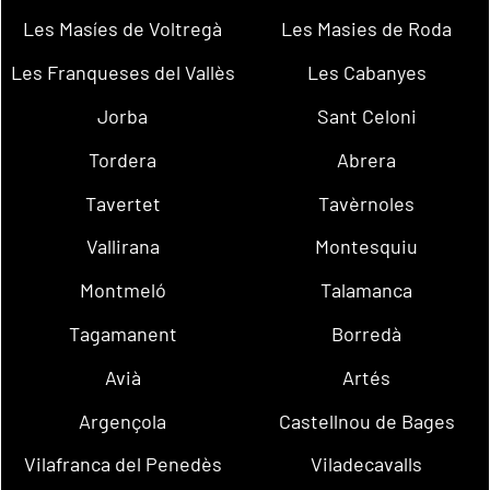
Les Masíes de Voltregà
Les Masies de Roda
Les Franqueses del Vallès
Les Cabanyes
Jorba
Sant Celoni
Tordera
Abrera
Tavertet
Tavèrnoles
Vallirana
Montesquiu
Montmeló
Talamanca
Tagamanent
Borredà
Avià
Artés
Argençola
Castellnou de Bages
Vilafranca del Penedès
Viladecavalls