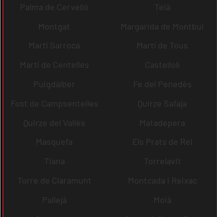
Palma de Cervelló
Teià
Montgat
Margarida de Montbui
Martí Sarroca
Martí de Tous
Martí de Centelles
Castellolí
Puigdàlber
Fe del Penedès
Fost de Campsentelles
Quirze Safaja
Quirze del Vallès
Matadepera
Masquefa
Els Prats de Rei
Tiana
Torrelavit
Torre de Claramunt
Montcada i Reixac
Pallejà
Moià