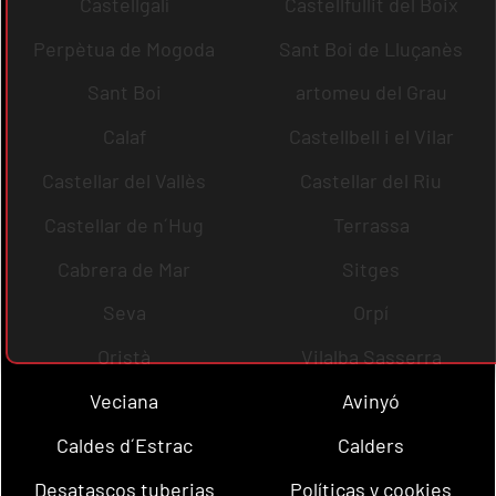
Castellgalí
Castellfullit del Boix
Perpètua de Mogoda
Sant Boi de Lluçanès
Sant Boi
artomeu del Grau
Calaf
Castellbell i el Vilar
Castellar del Vallès
Castellar del Riu
Castellar de n´Hug
Terrassa
Cabrera de Mar
Sitges
Seva
Orpí
Oristà
Vilalba Sasserra
Veciana
Avinyó
Caldes d´Estrac
Calders
Desatascos tuberias
Políticas y cookies