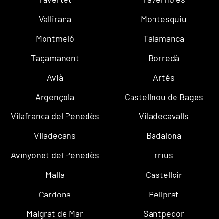
Vallirana
Montesquiu
Montmeló
Talamanca
Tagamanent
Borredà
Avià
Artés
Argençola
Castellnou de Bages
Vilafranca del Penedès
Viladecavalls
Viladecans
Badalona
Avinyonet del Penedès
rrius
Malla
Castellcir
Cardona
Bellprat
Malgrat de Mar
Santpedor