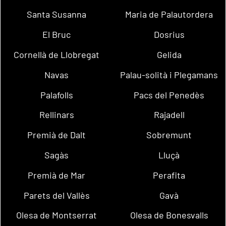
Santa Susanna
Maria de Palautordera
El Bruc
Dosrius
Cornellà de Llobregat
Gelida
Navas
Palau-solità i Plegamans
Palafolls
Pacs del Penedès
Rellinars
Rajadell
Premià de Dalt
Sobremunt
Sagàs
Lluçà
Premià de Mar
Perafita
Parets del Vallès
Gavà
Olesa de Montserrat
Olesa de Bonesvalls