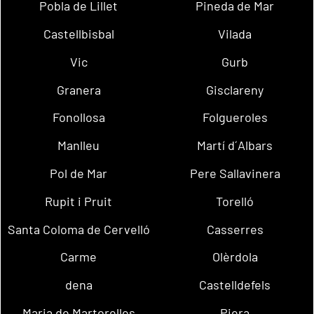
Pobla de Lillet
Pineda de Mar
Castellbisbal
Vilada
Vic
Gurb
Granera
Gisclareny
Fonollosa
Folgueroles
Manlleu
Martí d´Albars
Pol de Mar
Pere Sallavinera
Rupit i Pruit
Torelló
Santa Coloma de Cervelló
Casserres
Carme
Olèrdola
dena
Castelldefels
Maria de Martorelles
Piera