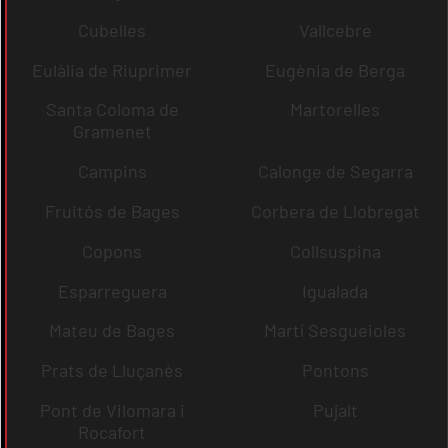
Cubelles
Vallcebre
Eulàlia de Riuprimer
Eugènia de Berga
Santa Coloma de
Martorelles
Gramenet
Campins
Calonge de Segarra
Fruitós de Bages
Corbera de Llobregat
Copons
Collsuspina
Esparreguera
Igualada
Mateu de Bages
Martí Sesgueioles
Prats de Lluçanès
Pontons
Pont de Vilomara i
Pujalt
Rocafort