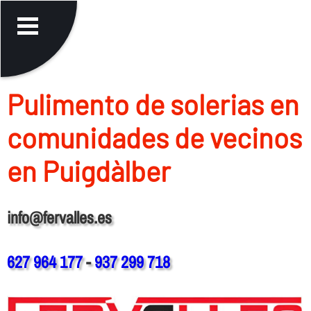
Pulimento de solerias en
comunidades de vecinos
en Puigdàlber
info@fervalles.es
627 964 177
-
937 299 718