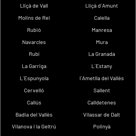
Lliçà de Vall
Lliçà d´Amunt
Molins de Rei
Calella
Rubió
Manresa
Navarcles
Mura
Rubí
La Granada
La Garriga
L´Estany
L´Espunyola
l´Ametlla del Vallès
Cervelló
Sallent
Callús
Calldetenes
Badia del Vallès
Vilassar de Dalt
Vilanova i la Geltrú
Polinyà