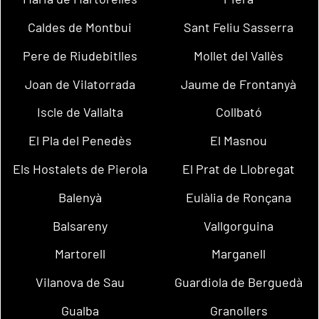
Caldes de Montbui
Sant Feliu Sasserra
Pere de Riudebitlles
Mollet del Vallès
Joan de Vilatorrada
Jaume de Frontanyà
Iscle de Vallalta
Collbató
El Pla del Penedès
El Masnou
Els Hostalets de Pierola
El Prat de Llobregat
Balenyà
Eulàlia de Ronçana
Balsareny
Vallgorguina
Martorell
Marganell
Vilanova de Sau
Guardiola de Berguedà
Gualba
Granollers