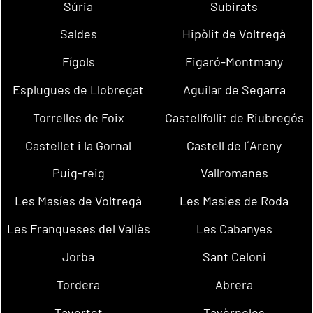
Súria
Subirats
Saldes
Hipòlit de Voltregà
Fígols
Figaró-Montmany
Esplugues de Llobregat
Aguilar de Segarra
Torrelles de Foix
Castellfollit de Riubregós
Castellet i la Gornal
Castell de l´Areny
Puig-reig
Vallromanes
Les Masíes de Voltregà
Les Masies de Roda
Les Franqueses del Vallès
Les Cabanyes
Jorba
Sant Celoni
Tordera
Abrera
Tavertet
Tavèrnoles