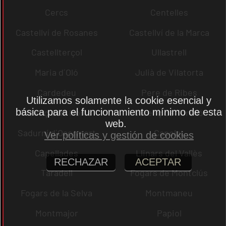
Cercs
Centelles
Castellví de Rosanes
Castellví de la Marca
Castellterçol
Ullastrell
Maria d´Oló
Julià de Vilatorta
Cardedeu
Pere de Ribes
Utilizamos solamente la cookie esencial y
básica para el funcionamiento mínimo de esta
Vicenç dels Horts
Vicenç de Torelló
web.
Sadurní d´Osormort
Capolat
Ver políticas y gestión de cookies
Capellades
Llinars del Vallès
RECHAZAR
ACEPTAR
Taradell
Fogars de Montclús
Fogars de la Selva
Montmaneu
Montmajor
Papiol