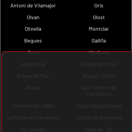
Antoni de Vilamajor
Orís
Olvan
Olost
Olivella
Montclar
Begues
Gallifa
Sora
Mediona
Argentona
Arenys de Munt
Arenys de Mar
Bigues i Riells
Berga
Sant Andreu de
Llavaneres
Vilanova del Vallès
Cugat Sesgarrigues
La Pobla de Claramunt
La Nou de Berguedà
La Llagosta
Roda de Ter