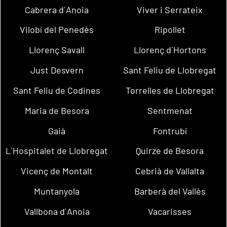
Cabrera d´Anoia
Viver i Serrateix
Vilobí del Penedès
Ripollet
Llorenç Savall
Llorenç d´Hortons
Just Desvern
Sant Feliu de Llobregat
Sant Feliu de Codines
Torrelles de Llobregat
Maria de Besora
Sentmenat
Gaià
Fontrubí
L´Hospitalet de Llobregat
Quirze de Besora
Vicenç de Montalt
Cebrià de Vallalta
Muntanyola
Barberà del Vallès
Vallbona d´Anoia
Vacarisses