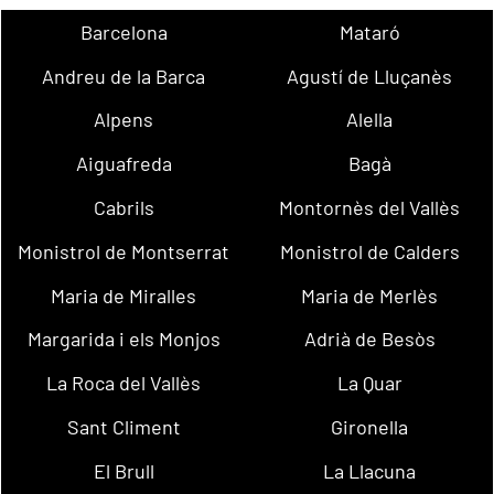
Barcelona
Mataró
Andreu de la Barca
Agustí de Lluçanès
Alpens
Alella
Aiguafreda
Bagà
Cabrils
Montornès del Vallès
Monistrol de Montserrat
Monistrol de Calders
Maria de Miralles
Maria de Merlès
Margarida i els Monjos
Adrià de Besòs
La Roca del Vallès
La Quar
Sant Climent
Gironella
El Brull
La Llacuna