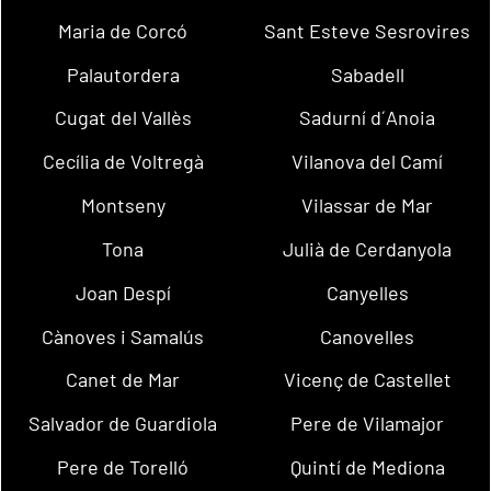
Maria de Corcó
Sant Esteve Sesrovires
Palautordera
Sabadell
Cugat del Vallès
Sadurní d´Anoia
Cecília de Voltregà
Vilanova del Camí
Montseny
Vilassar de Mar
Tona
Julià de Cerdanyola
Joan Despí
Canyelles
Cànoves i Samalús
Canovelles
Canet de Mar
Vicenç de Castellet
Salvador de Guardiola
Pere de Vilamajor
Pere de Torelló
Quintí de Mediona