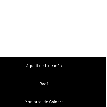
Agustí de Lluçanès
Bagà
Monistrol de Calders