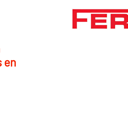
n
s en