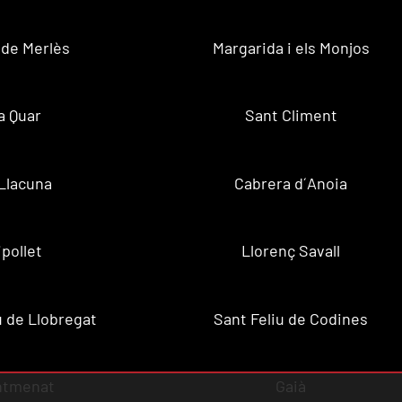
 de Merlès
Margarida i els Monjos
a Quar
Sant Climent
Llacuna
Cabrera d´Anoia
ipollet
Llorenç Savall
u de Llobregat
Sant Feliu de Codines
ntmenat
Gaià