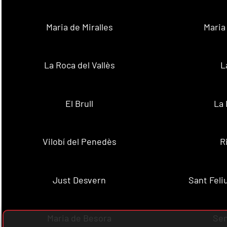
Maria de Miralles
Maria
La Roca del Vallès
L
El Brull
La 
Vilobí del Penedès
R
Just Desvern
Sant Feli
Maria de Besora
Se