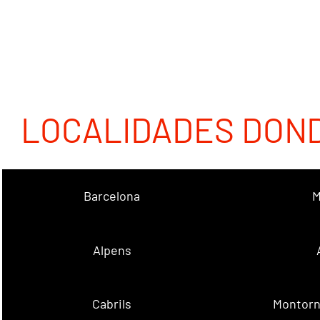
LOCALIDADES DON
Barcelona
M
Alpens
Cabrils
Montorn