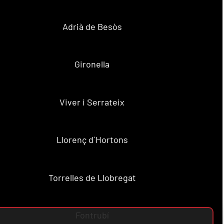
Adrià de Besòs
Gironella
Viver i Serrateix
Llorenç d´Hortons
Torrelles de Llobregat
Fontrubí