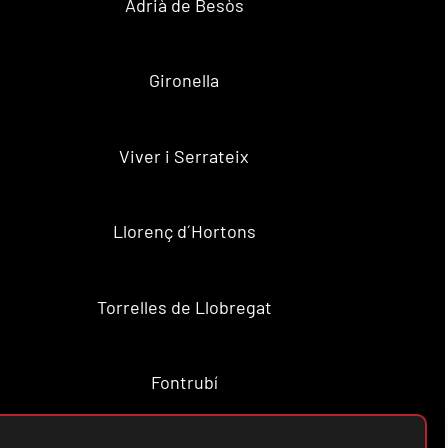
Adrià de Besòs
Gironella
Viver i Serrateix
Llorenç d´Hortons
Torrelles de Llobregat
Fontrubí