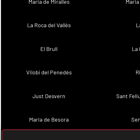
Maria de Miralles
Maria
La Roca del Vallès
L
El Brull
La 
Vilobí del Penedès
R
Just Desvern
Sant Feli
Maria de Besora
Se