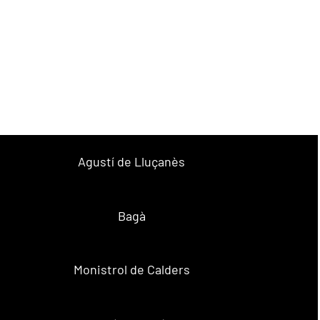
Agustí de Lluçanès
Bagà
Monistrol de Calders