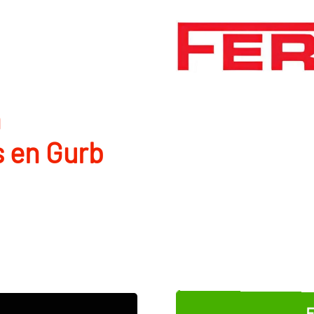
n
 en Gurb
E