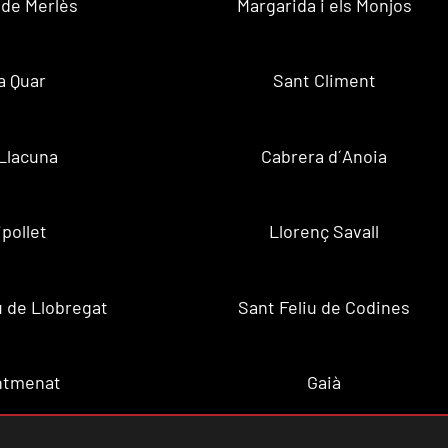
 de Merlès
Margarida i els Monjos
a Quar
Sant Climent
Llacuna
Cabrera d´Anoia
ipollet
Llorenç Savall
u de Llobregat
Sant Feliu de Codines
ntmenat
Gaià