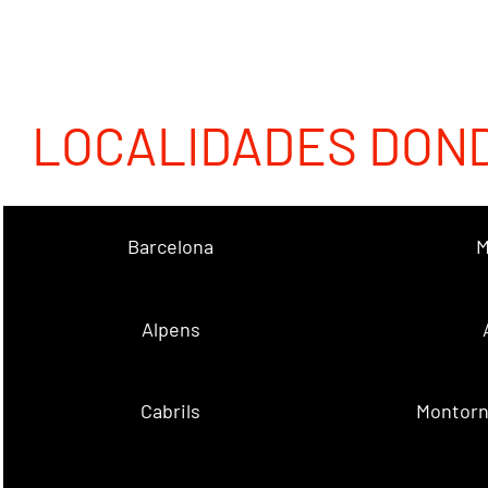
LOCALIDADES DON
Barcelona
M
Alpens
Cabrils
Montorn