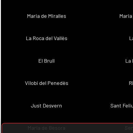
Maria de Miralles
Maria
La Roca del Vallès
L
El Brull
La 
Vilobí del Penedès
R
Just Desvern
Sant Feli
Maria de Besora
Se