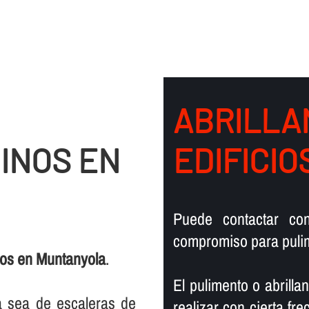
ABRILLA
INOS EN
EDIFICI
Puede contactar co
compromiso para pulim
nos en Muntanyola
.
El pulimento o abrill
ya sea de escaleras de
realizar con cierta fr