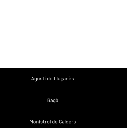
Agustí de Lluçanès
Bagà
Monistrol de Calders