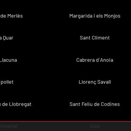
 de Merlès
Margarida i els Monjos
a Quar
Sant Climent
Llacuna
Cabrera d´Anoia
ipollet
Llorenç Savall
u de Llobregat
Sant Feliu de Codines
ntmenat
Gaià