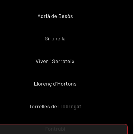
Adrià de Besòs
Gironella
Viver i Serrateix
Llorenç d´Hortons
Torrelles de Llobregat
Fontrubí