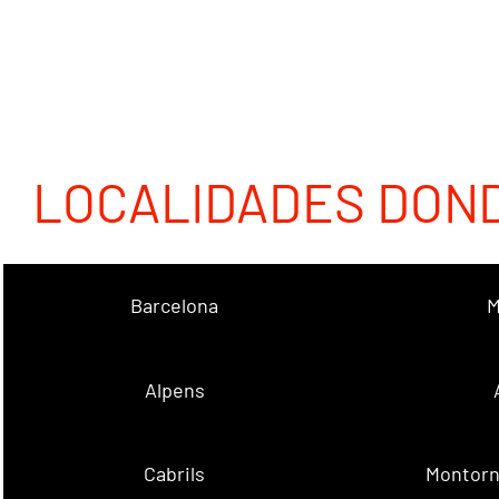
LOCALIDADES DON
Barcelona
M
Alpens
Cabrils
Montorn