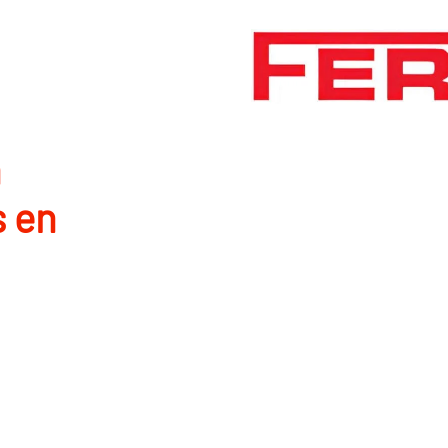
n
s en