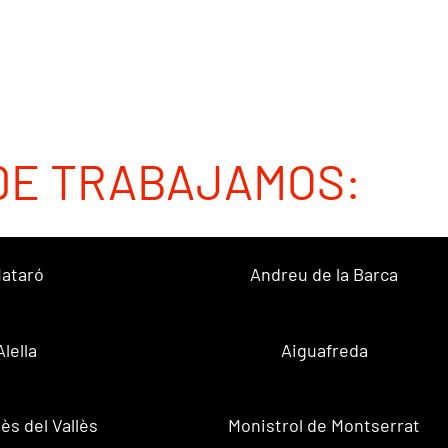
DE TRABAJAMOS:
ataró
Andreu de la Barca
Alella
Aiguafreda
ès del Vallès
Monistrol de Montserrat