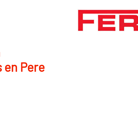
n
 en Pere