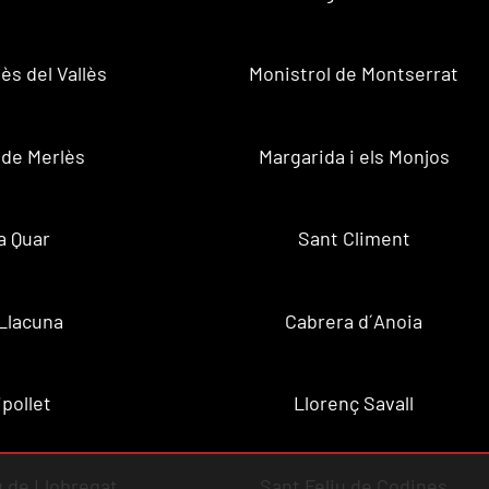
ès del Vallès
Monistrol de Montserrat
 de Merlès
Margarida i els Monjos
a Quar
Sant Climent
Llacuna
Cabrera d´Anoia
ipollet
Llorenç Savall
u de Llobregat
Sant Feliu de Codines