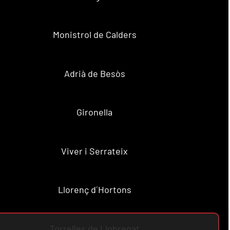
Monistrol de Calders
Adrià de Besòs
Gironella
Viver i Serrateix
Llorenç d´Hortons
Torrelles de Llobregat