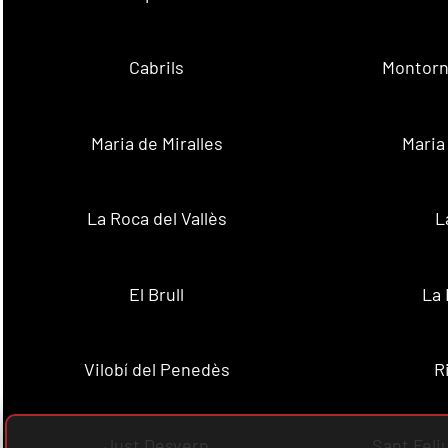
Cabrils
Montorn
Maria de Miralles
Maria
La Roca del Vallès
L
El Brull
La 
Vilobí del Penedès
R
Just Desvern
Sant Feli