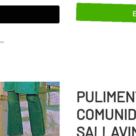
E
era
PULIMEN
COMUNID
SALLAVI