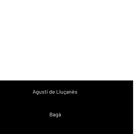
Agustí de Lluçanès
Bagà