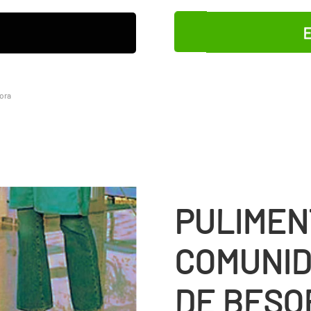
E
sora
PULIMEN
COMUNID
DE BESO