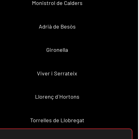
Monistrol de Calders
Adrià de Besòs
Gironella
Viver i Serrateix
Llorenç d´Hortons
Torrelles de Llobregat