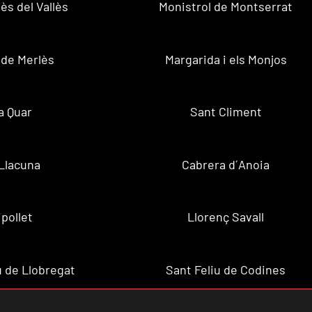
ès del Vallès
Monistrol de Montserrat
 de Merlès
Margarida i els Monjos
a Quar
Sant Climent
Llacuna
Cabrera d´Anoia
ipollet
Llorenç Savall
u de Llobregat
Sant Feliu de Codines