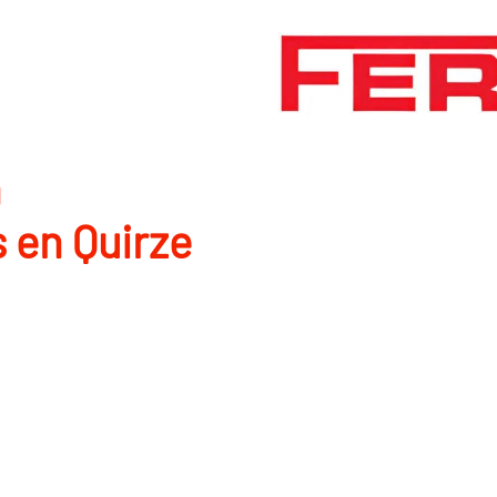
n
 en Quirze