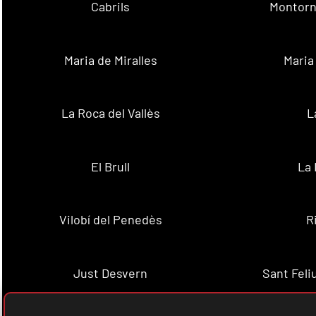
Cabrils
Montorn
Maria de Miralles
Maria
La Roca del Vallès
L
El Brull
La 
Vilobí del Penedès
R
Just Desvern
Sant Feli