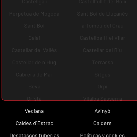
Castellgalí
Castellfullit del Boix
Perpètua de Mogoda
Sant Boi de Lluçanès
Sant Boi
artomeu del Grau
Calaf
Castellbell i el Vilar
Castellar del Vallès
Castellar del Riu
Castellar de n´Hug
Terrassa
Cabrera de Mar
Sitges
Seva
Orpí
Oristà
Vilalba Sasserra
Veciana
Avinyó
Caldes d´Estrac
Calders
Desatascos tuberias
Políticas y cookies