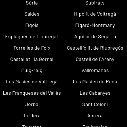
Súria
Subirats
Saldes
Hipòlit de Voltregà
Fígols
Figaró-Montmany
Esplugues de Llobregat
Aguilar de Segarra
Torrelles de Foix
Castellfollit de Riubregós
Castellet i la Gornal
Castell de l´Areny
Puig-reig
Vallromanes
Les Masíes de Voltregà
Les Masies de Roda
Les Franqueses del Vallès
Les Cabanyes
Jorba
Sant Celoni
Tordera
Abrera
Tavertet
Tavèrnoles