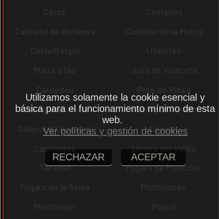
Cercs
Centelles
Castellví de Rosanes
Castellví de la Marca
Castellterçol
Ullastrell
Maria d´Oló
Julià de Vilatorta
Cardedeu
Pere de Ribes
Utilizamos solamente la cookie esencial y
básica para el funcionamiento mínimo de esta
Vicenç dels Horts
Vicenç de Torelló
web.
Sadurní d´Osormort
Capolat
Ver políticas y gestión de cookies
Capellades
Llinars del Vallès
RECHAZAR
ACEPTAR
Taradell
Fogars de Montclús
Fogars de la Selva
Montmaneu
Montmajor
Papiol