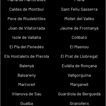
Caldes de Montbui
Sant Feliu Sasserra
Pere de Riudebitlles
Mollet del Vallès
Joan de Vilatorrada
Jaume de Frontanyà
Iscle de Vallalta
Collbató
El Pla del Penedès
El Masnou
Els Hostalets de Pierola
El Prat de Llobregat
Balenyà
Eulàlia de Ronçana
Balsareny
Vallgorguina
Martorell
Marganell
Vilanova de Sau
Guardiola de Berguedà
Gualba
Granollers