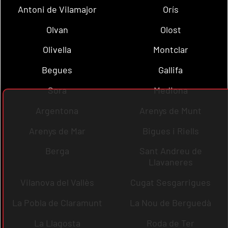
Antoni de Vilamajor
Orís
Olvan
Olost
Olivella
Montclar
Begues
Gallifa
Sora
Mediona
Argentona
Arenys de Munt
Arenys de Mar
Bigues i Riells
Berga
Sant Andreu de
Llavaneres
Vilanova del Vallès
Cugat Sesgarrigues
La Pobla de Claramunt
La Nou de Berguedà
La Llagosta
Roda de Ter