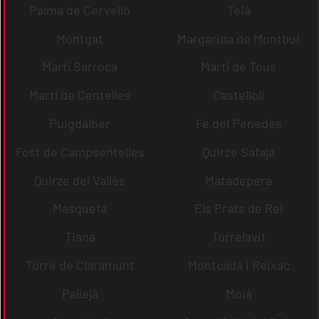
Palma de Cervelló
Teià
Montgat
Margarida de Montbui
Martí Sarroca
Martí de Tous
Martí de Centelles
Castellolí
Puigdàlber
Fe del Penedès
Fost de Campsentelles
Quirze Safaja
Quirze del Vallès
Matadepera
Masquefa
Els Prats de Rei
Tiana
Torrelavit
Torre de Claramunt
Montcada i Reixac
Pallejà
Moià