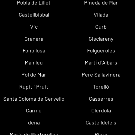
Pobla de Lillet
Pineda de Mar
Castellbisbal
Vilada
Vic
Gurb
Granera
Gisclareny
Fonollosa
Folgueroles
Manlleu
Martí d´Albars
Pol de Mar
Pere Sallavinera
Rupit i Pruit
Torelló
Santa Coloma de Cervelló
Casserres
Carme
Olèrdola
dena
Castelldefels
Maria de Martorelles
Piera