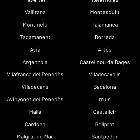
Vallirana
Montesquiu
Montmeló
Talamanca
Tagamanent
Borredà
Avià
Artés
Argençola
Castellnou de Bages
Vilafranca del Penedès
Viladecavalls
Viladecans
Badalona
Avinyonet del Penedès
rrius
Malla
Castellcir
Cardona
Bellprat
Malgrat de Mar
Santpedor