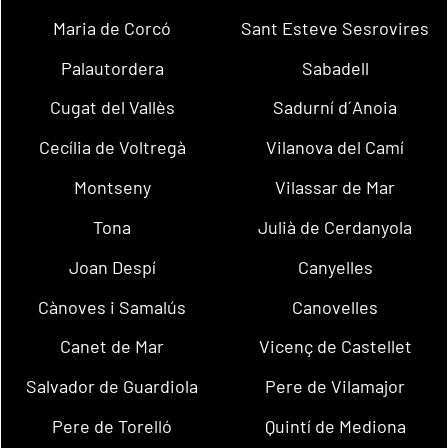
Maria de Corcó
Sant Esteve Sesrovires
Palautordera
Sabadell
Cugat del Vallès
Sadurní d´Anoia
Cecília de Voltregà
Vilanova del Camí
Montseny
Vilassar de Mar
Tona
Julià de Cerdanyola
Joan Despí
Canyelles
Cànoves i Samalús
Canovelles
Canet de Mar
Vicenç de Castellet
Salvador de Guardiola
Pere de Vilamajor
Pere de Torelló
Quintí de Mediona