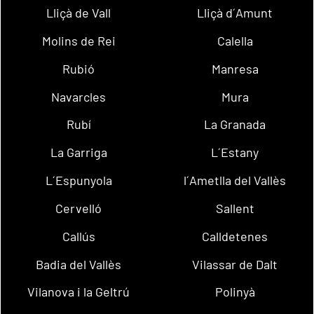
Lliçà de Vall
Lliçà d´Amunt
Molins de Rei
Calella
Rubió
Manresa
Navarcles
Mura
Rubí
La Granada
La Garriga
L´Estany
L´Espunyola
l´Ametlla del Vallès
Cervelló
Sallent
Callús
Calldetenes
Badia del Vallès
Vilassar de Dalt
Vilanova i la Geltrú
Polinyà