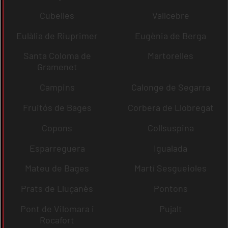
Cubelles
Vallcebre
Eulàlia de Riuprimer
Eugènia de Berga
Santa Coloma de
Martorelles
Gramenet
Campins
Calonge de Segarra
Fruitós de Bages
Corbera de Llobregat
Copons
Collsuspina
Esparreguera
Igualada
Mateu de Bages
Martí Sesgueioles
Prats de Lluçanès
Pontons
Pont de Vilomara i
Pujalt
Rocafort