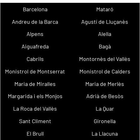
Barcelona
Mataró
Andreu de la Barca
Agustí de Lluçanès
Alpens
Alella
Aiguafreda
Bagà
Cabrils
Montornès del Vallès
Monistrol de Montserrat
Monistrol de Calders
Maria de Miralles
Maria de Merlès
Margarida i els Monjos
Adrià de Besòs
La Roca del Vallès
La Quar
Sant Climent
Gironella
El Brull
La Llacuna