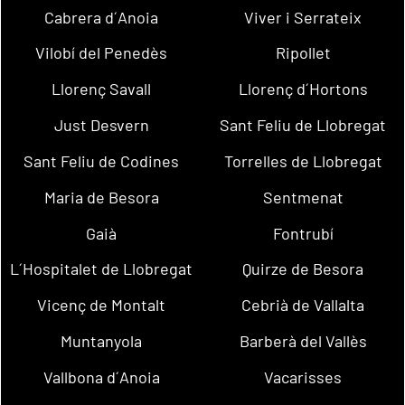
Cabrera d´Anoia
Viver i Serrateix
Vilobí del Penedès
Ripollet
Llorenç Savall
Llorenç d´Hortons
Just Desvern
Sant Feliu de Llobregat
Sant Feliu de Codines
Torrelles de Llobregat
Maria de Besora
Sentmenat
Gaià
Fontrubí
L´Hospitalet de Llobregat
Quirze de Besora
Vicenç de Montalt
Cebrià de Vallalta
Muntanyola
Barberà del Vallès
Vallbona d´Anoia
Vacarisses