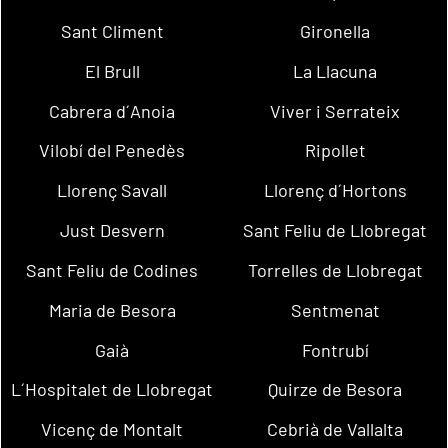
Sant Climent
Gironella
El Brull
La Llacuna
Cabrera d´Anoia
Viver i Serrateix
Vilobí del Penedès
Ripollet
Llorenç Savall
Llorenç d´Hortons
Just Desvern
Sant Feliu de Llobregat
Sant Feliu de Codines
Torrelles de Llobregat
Maria de Besora
Sentmenat
Gaià
Fontrubí
L´Hospitalet de Llobregat
Quirze de Besora
Vicenç de Montalt
Cebrià de Vallalta