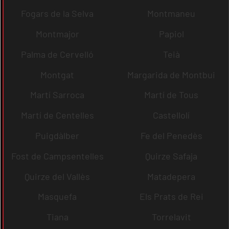
Fogars de la Selva
Montmaneu
Montmajor
Papiol
Palma de Cervelló
Teià
Montgat
Margarida de Montbui
Martí Sarroca
Martí de Tous
Martí de Centelles
Castellolí
Puigdàlber
Fe del Penedès
Fost de Campsentelles
Quirze Safaja
Quirze del Vallès
Matadepera
Masquefa
Els Prats de Rei
Tiana
Torrelavit