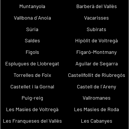
Muntanyola
Barberà del Vallès
Vallbona d´Anoia
Vacarisses
Súria
Subirats
Saldes
Hipòlit de Voltregà
Fígols
Figaró-Montmany
Esplugues de Llobregat
Aguilar de Segarra
Torrelles de Foix
Castellfollit de Riubregós
Castellet i la Gornal
Castell de l´Areny
Puig-reig
Vallromanes
Les Masíes de Voltregà
Les Masies de Roda
Les Franqueses del Vallès
Les Cabanyes