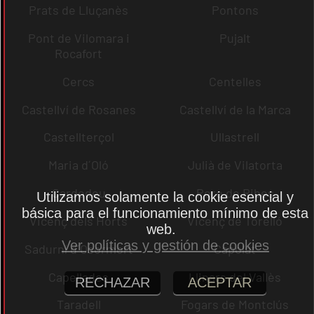
Prats de Lluçanès
Pontons
Pont de Vilomara i
Pujalt
Rocafort
Cercs
Centelles
Castellví de Rosanes
Castellví de la Marca
Castellterçol
Ullastrell
Maria d´Oló
Julià de Vilatorta
Cardedeu
Pere de Ribes
Utilizamos solamente la cookie esencial y
básica para el funcionamiento mínimo de esta
Vicenç dels Horts
Vicenç de Torelló
web.
Ver políticas y gestión de cookies
Sadurní d´Osormort
Capolat
Capellades
Llinars del Vallès
RECHAZAR
ACEPTAR
Taradell
Fogars de Montclús