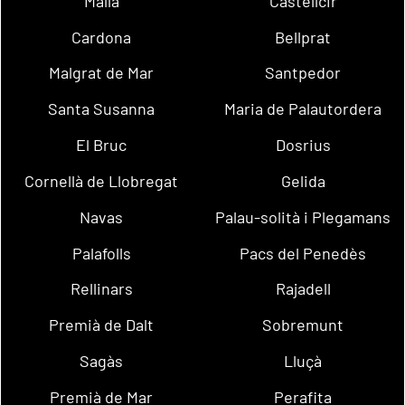
Malla
Castellcir
Cardona
Bellprat
Malgrat de Mar
Santpedor
Santa Susanna
Maria de Palautordera
El Bruc
Dosrius
Cornellà de Llobregat
Gelida
Navas
Palau-solità i Plegamans
Palafolls
Pacs del Penedès
Rellinars
Rajadell
Premià de Dalt
Sobremunt
Sagàs
Lluçà
Premià de Mar
Perafita