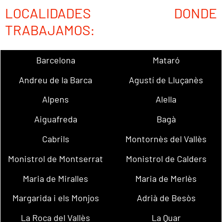
LOCALIDADES DONDE
TRABAJAMOS:
Barcelona
Mataró
Andreu de la Barca
Agustí de Lluçanès
Alpens
Alella
Aiguafreda
Bagà
Cabrils
Montornès del Vallès
Monistrol de Montserrat
Monistrol de Calders
Maria de Miralles
Maria de Merlès
Margarida i els Monjos
Adrià de Besòs
La Roca del Vallès
La Quar