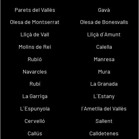
Parets del Vallès
Gavà
Olesa de Montserrat
Olesa de Bonesvalls
Lliçà de Vall
Lliçà d´Amunt
Molins de Rei
Calella
Rubió
Manresa
Navarcles
Mura
Rubí
La Granada
La Garriga
L´Estany
L´Espunyola
l´Ametlla del Vallès
Cervelló
Sallent
Callús
Calldetenes