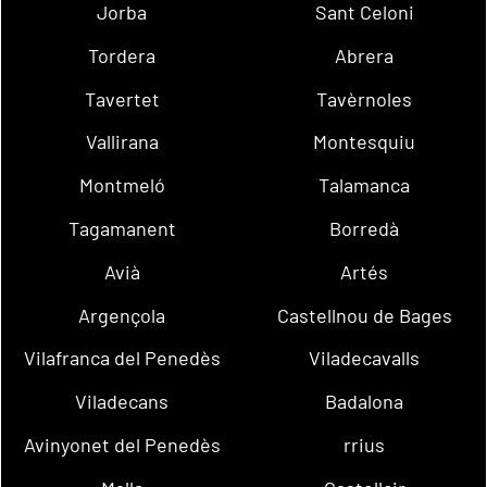
Jorba
Sant Celoni
Tordera
Abrera
Tavertet
Tavèrnoles
Vallirana
Montesquiu
Montmeló
Talamanca
Tagamanent
Borredà
Avià
Artés
Argençola
Castellnou de Bages
Vilafranca del Penedès
Viladecavalls
Viladecans
Badalona
Avinyonet del Penedès
rrius