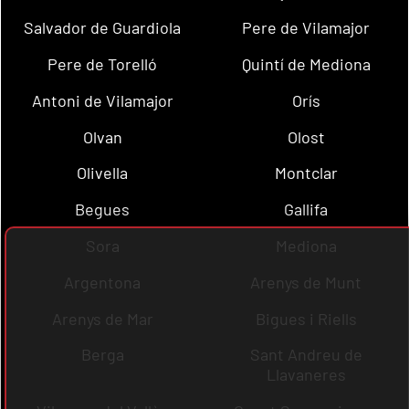
Salvador de Guardiola
Pere de Vilamajor
Pere de Torelló
Quintí de Mediona
Antoni de Vilamajor
Orís
Olvan
Olost
Olivella
Montclar
Begues
Gallifa
Sora
Mediona
Argentona
Arenys de Munt
Arenys de Mar
Bigues i Riells
Berga
Sant Andreu de
Llavaneres