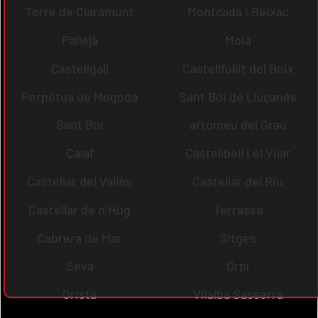
Torre de Claramunt
Montcada i Reixac
Pallejà
Moià
Castellgalí
Castellfullit del Boix
Perpètua de Mogoda
Sant Boi de Lluçanès
Sant Boi
artomeu del Grau
Calaf
Castellbell i el Vilar
Castellar del Vallès
Castellar del Riu
Castellar de n´Hug
Terrassa
Cabrera de Mar
Sitges
Seva
Orpí
Oristà
Vilalba Sasserra