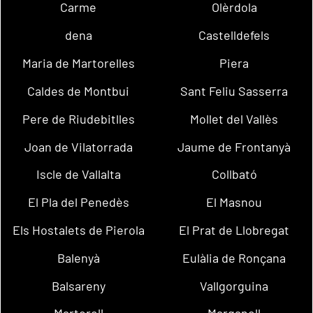
Carme
Olèrdola
dena
Castelldefels
Maria de Martorelles
Piera
Caldes de Montbui
Sant Feliu Sasserra
Pere de Riudebitlles
Mollet del Vallès
Joan de Vilatorrada
Jaume de Frontanyà
Iscle de Vallalta
Collbató
El Pla del Penedès
El Masnou
Els Hostalets de Pierola
El Prat de Llobregat
Balenyà
Eulàlia de Ronçana
Balsareny
Vallgorguina