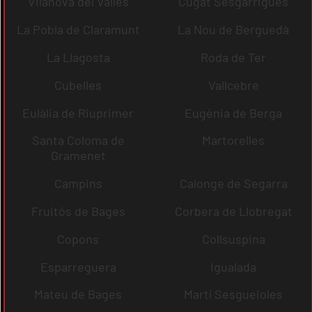
Vilanova del Vallès
Cugat Sesgarrigues
La Pobla de Claramunt
La Nou de Berguedà
La Llagosta
Roda de Ter
Cubelles
Vallcebre
Eulàlia de Riuprimer
Eugènia de Berga
Santa Coloma de
Martorelles
Gramenet
Campins
Calonge de Segarra
Fruitós de Bages
Corbera de Llobregat
Copons
Collsuspina
Esparreguera
Igualada
Mateu de Bages
Martí Sesgueioles