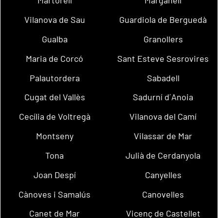
Martorell
Marganell
Vilanova de Sau
Guardiola de Berguedà
Gualba
Granollers
Maria de Corcó
Sant Esteve Sesrovires
Palautordera
Sabadell
Cugat del Vallès
Sadurní d´Anoia
Cecília de Voltregà
Vilanova del Camí
Montseny
Vilassar de Mar
Tona
Julià de Cerdanyola
Joan Despí
Canyelles
Cànoves i Samalús
Canovelles
Canet de Mar
Vicenç de Castellet