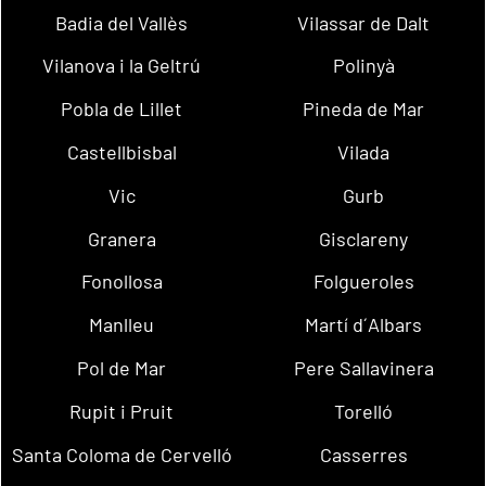
Badia del Vallès
Vilassar de Dalt
Vilanova i la Geltrú
Polinyà
Pobla de Lillet
Pineda de Mar
Castellbisbal
Vilada
Vic
Gurb
Granera
Gisclareny
Fonollosa
Folgueroles
Manlleu
Martí d´Albars
Pol de Mar
Pere Sallavinera
Rupit i Pruit
Torelló
Santa Coloma de Cervelló
Casserres