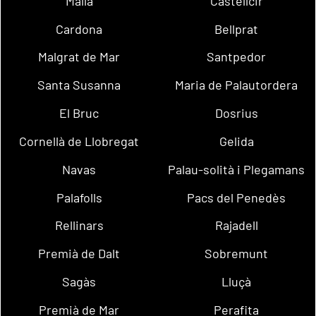
Malla
Castellcir
Cardona
Bellprat
Malgrat de Mar
Santpedor
Santa Susanna
Maria de Palautordera
El Bruc
Dosrius
Cornellà de Llobregat
Gelida
Navas
Palau-solità i Plegamans
Palafolls
Pacs del Penedès
Rellinars
Rajadell
Premià de Dalt
Sobremunt
Sagàs
Lluçà
Premià de Mar
Perafita