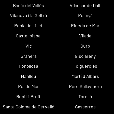
Badia del Vallès
Vilassar de Dalt
Vilanova i la Geltrú
Polinyà
Pobla de Lillet
Pineda de Mar
Castellbisbal
Vilada
Vic
Gurb
Granera
Gisclareny
Fonollosa
Folgueroles
Manlleu
Martí d´Albars
Pol de Mar
Pere Sallavinera
Rupit i Pruit
Torelló
Santa Coloma de Cervelló
Casserres