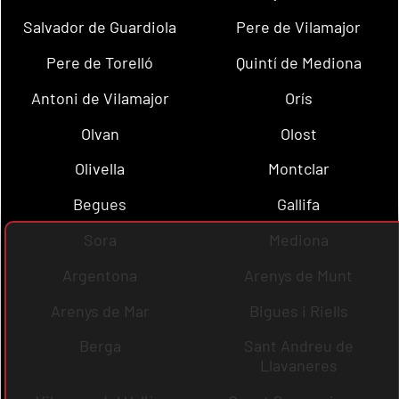
Salvador de Guardiola
Pere de Vilamajor
Pere de Torelló
Quintí de Mediona
Antoni de Vilamajor
Orís
Olvan
Olost
Olivella
Montclar
Begues
Gallifa
Sora
Mediona
Argentona
Arenys de Munt
Arenys de Mar
Bigues i Riells
Berga
Sant Andreu de
Llavaneres