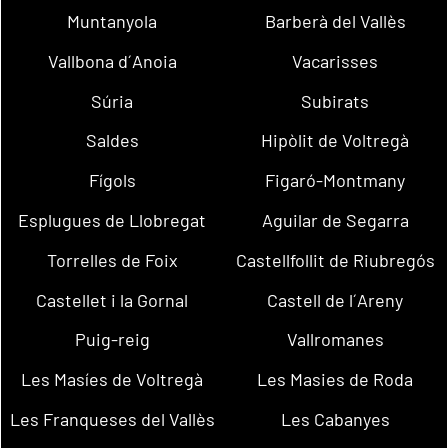
Muntanyola
Barberà del Vallès
Vallbona d´Anoia
Vacarisses
Súria
Subirats
Saldes
Hipòlit de Voltregà
Fígols
Figaró-Montmany
Esplugues de Llobregat
Aguilar de Segarra
Torrelles de Foix
Castellfollit de Riubregós
Castellet i la Gornal
Castell de l´Areny
Puig-reig
Vallromanes
Les Masíes de Voltregà
Les Masies de Roda
Les Franqueses del Vallès
Les Cabanyes