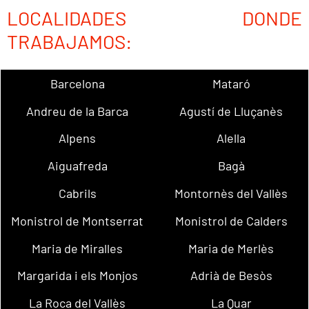
LOCALIDADES DONDE
TRABAJAMOS:
Barcelona
Mataró
Andreu de la Barca
Agustí de Lluçanès
Alpens
Alella
Aiguafreda
Bagà
Cabrils
Montornès del Vallès
Monistrol de Montserrat
Monistrol de Calders
Maria de Miralles
Maria de Merlès
Margarida i els Monjos
Adrià de Besòs
La Roca del Vallès
La Quar