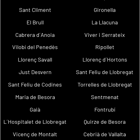
Sant Climent
Gironella
El Brull
La Llacuna
Cabrera d´Anoia
Viver i Serrateix
Vilobí del Penedès
Ripollet
Llorenç Savall
Llorenç d´Hortons
Just Desvern
Sant Feliu de Llobregat
Sant Feliu de Codines
Torrelles de Llobregat
Maria de Besora
Sentmenat
Gaià
Fontrubí
L´Hospitalet de Llobregat
Quirze de Besora
Vicenç de Montalt
Cebrià de Vallalta