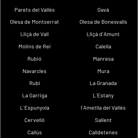
Parets del Vallès
Gavà
Olesa de Montserrat
Olesa de Bonesvalls
Lliçà de Vall
Lliçà d´Amunt
Molins de Rei
Calella
Rubió
Manresa
Navarcles
Mura
Rubí
La Granada
La Garriga
L´Estany
L´Espunyola
l´Ametlla del Vallès
Cervelló
Sallent
Callús
Calldetenes