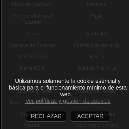
Prats de Lluçanès
Pontons
Pont de Vilomara i
Pujalt
Rocafort
Cercs
Centelles
Castellví de Rosanes
Castellví de la Marca
Castellterçol
Ullastrell
Maria d´Oló
Julià de Vilatorta
Cardedeu
Pere de Ribes
Utilizamos solamente la cookie esencial y
básica para el funcionamiento mínimo de esta
Vicenç dels Horts
Vicenç de Torelló
web.
Ver políticas y gestión de cookies
Sadurní d´Osormort
Capolat
Capellades
Llinars del Vallès
RECHAZAR
ACEPTAR
Taradell
Fogars de Montclús