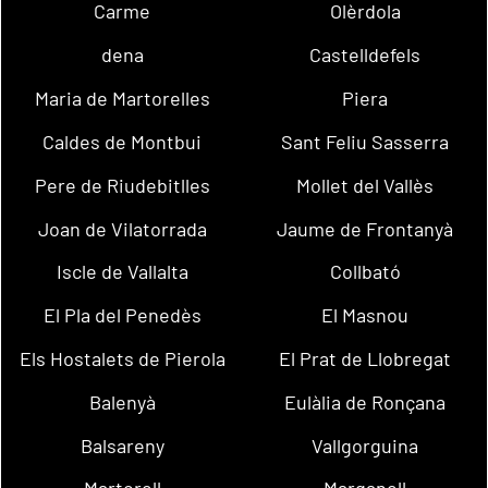
Carme
Olèrdola
dena
Castelldefels
Maria de Martorelles
Piera
Caldes de Montbui
Sant Feliu Sasserra
Pere de Riudebitlles
Mollet del Vallès
Joan de Vilatorrada
Jaume de Frontanyà
Iscle de Vallalta
Collbató
El Pla del Penedès
El Masnou
Els Hostalets de Pierola
El Prat de Llobregat
Balenyà
Eulàlia de Ronçana
Balsareny
Vallgorguina