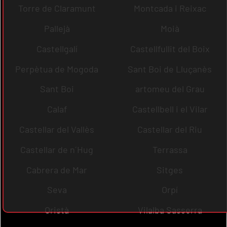
Torre de Claramunt
Montcada i Reixac
Pallejà
Moià
Castellgalí
Castellfullit del Boix
Perpètua de Mogoda
Sant Boi de Lluçanès
Sant Boi
artomeu del Grau
Calaf
Castellbell i el Vilar
Castellar del Vallès
Castellar del Riu
Castellar de n´Hug
Terrassa
Cabrera de Mar
Sitges
Seva
Orpí
Oristà
Vilalba Sasserra