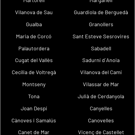
Martorell
Marganell
Vilanova de Sau
Guardiola de Berguedà
Gualba
Granollers
Maria de Corcó
Sant Esteve Sesrovires
Palautordera
Sabadell
Cugat del Vallès
Sadurní d´Anoia
Cecília de Voltregà
Vilanova del Camí
Montseny
Vilassar de Mar
Tona
Julià de Cerdanyola
Joan Despí
Canyelles
Cànoves i Samalús
Canovelles
Canet de Mar
Vicenç de Castellet