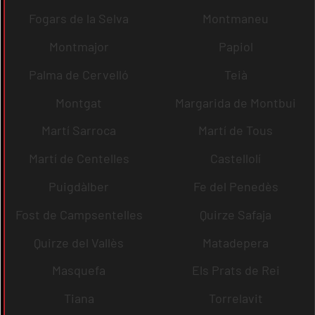
Fogars de la Selva
Montmaneu
Montmajor
Papiol
Palma de Cervelló
Teià
Montgat
Margarida de Montbui
Martí Sarroca
Martí de Tous
Martí de Centelles
Castellolí
Puigdàlber
Fe del Penedès
Fost de Campsentelles
Quirze Safaja
Quirze del Vallès
Matadepera
Masquefa
Els Prats de Rei
Tiana
Torrelavit