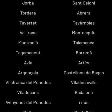
Jorba
Sant Celoni
Tordera
Abrera
Tavertet
Tavèrnoles
Vallirana
Montesquiu
Montmeló
Talamanca
Tagamanent
Borredà
Avià
Artés
Argençola
Castellnou de Bages
Vilafranca del Penedès
Viladecavalls
Viladecans
Badalona
Avinyonet del Penedès
rrius