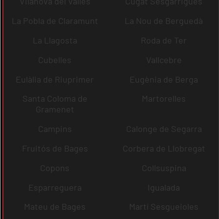
Vilanova del Vallès
Cugat Sesgarrigues
La Pobla de Claramunt
La Nou de Berguedà
La Llagosta
Roda de Ter
Cubelles
Vallcebre
Eulàlia de Riuprimer
Eugènia de Berga
Santa Coloma de
Martorelles
Gramenet
Campins
Calonge de Segarra
Fruitós de Bages
Corbera de Llobregat
Copons
Collsuspina
Esparreguera
Igualada
Mateu de Bages
Martí Sesgueioles