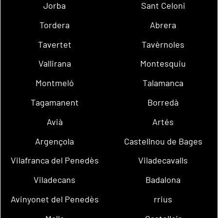
Jorba
Sant Celoni
Tordera
Abrera
Tavertet
Tavèrnoles
Vallirana
Montesquiu
Montmeló
Talamanca
Tagamanent
Borredà
Avià
Artés
Argençola
Castellnou de Bages
Vilafranca del Penedès
Viladecavalls
Viladecans
Badalona
Avinyonet del Penedès
rrius