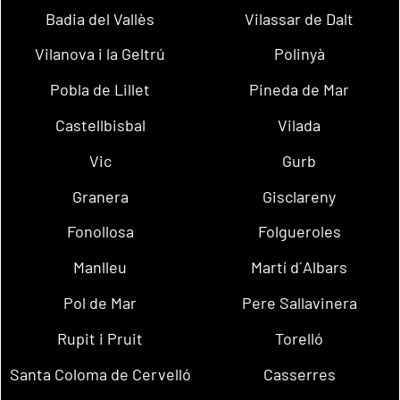
Badia del Vallès
Vilassar de Dalt
Vilanova i la Geltrú
Polinyà
Pobla de Lillet
Pineda de Mar
Castellbisbal
Vilada
Vic
Gurb
Granera
Gisclareny
Fonollosa
Folgueroles
Manlleu
Martí d´Albars
Pol de Mar
Pere Sallavinera
Rupit i Pruit
Torelló
Santa Coloma de Cervelló
Casserres