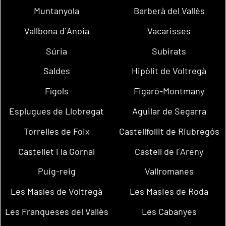
Muntanyola
Barberà del Vallès
Vallbona d´Anoia
Vacarisses
Súria
Subirats
Saldes
Hipòlit de Voltregà
Fígols
Figaró-Montmany
Esplugues de Llobregat
Aguilar de Segarra
Torrelles de Foix
Castellfollit de Riubregós
Castellet i la Gornal
Castell de l´Areny
Puig-reig
Vallromanes
Les Masíes de Voltregà
Les Masies de Roda
Les Franqueses del Vallès
Les Cabanyes