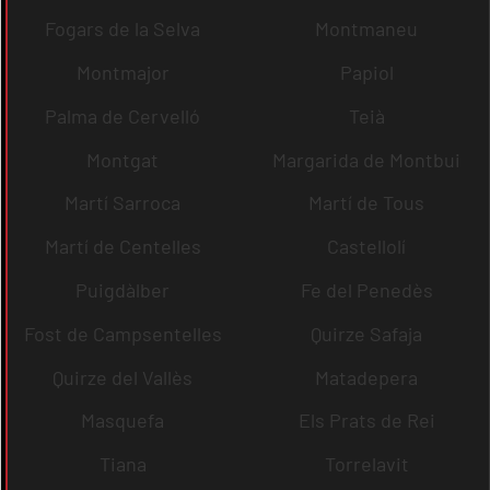
Fogars de la Selva
Montmaneu
Montmajor
Papiol
Palma de Cervelló
Teià
Montgat
Margarida de Montbui
Martí Sarroca
Martí de Tous
Martí de Centelles
Castellolí
Puigdàlber
Fe del Penedès
Fost de Campsentelles
Quirze Safaja
Quirze del Vallès
Matadepera
Masquefa
Els Prats de Rei
Tiana
Torrelavit