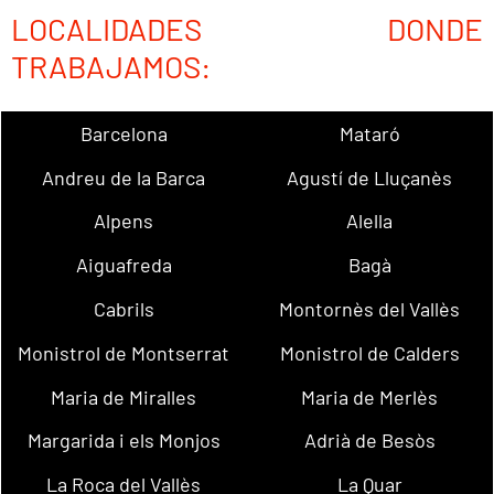
LOCALIDADES DONDE
TRABAJAMOS:
Barcelona
Mataró
Andreu de la Barca
Agustí de Lluçanès
Alpens
Alella
Aiguafreda
Bagà
Cabrils
Montornès del Vallès
Monistrol de Montserrat
Monistrol de Calders
Maria de Miralles
Maria de Merlès
Margarida i els Monjos
Adrià de Besòs
La Roca del Vallès
La Quar