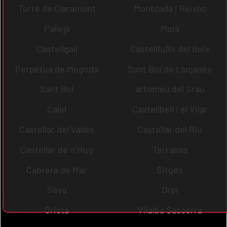
Torre de Claramunt
Montcada i Reixac
Pallejà
Moià
Castellgalí
Castellfullit del Boix
Perpètua de Mogoda
Sant Boi de Lluçanès
Sant Boi
artomeu del Grau
Calaf
Castellbell i el Vilar
Castellar del Vallès
Castellar del Riu
Castellar de n´Hug
Terrassa
Cabrera de Mar
Sitges
Seva
Orpí
Oristà
Vilalba Sasserra