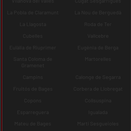
Vilanova del Vallès
Cugat Sesgarrigues
La Pobla de Claramunt
La Nou de Berguedà
La Llagosta
Roda de Ter
Cubelles
Vallcebre
Eulàlia de Riuprimer
Eugènia de Berga
Santa Coloma de
Martorelles
Gramenet
Campins
Calonge de Segarra
Fruitós de Bages
Corbera de Llobregat
Copons
Collsuspina
Esparreguera
Igualada
Mateu de Bages
Martí Sesgueioles