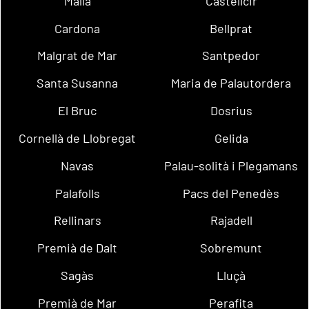
Malla
Castellcir
Cardona
Bellprat
Malgrat de Mar
Santpedor
Santa Susanna
Maria de Palautordera
El Bruc
Dosrius
Cornellà de Llobregat
Gelida
Navas
Palau-solità i Plegamans
Palafolls
Pacs del Penedès
Rellinars
Rajadell
Premià de Dalt
Sobremunt
Sagàs
Lluçà
Premià de Mar
Perafita