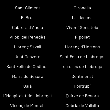
Sant Climent
Gironella
El Brull
La Llacuna
Cabrera d´Anoia
Viver i Serrateix
Vilobí del Penedès
Ripollet
Llorenç Savall
Llorenç d´Hortons
Just Desvern
Sant Feliu de Llobregat
Sant Feliu de Codines
Torrelles de Llobregat
Maria de Besora
Sentmenat
Gaià
Fontrubí
L´Hospitalet de Llobregat
Quirze de Besora
Vicenç de Montalt
Cebrià de Vallalta