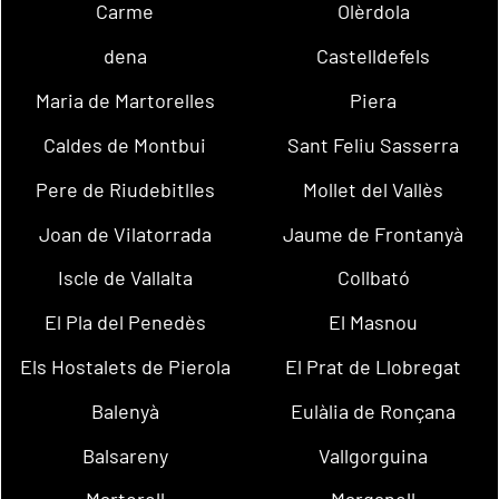
Carme
Olèrdola
dena
Castelldefels
Maria de Martorelles
Piera
Caldes de Montbui
Sant Feliu Sasserra
Pere de Riudebitlles
Mollet del Vallès
Joan de Vilatorrada
Jaume de Frontanyà
Iscle de Vallalta
Collbató
El Pla del Penedès
El Masnou
Els Hostalets de Pierola
El Prat de Llobregat
Balenyà
Eulàlia de Ronçana
Balsareny
Vallgorguina