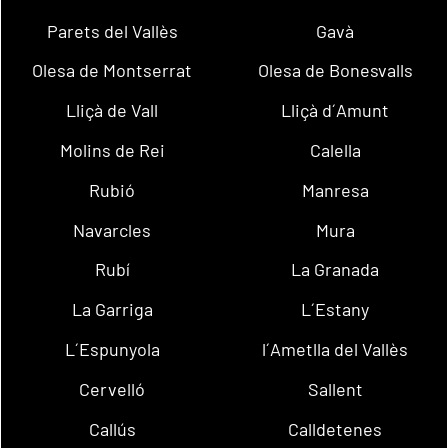
Parets del Vallès
Gavà
Olesa de Montserrat
Olesa de Bonesvalls
Lliçà de Vall
Lliçà d´Amunt
Molins de Rei
Calella
Rubió
Manresa
Navarcles
Mura
Rubí
La Granada
La Garriga
L´Estany
L´Espunyola
l´Ametlla del Vallès
Cervelló
Sallent
Callús
Calldetenes