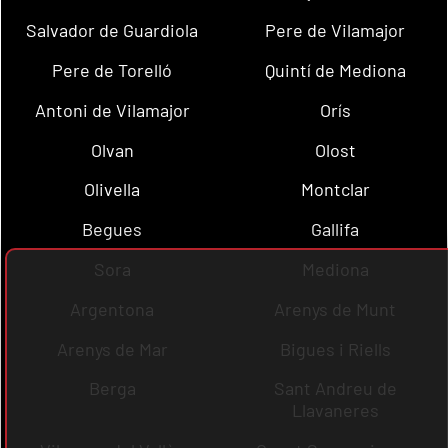
Salvador de Guardiola
Pere de Vilamajor
Pere de Torelló
Quintí de Mediona
Antoni de Vilamajor
Orís
Olvan
Olost
Olivella
Montclar
Begues
Gallifa
Sora
Mediona
Argentona
Arenys de Munt
Arenys de Mar
Bigues i Riells
Berga
Sant Andreu de
Llavaneres