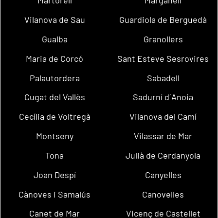
Martorell
Marganell
Vilanova de Sau
Guardiola de Berguedà
Gualba
Granollers
Maria de Corcó
Sant Esteve Sesrovires
Palautordera
Sabadell
Cugat del Vallès
Sadurní d´Anoia
Cecília de Voltregà
Vilanova del Camí
Montseny
Vilassar de Mar
Tona
Julià de Cerdanyola
Joan Despí
Canyelles
Cànoves i Samalús
Canovelles
Canet de Mar
Vicenç de Castellet