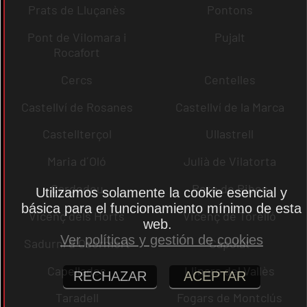
Prats de Lluçanès
Pontons
Pont de Vilomara i
Pujalt
Rocafort
Cercs
Centelles
Castellví de Rosanes
Castellví de la Marca
Castellterçol
Ullastrell
Maria d´Oló
Julià de Vilatorta
Cardedeu
Pere de Ribes
Utilizamos solamente la cookie esencial y
básica para el funcionamiento mínimo de esta
Vicenç dels Horts
Vicenç de Torelló
web.
Ver políticas y gestión de cookies
Sadurní d´Osormort
Capolat
Capellades
Llinars del Vallès
RECHAZAR
ACEPTAR
Taradell
Fogars de Montclús