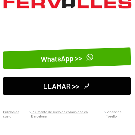
WhatsApp >>
LLAMAR >>
Pulidos de
Pulimento de suelo de comunidad en
Vicenç de
suelo
Barcelona
Torelló