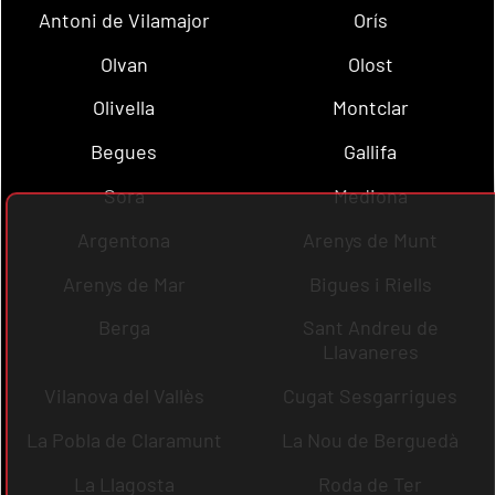
Antoni de Vilamajor
Orís
Olvan
Olost
Olivella
Montclar
Begues
Gallifa
Sora
Mediona
Argentona
Arenys de Munt
Arenys de Mar
Bigues i Riells
Berga
Sant Andreu de
Llavaneres
Vilanova del Vallès
Cugat Sesgarrigues
La Pobla de Claramunt
La Nou de Berguedà
La Llagosta
Roda de Ter