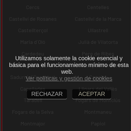
Cercs
Centelles
Castellví de Rosanes
Castellví de la Marca
Castellterçol
Ullastrell
Maria d´Oló
Julià de Vilatorta
Cardedeu
Pere de Ribes
Utilizamos solamente la cookie esencial y
básica para el funcionamiento mínimo de esta
Vicenç dels Horts
Vicenç de Torelló
web.
Sadurní d´Osormort
Capolat
Ver políticas y gestión de cookies
Capellades
Llinars del Vallès
RECHAZAR
ACEPTAR
Taradell
Fogars de Montclús
Fogars de la Selva
Montmaneu
Montmajor
Papiol