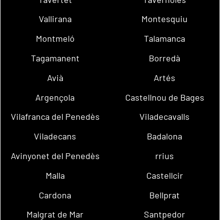
Vallirana
Montesquiu
Montmeló
Talamanca
Tagamanent
Borredà
Avià
Artés
Argençola
Castellnou de Bages
Vilafranca del Penedès
Viladecavalls
Viladecans
Badalona
Avinyonet del Penedès
rrius
Malla
Castellcir
Cardona
Bellprat
Malgrat de Mar
Santpedor