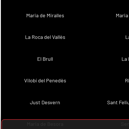
Maria de Miralles
Maria
La Roca del Vallès
L
El Brull
La 
Vilobí del Penedès
R
Just Desvern
Sant Feli
Maria de Besora
Se