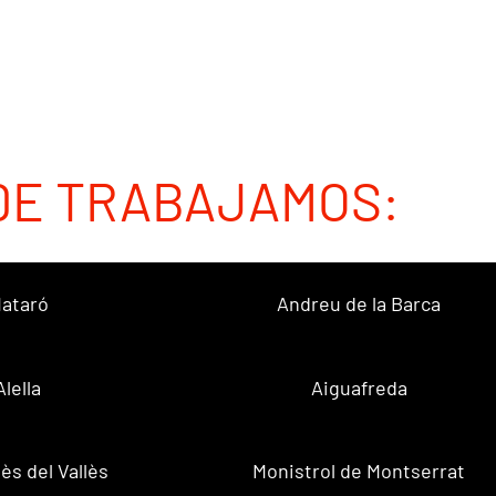
DE TRABAJAMOS:
ataró
Andreu de la Barca
Alella
Aiguafreda
ès del Vallès
Monistrol de Montserrat