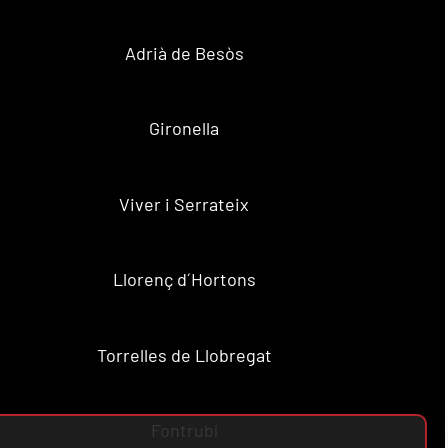
Adrià de Besòs
Gironella
Viver i Serrateix
Llorenç d´Hortons
Torrelles de Llobregat
Fontrubí