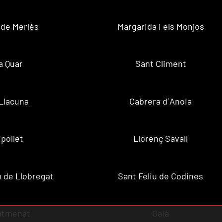
 de Merlès
Margarida i els Monjos
a Quar
Sant Climent
Llacuna
Cabrera d´Anoia
ipollet
Llorenç Savall
u de Llobregat
Sant Feliu de Codines
ntmenat
Gaià