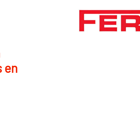
n
s en