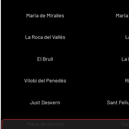
Maria de Miralles
Maria
La Roca del Vallès
L
El Brull
La 
Vilobí del Penedès
R
Just Desvern
Sant Feli
Maria de Besora
Se