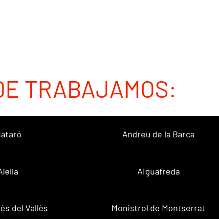
DE TRABAJAMOS:
ataró
Andreu de la Barca
Alella
Aiguafreda
ès del Vallès
Monistrol de Montserrat