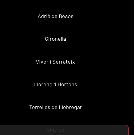
Adrià de Besòs
Gironella
Viver i Serrateix
Llorenç d´Hortons
Torrelles de Llobregat
Fontrubí