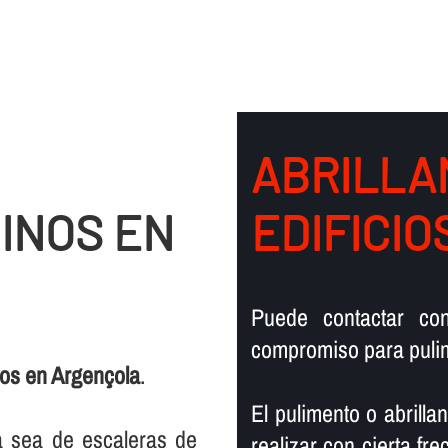
ABRILLA
INOS EN
EDIFICI
Puede contactar co
compromiso para pulim
nos en Argençola
.
El pulimento o abrill
ya sea de escaleras de
realizar con cierta fr