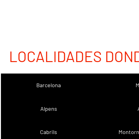
LOCALIDADES DON
Barcelona
M
Alpens
Cabrils
Montorn