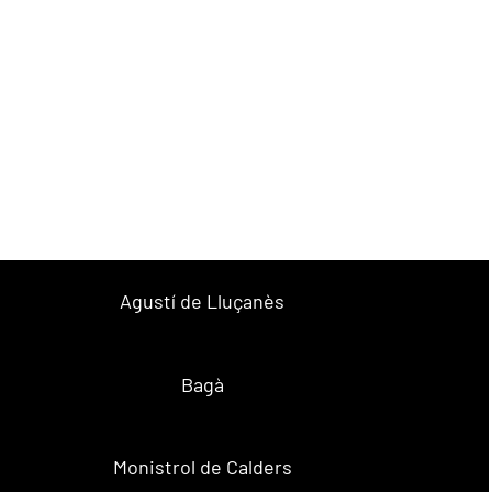
Agustí de Lluçanès
Bagà
Monistrol de Calders