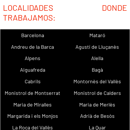
LOCALIDADES DONDE
TRABAJAMOS:
Barcelona
Mataró
Andreu de la Barca
Agustí de Lluçanès
Alpens
Alella
Aiguafreda
Bagà
Cabrils
Montornès del Vallès
Monistrol de Montserrat
Monistrol de Calders
Maria de Miralles
Maria de Merlès
Margarida i els Monjos
Adrià de Besòs
La Roca del Vallès
La Quar