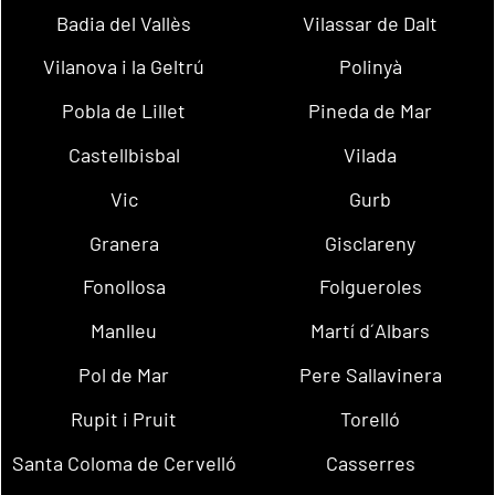
Badia del Vallès
Vilassar de Dalt
Vilanova i la Geltrú
Polinyà
Pobla de Lillet
Pineda de Mar
Castellbisbal
Vilada
Vic
Gurb
Granera
Gisclareny
Fonollosa
Folgueroles
Manlleu
Martí d´Albars
Pol de Mar
Pere Sallavinera
Rupit i Pruit
Torelló
Santa Coloma de Cervelló
Casserres