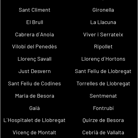
Sant Climent
Gironella
El Brull
La Llacuna
Cabrera d´Anoia
Viver i Serrateix
Vilobí del Penedès
Ripollet
Llorenç Savall
Llorenç d´Hortons
Just Desvern
Sant Feliu de Llobregat
Sant Feliu de Codines
Torrelles de Llobregat
Maria de Besora
Sentmenat
Gaià
Fontrubí
L´Hospitalet de Llobregat
Quirze de Besora
Vicenç de Montalt
Cebrià de Vallalta