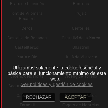
Prats de Lluçanès
Pontons
Pont de Vilomara i
Pujalt
Rocafort
Cercs
Centelles
Castellví de Rosanes
Castellví de la Marca
Castellterçol
Ullastrell
Maria d´Oló
Julià de Vilatorta
Cardedeu
Pere de Ribes
Utilizamos solamente la cookie esencial y
básica para el funcionamiento mínimo de esta
Vicenç dels Horts
Vicenç de Torelló
web.
Ver políticas y gestión de cookies
Sadurní d´Osormort
Capolat
Capellades
Llinars del Vallès
RECHAZAR
ACEPTAR
Taradell
Fogars de Montclús