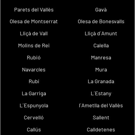
Parets del Vallès
Gavà
Olesa de Montserrat
Olesa de Bonesvalls
Lliçà de Vall
Lliçà d´Amunt
Molins de Rei
Calella
Rubió
Manresa
Navarcles
Mura
Rubí
La Granada
La Garriga
L´Estany
L´Espunyola
l´Ametlla del Vallès
Cervelló
Sallent
Callús
Calldetenes