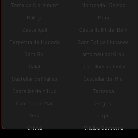
Torre de Claramunt
Montcada i Reixac
Pallejà
Moià
Castellgalí
Castellfullit del Boix
Perpètua de Mogoda
Sant Boi de Lluçanès
Sant Boi
artomeu del Grau
Calaf
Castellbell i el Vilar
Castellar del Vallès
Castellar del Riu
Castellar de n´Hug
Terrassa
Cabrera de Mar
Sitges
Seva
Orpí
Oristà
Vilalba Sasserra