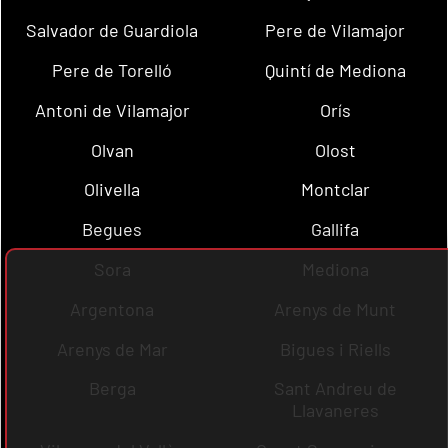
Salvador de Guardiola
Pere de Vilamajor
Pere de Torelló
Quintí de Mediona
Antoni de Vilamajor
Orís
Olvan
Olost
Olivella
Montclar
Begues
Gallifa
Sora
Mediona
Argentona
Arenys de Munt
Arenys de Mar
Bigues i Riells
Berga
Sant Andreu de
Llavaneres