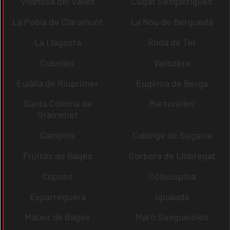
Vilanova del Vallès
Cugat Sesgarrigues
La Pobla de Claramunt
La Nou de Berguedà
La Llagosta
Roda de Ter
Cubelles
Vallcebre
Eulàlia de Riuprimer
Eugènia de Berga
Santa Coloma de
Martorelles
Gramenet
Campins
Calonge de Segarra
Fruitós de Bages
Corbera de Llobregat
Copons
Collsuspina
Esparreguera
Igualada
Mateu de Bages
Martí Sesgueioles