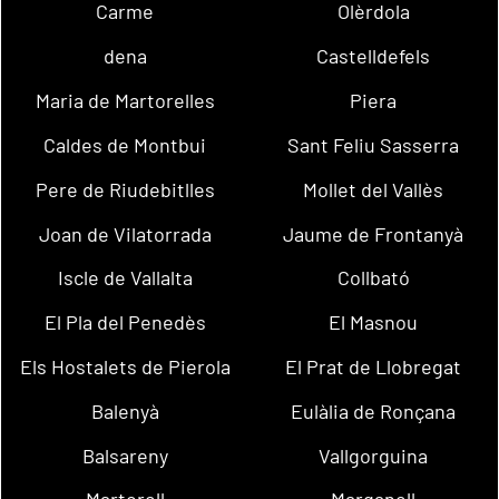
Carme
Olèrdola
dena
Castelldefels
Maria de Martorelles
Piera
Caldes de Montbui
Sant Feliu Sasserra
Pere de Riudebitlles
Mollet del Vallès
Joan de Vilatorrada
Jaume de Frontanyà
Iscle de Vallalta
Collbató
El Pla del Penedès
El Masnou
Els Hostalets de Pierola
El Prat de Llobregat
Balenyà
Eulàlia de Ronçana
Balsareny
Vallgorguina