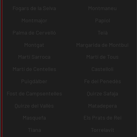
Fogars de la Selva
Montmaneu
Montmajor
Papiol
Palma de Cervelló
Teià
Montgat
Margarida de Montbui
Martí Sarroca
Martí de Tous
Martí de Centelles
Castellolí
Puigdàlber
Fe del Penedès
Fost de Campsentelles
Quirze Safaja
Quirze del Vallès
Matadepera
Masquefa
Els Prats de Rei
Tiana
Torrelavit