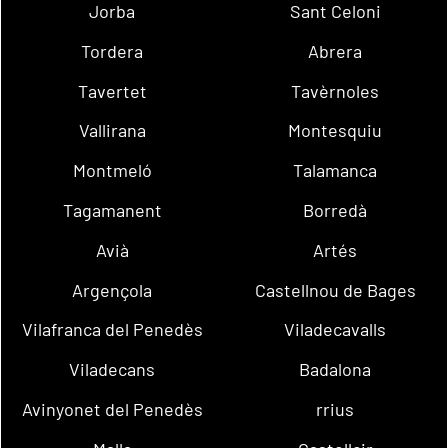
Jorba
Sant Celoni
Tordera
Abrera
Tavertet
Tavèrnoles
Vallirana
Montesquiu
Montmeló
Talamanca
Tagamanent
Borredà
Avià
Artés
Argençola
Castellnou de Bages
Vilafranca del Penedès
Viladecavalls
Viladecans
Badalona
Avinyonet del Penedès
rrius