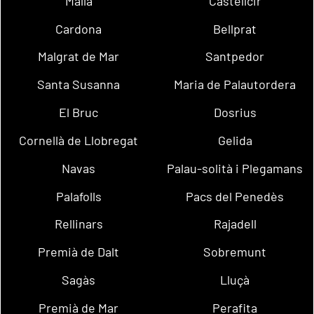
Malla
Castellcir
Cardona
Bellprat
Malgrat de Mar
Santpedor
Santa Susanna
Maria de Palautordera
El Bruc
Dosrius
Cornellà de Llobregat
Gelida
Navas
Palau-solità i Plegamans
Palafolls
Pacs del Penedès
Rellinars
Rajadell
Premià de Dalt
Sobremunt
Sagàs
Lluçà
Premià de Mar
Perafita