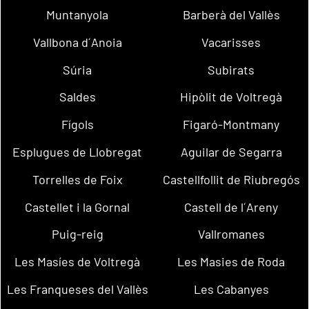
Muntanyola
Barberà del Vallès
Vallbona d´Anoia
Vacarisses
Súria
Subirats
Saldes
Hipòlit de Voltregà
Fígols
Figaró-Montmany
Esplugues de Llobregat
Aguilar de Segarra
Torrelles de Foix
Castellfollit de Riubregós
Castellet i la Gornal
Castell de l´Areny
Puig-reig
Vallromanes
Les Masíes de Voltregà
Les Masies de Roda
Les Franqueses del Vallès
Les Cabanyes