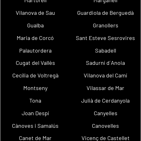
Martorell
Marganell
Vilanova de Sau
Guardiola de Berguedà
Gualba
Granollers
Maria de Corcó
Sant Esteve Sesrovires
Palautordera
Sabadell
Cugat del Vallès
Sadurní d´Anoia
Cecília de Voltregà
Vilanova del Camí
Montseny
Vilassar de Mar
Tona
Julià de Cerdanyola
Joan Despí
Canyelles
Cànoves i Samalús
Canovelles
Canet de Mar
Vicenç de Castellet