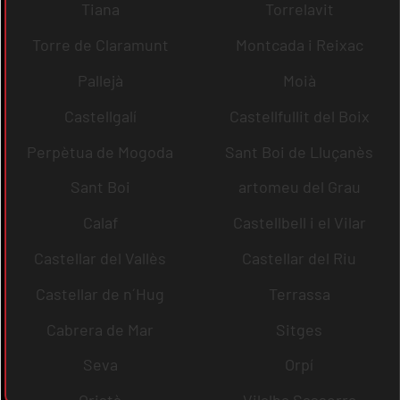
Tiana
Torrelavit
Torre de Claramunt
Montcada i Reixac
Pallejà
Moià
Castellgalí
Castellfullit del Boix
Perpètua de Mogoda
Sant Boi de Lluçanès
Sant Boi
artomeu del Grau
Calaf
Castellbell i el Vilar
Castellar del Vallès
Castellar del Riu
Castellar de n´Hug
Terrassa
Cabrera de Mar
Sitges
Seva
Orpí