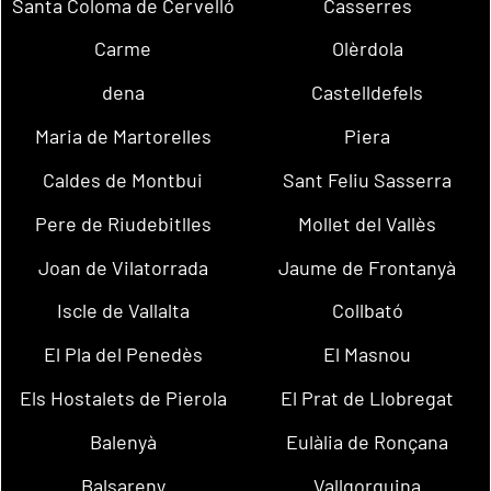
Santa Coloma de Cervelló
Casserres
Carme
Olèrdola
dena
Castelldefels
Maria de Martorelles
Piera
Caldes de Montbui
Sant Feliu Sasserra
Pere de Riudebitlles
Mollet del Vallès
Joan de Vilatorrada
Jaume de Frontanyà
Iscle de Vallalta
Collbató
El Pla del Penedès
El Masnou
Els Hostalets de Pierola
El Prat de Llobregat
Balenyà
Eulàlia de Ronçana
Balsareny
Vallgorguina