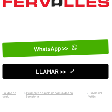
WhatsApp >>
LLAMAR >>
Pulidos de
Pulimento de suelo de comunidad en
Llinars del
suelo
Barcelona
Vallès