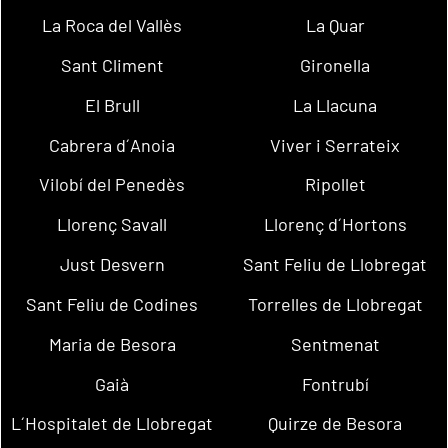
La Roca del Vallès
La Quar
Sant Climent
Gironella
El Brull
La Llacuna
Cabrera d´Anoia
Viver i Serrateix
Vilobí del Penedès
Ripollet
Llorenç Savall
Llorenç d´Hortons
Just Desvern
Sant Feliu de Llobregat
Sant Feliu de Codines
Torrelles de Llobregat
Maria de Besora
Sentmenat
Gaià
Fontrubí
L´Hospitalet de Llobregat
Quirze de Besora