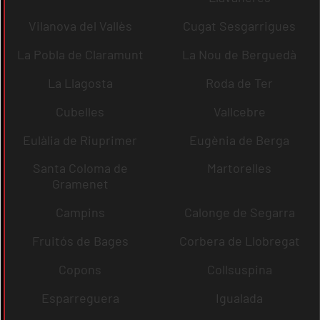
Vilanova del Vallès
Cugat Sesgarrigues
La Pobla de Claramunt
La Nou de Berguedà
La Llagosta
Roda de Ter
Cubelles
Vallcebre
Eulàlia de Riuprimer
Eugènia de Berga
Santa Coloma de
Martorelles
Gramenet
Campins
Calonge de Segarra
Fruitós de Bages
Corbera de Llobregat
Copons
Collsuspina
Esparreguera
Igualada