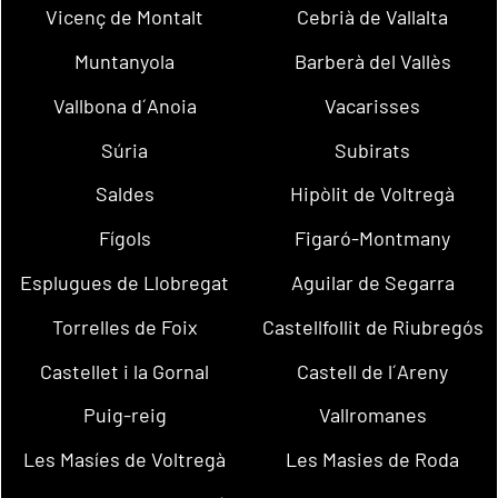
Vicenç de Montalt
Cebrià de Vallalta
Muntanyola
Barberà del Vallès
Vallbona d´Anoia
Vacarisses
Súria
Subirats
Saldes
Hipòlit de Voltregà
Fígols
Figaró-Montmany
Esplugues de Llobregat
Aguilar de Segarra
Torrelles de Foix
Castellfollit de Riubregós
Castellet i la Gornal
Castell de l´Areny
Puig-reig
Vallromanes
Les Masíes de Voltregà
Les Masies de Roda