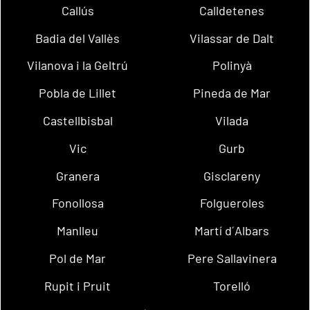
Callús
Calldetenes
Badia del Vallès
Vilassar de Dalt
Vilanova i la Geltrú
Polinyà
Pobla de Lillet
Pineda de Mar
Castellbisbal
Vilada
Vic
Gurb
Granera
Gisclareny
Fonollosa
Folgueroles
Manlleu
Martí d´Albars
Pol de Mar
Pere Sallavinera
Rupit i Pruit
Torelló