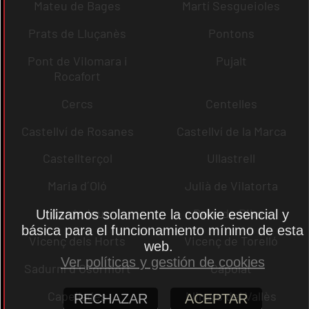
Mateu de Bages
Martí Sesgueioles
Prats de Lluçanès
Pontons
Pont de Vilomara i
Pujalt
Rocafort
Cercs
Centelles
Castellví de Rosanes
Castellví de la Marca
Castellterçol
Ullastrell
Maria d´Oló
Julià de Vilatorta
Cardedeu
Pere de Ribes
Utilizamos solamente la cookie esencial y
básica para el funcionamiento mínimo de esta
Vicenç dels Horts
Vicenç de Torelló
web.
Ver políticas y gestión de cookies
Sadurní d´Osormort
Capolat
Capellades
Llinars del Vallès
RECHAZAR
ACEPTAR