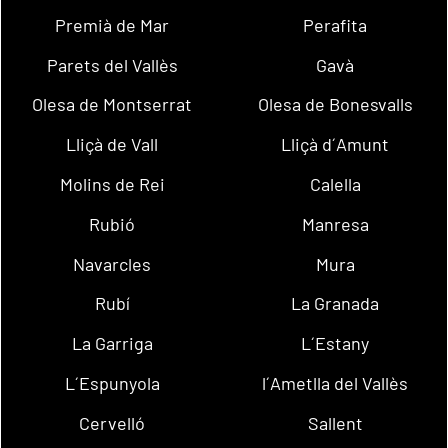
Premià de Mar
Perafita
Parets del Vallès
Gavà
Olesa de Montserrat
Olesa de Bonesvalls
Lliçà de Vall
Lliçà d´Amunt
Molins de Rei
Calella
Rubió
Manresa
Navarcles
Mura
Rubí
La Granada
La Garriga
L´Estany
L´Espunyola
l´Ametlla del Vallès
Cervelló
Sallent