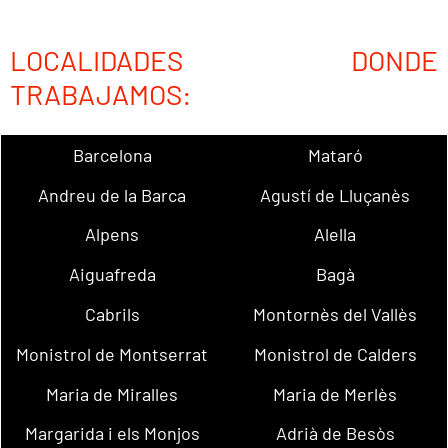
LOCALIDADES DONDE
TRABAJAMOS:
Barcelona
Mataró
Andreu de la Barca
Agustí de Lluçanès
Alpens
Alella
Aiguafreda
Bagà
Cabrils
Montornès del Vallès
Monistrol de Montserrat
Monistrol de Calders
Maria de Miralles
Maria de Merlès
Margarida i els Monjos
Adrià de Besòs