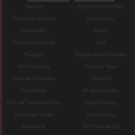
Taradell
Fogars de Montclús
Fogars de la Selva
Montmaneu
Montmajor
Papiol
Palma de Cervelló
Teià
Montgat
Margarida de Montbui
Martí Sarroca
Martí de Tous
Martí de Centelles
Castellolí
Puigdàlber
Fe del Penedès
Fost de Campsentelles
Quirze Safaja
Quirze del Vallès
Matadepera
Masquefa
Els Prats de Rei