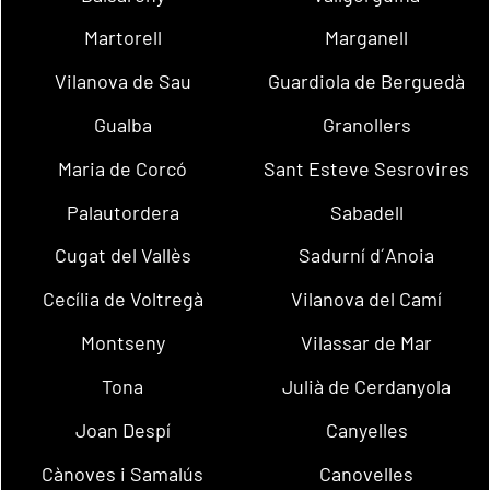
Martorell
Marganell
Vilanova de Sau
Guardiola de Berguedà
Gualba
Granollers
Maria de Corcó
Sant Esteve Sesrovires
Palautordera
Sabadell
Cugat del Vallès
Sadurní d´Anoia
Cecília de Voltregà
Vilanova del Camí
Montseny
Vilassar de Mar
Tona
Julià de Cerdanyola
Joan Despí
Canyelles
Cànoves i Samalús
Canovelles