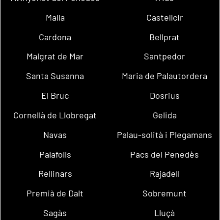
Malla
Castellcir
Cardona
Bellprat
Malgrat de Mar
Santpedor
Santa Susanna
Maria de Palautordera
El Bruc
Dosrius
Cornellà de Llobregat
Gelida
Navas
Palau-solità i Plegamans
Palafolls
Pacs del Penedès
Rellinars
Rajadell
Premià de Dalt
Sobremunt
Sagàs
Lluçà