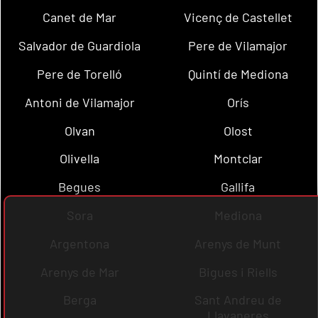
Canet de Mar
Vicenç de Castellet
Salvador de Guardiola
Pere de Vilamajor
Pere de Torelló
Quintí de Mediona
Antoni de Vilamajor
Orís
Olvan
Olost
Olivella
Montclar
Begues
Gallifa
Sora
Mediona
Argentona
Arenys de Munt
Arenys de Mar
Bigues i Riells
Berga
Sant Andreu de
Llavaneres