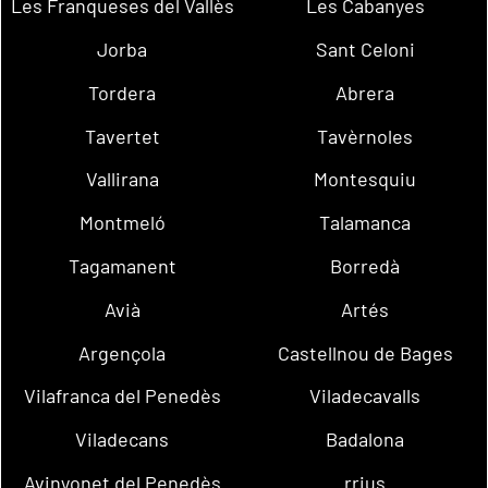
Les Franqueses del Vallès
Les Cabanyes
Jorba
Sant Celoni
Tordera
Abrera
Tavertet
Tavèrnoles
Vallirana
Montesquiu
Montmeló
Talamanca
Tagamanent
Borredà
Avià
Artés
Argençola
Castellnou de Bages
Vilafranca del Penedès
Viladecavalls
Viladecans
Badalona
Avinyonet del Penedès
rrius