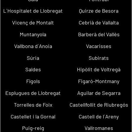
L´Hospitalet de Llobregat
Quirze de Besora
Vicenç de Montalt
Cebrià de Vallalta
Muntanyola
Barberà del Vallès
Vallbona d´Anoia
Vacarisses
Súria
Subirats
Saldes
Hipòlit de Voltregà
Fígols
Figaró-Montmany
Esplugues de Llobregat
Aguilar de Segarra
Torrelles de Foix
Castellfollit de Riubregós
Castellet i la Gornal
Castell de l´Areny
Puig-reig
Vallromanes