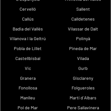
Cervelló
Sallent
Callús
Calldetenes
Badia del Vallès
Vilassar de Dalt
Vilanova i la Geltrú
Polinyà
Pobla de Lillet
Pineda de Mar
Castellbisbal
Vilada
Vic
Gurb
Granera
Gisclareny
Fonollosa
Folgueroles
Manlleu
Martí d´Albars
Pol de Mar
Pere Sallavinera