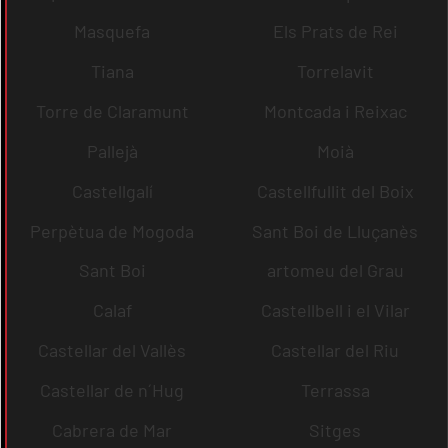
Masquefa
Els Prats de Rei
Tiana
Torrelavit
Torre de Claramunt
Montcada i Reixac
Pallejà
Moià
Castellgalí
Castellfullit del Boix
Perpètua de Mogoda
Sant Boi de Lluçanès
Sant Boi
artomeu del Grau
Calaf
Castellbell i el Vilar
Castellar del Vallès
Castellar del Riu
Castellar de n´Hug
Terrassa
Cabrera de Mar
Sitges