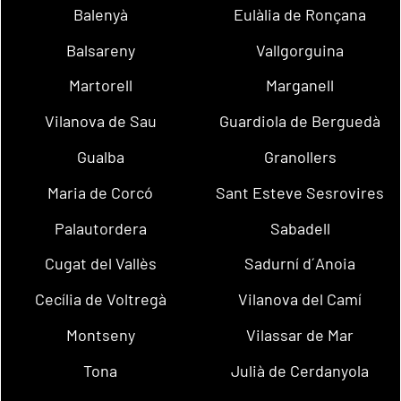
Balenyà
Eulàlia de Ronçana
Balsareny
Vallgorguina
Martorell
Marganell
Vilanova de Sau
Guardiola de Berguedà
Gualba
Granollers
Maria de Corcó
Sant Esteve Sesrovires
Palautordera
Sabadell
Cugat del Vallès
Sadurní d´Anoia
Cecília de Voltregà
Vilanova del Camí
Montseny
Vilassar de Mar
Tona
Julià de Cerdanyola