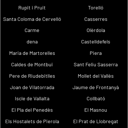
Rupit i Pruit
Torelló
Santa Coloma de Cervelló
Casserres
Carme
Olèrdola
dena
Castelldefels
Maria de Martorelles
Piera
Caldes de Montbui
Sant Feliu Sasserra
Pere de Riudebitlles
Mollet del Vallès
Joan de Vilatorrada
Jaume de Frontanyà
Iscle de Vallalta
Collbató
El Pla del Penedès
El Masnou
Els Hostalets de Pierola
El Prat de Llobregat