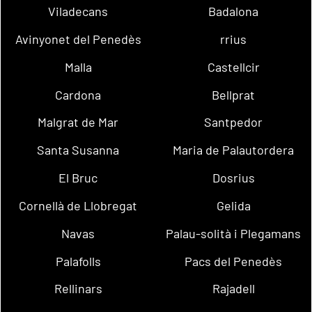
Viladecans
Badalona
Avinyonet del Penedès
rrius
Malla
Castellcir
Cardona
Bellprat
Malgrat de Mar
Santpedor
Santa Susanna
Maria de Palautordera
El Bruc
Dosrius
Cornellà de Llobregat
Gelida
Navas
Palau-solità i Plegamans
Palafolls
Pacs del Penedès
Rellinars
Rajadell