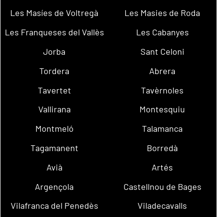
Les Masíes de Voltregà
Les Masies de Roda
Les Franqueses del Vallès
Les Cabanyes
Jorba
Sant Celoni
Tordera
Abrera
Tavertet
Tavèrnoles
Vallirana
Montesquiu
Montmeló
Talamanca
Tagamanent
Borredà
Avià
Artés
Argençola
Castellnou de Bages
Vilafranca del Penedès
Viladecavalls