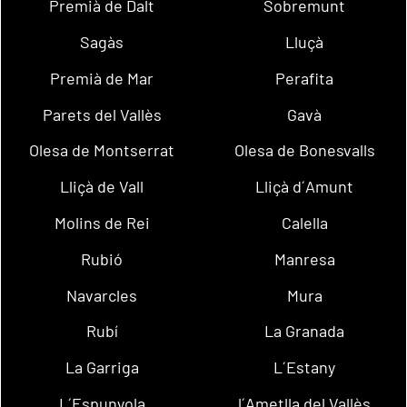
Premià de Dalt
Sobremunt
Sagàs
Lluçà
Premià de Mar
Perafita
Parets del Vallès
Gavà
Olesa de Montserrat
Olesa de Bonesvalls
Lliçà de Vall
Lliçà d´Amunt
Molins de Rei
Calella
Rubió
Manresa
Navarcles
Mura
Rubí
La Granada
La Garriga
L´Estany
L´Espunyola
l´Ametlla del Vallès