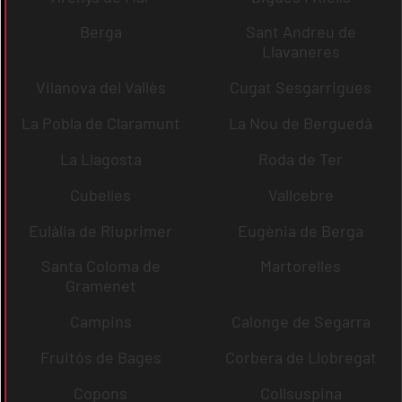
Berga
Sant Andreu de
Llavaneres
Vilanova del Vallès
Cugat Sesgarrigues
La Pobla de Claramunt
La Nou de Berguedà
La Llagosta
Roda de Ter
Cubelles
Vallcebre
Eulàlia de Riuprimer
Eugènia de Berga
Santa Coloma de
Martorelles
Gramenet
Campins
Calonge de Segarra
Fruitós de Bages
Corbera de Llobregat
Copons
Collsuspina