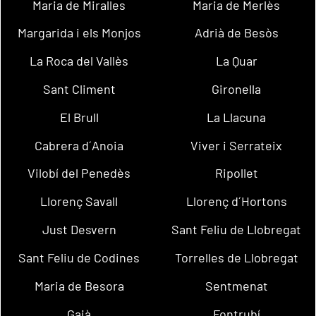
Maria de Miralles
Maria de Merlès
Margarida i els Monjos
Adrià de Besòs
La Roca del Vallès
La Quar
Sant Climent
Gironella
El Brull
La Llacuna
Cabrera d´Anoia
Viver i Serrateix
Vilobí del Penedès
Ripollet
Llorenç Savall
Llorenç d´Hortons
Just Desvern
Sant Feliu de Llobregat
Sant Feliu de Codines
Torrelles de Llobregat
Maria de Besora
Sentmenat
Gaià
Fontrubí