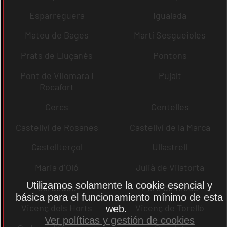
Esparreguera
Igualada
Mateu de Bages
Martí Sesgueioles
Prats de Lluçanès
Pontons
Pont de Vilomara i
Pujalt
Rocafort
Cercs
Centelles
Castellví de Rosanes
Castellví de la Marca
Castellterçol
Ullastrell
Maria d´Oló
Julià de Vilatorta
Utilizamos solamente la cookie esencial y
Cardedeu
Pere de Ribes
básica para el funcionamiento mínimo de esta
Vicenç dels Horts
Vicenç de Torelló
web.
Ver políticas y gestión de cookies