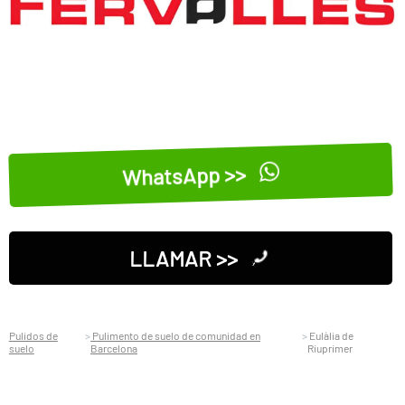
WhatsApp >>
LLAMAR >>
Pulidos de
Pulimento de suelo de comunidad en
Eulàlia de
suelo
Barcelona
Riuprimer