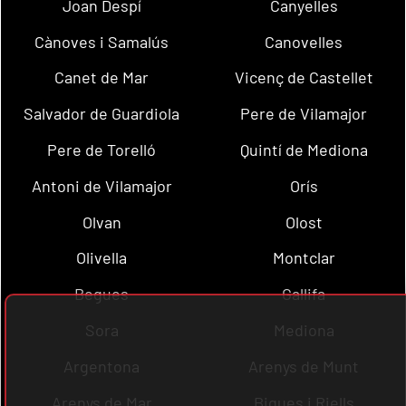
Joan Despí
Canyelles
Cànoves i Samalús
Canovelles
Canet de Mar
Vicenç de Castellet
Salvador de Guardiola
Pere de Vilamajor
Pere de Torelló
Quintí de Mediona
Antoni de Vilamajor
Orís
Olvan
Olost
Olivella
Montclar
Begues
Gallifa
Sora
Mediona
Argentona
Arenys de Munt
Arenys de Mar
Bigues i Riells