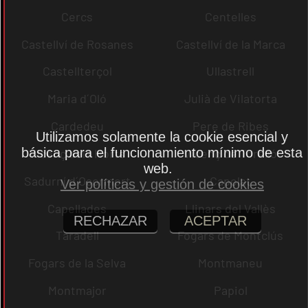
Cercs
Centelles
Castellví de Rosanes
Castellví de la Marca
Castellterçol
Ullastrell
Maria d´Oló
Julià de Vilatorta
Cardedeu
Pere de Ribes
Utilizamos solamente la cookie esencial y
básica para el funcionamiento mínimo de esta
Vicenç dels Horts
Vicenç de Torelló
web.
Sadurní d´Osormort
Capolat
Ver políticas y gestión de cookies
Capellades
Llinars del Vallès
RECHAZAR
ACEPTAR
Taradell
Fogars de Montclús
Fogars de la Selva
Montmaneu
Montmajor
Papiol