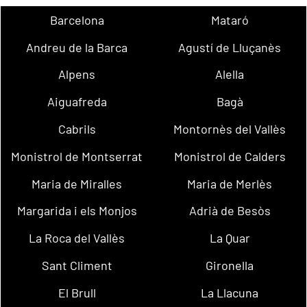
Barcelona
Mataró
Andreu de la Barca
Agustí de Lluçanès
Alpens
Alella
Aiguafreda
Bagà
Cabrils
Montornès del Vallès
Monistrol de Montserrat
Monistrol de Calders
Maria de Miralles
Maria de Merlès
Margarida i els Monjos
Adrià de Besòs
La Roca del Vallès
La Quar
Sant Climent
Gironella
El Brull
La Llacuna