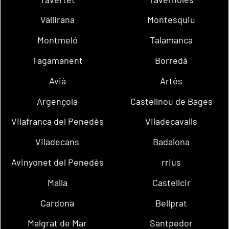
Vallirana
Montesquiu
Montmeló
Talamanca
Tagamanent
Borredà
Avià
Artés
Argençola
Castellnou de Bages
Vilafranca del Penedès
Viladecavalls
Viladecans
Badalona
Avinyonet del Penedès
rrius
Malla
Castellcir
Cardona
Bellprat
Malgrat de Mar
Santpedor