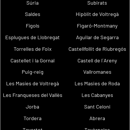
Súria
Subirats
Saldes
Hipòlit de Voltregà
Fígols
Figaró-Montmany
Esplugues de Llobregat
Aguilar de Segarra
Torrelles de Foix
Castellfollit de Riubregós
Castellet i la Gornal
Castell de l´Areny
Puig-reig
Vallromanes
Les Masíes de Voltregà
Les Masies de Roda
Les Franqueses del Vallès
Les Cabanyes
Jorba
Sant Celoni
Tordera
Abrera
Tavertet
Tavèrnoles