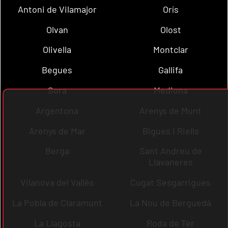
Antoni de Vilamajor
Orís
Olvan
Olost
Olivella
Montclar
Begues
Gallifa
Sora
Mediona
Argentona
Arenys de Munt
Arenys de Mar
Bigues i Riells
Berga
Sant Andreu de
Llavaneres
Vilanova del Vallès
Cugat Sesgarrigues
La Pobla de Claramunt
La Nou de Berguedà
La Llagosta
Roda de Ter