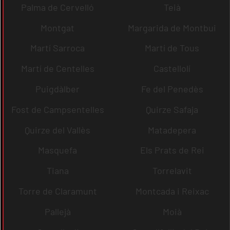
Palma de Cervelló
Teià
Montgat
Margarida de Montbui
Martí Sarroca
Martí de Tous
Martí de Centelles
Castellolí
Puigdàlber
Fe del Penedès
Fost de Campsentelles
Quirze Safaja
Quirze del Vallès
Matadepera
Masquefa
Els Prats de Rei
Tiana
Torrelavit
Torre de Claramunt
Montcada i Reixac
Pallejà
Moià