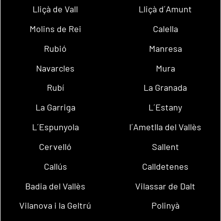
Lliçà de Vall
Lliçà d´Amunt
Molins de Rei
Calella
Rubió
Manresa
Navarcles
Mura
Rubí
La Granada
La Garriga
L´Estany
L´Espunyola
l´Ametlla del Vallès
Cervelló
Sallent
Callús
Calldetenes
Badia del Vallès
Vilassar de Dalt
Vilanova i la Geltrú
Polinyà