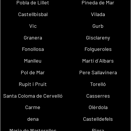
Pobla de Lillet
Pineda de Mar
Castellbisbal
Vilada
Vic
Gurb
Granera
Gisclareny
Fonollosa
Folgueroles
Manlleu
Martí d´Albars
Pol de Mar
Pere Sallavinera
Rupit i Pruit
Torelló
Santa Coloma de Cervelló
Casserres
Carme
Olèrdola
dena
Castelldefels
Maria de Martorelles
Piera