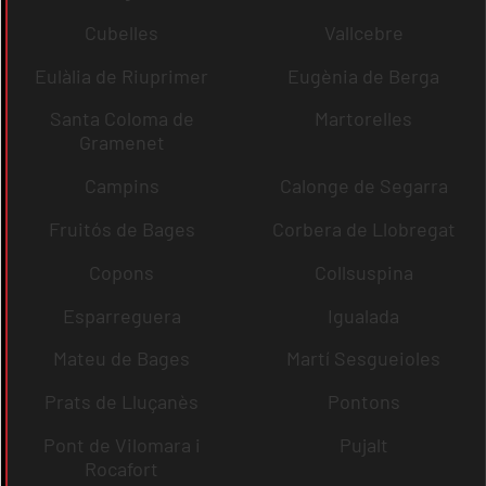
Cubelles
Vallcebre
Eulàlia de Riuprimer
Eugènia de Berga
Santa Coloma de
Martorelles
Gramenet
Campins
Calonge de Segarra
Fruitós de Bages
Corbera de Llobregat
Copons
Collsuspina
Esparreguera
Igualada
Mateu de Bages
Martí Sesgueioles
Prats de Lluçanès
Pontons
Pont de Vilomara i
Pujalt
Rocafort