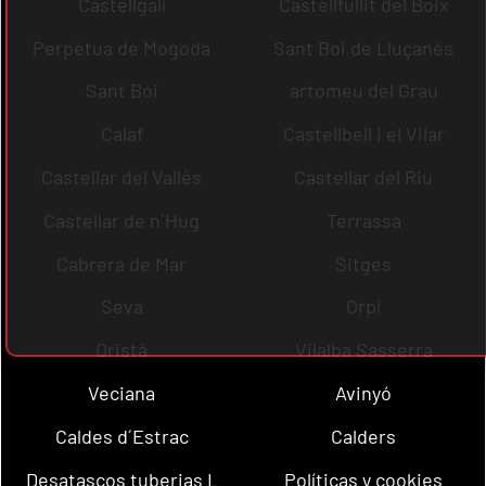
Castellgalí
Castellfullit del Boix
Perpètua de Mogoda
Sant Boi de Lluçanès
Sant Boi
artomeu del Grau
Calaf
Castellbell i el Vilar
Castellar del Vallès
Castellar del Riu
Castellar de n´Hug
Terrassa
Cabrera de Mar
Sitges
Seva
Orpí
Oristà
Vilalba Sasserra
Veciana
Avinyó
Caldes d´Estrac
Calders
Desatascos tuberias L
Políticas y cookies