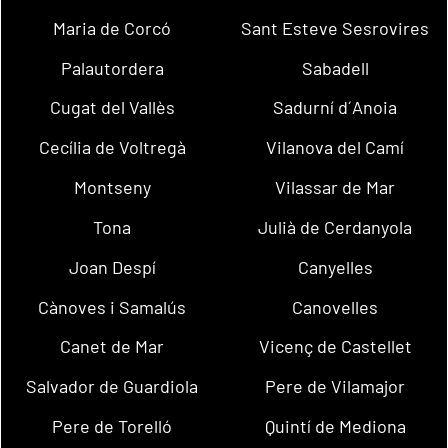
Maria de Corcó
Sant Esteve Sesrovires
Palautordera
Sabadell
Cugat del Vallès
Sadurní d´Anoia
Cecília de Voltregà
Vilanova del Camí
Montseny
Vilassar de Mar
Tona
Julià de Cerdanyola
Joan Despí
Canyelles
Cànoves i Samalús
Canovelles
Canet de Mar
Vicenç de Castellet
Salvador de Guardiola
Pere de Vilamajor
Pere de Torelló
Quintí de Mediona