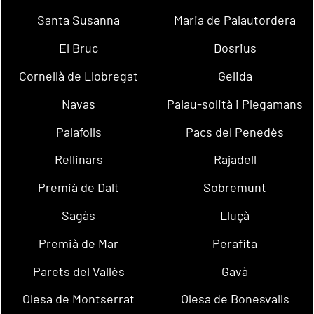
Santa Susanna
Maria de Palautordera
El Bruc
Dosrius
Cornellà de Llobregat
Gelida
Navas
Palau-solità i Plegamans
Palafolls
Pacs del Penedès
Rellinars
Rajadell
Premià de Dalt
Sobremunt
Sagàs
Lluçà
Premià de Mar
Perafita
Parets del Vallès
Gavà
Olesa de Montserrat
Olesa de Bonesvalls