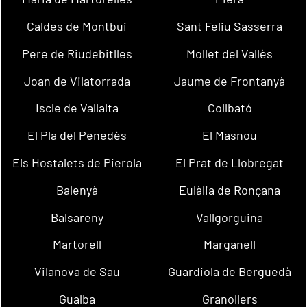
Caldes de Montbui
Sant Feliu Sasserra
Pere de Riudebitlles
Mollet del Vallès
Joan de Vilatorrada
Jaume de Frontanyà
Iscle de Vallalta
Collbató
El Pla del Penedès
El Masnou
Els Hostalets de Pierola
El Prat de Llobregat
Balenyà
Eulàlia de Ronçana
Balsareny
Vallgorguina
Martorell
Marganell
Vilanova de Sau
Guardiola de Berguedà
Gualba
Granollers