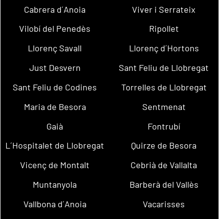
Cabrera d´Anoia
Viver i Serrateix
Vilobí del Penedès
Ripollet
Llorenç Savall
Llorenç d´Hortons
Just Desvern
Sant Feliu de Llobregat
Sant Feliu de Codines
Torrelles de Llobregat
Maria de Besora
Sentmenat
Gaià
Fontrubí
L´Hospitalet de Llobregat
Quirze de Besora
Vicenç de Montalt
Cebrià de Vallalta
Muntanyola
Barberà del Vallès
Vallbona d´Anoia
Vacarisses