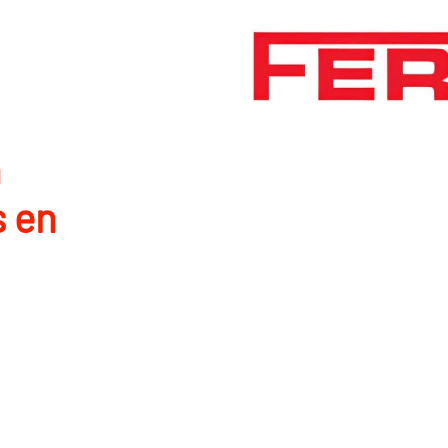
n
s en