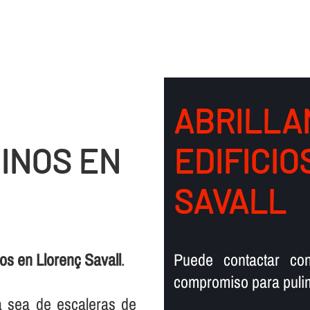
ABRILLA
INOS EN
EDIFICIO
SAVALL
os en Llorenç Savall
.
Puede contactar co
compromiso para pulim
ya sea de escaleras de