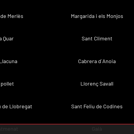
 de Merlès
Margarida i els Monjos
a Quar
Sant Climent
Llacuna
Cabrera d´Anoia
ipollet
Llorenç Savall
u de Llobregat
Sant Feliu de Codines
ntmenat
Gaià