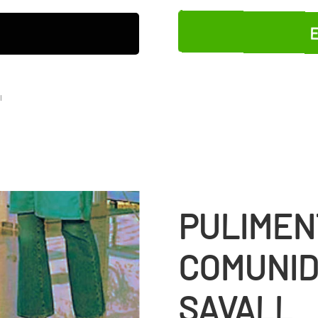
E
l
PULIMEN
COMUNID
SAVALL