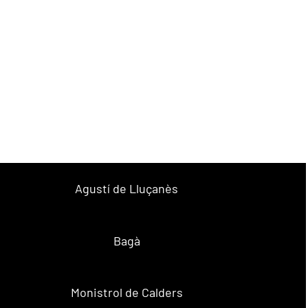
Agustí de Lluçanès
Bagà
Monistrol de Calders