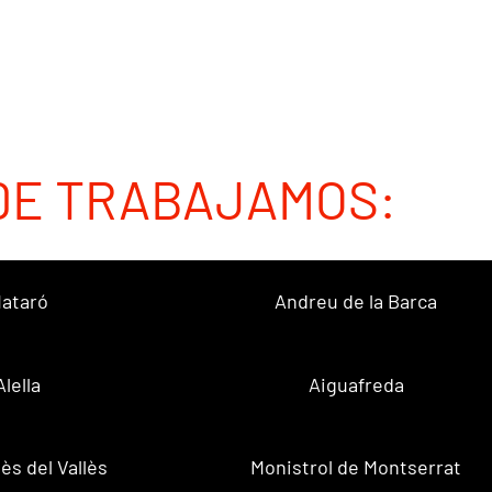
DE TRABAJAMOS:
ataró
Andreu de la Barca
Alella
Aiguafreda
ès del Vallès
Monistrol de Montserrat