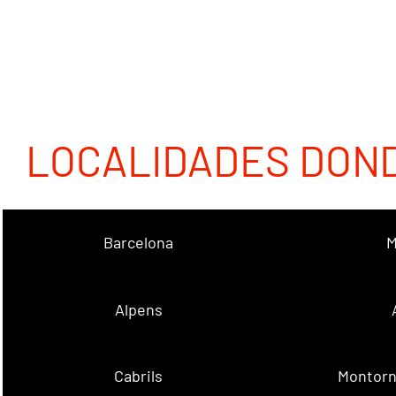
LOCALIDADES DON
Barcelona
M
Alpens
Cabrils
Montorn