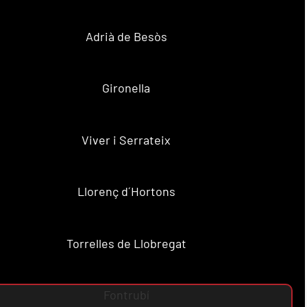
Adrià de Besòs
Gironella
Viver i Serrateix
Llorenç d´Hortons
Torrelles de Llobregat
Fontrubí