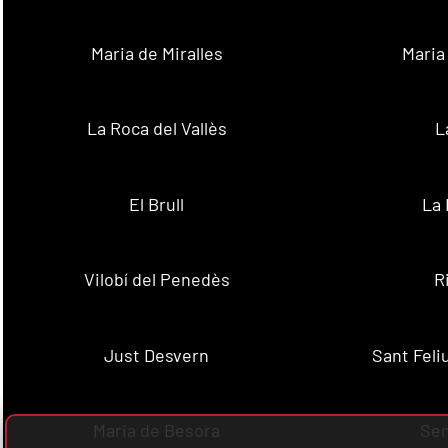
Maria de Miralles
Maria
La Roca del Vallès
L
El Brull
La 
Vilobí del Penedès
R
Just Desvern
Sant Feli
Maria de Besora
Se