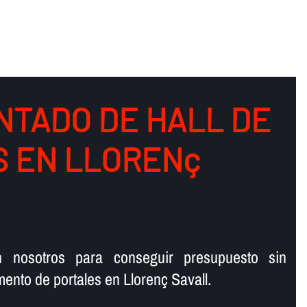
NTADO DE HALL DE
S EN LLORENç
n nosotros para conseguir presupuesto sin
ento de portales en Llorenç Savall.