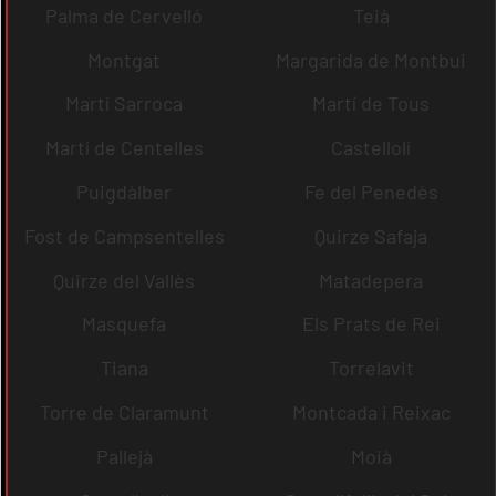
Palma de Cervelló
Teià
Montgat
Margarida de Montbui
Martí Sarroca
Martí de Tous
Martí de Centelles
Castellolí
Puigdàlber
Fe del Penedès
Fost de Campsentelles
Quirze Safaja
Quirze del Vallès
Matadepera
Masquefa
Els Prats de Rei
Tiana
Torrelavit
Torre de Claramunt
Montcada i Reixac
Pallejà
Moià