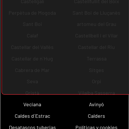
Castellgalí
Castellfullit del Boix
Perpètua de Mogoda
Sant Boi de Lluçanès
Sant Boi
artomeu del Grau
Calaf
Castellbell i el Vilar
Castellar del Vallès
Castellar del Riu
Castellar de n´Hug
Terrassa
Cabrera de Mar
Sitges
Seva
Orpí
Oristà
Vilalba Sasserra
Veciana
Avinyó
Caldes d´Estrac
Calders
Desatascos tuberias
Políticas y cookies