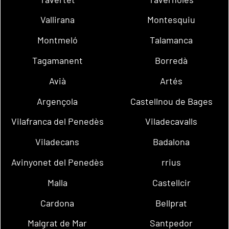
Vallirana
Montesquiu
Montmeló
Talamanca
Tagamanent
Borredà
Avià
Artés
Argençola
Castellnou de Bages
Vilafranca del Penedès
Viladecavalls
Viladecans
Badalona
Avinyonet del Penedès
rrius
Malla
Castellcir
Cardona
Bellprat
Malgrat de Mar
Santpedor