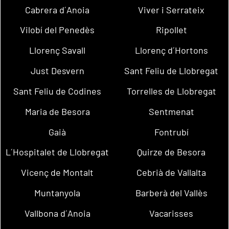
Cabrera d´Anoia
Viver i Serrateix
Vilobí del Penedès
Ripollet
Llorenç Savall
Llorenç d´Hortons
Just Desvern
Sant Feliu de Llobregat
Sant Feliu de Codines
Torrelles de Llobregat
Maria de Besora
Sentmenat
Gaià
Fontrubí
L´Hospitalet de Llobregat
Quirze de Besora
Vicenç de Montalt
Cebrià de Vallalta
Muntanyola
Barberà del Vallès
Vallbona d´Anoia
Vacarisses