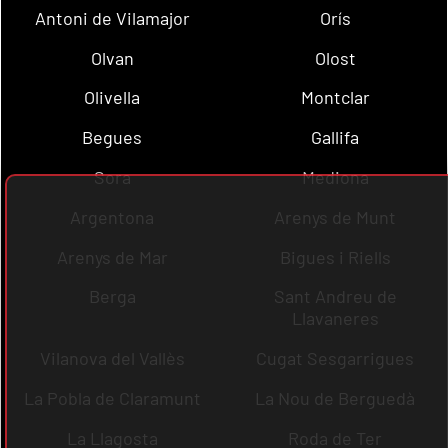
Antoni de Vilamajor
Orís
Olvan
Olost
Olivella
Montclar
Begues
Gallifa
Sora
Mediona
Argentona
Arenys de Munt
Arenys de Mar
Bigues i Riells
Berga
Sant Andreu de
Llavaneres
Vilanova del Vallès
Cugat Sesgarrigues
La Pobla de Claramunt
La Nou de Berguedà
La Llagosta
Roda de Ter