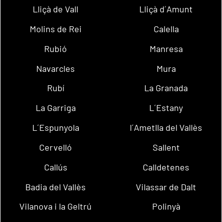
Lliçà de Vall
Lliçà d´Amunt
Molins de Rei
Calella
Rubió
Manresa
Navarcles
Mura
Rubí
La Granada
La Garriga
L´Estany
L´Espunyola
l´Ametlla del Vallès
Cervelló
Sallent
Callús
Calldetenes
Badia del Vallès
Vilassar de Dalt
Vilanova i la Geltrú
Polinyà