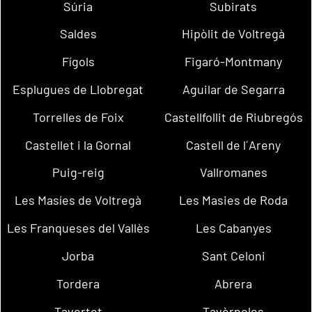
Súria
Subirats
Saldes
Hipòlit de Voltregà
Fígols
Figaró-Montmany
Esplugues de Llobregat
Aguilar de Segarra
Torrelles de Foix
Castellfollit de Riubregós
Castellet i la Gornal
Castell de l´Areny
Puig-reig
Vallromanes
Les Masíes de Voltregà
Les Masies de Roda
Les Franqueses del Vallès
Les Cabanyes
Jorba
Sant Celoni
Tordera
Abrera
Tavertet
Tavèrnoles