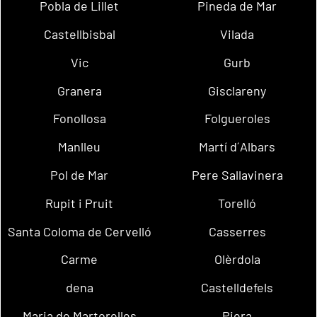
Pobla de Lillet
Pineda de Mar
Castellbisbal
Vilada
Vic
Gurb
Granera
Gisclareny
Fonollosa
Folgueroles
Manlleu
Martí d´Albars
Pol de Mar
Pere Sallavinera
Rupit i Pruit
Torelló
Santa Coloma de Cervelló
Casserres
Carme
Olèrdola
dena
Castelldefels
Maria de Martorelles
Piera