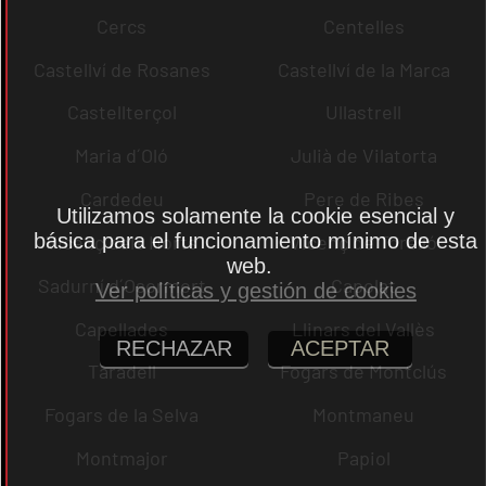
Cercs
Centelles
Castellví de Rosanes
Castellví de la Marca
Castellterçol
Ullastrell
Maria d´Oló
Julià de Vilatorta
Cardedeu
Pere de Ribes
Utilizamos solamente la cookie esencial y
básica para el funcionamiento mínimo de esta
Vicenç dels Horts
Vicenç de Torelló
web.
Sadurní d´Osormort
Capolat
Ver políticas y gestión de cookies
Capellades
Llinars del Vallès
RECHAZAR
ACEPTAR
Taradell
Fogars de Montclús
Fogars de la Selva
Montmaneu
Montmajor
Papiol