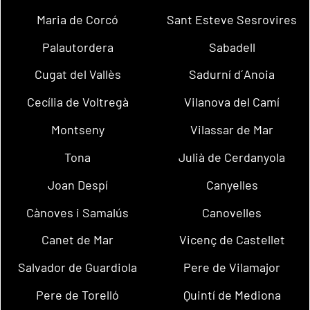
Maria de Corcó
Sant Esteve Sesrovires
Palautordera
Sabadell
Cugat del Vallès
Sadurní d´Anoia
Cecília de Voltregà
Vilanova del Camí
Montseny
Vilassar de Mar
Tona
Julià de Cerdanyola
Joan Despí
Canyelles
Cànoves i Samalús
Canovelles
Canet de Mar
Vicenç de Castellet
Salvador de Guardiola
Pere de Vilamajor
Pere de Torelló
Quintí de Mediona