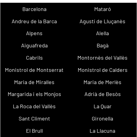
Barcelona
Mataró
Andreu de la Barca
Agustí de Lluçanès
Alpens
Alella
Aiguafreda
Bagà
Cabrils
Montornès del Vallès
Monistrol de Montserrat
Monistrol de Calders
Maria de Miralles
Maria de Merlès
Margarida i els Monjos
Adrià de Besòs
La Roca del Vallès
La Quar
Sant Climent
Gironella
El Brull
La Llacuna