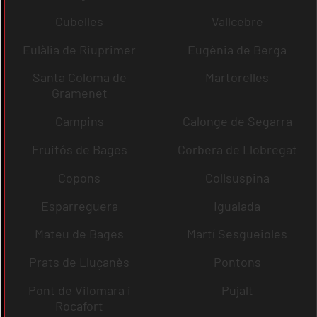
Cubelles
Vallcebre
Eulàlia de Riuprimer
Eugènia de Berga
Santa Coloma de
Martorelles
Gramenet
Campins
Calonge de Segarra
Fruitós de Bages
Corbera de Llobregat
Copons
Collsuspina
Esparreguera
Igualada
Mateu de Bages
Martí Sesgueioles
Prats de Lluçanès
Pontons
Pont de Vilomara i
Pujalt
Rocafort