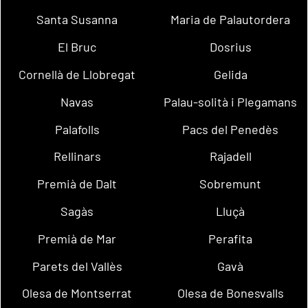
Santa Susanna
Maria de Palautordera
El Bruc
Dosrius
Cornellà de Llobregat
Gelida
Navas
Palau-solità i Plegamans
Palafolls
Pacs del Penedès
Rellinars
Rajadell
Premià de Dalt
Sobremunt
Sagàs
Lluçà
Premià de Mar
Perafita
Parets del Vallès
Gavà
Olesa de Montserrat
Olesa de Bonesvalls