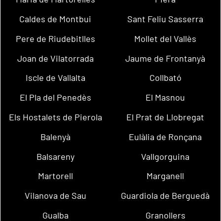
Caldes de Montbui
Sant Feliu Sasserra
Pere de Riudebitlles
Mollet del Vallès
Joan de Vilatorrada
Jaume de Frontanyà
Iscle de Vallalta
Collbató
El Pla del Penedès
El Masnou
Els Hostalets de Pierola
El Prat de Llobregat
Balenyà
Eulàlia de Ronçana
Balsareny
Vallgorguina
Martorell
Marganell
Vilanova de Sau
Guardiola de Berguedà
Gualba
Granollers