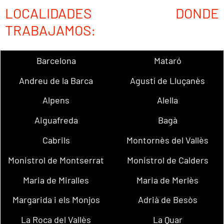
LOCALIDADES DONDE
TRABAJAMOS:
Barcelona
Mataró
Andreu de la Barca
Agustí de Lluçanès
Alpens
Alella
Aiguafreda
Bagà
Cabrils
Montornès del Vallès
Monistrol de Montserrat
Monistrol de Calders
Maria de Miralles
Maria de Merlès
Margarida i els Monjos
Adrià de Besòs
La Roca del Vallès
La Quar