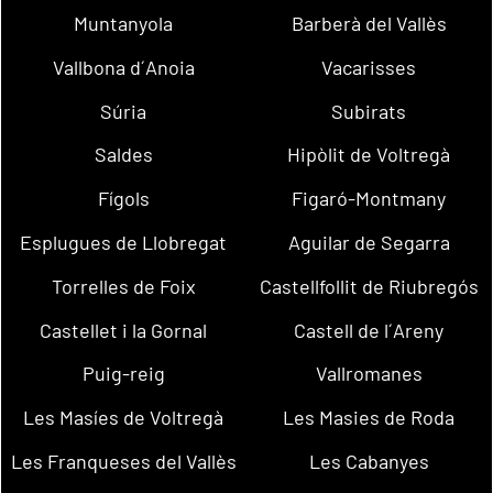
Muntanyola
Barberà del Vallès
Vallbona d´Anoia
Vacarisses
Súria
Subirats
Saldes
Hipòlit de Voltregà
Fígols
Figaró-Montmany
Esplugues de Llobregat
Aguilar de Segarra
Torrelles de Foix
Castellfollit de Riubregós
Castellet i la Gornal
Castell de l´Areny
Puig-reig
Vallromanes
Les Masíes de Voltregà
Les Masies de Roda
Les Franqueses del Vallès
Les Cabanyes