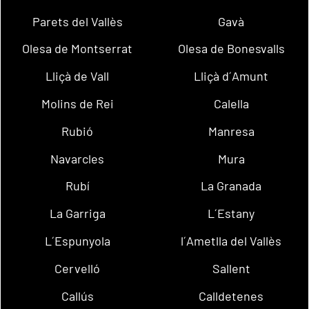
Parets del Vallès
Gavà
Olesa de Montserrat
Olesa de Bonesvalls
Lliçà de Vall
Lliçà d´Amunt
Molins de Rei
Calella
Rubió
Manresa
Navarcles
Mura
Rubí
La Granada
La Garriga
L´Estany
L´Espunyola
l´Ametlla del Vallès
Cervelló
Sallent
Callús
Calldetenes