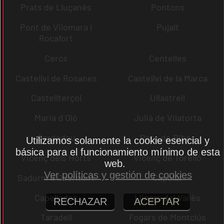
Prats de Lluçanès
Pontons
Pont de Vilomara i
Pujalt
Rocafort
Cercs
Centelles
Castellví de Rosanes
Castellví de la Marca
Castellterçol
Ullastrell
Maria d´Oló
Julià de Vilatorta
Cardedeu
Pere de Ribes
Utilizamos solamente la cookie esencial y
básica para el funcionamiento mínimo de esta
Vicenç dels Horts
Vicenç de Torelló
web.
Ver políticas y gestión de cookies
Sadurní d´Osormort
Capolat
Capellades
Llinars del Vallès
RECHAZAR
ACEPTAR
Taradell
Fogars de Montclús