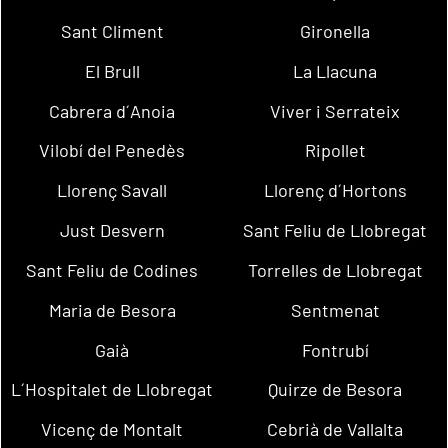
Sant Climent
Gironella
El Brull
La Llacuna
Cabrera d´Anoia
Viver i Serrateix
Vilobí del Penedès
Ripollet
Llorenç Savall
Llorenç d´Hortons
Just Desvern
Sant Feliu de Llobregat
Sant Feliu de Codines
Torrelles de Llobregat
Maria de Besora
Sentmenat
Gaià
Fontrubí
L´Hospitalet de Llobregat
Quirze de Besora
Vicenç de Montalt
Cebrià de Vallalta