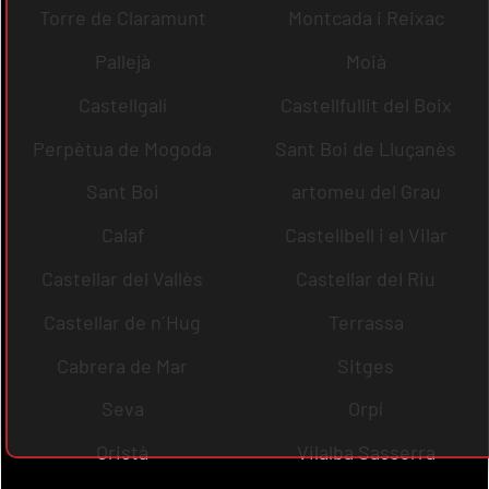
Torre de Claramunt
Montcada i Reixac
Pallejà
Moià
Castellgalí
Castellfullit del Boix
Perpètua de Mogoda
Sant Boi de Lluçanès
Sant Boi
artomeu del Grau
Calaf
Castellbell i el Vilar
Castellar del Vallès
Castellar del Riu
Castellar de n´Hug
Terrassa
Cabrera de Mar
Sitges
Seva
Orpí
Oristà
Vilalba Sasserra