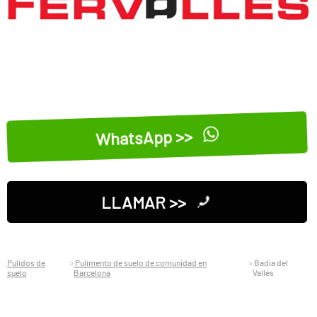
WhatsApp >>
LLAMAR >>
Pulidos de
Pulimento de suelo de comunidad en
Badia del
suelo
Barcelona
Vallès