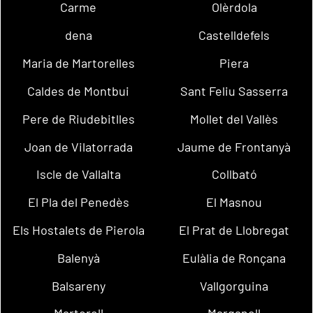
Carme
Olèrdola
dena
Castelldefels
Maria de Martorelles
Piera
Caldes de Montbui
Sant Feliu Sasserra
Pere de Riudebitlles
Mollet del Vallès
Joan de Vilatorrada
Jaume de Frontanyà
Iscle de Vallalta
Collbató
El Pla del Penedès
El Masnou
Els Hostalets de Pierola
El Prat de Llobregat
Balenyà
Eulàlia de Ronçana
Balsareny
Vallgorguina