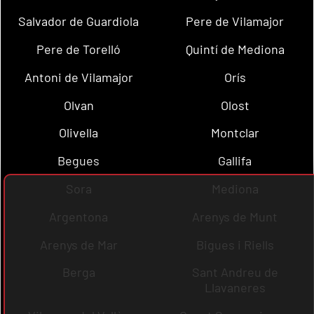
Salvador de Guardiola
Pere de Vilamajor
Pere de Torelló
Quintí de Mediona
Antoni de Vilamajor
Orís
Olvan
Olost
Olivella
Montclar
Begues
Gallifa
Sora
Mediona
Argentona
Arenys de Munt
Arenys de Mar
Bigues i Riells
Berga
Sant Andreu de
Llavaneres