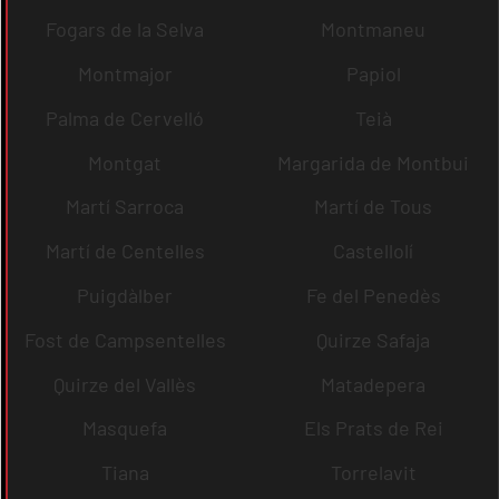
Fogars de la Selva
Montmaneu
Montmajor
Papiol
Palma de Cervelló
Teià
Montgat
Margarida de Montbui
Martí Sarroca
Martí de Tous
Martí de Centelles
Castellolí
Puigdàlber
Fe del Penedès
Fost de Campsentelles
Quirze Safaja
Quirze del Vallès
Matadepera
Masquefa
Els Prats de Rei
Tiana
Torrelavit