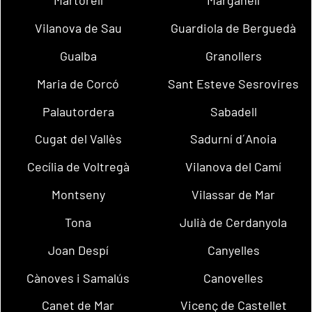
Martorell
Marganell
Vilanova de Sau
Guardiola de Berguedà
Gualba
Granollers
Maria de Corcó
Sant Esteve Sesrovires
Palautordera
Sabadell
Cugat del Vallès
Sadurní d´Anoia
Cecília de Voltregà
Vilanova del Camí
Montseny
Vilassar de Mar
Tona
Julià de Cerdanyola
Joan Despí
Canyelles
Cànoves i Samalús
Canovelles
Canet de Mar
Vicenç de Castellet