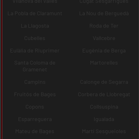
Vilanova del Vallès
Cugat Sesgarrigues
La Pobla de Claramunt
La Nou de Berguedà
La Llagosta
Roda de Ter
Cubelles
Vallcebre
Eulàlia de Riuprimer
Eugènia de Berga
Santa Coloma de
Martorelles
Gramenet
Campins
Calonge de Segarra
Fruitós de Bages
Corbera de Llobregat
Copons
Collsuspina
Esparreguera
Igualada
Mateu de Bages
Martí Sesgueioles