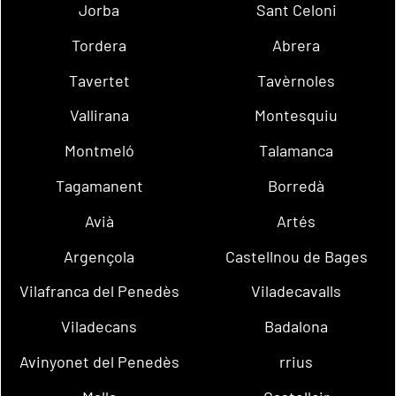
Jorba
Sant Celoni
Tordera
Abrera
Tavertet
Tavèrnoles
Vallirana
Montesquiu
Montmeló
Talamanca
Tagamanent
Borredà
Avià
Artés
Argençola
Castellnou de Bages
Vilafranca del Penedès
Viladecavalls
Viladecans
Badalona
Avinyonet del Penedès
rrius