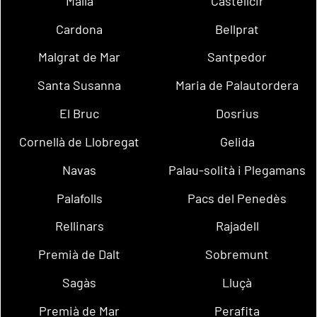
Malla
Castellcir
Cardona
Bellprat
Malgrat de Mar
Santpedor
Santa Susanna
Maria de Palautordera
El Bruc
Dosrius
Cornellà de Llobregat
Gelida
Navas
Palau-solità i Plegamans
Palafolls
Pacs del Penedès
Rellinars
Rajadell
Premià de Dalt
Sobremunt
Sagàs
Lluçà
Premià de Mar
Perafita