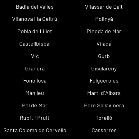
Badia del Vallès
Vilassar de Dalt
Vilanova i la Geltrú
Polinyà
Pobla de Lillet
Pineda de Mar
Castellbisbal
Vilada
Vic
Gurb
Granera
Gisclareny
Fonollosa
Folgueroles
Manlleu
Martí d´Albars
Pol de Mar
Pere Sallavinera
Rupit i Pruit
Torelló
Santa Coloma de Cervelló
Casserres