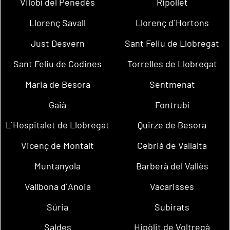
Vilobí del Penedès
Ripollet
Llorenç Savall
Llorenç d´Hortons
Just Desvern
Sant Feliu de Llobregat
Sant Feliu de Codines
Torrelles de Llobregat
Maria de Besora
Sentmenat
Gaià
Fontrubí
L´Hospitalet de Llobregat
Quirze de Besora
Vicenç de Montalt
Cebrià de Vallalta
Muntanyola
Barberà del Vallès
Vallbona d´Anoia
Vacarisses
Súria
Subirats
Saldes
Hipòlit de Voltregà