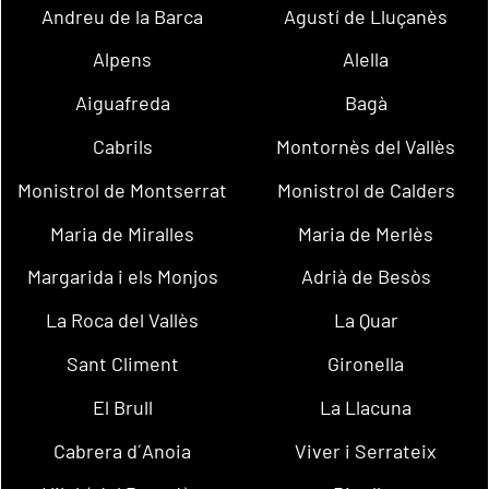
Andreu de la Barca
Agustí de Lluçanès
Alpens
Alella
Aiguafreda
Bagà
Cabrils
Montornès del Vallès
Monistrol de Montserrat
Monistrol de Calders
Maria de Miralles
Maria de Merlès
Margarida i els Monjos
Adrià de Besòs
La Roca del Vallès
La Quar
Sant Climent
Gironella
El Brull
La Llacuna
Cabrera d´Anoia
Viver i Serrateix