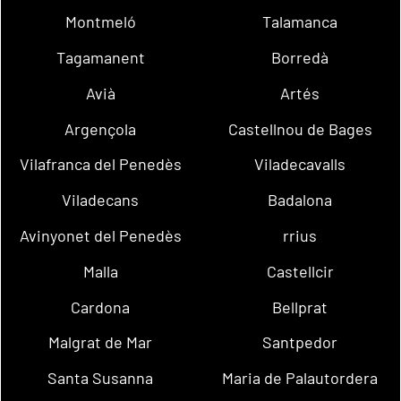
Montmeló
Talamanca
Tagamanent
Borredà
Avià
Artés
Argençola
Castellnou de Bages
Vilafranca del Penedès
Viladecavalls
Viladecans
Badalona
Avinyonet del Penedès
rrius
Malla
Castellcir
Cardona
Bellprat
Malgrat de Mar
Santpedor
Santa Susanna
Maria de Palautordera