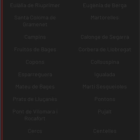
Eulàlia de Riuprimer
Eugènia de Berga
Santa Coloma de
Martorelles
Gramenet
Campins
Calonge de Segarra
Fruitós de Bages
Corbera de Llobregat
Copons
Collsuspina
Esparreguera
Igualada
Mateu de Bages
Martí Sesgueioles
Prats de Lluçanès
Pontons
Pont de Vilomara i
Pujalt
Rocafort
Cercs
Centelles