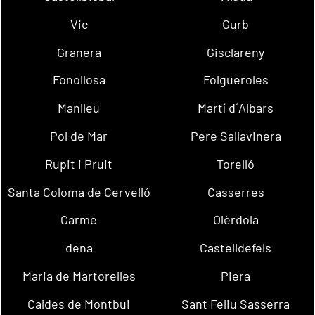
Vic
Gurb
Granera
Gisclareny
Fonollosa
Folgueroles
Manlleu
Martí d´Albars
Pol de Mar
Pere Sallavinera
Rupit i Pruit
Torelló
Santa Coloma de Cervelló
Casserres
Carme
Olèrdola
dena
Castelldefels
Maria de Martorelles
Piera
Caldes de Montbui
Sant Feliu Sasserra