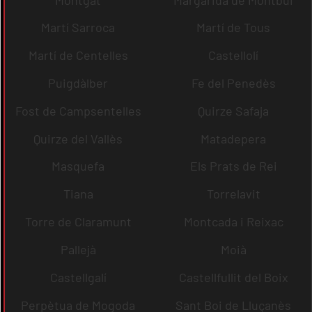
Martí Sarroca
Martí de Tous
Martí de Centelles
Castellolí
Puigdàlber
Fe del Penedès
Fost de Campsentelles
Quirze Safaja
Quirze del Vallès
Matadepera
Masquefa
Els Prats de Rei
Tiana
Torrelavit
Torre de Claramunt
Montcada i Reixac
Pallejà
Moià
Castellgalí
Castellfullit del Boix
Perpètua de Mogoda
Sant Boi de Lluçanès