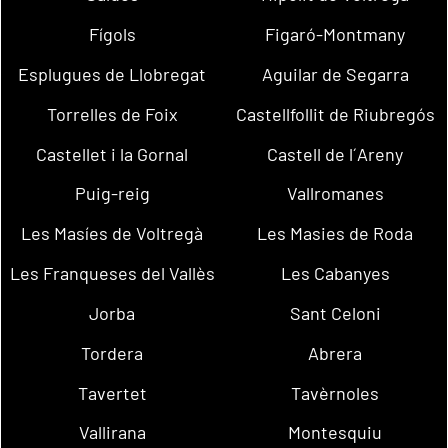
Fígols
Figaró-Montmany
Esplugues de Llobregat
Aguilar de Segarra
Torrelles de Foix
Castellfollit de Riubregós
Castellet i la Gornal
Castell de l´Areny
Puig-reig
Vallromanes
Les Masíes de Voltregà
Les Masies de Roda
Les Franqueses del Vallès
Les Cabanyes
Jorba
Sant Celoni
Tordera
Abrera
Tavertet
Tavèrnoles
Vallirana
Montesquiu