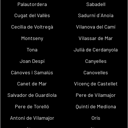
Palautordera
Sabadell
Cugat del Vallès
Sadurní d´Anoia
Cecília de Voltregà
Vilanova del Camí
Montseny
Vilassar de Mar
Tona
Julià de Cerdanyola
Joan Despí
Canyelles
Cànoves i Samalús
Canovelles
Canet de Mar
Vicenç de Castellet
Salvador de Guardiola
Pere de Vilamajor
Pere de Torelló
Quintí de Mediona
Antoni de Vilamajor
Orís