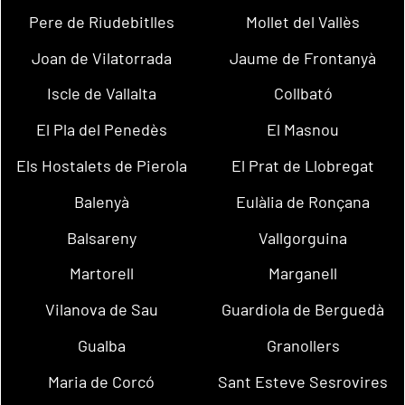
Pere de Riudebitlles
Mollet del Vallès
Joan de Vilatorrada
Jaume de Frontanyà
Iscle de Vallalta
Collbató
El Pla del Penedès
El Masnou
Els Hostalets de Pierola
El Prat de Llobregat
Balenyà
Eulàlia de Ronçana
Balsareny
Vallgorguina
Martorell
Marganell
Vilanova de Sau
Guardiola de Berguedà
Gualba
Granollers
Maria de Corcó
Sant Esteve Sesrovires