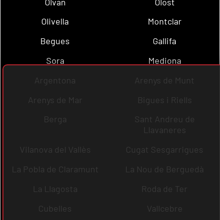
Olvan
Olost
Olivella
Montclar
Begues
Gallifa
Sora
Mediona
Argentona
Arenys de Munt
Arenys de Mar
Bigues i Riells
Berga
Sant Andreu de
Llavaneres
Vilanova del Vallès
Cugat Sesgarrigues
La Pobla de Claramunt
La Nou de Berguedà
La Llagosta
Roda de Ter
Cubelles
Vallcebre