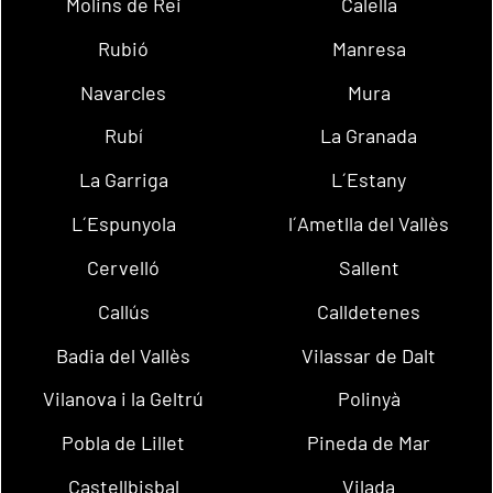
Molins de Rei
Calella
Rubió
Manresa
Navarcles
Mura
Rubí
La Granada
La Garriga
L´Estany
L´Espunyola
l´Ametlla del Vallès
Cervelló
Sallent
Callús
Calldetenes
Badia del Vallès
Vilassar de Dalt
Vilanova i la Geltrú
Polinyà
Pobla de Lillet
Pineda de Mar
Castellbisbal
Vilada