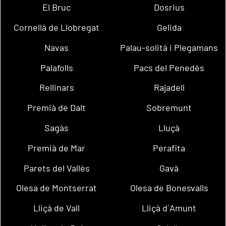
El Bruc
Dosrius
Cornellà de Llobregat
Gelida
Navas
Palau-solità i Plegamans
Palafolls
Pacs del Penedès
Rellinars
Rajadell
Premià de Dalt
Sobremunt
Sagàs
Lluçà
Premià de Mar
Perafita
Parets del Vallès
Gavà
Olesa de Montserrat
Olesa de Bonesvalls
Lliçà de Vall
Lliçà d´Amunt