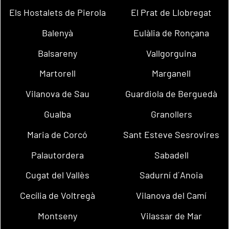
Els Hostalets de Pierola
El Prat de Llobregat
Balenyà
Eulàlia de Ronçana
Balsareny
Vallgorguina
Martorell
Marganell
Vilanova de Sau
Guardiola de Berguedà
Gualba
Granollers
Maria de Corcó
Sant Esteve Sesrovires
Palautordera
Sabadell
Cugat del Vallès
Sadurní d´Anoia
Cecília de Voltregà
Vilanova del Camí
Montseny
Vilassar de Mar