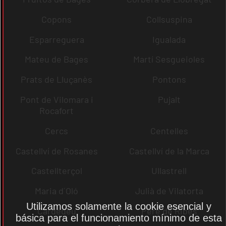
Copons
Collsuspina
Esparreguera
Igualada
Mateu de Bages
Martí Sesgueioles
Prats de Lluçanès
Pontons
Pont de Vilomara i
Pujalt
Rocafort
Cercs
Centelles
Castellví de Rosanes
Castellví de la Marca
Castellterçol
Ullastrell
Maria d´Oló
Julià de Vilatorta
Utilizamos solamente la cookie esencial y
Cardedeu
Pere de Ribes
básica para el funcionamiento mínimo de esta