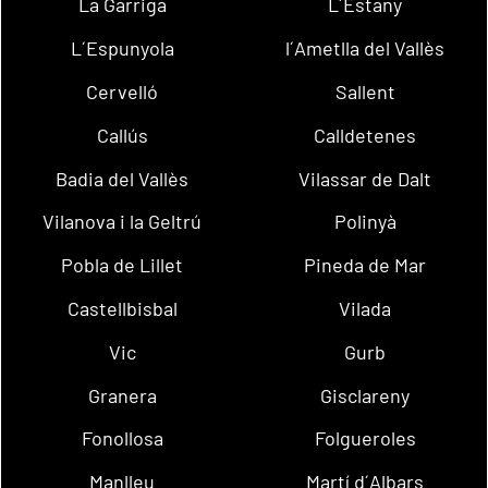
La Garriga
L´Estany
L´Espunyola
l´Ametlla del Vallès
Cervelló
Sallent
Callús
Calldetenes
Badia del Vallès
Vilassar de Dalt
Vilanova i la Geltrú
Polinyà
Pobla de Lillet
Pineda de Mar
Castellbisbal
Vilada
Vic
Gurb
Granera
Gisclareny
Fonollosa
Folgueroles
Manlleu
Martí d´Albars