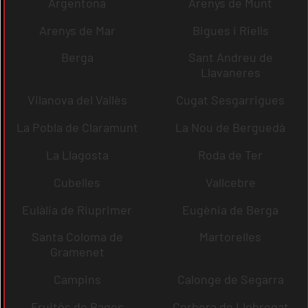
Argentona
Arenys de Munt
Arenys de Mar
Bigues i Riells
Berga
Sant Andreu de
Llavaneres
Vilanova del Vallès
Cugat Sesgarrigues
La Pobla de Claramunt
La Nou de Berguedà
La Llagosta
Roda de Ter
Cubelles
Vallcebre
Eulàlia de Riuprimer
Eugènia de Berga
Santa Coloma de
Martorelles
Gramenet
Campins
Calonge de Segarra
Fruitós de Bages
Corbera de Llobregat