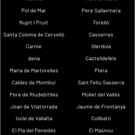
Pol de Mar
Pere Sallavinera
Rupit i Pruit
Torelló
Santa Coloma de Cervelló
Casserres
Carme
Olèrdola
dena
Castelldefels
Maria de Martorelles
Piera
Caldes de Montbui
Sant Feliu Sasserra
Pere de Riudebitlles
Mollet del Vallès
Joan de Vilatorrada
Jaume de Frontanyà
Iscle de Vallalta
Collbató
El Pla del Penedès
El Masnou