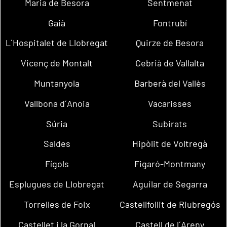
Maria de Besora
Sentmenat
Gaià
Fontrubí
L´Hospitalet de Llobregat
Quirze de Besora
Vicenç de Montalt
Cebrià de Vallalta
Muntanyola
Barberà del Vallès
Vallbona d´Anoia
Vacarisses
Súria
Subirats
Saldes
Hipòlit de Voltregà
Fígols
Figaró-Montmany
Esplugues de Llobregat
Aguilar de Segarra
Torrelles de Foix
Castellfollit de Riubregós
Castellet i la Gornal
Castell de l´Areny