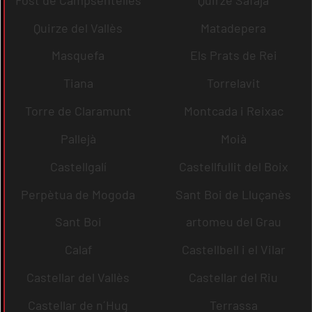
Quirze del Vallès
Matadepera
Masquefa
Els Prats de Rei
Tiana
Torrelavit
Torre de Claramunt
Montcada i Reixac
Pallejà
Moià
Castellgalí
Castellfullit del Boix
Perpètua de Mogoda
Sant Boi de Lluçanès
Sant Boi
artomeu del Grau
Calaf
Castellbell i el Vilar
Castellar del Vallès
Castellar del Riu
Castellar de n´Hug
Terrassa