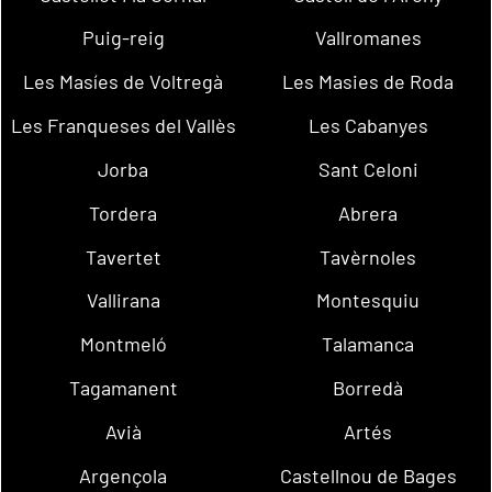
Puig-reig
Vallromanes
Les Masíes de Voltregà
Les Masies de Roda
Les Franqueses del Vallès
Les Cabanyes
Jorba
Sant Celoni
Tordera
Abrera
Tavertet
Tavèrnoles
Vallirana
Montesquiu
Montmeló
Talamanca
Tagamanent
Borredà
Avià
Artés
Argençola
Castellnou de Bages