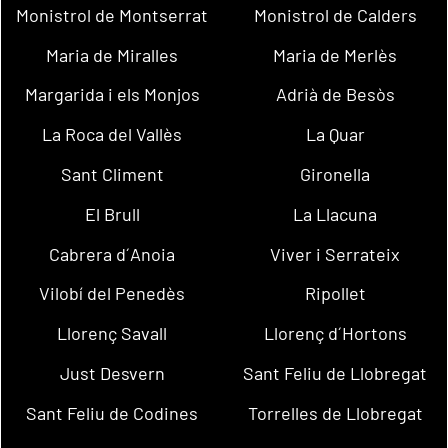
Monistrol de Montserrat
Monistrol de Calders
Maria de Miralles
Maria de Merlès
Margarida i els Monjos
Adrià de Besòs
La Roca del Vallès
La Quar
Sant Climent
Gironella
El Brull
La Llacuna
Cabrera d´Anoia
Viver i Serrateix
Vilobí del Penedès
Ripollet
Llorenç Savall
Llorenç d´Hortons
Just Desvern
Sant Feliu de Llobregat
Sant Feliu de Codines
Torrelles de Llobregat