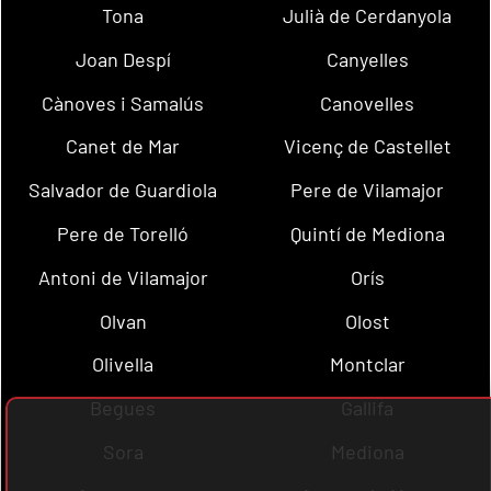
Tona
Julià de Cerdanyola
Joan Despí
Canyelles
Cànoves i Samalús
Canovelles
Canet de Mar
Vicenç de Castellet
Salvador de Guardiola
Pere de Vilamajor
Pere de Torelló
Quintí de Mediona
Antoni de Vilamajor
Orís
Olvan
Olost
Olivella
Montclar
Begues
Gallifa
Sora
Mediona