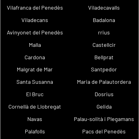
Vilafranca del Penedès
Viladecavalls
Viladecans
Badalona
Avinyonet del Penedès
rrius
Malla
Castellcir
Cardona
Bellprat
Malgrat de Mar
Santpedor
Santa Susanna
Maria de Palautordera
El Bruc
Dosrius
Cornellà de Llobregat
Gelida
Navas
Palau-solità i Plegamans
Palafolls
Pacs del Penedès