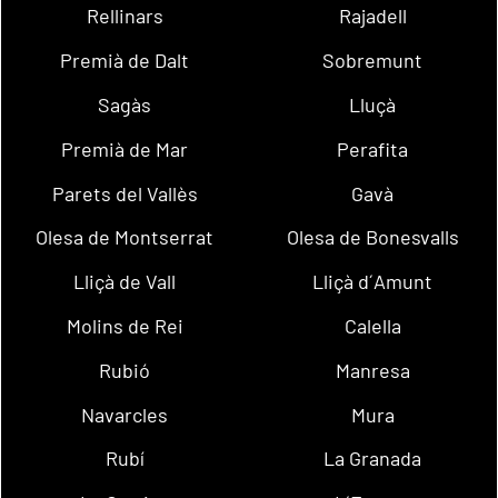
Rellinars
Rajadell
Premià de Dalt
Sobremunt
Sagàs
Lluçà
Premià de Mar
Perafita
Parets del Vallès
Gavà
Olesa de Montserrat
Olesa de Bonesvalls
Lliçà de Vall
Lliçà d´Amunt
Molins de Rei
Calella
Rubió
Manresa
Navarcles
Mura
Rubí
La Granada