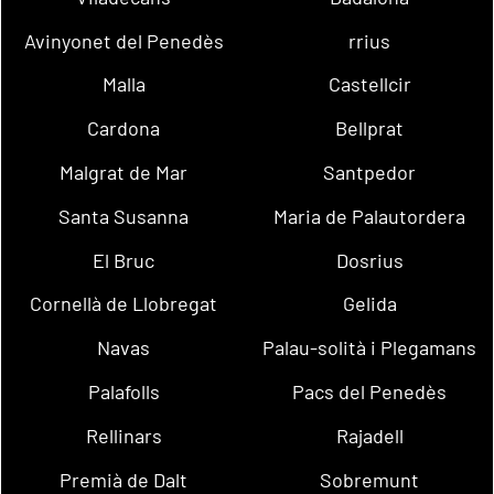
Avinyonet del Penedès
rrius
Malla
Castellcir
Cardona
Bellprat
Malgrat de Mar
Santpedor
Santa Susanna
Maria de Palautordera
El Bruc
Dosrius
Cornellà de Llobregat
Gelida
Navas
Palau-solità i Plegamans
Palafolls
Pacs del Penedès
Rellinars
Rajadell
Premià de Dalt
Sobremunt