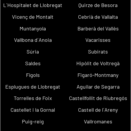
L´Hospitalet de Llobregat
Quirze de Besora
Vicenç de Montalt
Cebrià de Vallalta
Muntanyola
Barberà del Vallès
Vallbona d´Anoia
Vacarisses
Súria
Subirats
Saldes
Hipòlit de Voltregà
Fígols
Figaró-Montmany
Esplugues de Llobregat
Aguilar de Segarra
Torrelles de Foix
Castellfollit de Riubregós
Castellet i la Gornal
Castell de l´Areny
Puig-reig
Vallromanes