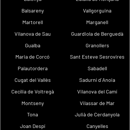
Balsareny
Vallgorguina
Martorell
Marganell
Vilanova de Sau
Guardiola de Berguedà
Gualba
Granollers
Maria de Corcó
Sant Esteve Sesrovires
Palautordera
Sabadell
Cugat del Vallès
Sadurní d´Anoia
Cecília de Voltregà
Vilanova del Camí
Montseny
Vilassar de Mar
Tona
Julià de Cerdanyola
Joan Despí
Canyelles