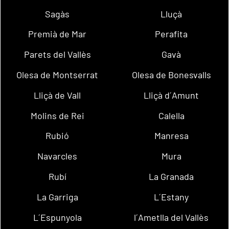
Sagàs
Lluçà
Premià de Mar
Perafita
Parets del Vallès
Gavà
Olesa de Montserrat
Olesa de Bonesvalls
Lliçà de Vall
Lliçà d´Amunt
Molins de Rei
Calella
Rubió
Manresa
Navarcles
Mura
Rubí
La Granada
La Garriga
L´Estany
L´Espunyola
l´Ametlla del Vallès