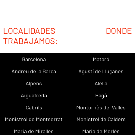
LOCALIDADES DONDE
TRABAJAMOS:
Barcelona
Mataró
Andreu de la Barca
Agustí de Lluçanès
Alpens
Alella
Aiguafreda
Bagà
Cabrils
Montornès del Vallès
Monistrol de Montserrat
Monistrol de Calders
Maria de Miralles
Maria de Merlès