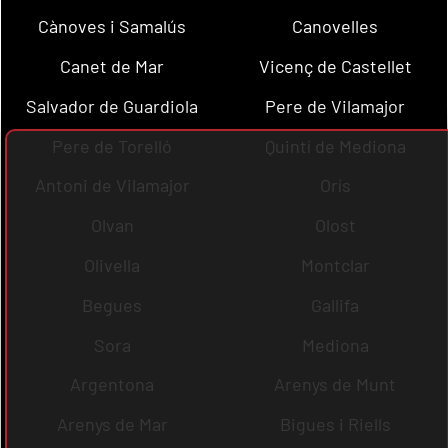
Cànoves i Samalús
Canovelles
Canet de Mar
Vicenç de Castellet
Salvador de Guardiola
Pere de Vilamajor
Pere de Torelló
Quintí de Mediona
Antoni de Vilamajor
Orís
Olvan
Olost
Olivella
Montclar
Begues
Gallifa
Sora
Mediona
Argentona
Arenys de Munt
Arenys de Mar
Bigues i Riells