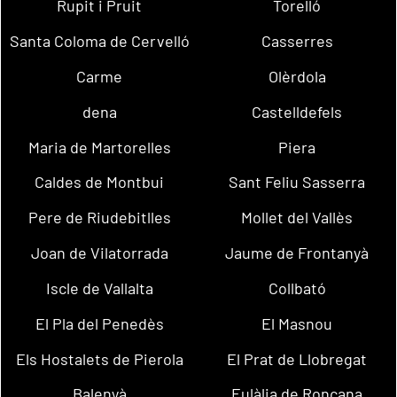
Rupit i Pruit
Torelló
Santa Coloma de Cervelló
Casserres
Carme
Olèrdola
dena
Castelldefels
Maria de Martorelles
Piera
Caldes de Montbui
Sant Feliu Sasserra
Pere de Riudebitlles
Mollet del Vallès
Joan de Vilatorrada
Jaume de Frontanyà
Iscle de Vallalta
Collbató
El Pla del Penedès
El Masnou
Els Hostalets de Pierola
El Prat de Llobregat
Balenyà
Eulàlia de Ronçana