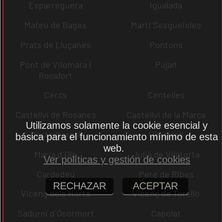
Esparreguera
Igualada
Mateu de Bages
Martí Sesgueioles
Prats de Lluçanès
Pontons
Pont de Vilomara i
Pujalt
Rocafort
Cercs
Centelles
Castellví de Rosanes
Castellví de la Marca
Utilizamos solamente la cookie esencial y
Castellterçol
Ullastrell
básica para el funcionamiento mínimo de esta
web.
Maria d´Oló
Julià de Vilatorta
Ver políticas y gestión de cookies
Cardedeu
Pere de Ribes
RECHAZAR
ACEPTAR
Vicenç dels Horts
Vicenç de Torelló
Sadurní d´Osormort
Capolat