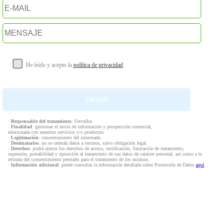
He leído y acepto la
política de privacidad
.
·
Responsable del tratamiento
: Fervalles
·
Finalidad
: gestionar el envío de información y prospección comercial,
relacionada con nuestros servicios y/o productos.
·
Legitimación
: consentimiento del interesado.
·
Destinatarios
: no se cederán datos a terceros, salvo obligación legal.
·
Derechos
: podrá ejercer los derechos de acceso, rectificación, limitación de tratamiento,
supresión, portabilidad y oposición al tratamiento de sus datos de carácter personal, así como a la
retirada del consentimiento prestado para el tratamiento de los mismos.
·
Información adicional
: puede consultar la información detallada sobre Protección de Datos
aquí
.