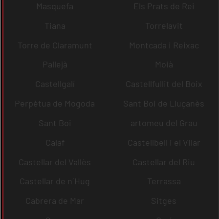
Masquefa
Els Prats de Rei
Tiana
Torrelavit
Torre de Claramunt
Montcada i Reixac
Pallejà
Moià
Castellgalí
Castellfullit del Boix
Perpètua de Mogoda
Sant Boi de Lluçanès
Sant Boi
artomeu del Grau
Calaf
Castellbell i el Vilar
Castellar del Vallès
Castellar del Riu
Castellar de n´Hug
Terrassa
Cabrera de Mar
Sitges