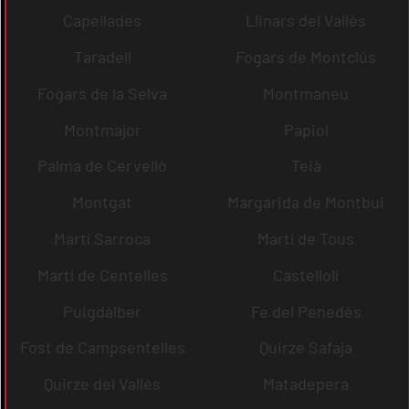
Capellades
Llinars del Vallès
Taradell
Fogars de Montclús
Fogars de la Selva
Montmaneu
Montmajor
Papiol
Palma de Cervelló
Teià
Montgat
Margarida de Montbui
Martí Sarroca
Martí de Tous
Martí de Centelles
Castellolí
Puigdàlber
Fe del Penedès
Fost de Campsentelles
Quirze Safaja
Quirze del Vallès
Matadepera