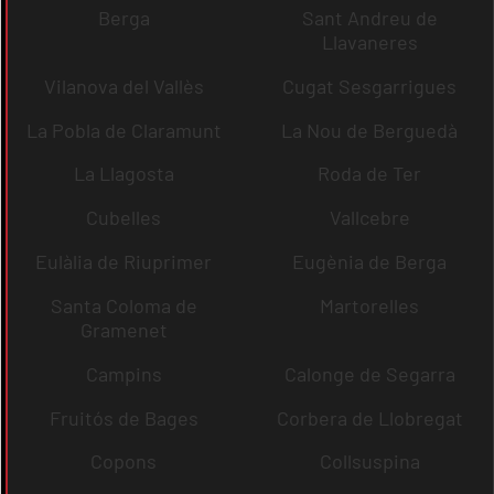
Berga
Sant Andreu de
Llavaneres
Vilanova del Vallès
Cugat Sesgarrigues
La Pobla de Claramunt
La Nou de Berguedà
La Llagosta
Roda de Ter
Cubelles
Vallcebre
Eulàlia de Riuprimer
Eugènia de Berga
Santa Coloma de
Martorelles
Gramenet
Campins
Calonge de Segarra
Fruitós de Bages
Corbera de Llobregat
Copons
Collsuspina