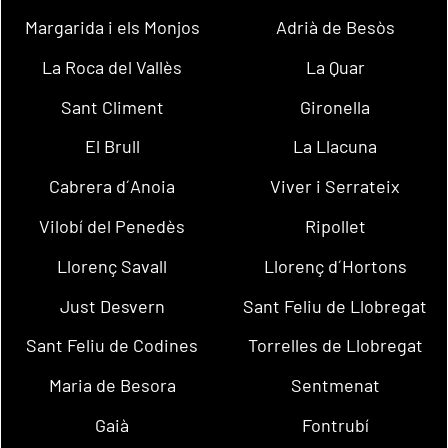
Margarida i els Monjos
Adrià de Besòs
La Roca del Vallès
La Quar
Sant Climent
Gironella
El Brull
La Llacuna
Cabrera d´Anoia
Viver i Serrateix
Vilobí del Penedès
Ripollet
Llorenç Savall
Llorenç d´Hortons
Just Desvern
Sant Feliu de Llobregat
Sant Feliu de Codines
Torrelles de Llobregat
Maria de Besora
Sentmenat
Gaià
Fontrubí