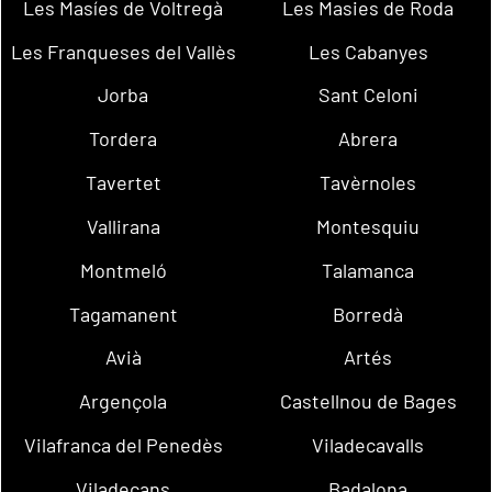
Les Masíes de Voltregà
Les Masies de Roda
Les Franqueses del Vallès
Les Cabanyes
Jorba
Sant Celoni
Tordera
Abrera
Tavertet
Tavèrnoles
Vallirana
Montesquiu
Montmeló
Talamanca
Tagamanent
Borredà
Avià
Artés
Argençola
Castellnou de Bages
Vilafranca del Penedès
Viladecavalls
Viladecans
Badalona