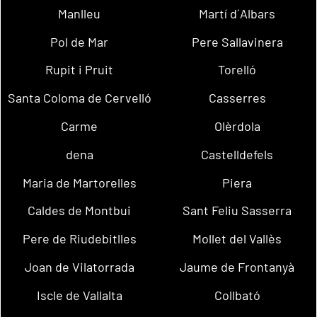
Manlleu
Martí d´Albars
Pol de Mar
Pere Sallavinera
Rupit i Pruit
Torelló
Santa Coloma de Cervelló
Casserres
Carme
Olèrdola
dena
Castelldefels
Maria de Martorelles
Piera
Caldes de Montbui
Sant Feliu Sasserra
Pere de Riudebitlles
Mollet del Vallès
Joan de Vilatorrada
Jaume de Frontanyà
Iscle de Vallalta
Collbató