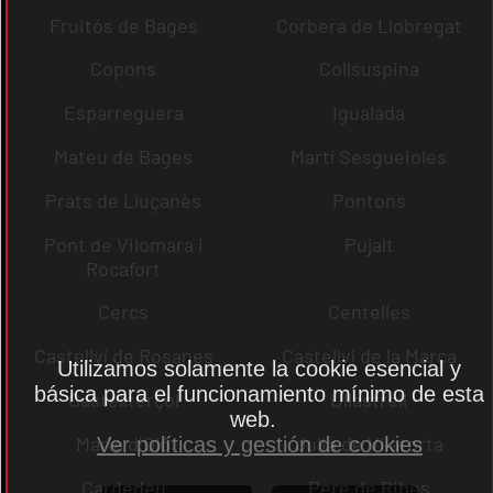
Fruitós de Bages
Corbera de Llobregat
Copons
Collsuspina
Esparreguera
Igualada
Mateu de Bages
Martí Sesgueioles
Prats de Lluçanès
Pontons
Pont de Vilomara i
Pujalt
Rocafort
Cercs
Centelles
Castellví de Rosanes
Castellví de la Marca
Utilizamos solamente la cookie esencial y
básica para el funcionamiento mínimo de esta
Castellterçol
Ullastrell
web.
Maria d´Oló
Julià de Vilatorta
Ver políticas y gestión de cookies
Cardedeu
Pere de Ribes