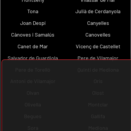
Tona
Julià de Cerdanyola
Joan Despí
Canyelles
Cànoves i Samalús
Canovelles
Canet de Mar
Vicenç de Castellet
Salvador de Guardiola
Pere de Vilamajor
Pere de Torelló
Quintí de Mediona
Antoni de Vilamajor
Orís
Olvan
Olost
Olivella
Montclar
Begues
Gallifa
Sora
Mediona