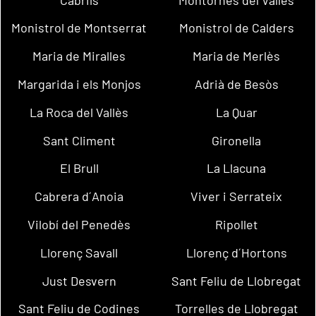
Monistrol de Montserrat
Monistrol de Calders
Maria de Miralles
Maria de Merlès
Margarida i els Monjos
Adrià de Besòs
La Roca del Vallès
La Quar
Sant Climent
Gironella
El Brull
La Llacuna
Cabrera d´Anoia
Viver i Serrateix
Vilobí del Penedès
Ripollet
Llorenç Savall
Llorenç d´Hortons
Just Desvern
Sant Feliu de Llobregat
Sant Feliu de Codines
Torrelles de Llobregat