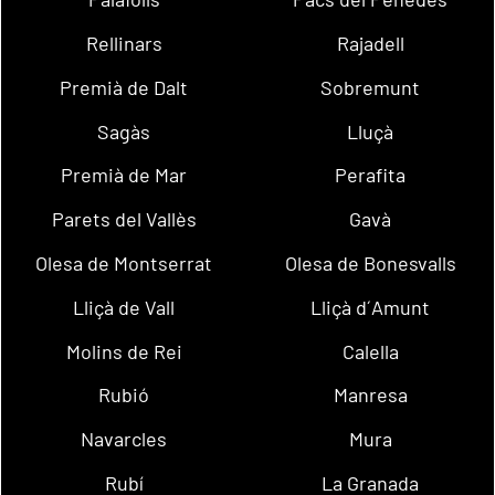
Rellinars
Rajadell
Premià de Dalt
Sobremunt
Sagàs
Lluçà
Premià de Mar
Perafita
Parets del Vallès
Gavà
Olesa de Montserrat
Olesa de Bonesvalls
Lliçà de Vall
Lliçà d´Amunt
Molins de Rei
Calella
Rubió
Manresa
Navarcles
Mura
Rubí
La Granada