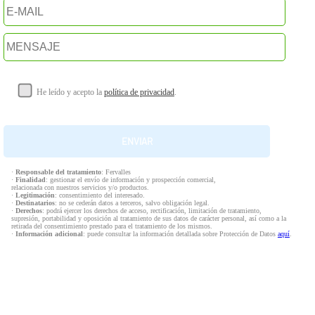
He leído y acepto la
política de privacidad
.
·
Responsable del tratamiento
: Fervalles
·
Finalidad
: gestionar el envío de información y prospección comercial,
relacionada con nuestros servicios y/o productos.
·
Legitimación
: consentimiento del interesado.
·
Destinatarios
: no se cederán datos a terceros, salvo obligación legal.
·
Derechos
: podrá ejercer los derechos de acceso, rectificación, limitación de tratamiento,
supresión, portabilidad y oposición al tratamiento de sus datos de carácter personal, así como a la
retirada del consentimiento prestado para el tratamiento de los mismos.
·
Información adicional
: puede consultar la información detallada sobre Protección de Datos
aquí
.