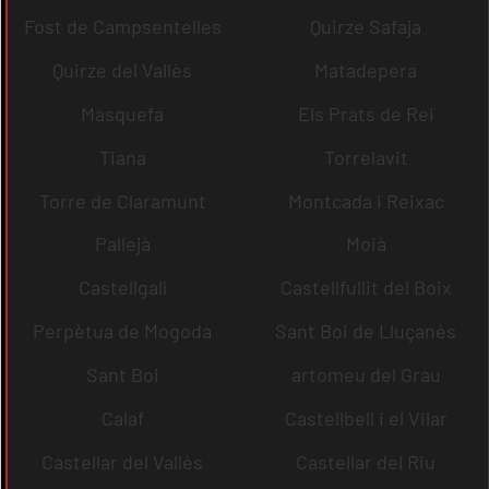
Fost de Campsentelles
Quirze Safaja
Quirze del Vallès
Matadepera
Masquefa
Els Prats de Rei
Tiana
Torrelavit
Torre de Claramunt
Montcada i Reixac
Pallejà
Moià
Castellgalí
Castellfullit del Boix
Perpètua de Mogoda
Sant Boi de Lluçanès
Sant Boi
artomeu del Grau
Calaf
Castellbell i el Vilar
Castellar del Vallès
Castellar del Riu