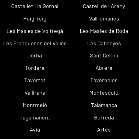
Castellet i la Gornal
Castell de l´Areny
Puig-reig
Vallromanes
Les Masíes de Voltregà
Les Masies de Roda
Les Franqueses del Vallès
Les Cabanyes
Jorba
Sant Celoni
Tordera
Abrera
Tavertet
Tavèrnoles
Vallirana
Montesquiu
Montmeló
Talamanca
Tagamanent
Borredà
Avià
Artés