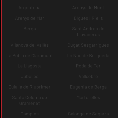
Argentona
Arenys de Munt
Arenys de Mar
Bigues i Riells
Berga
Sant Andreu de
Llavaneres
Vilanova del Vallès
Cugat Sesgarrigues
La Pobla de Claramunt
La Nou de Berguedà
La Llagosta
Roda de Ter
Cubelles
Vallcebre
Eulàlia de Riuprimer
Eugènia de Berga
Santa Coloma de
Martorelles
Gramenet
Campins
Calonge de Segarra