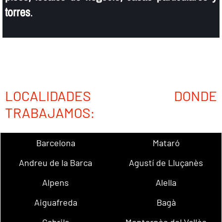
torres
.
LOCALIDADES DONDE
TRABAJAMOS:
Barcelona
Mataró
Andreu de la Barca
Agustí de Lluçanès
Alpens
Alella
Aiguafreda
Bagà
Cabrils
Montornès del Vallès