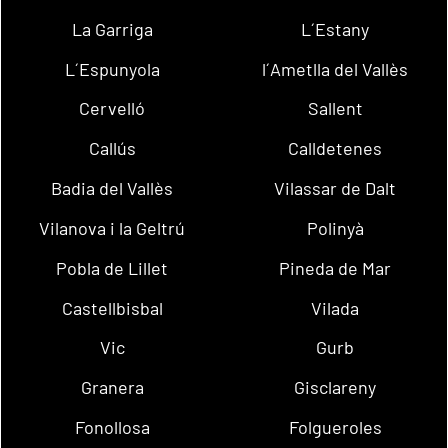
La Garriga
L´Estany
L´Espunyola
l´Ametlla del Vallès
Cervelló
Sallent
Callús
Calldetenes
Badia del Vallès
Vilassar de Dalt
Vilanova i la Geltrú
Polinyà
Pobla de Lillet
Pineda de Mar
Castellbisbal
Vilada
Vic
Gurb
Granera
Gisclareny
Fonollosa
Folgueroles