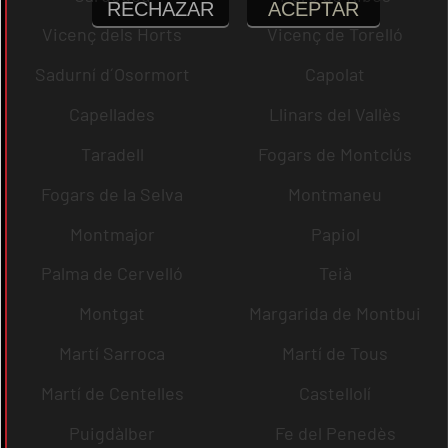
RECHAZAR
ACEPTAR
Vicenç dels Horts
Vicenç de Torelló
Sadurní d´Osormort
Capolat
Capellades
Llinars del Vallès
Taradell
Fogars de Montclús
Fogars de la Selva
Montmaneu
Montmajor
Papiol
Palma de Cervelló
Teià
Montgat
Margarida de Montbui
Martí Sarroca
Martí de Tous
Martí de Centelles
Castellolí
Puigdàlber
Fe del Penedès