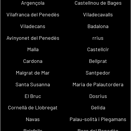
Argençola
Castellnou de Bages
Vilafranca del Penedès
Viladecavalls
Viladecans
Badalona
Avinyonet del Penedès
rrius
Malla
Castellcir
Cardona
Bellprat
Malgrat de Mar
Santpedor
Santa Susanna
Maria de Palautordera
El Bruc
Dosrius
Cornellà de Llobregat
Gelida
Navas
Palau-solità i Plegamans
Palafolls
Pacs del Penedès