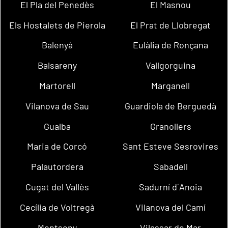
El Pla del Penedès
El Masnou
Els Hostalets de Pierola
El Prat de Llobregat
Balenyà
Eulàlia de Ronçana
Balsareny
Vallgorguina
Martorell
Marganell
Vilanova de Sau
Guardiola de Berguedà
Gualba
Granollers
Maria de Corcó
Sant Esteve Sesrovires
Palautordera
Sabadell
Cugat del Vallès
Sadurní d´Anoia
Cecília de Voltregà
Vilanova del Camí
Montseny
Vilassar de Mar