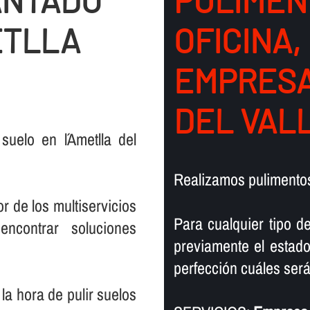
ANTADO
PULIMEN
ETLLA
OFICINA,
EMPRESA
DEL VAL
uelo en l´Ametlla del
Realizamos pulimentos 
r de los multiservicios
Para cualquier tipo d
encontrar soluciones
previamente el estado
perfección cuáles serán
la hora de pulir suelos