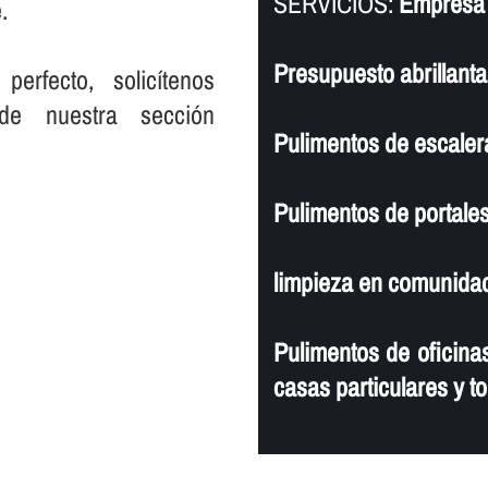
SERVICIOS:
Empresa d
.
Presupuesto abrillantad
rfecto, solicí­tenos
de nuestra sección
Pulimentos de escaler
Pulimentos de portales
limpieza en comunidad
Pulimentos de oficinas
casas particulares y to