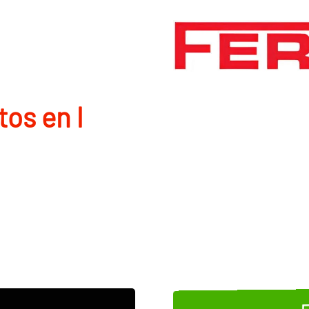
os en l
E