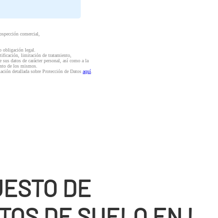
rospección comercial,
o obligación legal.
ctificación, limitación de tratamiento,
e sus datos de carácter personal, así como a la
iento de los mismos.
mación detallada sobre Protección de Datos
aquí
.
ESTO DE
TOS DE SUELO EN L