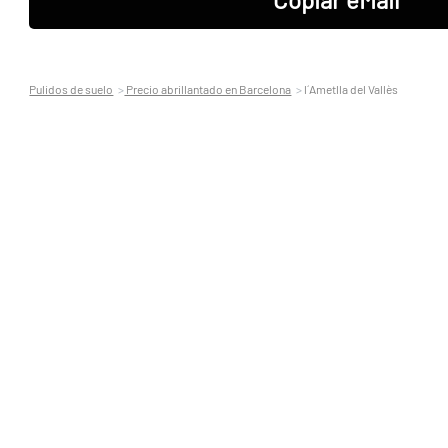
Pulidos de suelo
Precio abrillantado en Barcelona
l´Ametlla del Vallès