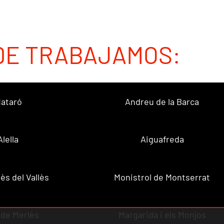
DE TRABAJAMOS:
ataró
Andreu de la Barca
Alella
Aiguafreda
ès del Vallès
Monistrol de Montserrat
 de Merlès
Margarida i els Monjos