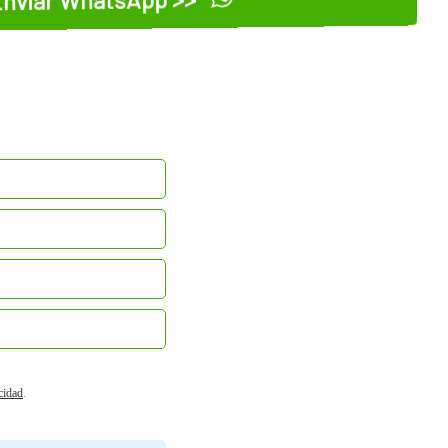
acidad
.