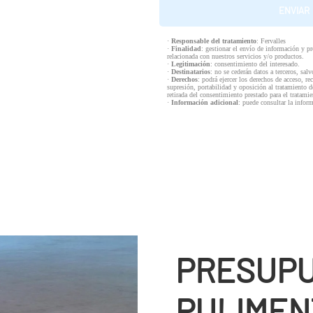
·
Responsable del tratamiento
: Fervalles
·
Finalidad
: gestionar el envío de información y p
relacionada con nuestros servicios y/o productos.
·
Legitimación
: consentimiento del interesado.
·
Destinatarios
: no se cederán datos a terceros, salv
·
Derechos
: podrá ejercer los derechos de acceso, re
supresión, portabilidad y oposición al tratamiento d
retirada del consentimiento prestado para el tratam
·
Información adicional
: puede consultar la infor
PRESUPU
PULIMEN