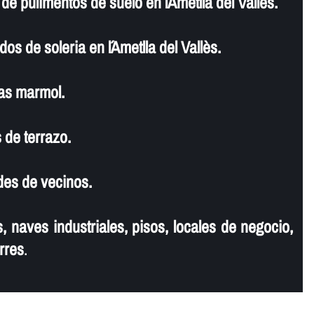
e pulimentos de suelo en l´Ametlla del Vallès.
os de soleria en l´Ametlla del Vallès.
as marmol.
 de terrazo.
es de vecinos.
, naves industriales, pisos, locales de negocio,
rres
.