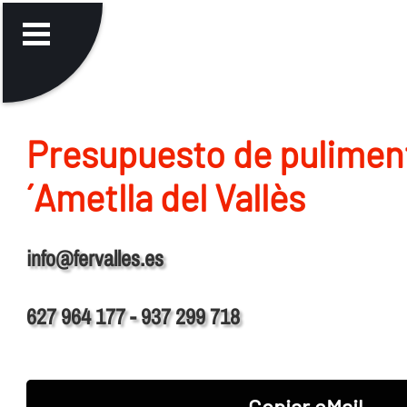
Presupuesto de puliment
´Ametlla del Vallès
info@fervalles.es
627 964 177 - 937 299 718
Copiar eMail