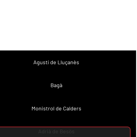
Agustí de Lluçanès
Bagà
Monistrol de Calders
Adrià de Besòs