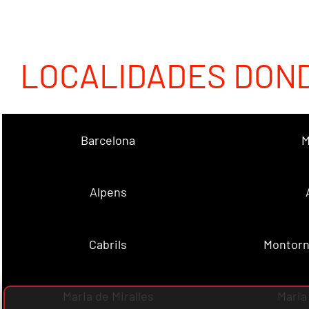
LOCALIDADES DON
Barcelona
M
Alpens
Cabrils
Montorn
Maria de Miralles
Maria