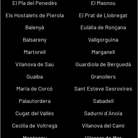
El Pla del Penedès
El Masnou
Els Hostalets de Pierola
El Prat de Llobregat
Balenyà
Eulàlia de Ronçana
Balsareny
Vallgorguina
Martorell
Marganell
Vilanova de Sau
Guardiola de Berguedà
Gualba
Granollers
Maria de Corcó
Sant Esteve Sesrovires
Palautordera
Sabadell
Cugat del Vallès
Sadurní d´Anoia
Cecília de Voltregà
Vilanova del Camí
Montseny
Vilassar de Mar