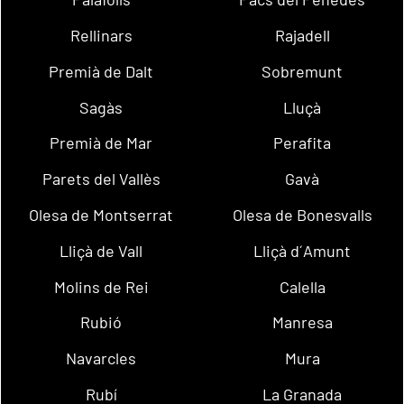
Rellinars
Rajadell
Premià de Dalt
Sobremunt
Sagàs
Lluçà
Premià de Mar
Perafita
Parets del Vallès
Gavà
Olesa de Montserrat
Olesa de Bonesvalls
Lliçà de Vall
Lliçà d´Amunt
Molins de Rei
Calella
Rubió
Manresa
Navarcles
Mura
Rubí
La Granada