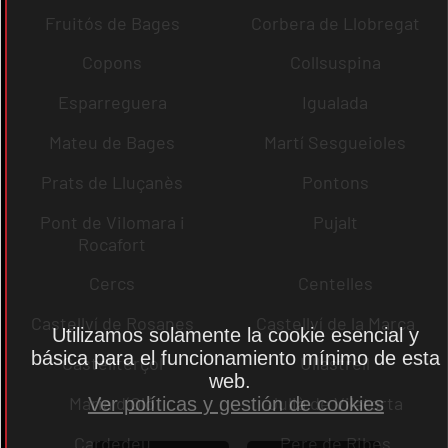
Fruitós de Bages
Corbera de Llobregat
Copons
Collsuspina
Esparreguera
Igualada
Mateu de Bages
Martí Sesgueioles
Prats de Lluçanès
Pontons
Pont de Vilomara i
Pujalt
Rocafort
Cercs
Centelles
Castellví de Rosanes
Castellví de la Marca
Utilizamos solamente la cookie esencial y
básica para el funcionamiento mínimo de esta
Castellterçol
Ullastrell
web.
Maria d´Oló
Julià de Vilatorta
Ver políticas y gestión de cookies
Cardedeu
Pere de Ribes