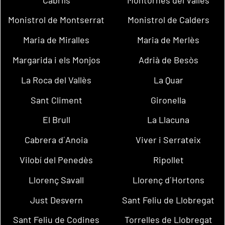
Monistrol de Montserrat
Monistrol de Calders
Maria de Miralles
Maria de Merlès
Margarida i els Monjos
Adrià de Besòs
La Roca del Vallès
La Quar
Sant Climent
Gironella
El Brull
La Llacuna
Cabrera d´Anoia
Viver i Serrateix
Vilobí del Penedès
Ripollet
Llorenç Savall
Llorenç d´Hortons
Just Desvern
Sant Feliu de Llobregat
Sant Feliu de Codines
Torrelles de Llobregat