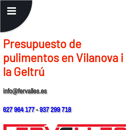
Presupuesto de
pulimentos en Vilanova i
la Geltrú
info@fervalles.es
627 964 177
-
937 299 718