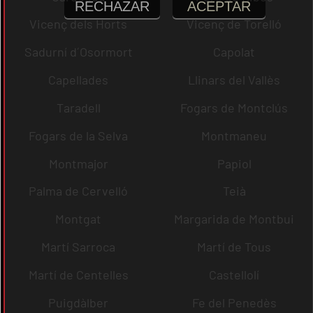
RECHAZAR
ACEPTAR
Vicenç dels Horts
Vicenç de Torelló
Sadurní d´Osormort
Capolat
Capellades
Llinars del Vallès
Taradell
Fogars de Montclús
Fogars de la Selva
Montmaneu
Montmajor
Papiol
Palma de Cervelló
Teià
Montgat
Margarida de Montbui
Martí Sarroca
Martí de Tous
Martí de Centelles
Castellolí
Puigdàlber
Fe del Penedès