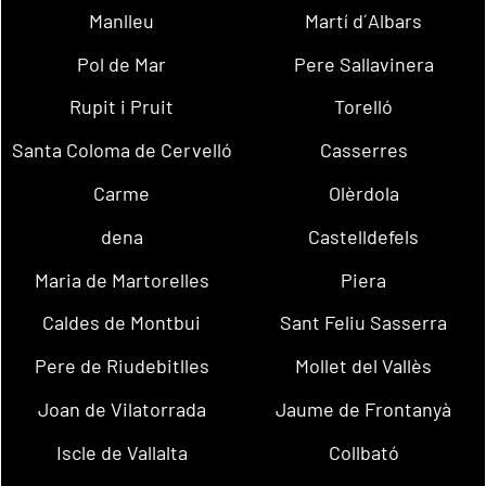
Manlleu
Martí d´Albars
Pol de Mar
Pere Sallavinera
Rupit i Pruit
Torelló
Santa Coloma de Cervelló
Casserres
Carme
Olèrdola
dena
Castelldefels
Maria de Martorelles
Piera
Caldes de Montbui
Sant Feliu Sasserra
Pere de Riudebitlles
Mollet del Vallès
Joan de Vilatorrada
Jaume de Frontanyà
Iscle de Vallalta
Collbató