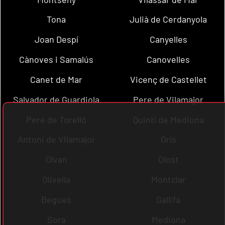
Tona
Julià de Cerdanyola
Joan Despí
Canyelles
Cànoves i Samalús
Canovelles
Canet de Mar
Vicenç de Castellet
Salvador de Guardiola
Pere de Vilamajor
Pere de Torelló
Quintí de Mediona
Antoni de Vilamajor
Orís
Olvan
Olost
Olivella
Montclar
Begues
Gallifa
Sora
Mediona