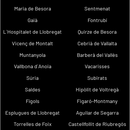
Maria de Besora
Sentmenat
Gaià
Fontrubí
L´Hospitalet de Llobregat
Quirze de Besora
Vicenç de Montalt
Cebrià de Vallalta
Muntanyola
Barberà del Vallès
Vallbona d´Anoia
Vacarisses
Súria
Subirats
Saldes
Hipòlit de Voltregà
Fígols
Figaró-Montmany
Esplugues de Llobregat
Aguilar de Segarra
Torrelles de Foix
Castellfollit de Riubregós