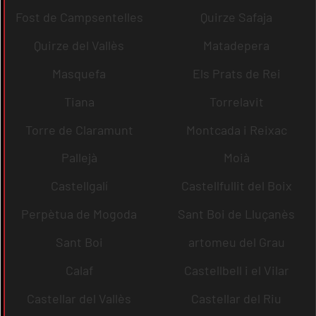
Fost de Campsentelles
Quirze Safaja
Quirze del Vallès
Matadepera
Masquefa
Els Prats de Rei
Tiana
Torrelavit
Torre de Claramunt
Montcada i Reixac
Pallejà
Moià
Castellgalí
Castellfullit del Boix
Perpètua de Mogoda
Sant Boi de Lluçanès
Sant Boi
artomeu del Grau
Calaf
Castellbell i el Vilar
Castellar del Vallès
Castellar del Riu