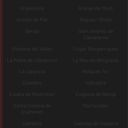
Argentona
Arenys de Munt
Arenys de Mar
Bigues i Riells
Berga
Sant Andreu de
Llavaneres
Vilanova del Vallès
Cugat Sesgarrigues
La Pobla de Claramunt
La Nou de Berguedà
La Llagosta
Roda de Ter
Cubelles
Vallcebre
Eulàlia de Riuprimer
Eugènia de Berga
Santa Coloma de
Martorelles
Gramenet
Campins
Calonge de Segarra