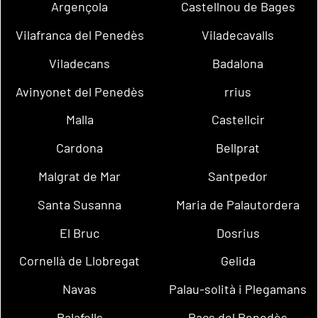
Argençola
Castellnou de Bages
Vilafranca del Penedès
Viladecavalls
Viladecans
Badalona
Avinyonet del Penedès
rrius
Malla
Castellcir
Cardona
Bellprat
Malgrat de Mar
Santpedor
Santa Susanna
Maria de Palautordera
El Bruc
Dosrius
Cornellà de Llobregat
Gelida
Navas
Palau-solità i Plegamans
Palafolls
Pacs del Penedès