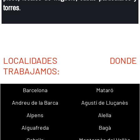
torres
.
LOCALIDADES DONDE
TRABAJAMOS:
Barcelona
Mataró
Andreu de la Barca
Agustí de Lluçanès
Alpens
Alella
Aiguafreda
Bagà
Cabrils
Montornès del Vallès