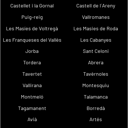
Castellet i la Gornal
Castell de l´Areny
Puig-reig
Vallromanes
Les Masíes de Voltregà
Les Masies de Roda
Les Franqueses del Vallès
Les Cabanyes
Jorba
Sant Celoni
Tordera
Abrera
Tavertet
Tavèrnoles
Vallirana
Montesquiu
Montmeló
Talamanca
Tagamanent
Borredà
Avià
Artés