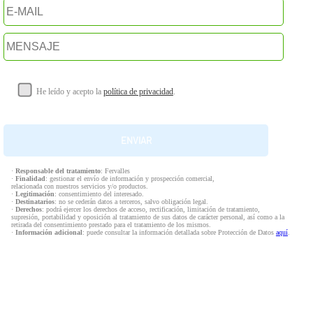
He leído y acepto la
política de privacidad
.
·
Responsable del tratamiento
: Fervalles
·
Finalidad
: gestionar el envío de información y prospección comercial,
relacionada con nuestros servicios y/o productos.
·
Legitimación
: consentimiento del interesado.
·
Destinatarios
: no se cederán datos a terceros, salvo obligación legal.
·
Derechos
: podrá ejercer los derechos de acceso, rectificación, limitación de tratamiento,
supresión, portabilidad y oposición al tratamiento de sus datos de carácter personal, así como a la
retirada del consentimiento prestado para el tratamiento de los mismos.
·
Información adicional
: puede consultar la información detallada sobre Protección de Datos
aquí
.