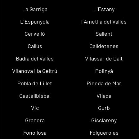
La Garriga
L´Estany
L´Espunyola
l´Ametlla del Vallès
Cervelló
Sallent
Callús
Calldetenes
Badia del Vallès
Vilassar de Dalt
Vilanova i la Geltrú
Polinyà
Pobla de Lillet
Pineda de Mar
Castellbisbal
Vilada
Vic
Gurb
Granera
Gisclareny
Fonollosa
Folgueroles