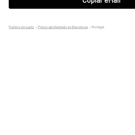
Pulidos de suelo
Precio abrillantado en Barcelona
Montgat