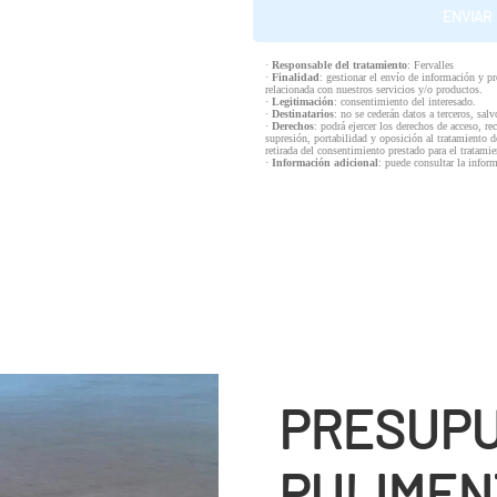
·
Responsable del tratamiento
: Fervalles
·
Finalidad
: gestionar el envío de información y p
relacionada con nuestros servicios y/o productos.
·
Legitimación
: consentimiento del interesado.
·
Destinatarios
: no se cederán datos a terceros, salv
·
Derechos
: podrá ejercer los derechos de acceso, re
supresión, portabilidad y oposición al tratamiento d
retirada del consentimiento prestado para el tratam
·
Información adicional
: puede consultar la infor
PRESUPU
PULIMEN