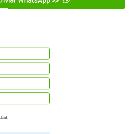
nviar WhatsApp >>
acidad
.