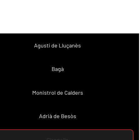
Agustí de Lluçanès
Bagà
Monistrol de Calders
Adrià de Besòs
Gironella