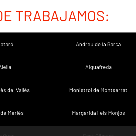
DE TRABAJAMOS:
ataró
Andreu de la Barca
Alella
Aiguafreda
ès del Vallès
Monistrol de Montserrat
 de Merlès
Margarida i els Monjos
a Quar
Sant Climent