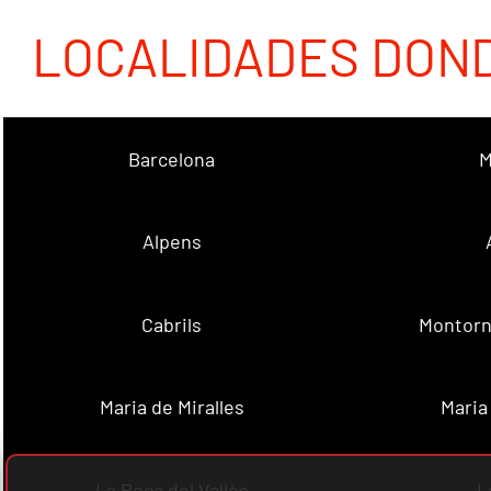
LOCALIDADES DON
Barcelona
M
Alpens
Cabrils
Montorn
Maria de Miralles
Maria
La Roca del Vallès
L