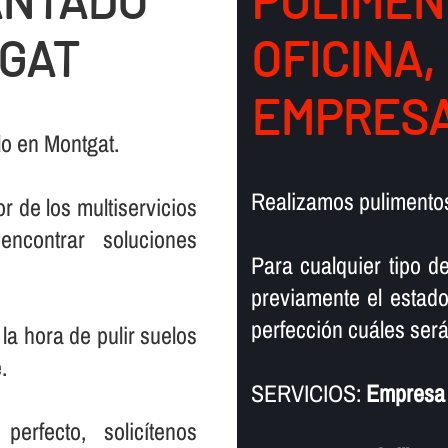
ANTADO
PULIMEN
TGAT
OFICINA,
EMPRESA
lo en Montgat.
Realizamos pulimentos
r de los multiservicios
encontrar soluciones
Para cualquier tipo d
previamente el estado
perfección cuáles serán
la hora de pulir suelos
.
SERVICIOS:
Empresa 
rfecto, solicí­tenos