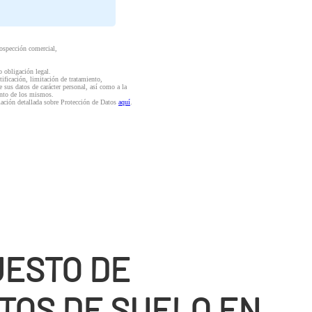
rospección comercial,
o obligación legal.
ctificación, limitación de tratamiento,
e sus datos de carácter personal, así como a la
iento de los mismos.
mación detallada sobre Protección de Datos
aquí
.
ESTO DE
TOS DE SUELO EN