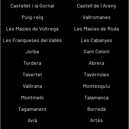
Castellet i la Gornal
Castell de l´Areny
Puig-reig
Vallromanes
Les Masíes de Voltregà
Les Masies de Roda
Les Franqueses del Vallès
Les Cabanyes
Jorba
Sant Celoni
Tordera
Abrera
Tavertet
Tavèrnoles
Vallirana
Montesquiu
Montmeló
Talamanca
Tagamanent
Borredà
Avià
Artés