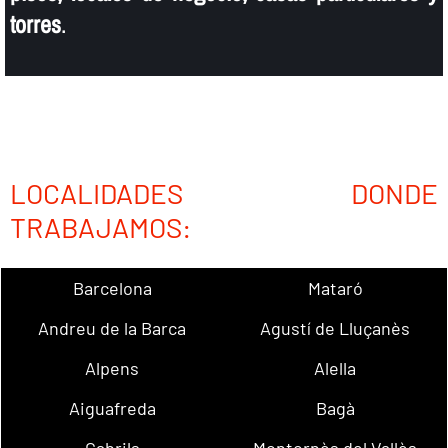
torres
.
LOCALIDADES DONDE
TRABAJAMOS:
Barcelona
Mataró
Andreu de la Barca
Agustí de Lluçanès
Alpens
Alella
Aiguafreda
Bagà
Cabrils
Montornès del Vallès