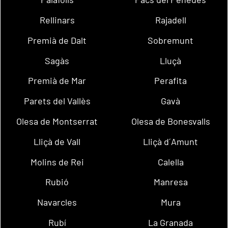
Rellinars
Rajadell
Premià de Dalt
Sobremunt
Sagàs
Lluçà
Premià de Mar
Perafita
Parets del Vallès
Gavà
Olesa de Montserrat
Olesa de Bonesvalls
Lliçà de Vall
Lliçà d´Amunt
Molins de Rei
Calella
Rubió
Manresa
Navarcles
Mura
Rubí
La Granada