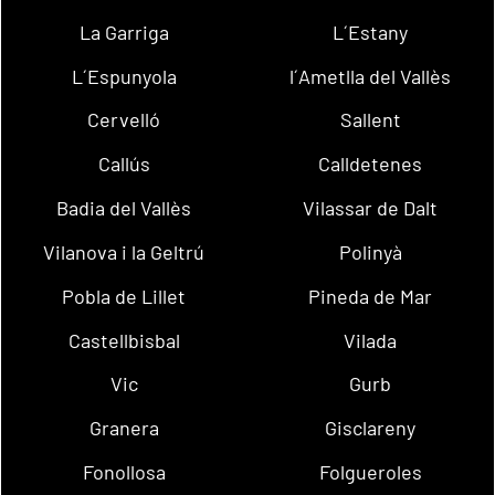
La Garriga
L´Estany
L´Espunyola
l´Ametlla del Vallès
Cervelló
Sallent
Callús
Calldetenes
Badia del Vallès
Vilassar de Dalt
Vilanova i la Geltrú
Polinyà
Pobla de Lillet
Pineda de Mar
Castellbisbal
Vilada
Vic
Gurb
Granera
Gisclareny
Fonollosa
Folgueroles