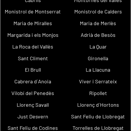
Monistrol de Montserrat
Monistrol de Calders
Maria de Miralles
Maria de Merlès
Margarida i els Monjos
Adrià de Besòs
La Roca del Vallès
La Quar
Sant Climent
Gironella
El Brull
La Llacuna
Cabrera d´Anoia
Viver i Serrateix
Vilobí del Penedès
Ripollet
Llorenç Savall
Llorenç d´Hortons
Just Desvern
Sant Feliu de Llobregat
Sant Feliu de Codines
Torrelles de Llobregat