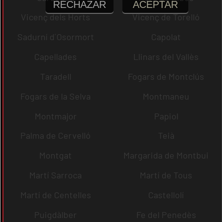
RECHAZAR
ACEPTAR
Vicenç dels Horts
Vicenç de Torelló
Sadurní d´Osormort
Capolat
Capellades
Llinars del Vallès
Taradell
Fogars de Montclús
Fogars de la Selva
Montmaneu
Montmajor
Papiol
Palma de Cervelló
Teià
Montgat
Margarida de Montbui
Martí Sarroca
Martí de Tous
Martí de Centelles
Castellolí
Puigdàlber
Fe del Penedès