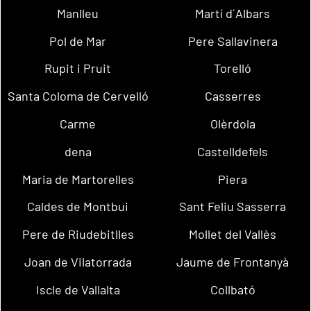
Manlleu
Martí d´Albars
Pol de Mar
Pere Sallavinera
Rupit i Pruit
Torelló
Santa Coloma de Cervelló
Casserres
Carme
Olèrdola
dena
Castelldefels
Maria de Martorelles
Piera
Caldes de Montbui
Sant Feliu Sasserra
Pere de Riudebitlles
Mollet del Vallès
Joan de Vilatorrada
Jaume de Frontanyà
Iscle de Vallalta
Collbató