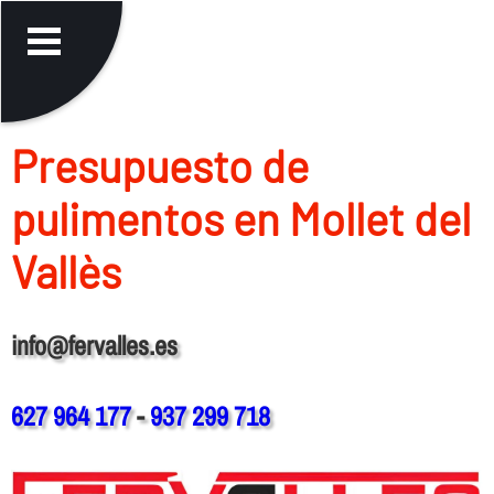
Presupuesto de
pulimentos en Mollet del
Vallès
info@fervalles.es
627 964 177
-
937 299 718