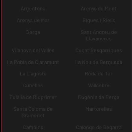
Argentona
Arenys de Munt
Arenys de Mar
Bigues i Riells
Berga
Sant Andreu de
Llavaneres
Vilanova del Vallès
Cugat Sesgarrigues
La Pobla de Claramunt
La Nou de Berguedà
La Llagosta
Roda de Ter
Cubelles
Vallcebre
Eulàlia de Riuprimer
Eugènia de Berga
Santa Coloma de
Martorelles
Gramenet
Campins
Calonge de Segarra