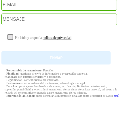
He leído y acepto la
política de privacidad
.
·
Responsable del tratamiento
: Fervalles
·
Finalidad
: gestionar el envío de información y prospección comercial,
relacionada con nuestros servicios y/o productos.
·
Legitimación
: consentimiento del interesado.
·
Destinatarios
: no se cederán datos a terceros, salvo obligación legal.
·
Derechos
: podrá ejercer los derechos de acceso, rectificación, limitación de tratamiento,
supresión, portabilidad y oposición al tratamiento de sus datos de carácter personal, así como a la
retirada del consentimiento prestado para el tratamiento de los mismos.
·
Información adicional
: puede consultar la información detallada sobre Protección de Datos
aquí
.