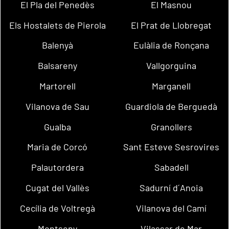
El Pla del Penedès
El Masnou
Els Hostalets de Pierola
El Prat de Llobregat
Balenyà
Eulàlia de Ronçana
Balsareny
Vallgorguina
Martorell
Marganell
Vilanova de Sau
Guardiola de Berguedà
Gualba
Granollers
Maria de Corcó
Sant Esteve Sesrovires
Palautordera
Sabadell
Cugat del Vallès
Sadurní d´Anoia
Cecília de Voltregà
Vilanova del Camí
Montseny
Vilassar de Mar