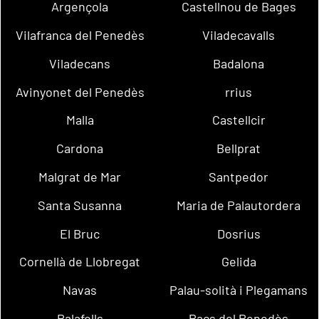
Argençola
Castellnou de Bages
Vilafranca del Penedès
Viladecavalls
Viladecans
Badalona
Avinyonet del Penedès
rrius
Malla
Castellcir
Cardona
Bellprat
Malgrat de Mar
Santpedor
Santa Susanna
Maria de Palautordera
El Bruc
Dosrius
Cornellà de Llobregat
Gelida
Navas
Palau-solità i Plegamans
Palafolls
Pacs del Penedès