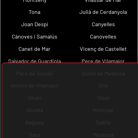
Tona
Julià de Cerdanyola
Joan Despí
Canyelles
Cànoves i Samalús
Canovelles
Canet de Mar
Vicenç de Castellet
Salvador de Guardiola
Pere de Vilamajor
Pere de Torelló
Quintí de Mediona
Antoni de Vilamajor
Orís
Olvan
Olost
Olivella
Montclar
Begues
Gallifa
Sora
Mediona