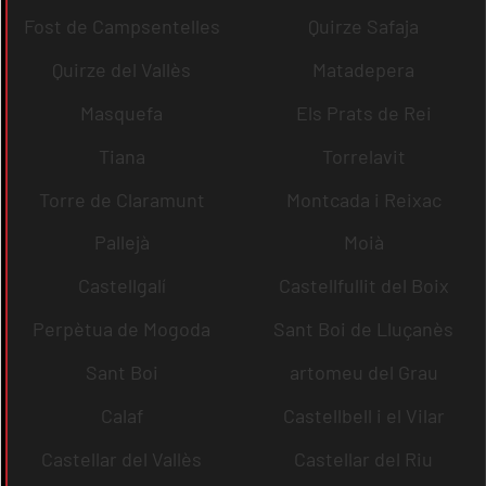
Fost de Campsentelles
Quirze Safaja
Quirze del Vallès
Matadepera
Masquefa
Els Prats de Rei
Tiana
Torrelavit
Torre de Claramunt
Montcada i Reixac
Pallejà
Moià
Castellgalí
Castellfullit del Boix
Perpètua de Mogoda
Sant Boi de Lluçanès
Sant Boi
artomeu del Grau
Calaf
Castellbell i el Vilar
Castellar del Vallès
Castellar del Riu