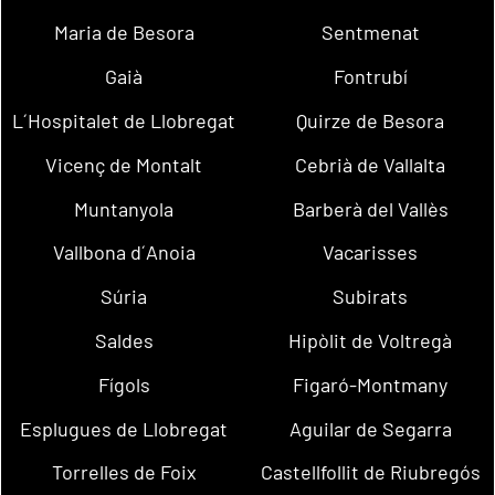
Maria de Besora
Sentmenat
Gaià
Fontrubí
L´Hospitalet de Llobregat
Quirze de Besora
Vicenç de Montalt
Cebrià de Vallalta
Muntanyola
Barberà del Vallès
Vallbona d´Anoia
Vacarisses
Súria
Subirats
Saldes
Hipòlit de Voltregà
Fígols
Figaró-Montmany
Esplugues de Llobregat
Aguilar de Segarra
Torrelles de Foix
Castellfollit de Riubregós