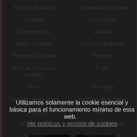
Fruitós de Bages
Corbera de Llobregat
Copons
Collsuspina
Esparreguera
Igualada
Mateu de Bages
Martí Sesgueioles
Prats de Lluçanès
Pontons
Pont de Vilomara i
Pujalt
Rocafort
Cercs
Centelles
Castellví de Rosanes
Castellví de la Marca
Utilizamos solamente la cookie esencial y
básica para el funcionamiento mínimo de esta
Castellterçol
Ullastrell
web.
Maria d´Oló
Julià de Vilatorta
Ver políticas y gestión de cookies
Cardedeu
Pere de Ribes