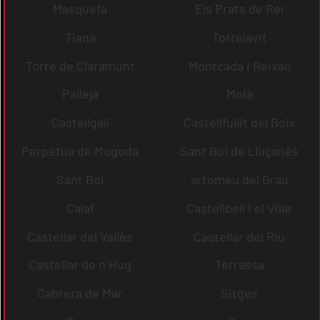
Masquefa
Els Prats de Rei
Tiana
Torrelavit
Torre de Claramunt
Montcada i Reixac
Pallejà
Moià
Castellgalí
Castellfullit del Boix
Perpètua de Mogoda
Sant Boi de Lluçanès
Sant Boi
artomeu del Grau
Calaf
Castellbell i el Vilar
Castellar del Vallès
Castellar del Riu
Castellar de n´Hug
Terrassa
Cabrera de Mar
Sitges