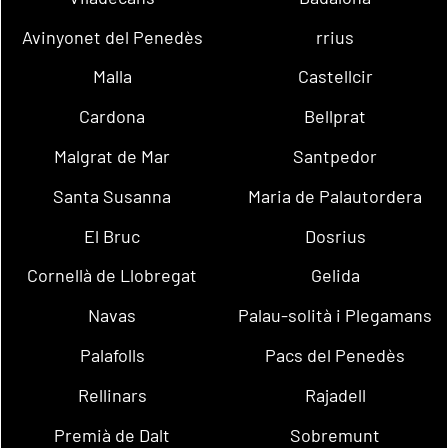
Avinyonet del Penedès
rrius
Malla
Castellcir
Cardona
Bellprat
Malgrat de Mar
Santpedor
Santa Susanna
Maria de Palautordera
El Bruc
Dosrius
Cornellà de Llobregat
Gelida
Navas
Palau-solità i Plegamans
Palafolls
Pacs del Penedès
Rellinars
Rajadell
Premià de Dalt
Sobremunt