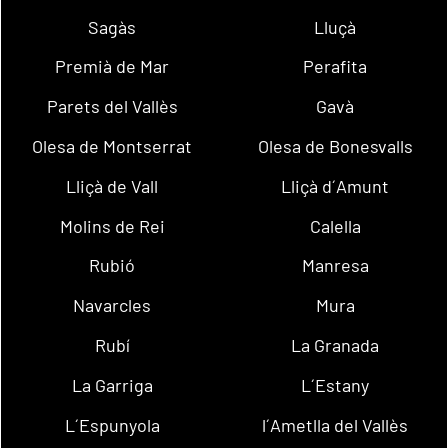
Sagàs
Lluçà
Premià de Mar
Perafita
Parets del Vallès
Gavà
Olesa de Montserrat
Olesa de Bonesvalls
Lliçà de Vall
Lliçà d´Amunt
Molins de Rei
Calella
Rubió
Manresa
Navarcles
Mura
Rubí
La Granada
La Garriga
L´Estany
L´Espunyola
l´Ametlla del Vallès