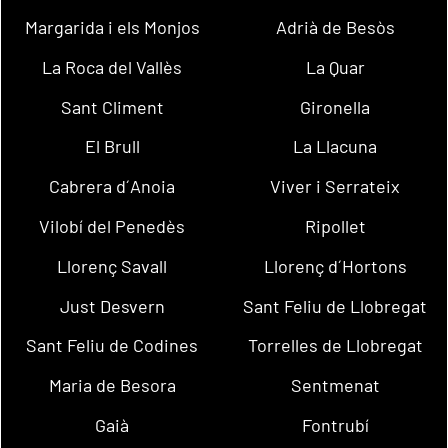
Margarida i els Monjos
Adrià de Besòs
La Roca del Vallès
La Quar
Sant Climent
Gironella
El Brull
La Llacuna
Cabrera d´Anoia
Viver i Serrateix
Vilobí del Penedès
Ripollet
Llorenç Savall
Llorenç d´Hortons
Just Desvern
Sant Feliu de Llobregat
Sant Feliu de Codines
Torrelles de Llobregat
Maria de Besora
Sentmenat
Gaià
Fontrubí