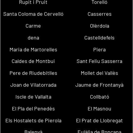
Rupit i Pruit
Torelló
Santa Coloma de Cervelló
Casserres
Carme
Olèrdola
dena
Castelldefels
Maria de Martorelles
Piera
Caldes de Montbui
Sant Feliu Sasserra
Pere de Riudebitlles
Mollet del Vallès
Joan de Vilatorrada
Jaume de Frontanyà
Iscle de Vallalta
Collbató
El Pla del Penedès
El Masnou
Els Hostalets de Pierola
El Prat de Llobregat
Balenyà
Eulàlia de Ronçana