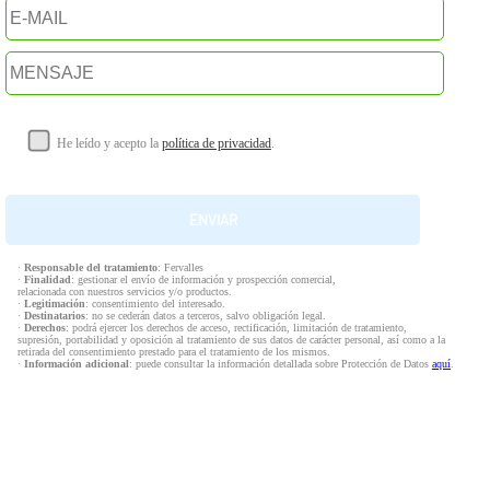
He leído y acepto la
política de privacidad
.
·
Responsable del tratamiento
: Fervalles
·
Finalidad
: gestionar el envío de información y prospección comercial,
relacionada con nuestros servicios y/o productos.
·
Legitimación
: consentimiento del interesado.
·
Destinatarios
: no se cederán datos a terceros, salvo obligación legal.
·
Derechos
: podrá ejercer los derechos de acceso, rectificación, limitación de tratamiento,
supresión, portabilidad y oposición al tratamiento de sus datos de carácter personal, así como a la
retirada del consentimiento prestado para el tratamiento de los mismos.
·
Información adicional
: puede consultar la información detallada sobre Protección de Datos
aquí
.