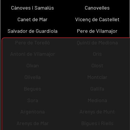
Cànoves i Samalús
Canovelles
Canet de Mar
Vicenç de Castellet
Salvador de Guardiola
Pere de Vilamajor
Pere de Torelló
Quintí de Mediona
Antoni de Vilamajor
Orís
Olvan
Olost
Olivella
Montclar
Begues
Gallifa
Sora
Mediona
Argentona
Arenys de Munt
Arenys de Mar
Bigues i Riells