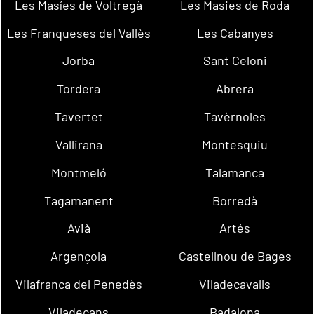
Les Masíes de Voltregà
Les Masies de Roda
Les Franqueses del Vallès
Les Cabanyes
Jorba
Sant Celoni
Tordera
Abrera
Tavertet
Tavèrnoles
Vallirana
Montesquiu
Montmeló
Talamanca
Tagamanent
Borredà
Avià
Artés
Argençola
Castellnou de Bages
Vilafranca del Penedès
Viladecavalls
Viladecans
Badalona