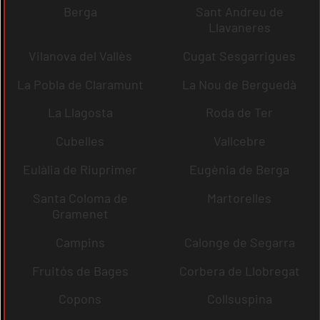
Berga
Sant Andreu de
Llavaneres
Vilanova del Vallès
Cugat Sesgarrigues
La Pobla de Claramunt
La Nou de Berguedà
La Llagosta
Roda de Ter
Cubelles
Vallcebre
Eulàlia de Riuprimer
Eugènia de Berga
Santa Coloma de
Martorelles
Gramenet
Campins
Calonge de Segarra
Fruitós de Bages
Corbera de Llobregat
Copons
Collsuspina