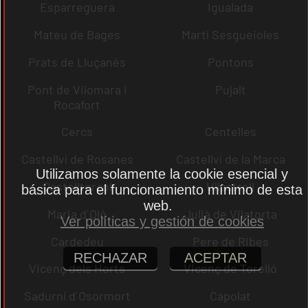
Esparreguera
Igualada
Mateu de Bages
Martí Sesgueioles
Prats de Lluçanès
Pontons
Pont de Vilomara i
Pujalt
Rocafort
Cercs
Centelles
Castellví de Rosanes
Castellví de la Marca
Utilizamos solamente la cookie esencial y
Castellterçol
Ullastrell
básica para el funcionamiento mínimo de esta
web.
Maria d´Oló
Julià de Vilatorta
Ver políticas y gestión de cookies
Cardedeu
Pere de Ribes
RECHAZAR
ACEPTAR
Vicenç dels Horts
Vicenç de Torelló
Sadurní d´Osormort
Capolat