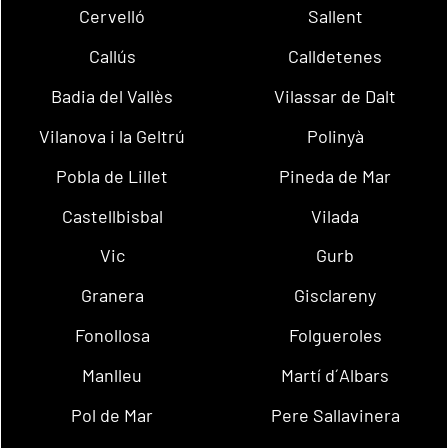
Cervelló
Sallent
Callús
Calldetenes
Badia del Vallès
Vilassar de Dalt
Vilanova i la Geltrú
Polinyà
Pobla de Lillet
Pineda de Mar
Castellbisbal
Vilada
Vic
Gurb
Granera
Gisclareny
Fonollosa
Folgueroles
Manlleu
Martí d´Albars
Pol de Mar
Pere Sallavinera