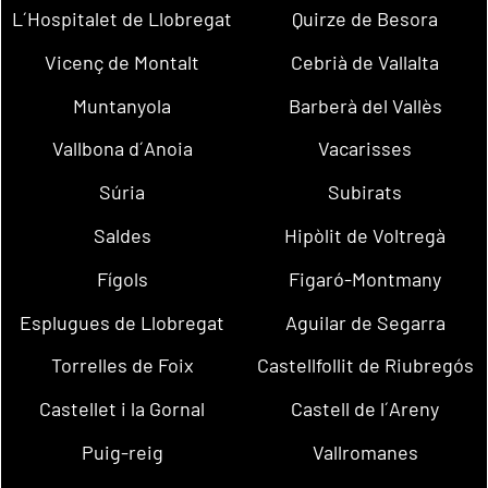
L´Hospitalet de Llobregat
Quirze de Besora
Vicenç de Montalt
Cebrià de Vallalta
Muntanyola
Barberà del Vallès
Vallbona d´Anoia
Vacarisses
Súria
Subirats
Saldes
Hipòlit de Voltregà
Fígols
Figaró-Montmany
Esplugues de Llobregat
Aguilar de Segarra
Torrelles de Foix
Castellfollit de Riubregós
Castellet i la Gornal
Castell de l´Areny
Puig-reig
Vallromanes