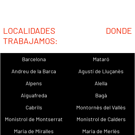
LOCALIDADES DONDE
TRABAJAMOS:
Barcelona
Mataró
Andreu de la Barca
Agustí de Lluçanès
Alpens
Alella
Aiguafreda
Bagà
Cabrils
Montornès del Vallès
Monistrol de Montserrat
Monistrol de Calders
Maria de Miralles
Maria de Merlès