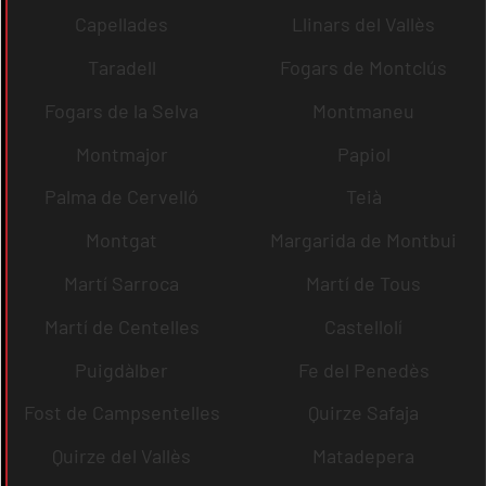
Capellades
Llinars del Vallès
Taradell
Fogars de Montclús
Fogars de la Selva
Montmaneu
Montmajor
Papiol
Palma de Cervelló
Teià
Montgat
Margarida de Montbui
Martí Sarroca
Martí de Tous
Martí de Centelles
Castellolí
Puigdàlber
Fe del Penedès
Fost de Campsentelles
Quirze Safaja
Quirze del Vallès
Matadepera