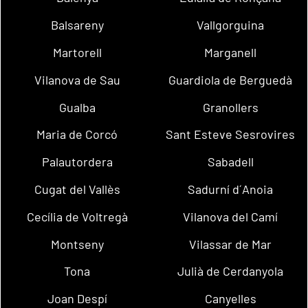
Balsareny
Vallgorguina
Martorell
Marganell
Vilanova de Sau
Guardiola de Berguedà
Gualba
Granollers
Maria de Corcó
Sant Esteve Sesrovires
Palautordera
Sabadell
Cugat del Vallès
Sadurní d´Anoia
Cecília de Voltregà
Vilanova del Camí
Montseny
Vilassar de Mar
Tona
Julià de Cerdanyola
Joan Despí
Canyelles