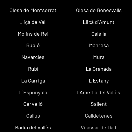
Olesa de Montserrat
Olesa de Bonesvalls
Lliçà de Vall
Lliçà d´Amunt
Molins de Rei
Calella
Rubió
Manresa
Navarcles
Mura
Rubí
La Granada
La Garriga
L´Estany
L´Espunyola
l´Ametlla del Vallès
Cervelló
Sallent
Callús
Calldetenes
Badia del Vallès
Vilassar de Dalt