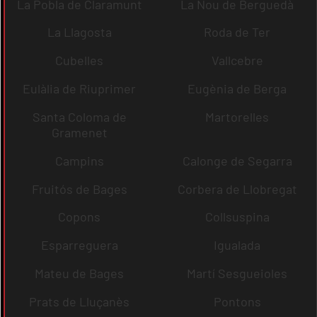
La Pobla de Claramunt
La Nou de Berguedà
La Llagosta
Roda de Ter
Cubelles
Vallcebre
Eulàlia de Riuprimer
Eugènia de Berga
Santa Coloma de
Martorelles
Gramenet
Campins
Calonge de Segarra
Fruitós de Bages
Corbera de Llobregat
Copons
Collsuspina
Esparreguera
Igualada
Mateu de Bages
Martí Sesgueioles
Prats de Lluçanès
Pontons