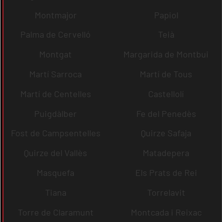
Montmajor
Papiol
Palma de Cervelló
Teià
Montgat
Margarida de Montbui
Martí Sarroca
Martí de Tous
Martí de Centelles
Castellolí
Puigdàlber
Fe del Penedès
Fost de Campsentelles
Quirze Safaja
Quirze del Vallès
Matadepera
Masquefa
Els Prats de Rei
Tiana
Torrelavit
Torre de Claramunt
Montcada i Reixac