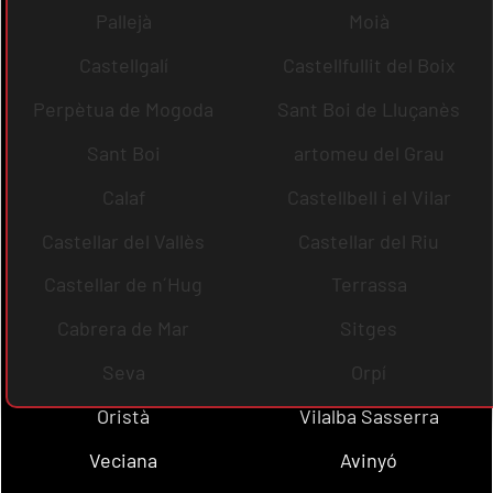
Pallejà
Moià
Castellgalí
Castellfullit del Boix
Perpètua de Mogoda
Sant Boi de Lluçanès
Sant Boi
artomeu del Grau
Calaf
Castellbell i el Vilar
Castellar del Vallès
Castellar del Riu
Castellar de n´Hug
Terrassa
Cabrera de Mar
Sitges
Seva
Orpí
Oristà
Vilalba Sasserra
Veciana
Avinyó