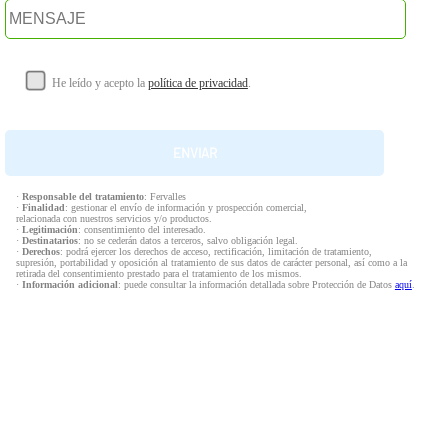
He leído y acepto la
política de privacidad
.
·
Responsable del tratamiento
: Fervalles
·
Finalidad
: gestionar el envío de información y prospección comercial,
relacionada con nuestros servicios y/o productos.
·
Legitimación
: consentimiento del interesado.
·
Destinatarios
: no se cederán datos a terceros, salvo obligación legal.
·
Derechos
: podrá ejercer los derechos de acceso, rectificación, limitación de tratamiento,
supresión, portabilidad y oposición al tratamiento de sus datos de carácter personal, así como a la
retirada del consentimiento prestado para el tratamiento de los mismos.
·
Información adicional
: puede consultar la información detallada sobre Protección de Datos
aquí
.