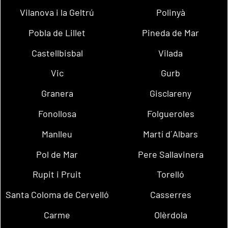
Vilanova i la Geltrú
Polinyà
Pobla de Lillet
Pineda de Mar
Castellbisbal
Vilada
Vic
Gurb
Granera
Gisclareny
Fonollosa
Folgueroles
Manlleu
Martí d´Albars
Pol de Mar
Pere Sallavinera
Rupit i Pruit
Torelló
Santa Coloma de Cervelló
Casserres
Carme
Olèrdola