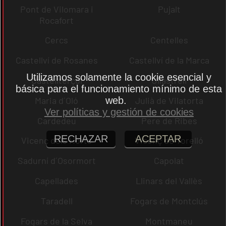
Pont de Vilomara i
Pujalt
Rocafort
Cercs
Centelles
Castellví de Rosanes
Castellví de la Marca
Utilizamos solamente la cookie esencial y
Castellterçol
Ullastrell
básica para el funcionamiento mínimo de esta
web.
Maria d´Oló
Julià de Vilatorta
Ver políticas y gestión de cookies
Cardedeu
Pere de Ribes
RECHAZAR
ACEPTAR
Vicenç dels Horts
Vicenç de Torelló
Sadurní d´Osormort
Capolat
Capellades
Llinars del Vallès
Taradell
Fogars de Montclús
Fogars de la Selva
Montmaneu