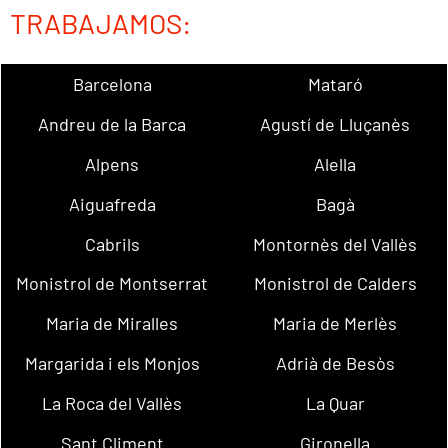
TRABAJAMOS:
Barcelona
Mataró
Andreu de la Barca
Agustí de Lluçanès
Alpens
Alella
Aiguafreda
Bagà
Cabrils
Montornès del Vallès
Monistrol de Montserrat
Monistrol de Calders
Maria de Miralles
Maria de Merlès
Margarida i els Monjos
Adrià de Besòs
La Roca del Vallès
La Quar
Sant Climent
Gironella