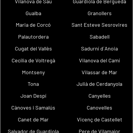
Vilanova de Sau
Guardiola de Berguedà
Gualba
Granollers
Maria de Corcó
Sant Esteve Sesrovires
Palautordera
Sabadell
Cugat del Vallès
Sadurní d´Anoia
Cecília de Voltregà
Vilanova del Camí
Montseny
Vilassar de Mar
Tona
Julià de Cerdanyola
Joan Despí
Canyelles
Cànoves i Samalús
Canovelles
Canet de Mar
Vicenç de Castellet
Salvador de Guardiola
Pere de Vilamajor