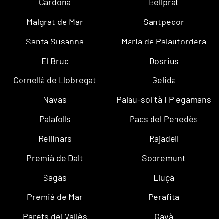
Cardona
Bellprat
Malgrat de Mar
Santpedor
Santa Susanna
Maria de Palautordera
El Bruc
Dosrius
Cornellà de Llobregat
Gelida
Navas
Palau-solità i Plegamans
Palafolls
Pacs del Penedès
Rellinars
Rajadell
Premià de Dalt
Sobremunt
Sagàs
Lluçà
Premià de Mar
Perafita
Parets del Vallès
Gavà