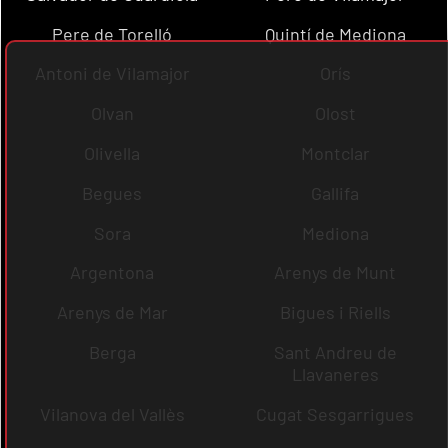
Pere de Torelló
Quintí de Mediona
Antoni de Vilamajor
Orís
Olvan
Olost
Olivella
Montclar
Begues
Gallifa
Sora
Mediona
Argentona
Arenys de Munt
Arenys de Mar
Bigues i Riells
Berga
Sant Andreu de
Llavaneres
Vilanova del Vallès
Cugat Sesgarrigues