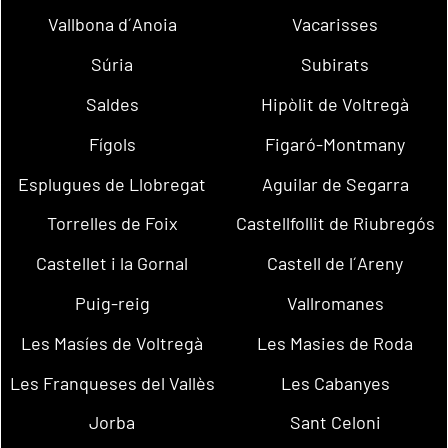
Vallbona d´Anoia
Vacarisses
Súria
Subirats
Saldes
Hipòlit de Voltregà
Fígols
Figaró-Montmany
Esplugues de Llobregat
Aguilar de Segarra
Torrelles de Foix
Castellfollit de Riubregós
Castellet i la Gornal
Castell de l´Areny
Puig-reig
Vallromanes
Les Masíes de Voltregà
Les Masies de Roda
Les Franqueses del Vallès
Les Cabanyes
Jorba
Sant Celoni