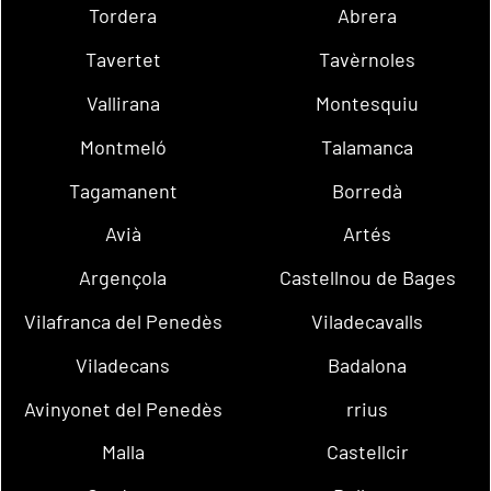
Tordera
Abrera
Tavertet
Tavèrnoles
Vallirana
Montesquiu
Montmeló
Talamanca
Tagamanent
Borredà
Avià
Artés
Argençola
Castellnou de Bages
Vilafranca del Penedès
Viladecavalls
Viladecans
Badalona
Avinyonet del Penedès
rrius
Malla
Castellcir