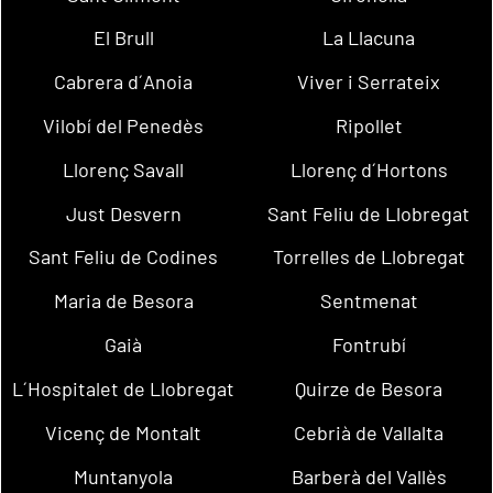
El Brull
La Llacuna
Cabrera d´Anoia
Viver i Serrateix
Vilobí del Penedès
Ripollet
Llorenç Savall
Llorenç d´Hortons
Just Desvern
Sant Feliu de Llobregat
Sant Feliu de Codines
Torrelles de Llobregat
Maria de Besora
Sentmenat
Gaià
Fontrubí
L´Hospitalet de Llobregat
Quirze de Besora
Vicenç de Montalt
Cebrià de Vallalta
Muntanyola
Barberà del Vallès