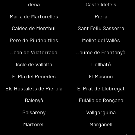
dena
Castelldefels
Maria de Martorelles
Piera
Caldes de Montbui
Sant Feliu Sasserra
Pere de Riudebitlles
Mollet del Vallès
Joan de Vilatorrada
Jaume de Frontanyà
Iscle de Vallalta
Collbató
El Pla del Penedès
El Masnou
Els Hostalets de Pierola
El Prat de Llobregat
Balenyà
Eulàlia de Ronçana
Balsareny
Vallgorguina
Martorell
Marganell