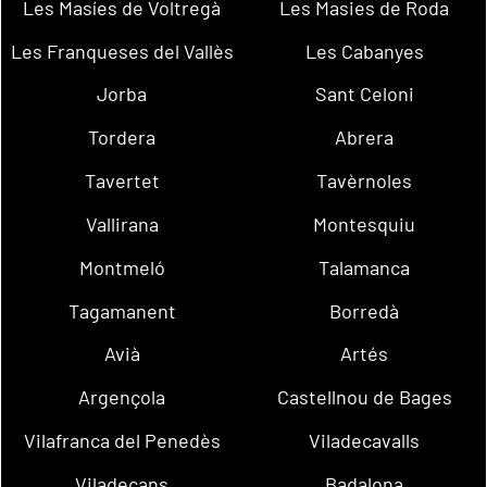
Les Masíes de Voltregà
Les Masies de Roda
Les Franqueses del Vallès
Les Cabanyes
Jorba
Sant Celoni
Tordera
Abrera
Tavertet
Tavèrnoles
Vallirana
Montesquiu
Montmeló
Talamanca
Tagamanent
Borredà
Avià
Artés
Argençola
Castellnou de Bages
Vilafranca del Penedès
Viladecavalls
Viladecans
Badalona