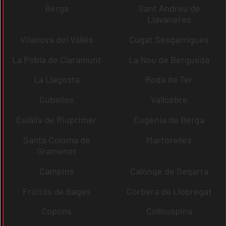
Berga
Sant Andreu de
Llavaneres
Vilanova del Vallès
Cugat Sesgarrigues
La Pobla de Claramunt
La Nou de Berguedà
La Llagosta
Roda de Ter
Cubelles
Vallcebre
Eulàlia de Riuprimer
Eugènia de Berga
Santa Coloma de
Martorelles
Gramenet
Campins
Calonge de Segarra
Fruitós de Bages
Corbera de Llobregat
Copons
Collsuspina