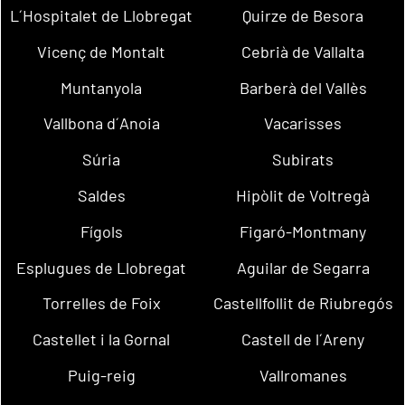
L´Hospitalet de Llobregat
Quirze de Besora
Vicenç de Montalt
Cebrià de Vallalta
Muntanyola
Barberà del Vallès
Vallbona d´Anoia
Vacarisses
Súria
Subirats
Saldes
Hipòlit de Voltregà
Fígols
Figaró-Montmany
Esplugues de Llobregat
Aguilar de Segarra
Torrelles de Foix
Castellfollit de Riubregós
Castellet i la Gornal
Castell de l´Areny
Puig-reig
Vallromanes