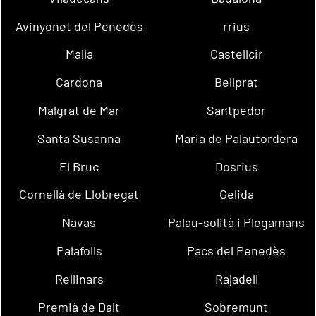
Avinyonet del Penedès
rrius
Malla
Castellcir
Cardona
Bellprat
Malgrat de Mar
Santpedor
Santa Susanna
Maria de Palautordera
El Bruc
Dosrius
Cornellà de Llobregat
Gelida
Navas
Palau-solità i Plegamans
Palafolls
Pacs del Penedès
Rellinars
Rajadell
Premià de Dalt
Sobremunt