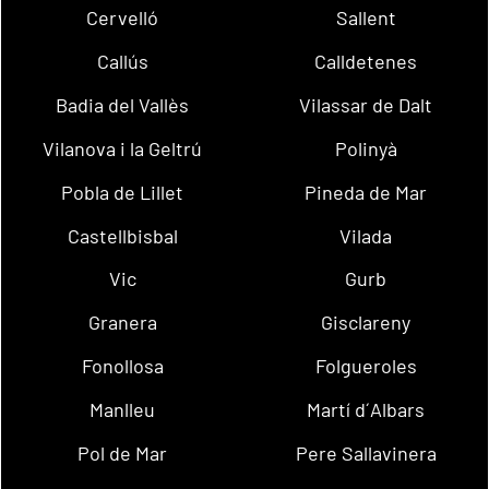
Cervelló
Sallent
Callús
Calldetenes
Badia del Vallès
Vilassar de Dalt
Vilanova i la Geltrú
Polinyà
Pobla de Lillet
Pineda de Mar
Castellbisbal
Vilada
Vic
Gurb
Granera
Gisclareny
Fonollosa
Folgueroles
Manlleu
Martí d´Albars
Pol de Mar
Pere Sallavinera