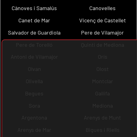
Cànoves i Samalús
Canovelles
Canet de Mar
Vicenç de Castellet
Salvador de Guardiola
Pere de Vilamajor
Pere de Torelló
Quintí de Mediona
Antoni de Vilamajor
Orís
Olvan
Olost
Olivella
Montclar
Begues
Gallifa
Sora
Mediona
Argentona
Arenys de Munt
Arenys de Mar
Bigues i Riells