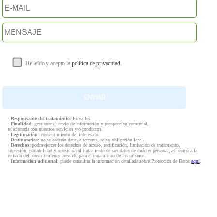
He leído y acepto la
política de privacidad
.
·
Responsable del tratamiento
: Fervalles
·
Finalidad
: gestionar el envío de información y prospección comercial,
relacionada con nuestros servicios y/o productos.
·
Legitimación
: consentimiento del interesado.
·
Destinatarios
: no se cederán datos a terceros, salvo obligación legal.
·
Derechos
: podrá ejercer los derechos de acceso, rectificación, limitación de tratamiento,
supresión, portabilidad y oposición al tratamiento de sus datos de carácter personal, así como a la
retirada del consentimiento prestado para el tratamiento de los mismos.
·
Información adicional
: puede consultar la información detallada sobre Protección de Datos
aquí
.