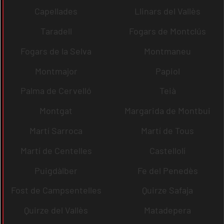
Capellades
Llinars del Vallès
Taradell
Fogars de Montclús
Fogars de la Selva
Montmaneu
Montmajor
Papiol
Palma de Cervelló
Teià
Montgat
Margarida de Montbui
Martí Sarroca
Martí de Tous
Martí de Centelles
Castellolí
Puigdàlber
Fe del Penedès
Fost de Campsentelles
Quirze Safaja
Quirze del Vallès
Matadepera