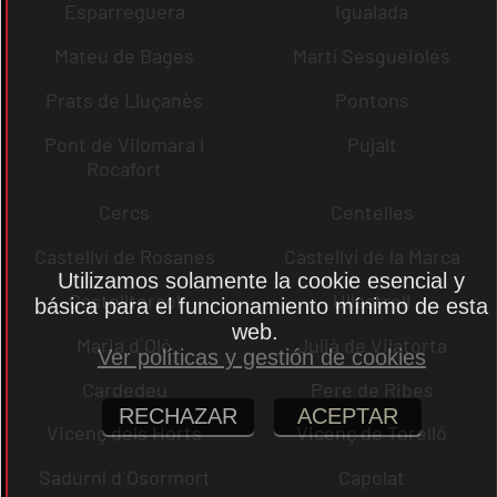
Esparreguera
Igualada
Mateu de Bages
Martí Sesgueioles
Prats de Lluçanès
Pontons
Pont de Vilomara i
Pujalt
Rocafort
Cercs
Centelles
Castellví de Rosanes
Castellví de la Marca
Utilizamos solamente la cookie esencial y
Castellterçol
Ullastrell
básica para el funcionamiento mínimo de esta
web.
Maria d´Oló
Julià de Vilatorta
Ver políticas y gestión de cookies
Cardedeu
Pere de Ribes
RECHAZAR
ACEPTAR
Vicenç dels Horts
Vicenç de Torelló
Sadurní d´Osormort
Capolat