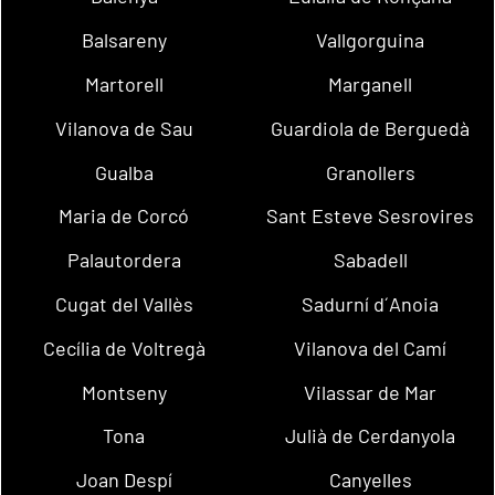
Balsareny
Vallgorguina
Martorell
Marganell
Vilanova de Sau
Guardiola de Berguedà
Gualba
Granollers
Maria de Corcó
Sant Esteve Sesrovires
Palautordera
Sabadell
Cugat del Vallès
Sadurní d´Anoia
Cecília de Voltregà
Vilanova del Camí
Montseny
Vilassar de Mar
Tona
Julià de Cerdanyola
Joan Despí
Canyelles