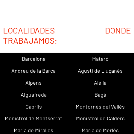
LOCALIDADES DONDE
TRABAJAMOS:
Barcelona
Mataró
Andreu de la Barca
Agustí de Lluçanès
Alpens
Alella
Aiguafreda
Bagà
Cabrils
Montornès del Vallès
Monistrol de Montserrat
Monistrol de Calders
Maria de Miralles
Maria de Merlès