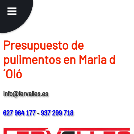
Presupuesto de
pulimentos en Maria d
´Oló
info@fervalles.es
627 964 177
-
937 299 718