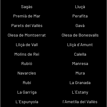
Sagàs
Lluçà
Premià de Mar
Perafita
Parets del Vallès
Gavà
Olesa de Montserrat
Olesa de Bonesvalls
Lliçà de Vall
Lliçà d´Amunt
Molins de Rei
Calella
Rubió
Manresa
Navarcles
Mura
Rubí
La Granada
La Garriga
L´Estany
L´Espunyola
l´Ametlla del Vallès