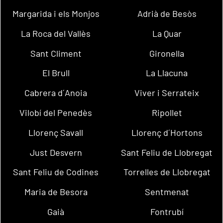
Margarida i els Monjos
Adrià de Besòs
La Roca del Vallès
La Quar
Sant Climent
Gironella
El Brull
La Llacuna
Cabrera d´Anoia
Viver i Serrateix
Vilobí del Penedès
Ripollet
Llorenç Savall
Llorenç d´Hortons
Just Desvern
Sant Feliu de Llobregat
Sant Feliu de Codines
Torrelles de Llobregat
Maria de Besora
Sentmenat
Gaià
Fontrubí