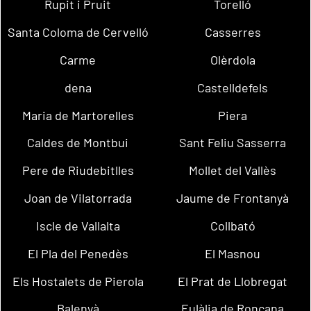
Rupit i Pruit
Torelló
Santa Coloma de Cervelló
Casserres
Carme
Olèrdola
dena
Castelldefels
Maria de Martorelles
Piera
Caldes de Montbui
Sant Feliu Sasserra
Pere de Riudebitlles
Mollet del Vallès
Joan de Vilatorrada
Jaume de Frontanyà
Iscle de Vallalta
Collbató
El Pla del Penedès
El Masnou
Els Hostalets de Pierola
El Prat de Llobregat
Balenyà
Eulàlia de Ronçana