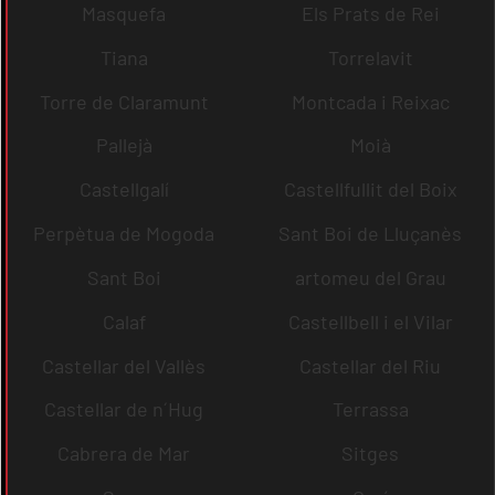
Masquefa
Els Prats de Rei
Tiana
Torrelavit
Torre de Claramunt
Montcada i Reixac
Pallejà
Moià
Castellgalí
Castellfullit del Boix
Perpètua de Mogoda
Sant Boi de Lluçanès
Sant Boi
artomeu del Grau
Calaf
Castellbell i el Vilar
Castellar del Vallès
Castellar del Riu
Castellar de n´Hug
Terrassa
Cabrera de Mar
Sitges