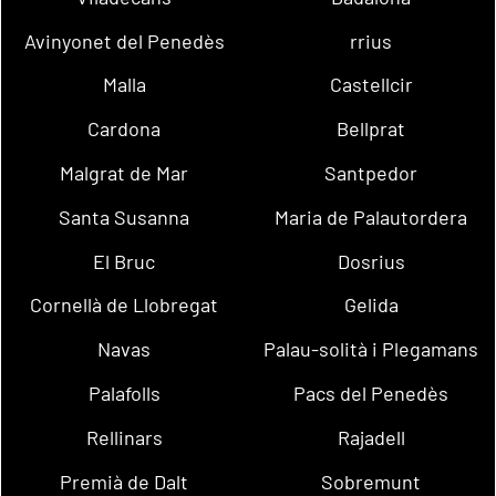
Avinyonet del Penedès
rrius
Malla
Castellcir
Cardona
Bellprat
Malgrat de Mar
Santpedor
Santa Susanna
Maria de Palautordera
El Bruc
Dosrius
Cornellà de Llobregat
Gelida
Navas
Palau-solità i Plegamans
Palafolls
Pacs del Penedès
Rellinars
Rajadell
Premià de Dalt
Sobremunt