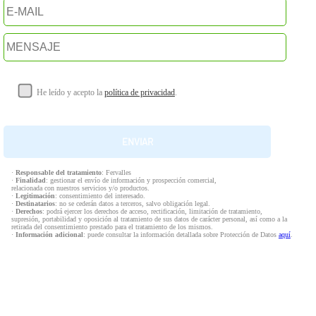
He leído y acepto la
política de privacidad
.
·
Responsable del tratamiento
: Fervalles
·
Finalidad
: gestionar el envío de información y prospección comercial,
relacionada con nuestros servicios y/o productos.
·
Legitimación
: consentimiento del interesado.
·
Destinatarios
: no se cederán datos a terceros, salvo obligación legal.
·
Derechos
: podrá ejercer los derechos de acceso, rectificación, limitación de tratamiento,
supresión, portabilidad y oposición al tratamiento de sus datos de carácter personal, así como a la
retirada del consentimiento prestado para el tratamiento de los mismos.
·
Información adicional
: puede consultar la información detallada sobre Protección de Datos
aquí
.