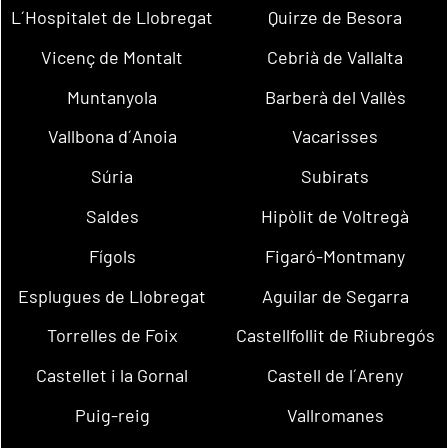
L´Hospitalet de Llobregat
Quirze de Besora
Vicenç de Montalt
Cebrià de Vallalta
Muntanyola
Barberà del Vallès
Vallbona d´Anoia
Vacarisses
Súria
Subirats
Saldes
Hipòlit de Voltregà
Fígols
Figaró-Montmany
Esplugues de Llobregat
Aguilar de Segarra
Torrelles de Foix
Castellfollit de Riubregós
Castellet i la Gornal
Castell de l´Areny
Puig-reig
Vallromanes