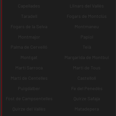
Capellades
Llinars del Vallès
Taradell
Fogars de Montclús
Fogars de la Selva
Montmaneu
Montmajor
Papiol
Palma de Cervelló
Teià
Montgat
Margarida de Montbui
Martí Sarroca
Martí de Tous
Martí de Centelles
Castellolí
Puigdàlber
Fe del Penedès
Fost de Campsentelles
Quirze Safaja
Quirze del Vallès
Matadepera