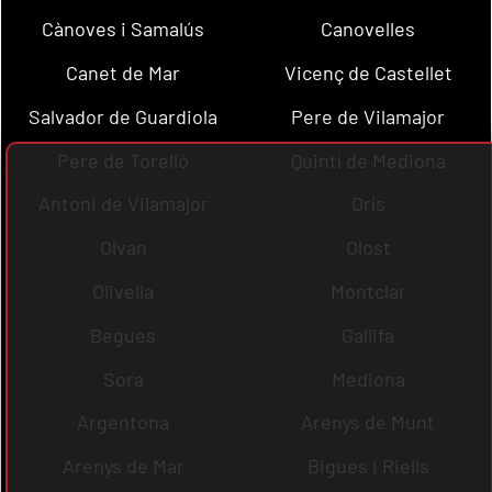
Cànoves i Samalús
Canovelles
Canet de Mar
Vicenç de Castellet
Salvador de Guardiola
Pere de Vilamajor
Pere de Torelló
Quintí de Mediona
Antoni de Vilamajor
Orís
Olvan
Olost
Olivella
Montclar
Begues
Gallifa
Sora
Mediona
Argentona
Arenys de Munt
Arenys de Mar
Bigues i Riells