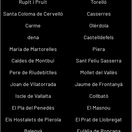
Rupit i Pruit
Torelló
Santa Coloma de Cervelló
Casserres
Carme
Olèrdola
dena
Castelldefels
Maria de Martorelles
Piera
Caldes de Montbui
Sant Feliu Sasserra
Pere de Riudebitlles
Mollet del Vallès
Joan de Vilatorrada
Jaume de Frontanyà
Iscle de Vallalta
Collbató
El Pla del Penedès
El Masnou
Els Hostalets de Pierola
El Prat de Llobregat
Balenyà
Eulàlia de Ronçana