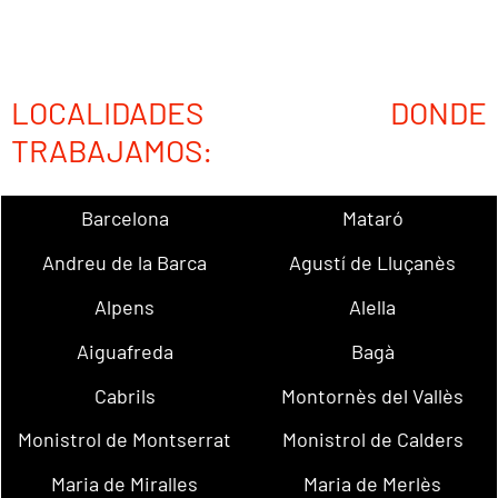
LOCALIDADES DONDE
TRABAJAMOS:
Barcelona
Mataró
Andreu de la Barca
Agustí de Lluçanès
Alpens
Alella
Aiguafreda
Bagà
Cabrils
Montornès del Vallès
Monistrol de Montserrat
Monistrol de Calders
Maria de Miralles
Maria de Merlès