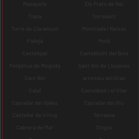
Masquefa
Els Prats de Rei
Tiana
Torrelavit
Torre de Claramunt
Montcada i Reixac
Pallejà
Moià
Castellgalí
Castellfullit del Boix
Perpètua de Mogoda
Sant Boi de Lluçanès
Sant Boi
artomeu del Grau
Calaf
Castellbell i el Vilar
Castellar del Vallès
Castellar del Riu
Castellar de n´Hug
Terrassa
Cabrera de Mar
Sitges