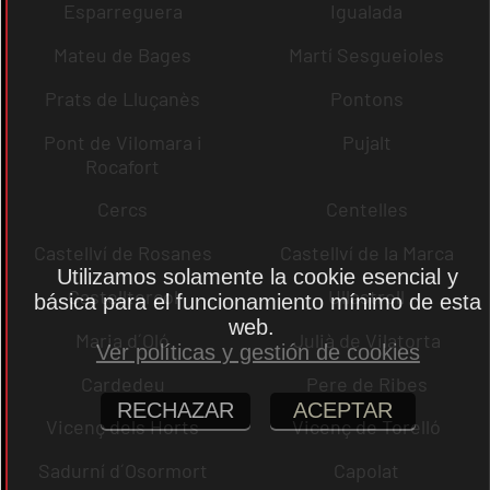
Esparreguera
Igualada
Mateu de Bages
Martí Sesgueioles
Prats de Lluçanès
Pontons
Pont de Vilomara i
Pujalt
Rocafort
Cercs
Centelles
Castellví de Rosanes
Castellví de la Marca
Utilizamos solamente la cookie esencial y
Castellterçol
Ullastrell
básica para el funcionamiento mínimo de esta
web.
Maria d´Oló
Julià de Vilatorta
Ver políticas y gestión de cookies
Cardedeu
Pere de Ribes
RECHAZAR
ACEPTAR
Vicenç dels Horts
Vicenç de Torelló
Sadurní d´Osormort
Capolat