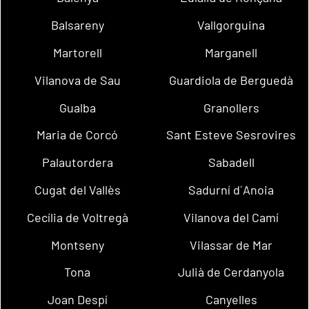
Balsareny
Vallgorguina
Martorell
Marganell
Vilanova de Sau
Guardiola de Berguedà
Gualba
Granollers
Maria de Corcó
Sant Esteve Sesrovires
Palautordera
Sabadell
Cugat del Vallès
Sadurní d´Anoia
Cecília de Voltregà
Vilanova del Camí
Montseny
Vilassar de Mar
Tona
Julià de Cerdanyola
Joan Despí
Canyelles