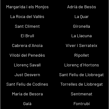
Margarida i els Monjos
Adrià de Besòs
La Roca del Vallès
La Quar
Sant Climent
Gironella
El Brull
La Llacuna
Cabrera d´Anoia
Viver i Serrateix
Vilobí del Penedès
Ripollet
Llorenç Savall
Llorenç d´Hortons
Just Desvern
Sant Feliu de Llobregat
Sant Feliu de Codines
Torrelles de Llobregat
Maria de Besora
Sentmenat
Gaià
Fontrubí