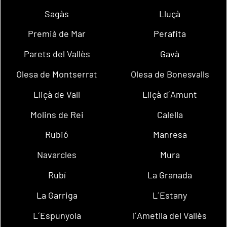
Sagàs
Lluçà
Premià de Mar
Perafita
Parets del Vallès
Gavà
Olesa de Montserrat
Olesa de Bonesvalls
Lliçà de Vall
Lliçà d´Amunt
Molins de Rei
Calella
Rubió
Manresa
Navarcles
Mura
Rubí
La Granada
La Garriga
L´Estany
L´Espunyola
l´Ametlla del Vallès