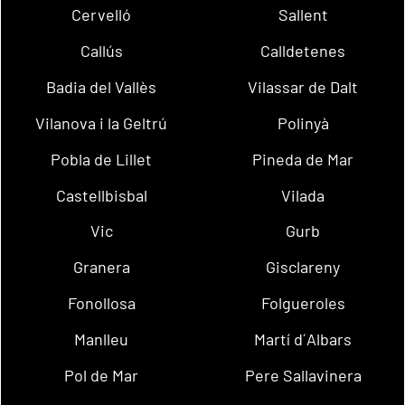
Cervelló
Sallent
Callús
Calldetenes
Badia del Vallès
Vilassar de Dalt
Vilanova i la Geltrú
Polinyà
Pobla de Lillet
Pineda de Mar
Castellbisbal
Vilada
Vic
Gurb
Granera
Gisclareny
Fonollosa
Folgueroles
Manlleu
Martí d´Albars
Pol de Mar
Pere Sallavinera