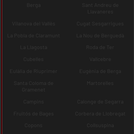
Berga
Sant Andreu de
Llavaneres
Vilanova del Vallès
Cugat Sesgarrigues
La Pobla de Claramunt
La Nou de Berguedà
La Llagosta
Roda de Ter
Cubelles
Vallcebre
Eulàlia de Riuprimer
Eugènia de Berga
Santa Coloma de
Martorelles
Gramenet
Campins
Calonge de Segarra
Fruitós de Bages
Corbera de Llobregat
Copons
Collsuspina