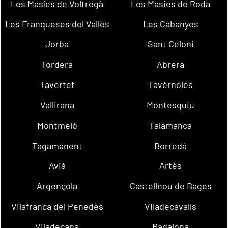
Les Masíes de Voltregà
Les Masies de Roda
Les Franqueses del Vallès
Les Cabanyes
Jorba
Sant Celoni
Tordera
Abrera
Tavertet
Tavèrnoles
Vallirana
Montesquiu
Montmeló
Talamanca
Tagamanent
Borredà
Avià
Artés
Argençola
Castellnou de Bages
Vilafranca del Penedès
Viladecavalls
Viladecans
Badalona