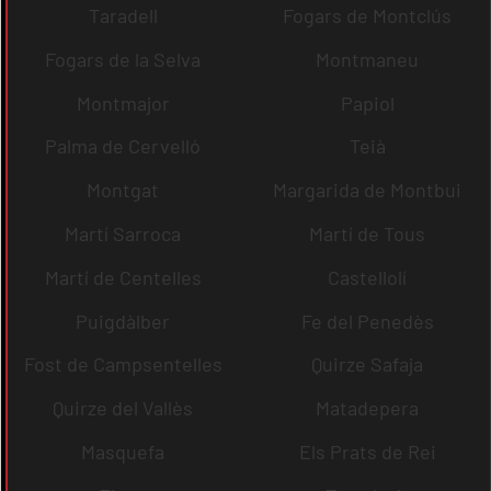
Taradell
Fogars de Montclús
Fogars de la Selva
Montmaneu
Montmajor
Papiol
Palma de Cervelló
Teià
Montgat
Margarida de Montbui
Martí Sarroca
Martí de Tous
Martí de Centelles
Castellolí
Puigdàlber
Fe del Penedès
Fost de Campsentelles
Quirze Safaja
Quirze del Vallès
Matadepera
Masquefa
Els Prats de Rei