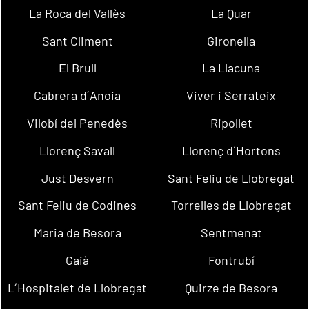
La Roca del Vallès
La Quar
Sant Climent
Gironella
El Brull
La Llacuna
Cabrera d´Anoia
Viver i Serrateix
Vilobí del Penedès
Ripollet
Llorenç Savall
Llorenç d´Hortons
Just Desvern
Sant Feliu de Llobregat
Sant Feliu de Codines
Torrelles de Llobregat
Maria de Besora
Sentmenat
Gaià
Fontrubí
L´Hospitalet de Llobregat
Quirze de Besora