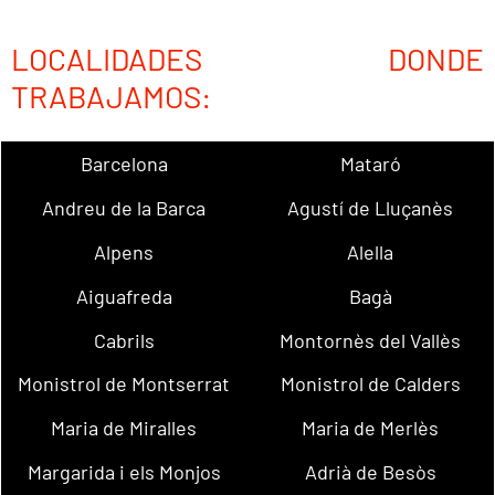
LOCALIDADES DONDE
TRABAJAMOS:
Barcelona
Mataró
Andreu de la Barca
Agustí de Lluçanès
Alpens
Alella
Aiguafreda
Bagà
Cabrils
Montornès del Vallès
Monistrol de Montserrat
Monistrol de Calders
Maria de Miralles
Maria de Merlès
Margarida i els Monjos
Adrià de Besòs