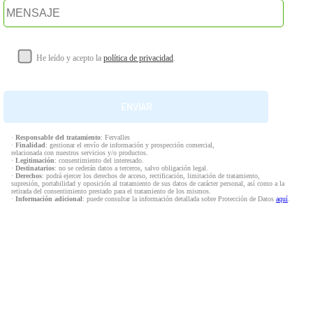
He leído y acepto la
política de privacidad
.
·
Responsable del tratamiento
: Fervalles
·
Finalidad
: gestionar el envío de información y prospección comercial,
relacionada con nuestros servicios y/o productos.
·
Legitimación
: consentimiento del interesado.
·
Destinatarios
: no se cederán datos a terceros, salvo obligación legal.
·
Derechos
: podrá ejercer los derechos de acceso, rectificación, limitación de tratamiento,
supresión, portabilidad y oposición al tratamiento de sus datos de carácter personal, así como a la
retirada del consentimiento prestado para el tratamiento de los mismos.
·
Información adicional
: puede consultar la información detallada sobre Protección de Datos
aquí
.