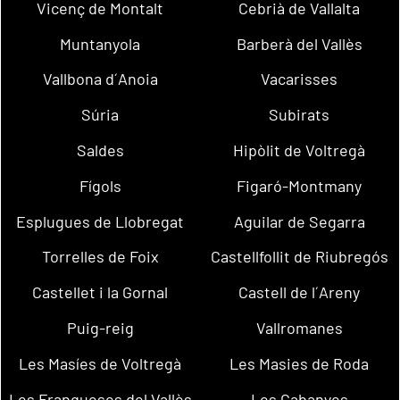
Vicenç de Montalt
Cebrià de Vallalta
Muntanyola
Barberà del Vallès
Vallbona d´Anoia
Vacarisses
Súria
Subirats
Saldes
Hipòlit de Voltregà
Fígols
Figaró-Montmany
Esplugues de Llobregat
Aguilar de Segarra
Torrelles de Foix
Castellfollit de Riubregós
Castellet i la Gornal
Castell de l´Areny
Puig-reig
Vallromanes
Les Masíes de Voltregà
Les Masies de Roda
Les Franqueses del Vallès
Les Cabanyes