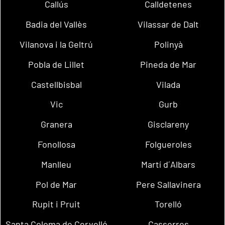
Callús
Calldetenes
Badia del Vallès
Vilassar de Dalt
Vilanova i la Geltrú
Polinyà
Pobla de Lillet
Pineda de Mar
Castellbisbal
Vilada
Vic
Gurb
Granera
Gisclareny
Fonollosa
Folgueroles
Manlleu
Martí d´Albars
Pol de Mar
Pere Sallavinera
Rupit i Pruit
Torelló
Santa Coloma de Cervelló
Casserres