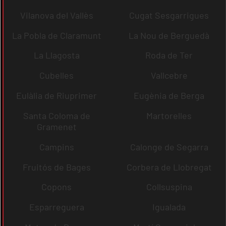
Vilanova del Vallès
Cugat Sesgarrigues
La Pobla de Claramunt
La Nou de Berguedà
La Llagosta
Roda de Ter
Cubelles
Vallcebre
Eulàlia de Riuprimer
Eugènia de Berga
Santa Coloma de
Martorelles
Gramenet
Campins
Calonge de Segarra
Fruitós de Bages
Corbera de Llobregat
Copons
Collsuspina
Esparreguera
Igualada