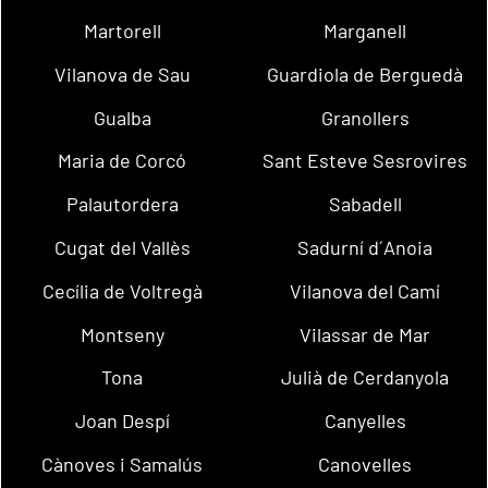
Martorell
Marganell
Vilanova de Sau
Guardiola de Berguedà
Gualba
Granollers
Maria de Corcó
Sant Esteve Sesrovires
Palautordera
Sabadell
Cugat del Vallès
Sadurní d´Anoia
Cecília de Voltregà
Vilanova del Camí
Montseny
Vilassar de Mar
Tona
Julià de Cerdanyola
Joan Despí
Canyelles
Cànoves i Samalús
Canovelles