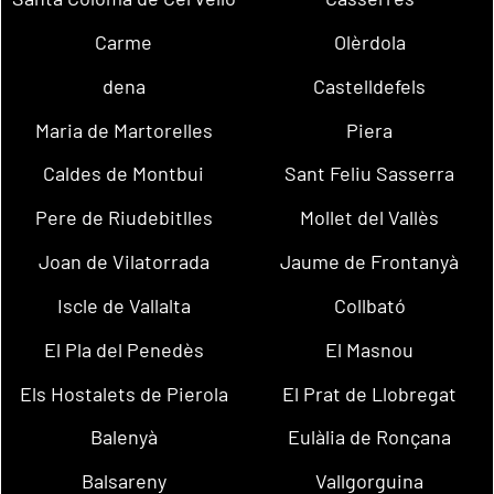
Carme
Olèrdola
dena
Castelldefels
Maria de Martorelles
Piera
Caldes de Montbui
Sant Feliu Sasserra
Pere de Riudebitlles
Mollet del Vallès
Joan de Vilatorrada
Jaume de Frontanyà
Iscle de Vallalta
Collbató
El Pla del Penedès
El Masnou
Els Hostalets de Pierola
El Prat de Llobregat
Balenyà
Eulàlia de Ronçana
Balsareny
Vallgorguina