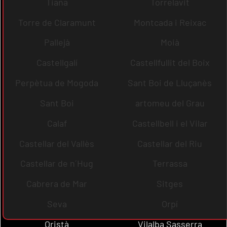
Tiana
Torrelavit
Torre de Claramunt
Montcada i Reixac
Pallejà
Moià
Castellgalí
Castellfullit del Boix
Perpètua de Mogoda
Sant Boi de Lluçanès
Sant Boi
artomeu del Grau
Calaf
Castellbell i el Vilar
Castellar del Vallès
Castellar del Riu
Castellar de n´Hug
Terrassa
Cabrera de Mar
Sitges
Seva
Orpí
Oristà
Vilalba Sasserra