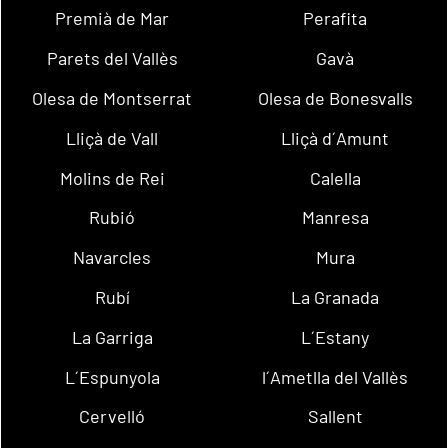
Premià de Mar
Perafita
Parets del Vallès
Gavà
Olesa de Montserrat
Olesa de Bonesvalls
Lliçà de Vall
Lliçà d´Amunt
Molins de Rei
Calella
Rubió
Manresa
Navarcles
Mura
Rubí
La Granada
La Garriga
L´Estany
L´Espunyola
l´Ametlla del Vallès
Cervelló
Sallent