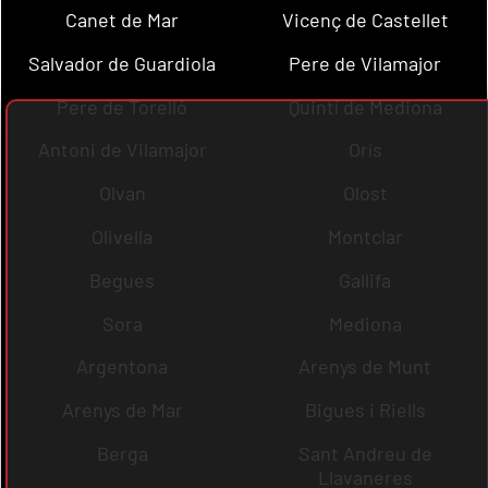
Canet de Mar
Vicenç de Castellet
Salvador de Guardiola
Pere de Vilamajor
Pere de Torelló
Quintí de Mediona
Antoni de Vilamajor
Orís
Olvan
Olost
Olivella
Montclar
Begues
Gallifa
Sora
Mediona
Argentona
Arenys de Munt
Arenys de Mar
Bigues i Riells
Berga
Sant Andreu de
Llavaneres