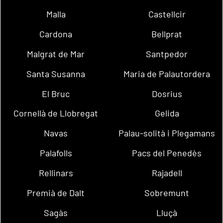
Malla
Castellcir
Cardona
Bellprat
Malgrat de Mar
Santpedor
Santa Susanna
Maria de Palautordera
El Bruc
Dosrius
Cornellà de Llobregat
Gelida
Navas
Palau-solità i Plegamans
Palafolls
Pacs del Penedès
Rellinars
Rajadell
Premià de Dalt
Sobremunt
Sagàs
Lluçà