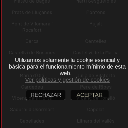
Mateu de Bages
Martí Sesgueioles
Prats de Lluçanès
Pontons
Pont de Vilomara i
Pujalt
Rocafort
Cercs
Centelles
Castellví de Rosanes
Castellví de la Marca
Utilizamos solamente la cookie esencial y
Castellterçol
Ullastrell
básica para el funcionamiento mínimo de esta
web.
Maria d´Oló
Julià de Vilatorta
Ver políticas y gestión de cookies
Cardedeu
Pere de Ribes
RECHAZAR
ACEPTAR
Vicenç dels Horts
Vicenç de Torelló
Sadurní d´Osormort
Capolat
Capellades
Llinars del Vallès