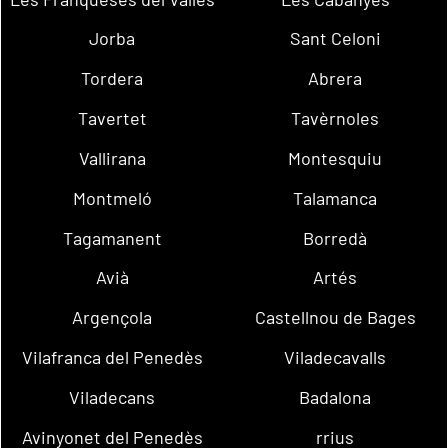
Jorba
Sant Celoni
Tordera
Abrera
Tavertet
Tavèrnoles
Vallirana
Montesquiu
Montmeló
Talamanca
Tagamanent
Borredà
Avià
Artés
Argençola
Castellnou de Bages
Vilafranca del Penedès
Viladecavalls
Viladecans
Badalona
Avinyonet del Penedès
rrius