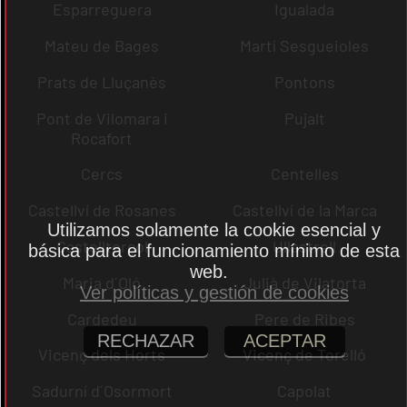
Esparreguera
Igualada
Mateu de Bages
Martí Sesgueioles
Prats de Lluçanès
Pontons
Pont de Vilomara i
Pujalt
Rocafort
Cercs
Centelles
Castellví de Rosanes
Castellví de la Marca
Utilizamos solamente la cookie esencial y
Castellterçol
Ullastrell
básica para el funcionamiento mínimo de esta
web.
Maria d´Oló
Julià de Vilatorta
Ver políticas y gestión de cookies
Cardedeu
Pere de Ribes
RECHAZAR
ACEPTAR
Vicenç dels Horts
Vicenç de Torelló
Sadurní d´Osormort
Capolat