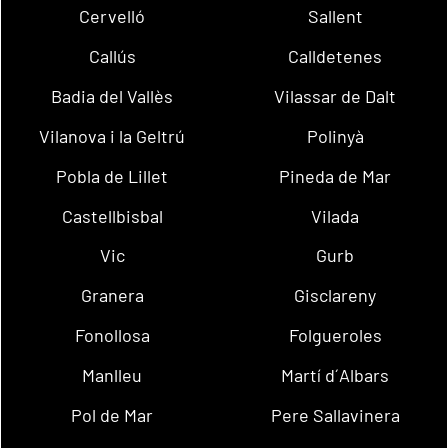
Cervelló
Sallent
Callús
Calldetenes
Badia del Vallès
Vilassar de Dalt
Vilanova i la Geltrú
Polinyà
Pobla de Lillet
Pineda de Mar
Castellbisbal
Vilada
Vic
Gurb
Granera
Gisclareny
Fonollosa
Folgueroles
Manlleu
Martí d´Albars
Pol de Mar
Pere Sallavinera