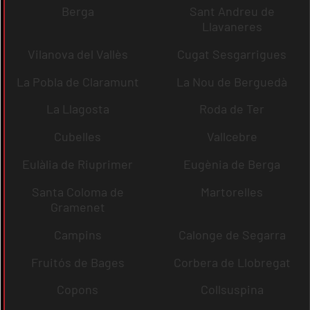
Berga
Sant Andreu de
Llavaneres
Vilanova del Vallès
Cugat Sesgarrigues
La Pobla de Claramunt
La Nou de Berguedà
La Llagosta
Roda de Ter
Cubelles
Vallcebre
Eulàlia de Riuprimer
Eugènia de Berga
Santa Coloma de
Martorelles
Gramenet
Campins
Calonge de Segarra
Fruitós de Bages
Corbera de Llobregat
Copons
Collsuspina