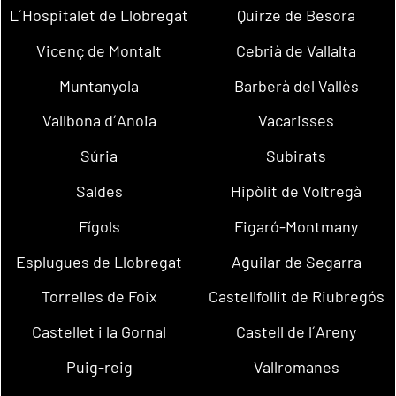
L´Hospitalet de Llobregat
Quirze de Besora
Vicenç de Montalt
Cebrià de Vallalta
Muntanyola
Barberà del Vallès
Vallbona d´Anoia
Vacarisses
Súria
Subirats
Saldes
Hipòlit de Voltregà
Fígols
Figaró-Montmany
Esplugues de Llobregat
Aguilar de Segarra
Torrelles de Foix
Castellfollit de Riubregós
Castellet i la Gornal
Castell de l´Areny
Puig-reig
Vallromanes