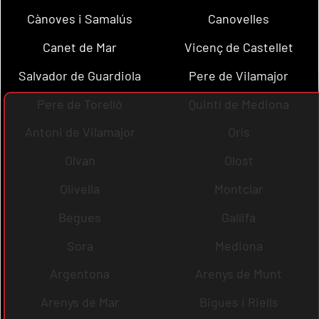
Cànoves i Samalús
Canovelles
Canet de Mar
Vicenç de Castellet
Salvador de Guardiola
Pere de Vilamajor
Pere de Torelló
Quintí de Mediona
Antoni de Vilamajor
Orís
Olvan
Olost
Olivella
Montclar
Begues
Gallifa
Sora
Mediona
Argentona
Arenys de Munt
Arenys de Mar
Bigues i Riells