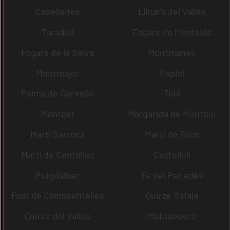
Capellades
Llinars del Vallès
Taradell
Fogars de Montclús
Fogars de la Selva
Montmaneu
Montmajor
Papiol
Palma de Cervelló
Teià
Montgat
Margarida de Montbui
Martí Sarroca
Martí de Tous
Martí de Centelles
Castellolí
Puigdàlber
Fe del Penedès
Fost de Campsentelles
Quirze Safaja
Quirze del Vallès
Matadepera