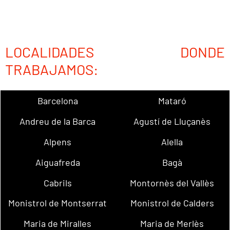
LOCALIDADES DONDE
TRABAJAMOS:
Barcelona
Mataró
Andreu de la Barca
Agustí de Lluçanès
Alpens
Alella
Aiguafreda
Bagà
Cabrils
Montornès del Vallès
Monistrol de Montserrat
Monistrol de Calders
Maria de Miralles
Maria de Merlès