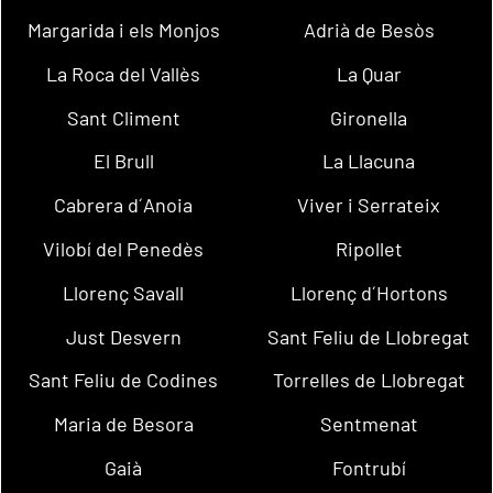
Margarida i els Monjos
Adrià de Besòs
La Roca del Vallès
La Quar
Sant Climent
Gironella
El Brull
La Llacuna
Cabrera d´Anoia
Viver i Serrateix
Vilobí del Penedès
Ripollet
Llorenç Savall
Llorenç d´Hortons
Just Desvern
Sant Feliu de Llobregat
Sant Feliu de Codines
Torrelles de Llobregat
Maria de Besora
Sentmenat
Gaià
Fontrubí