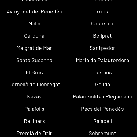
Avinyonet del Penedès
rrius
Malla
Castellcir
Cardona
Bellprat
Malgrat de Mar
Santpedor
Santa Susanna
Maria de Palautordera
El Bruc
Dosrius
Cornellà de Llobregat
Gelida
Navas
Palau-solità i Plegamans
Palafolls
Pacs del Penedès
Rellinars
Rajadell
Premià de Dalt
Sobremunt