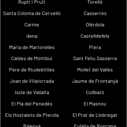
Rupit i Pruit
Torelló
Santa Coloma de Cervelló
Casserres
Carme
Olèrdola
dena
Castelldefels
Maria de Martorelles
Piera
Caldes de Montbui
Sant Feliu Sasserra
Pere de Riudebitlles
Mollet del Vallès
Joan de Vilatorrada
Jaume de Frontanyà
Iscle de Vallalta
Collbató
El Pla del Penedès
El Masnou
Els Hostalets de Pierola
El Prat de Llobregat
Balenyà
Eulàlia de Ronçana