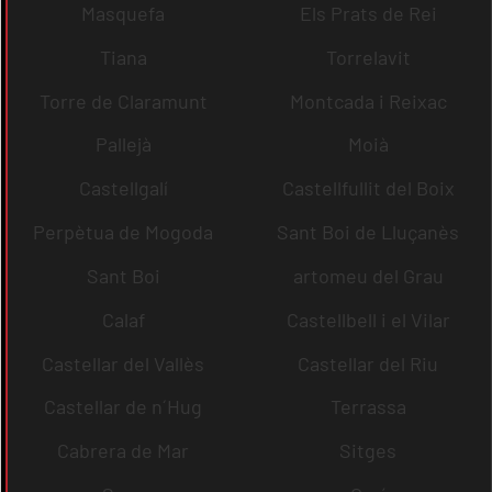
Masquefa
Els Prats de Rei
Tiana
Torrelavit
Torre de Claramunt
Montcada i Reixac
Pallejà
Moià
Castellgalí
Castellfullit del Boix
Perpètua de Mogoda
Sant Boi de Lluçanès
Sant Boi
artomeu del Grau
Calaf
Castellbell i el Vilar
Castellar del Vallès
Castellar del Riu
Castellar de n´Hug
Terrassa
Cabrera de Mar
Sitges