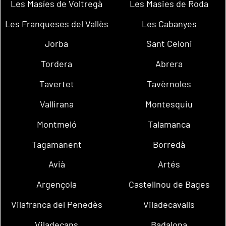
Les Masíes de Voltregà
Les Masies de Roda
Les Franqueses del Vallès
Les Cabanyes
Jorba
Sant Celoni
Tordera
Abrera
Tavertet
Tavèrnoles
Vallirana
Montesquiu
Montmeló
Talamanca
Tagamanent
Borredà
Avià
Artés
Argençola
Castellnou de Bages
Vilafranca del Penedès
Viladecavalls
Viladecans
Badalona