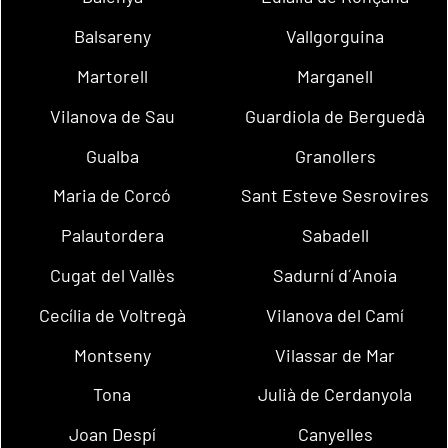
Balsareny
Vallgorguina
Martorell
Marganell
Vilanova de Sau
Guardiola de Berguedà
Gualba
Granollers
Maria de Corcó
Sant Esteve Sesrovires
Palautordera
Sabadell
Cugat del Vallès
Sadurní d´Anoia
Cecília de Voltregà
Vilanova del Camí
Montseny
Vilassar de Mar
Tona
Julià de Cerdanyola
Joan Despí
Canyelles