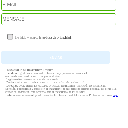
He leído y acepto la
política de privacidad
.
·
Responsable del tratamiento
: Fervalles
·
Finalidad
: gestionar el envío de información y prospección comercial,
relacionada con nuestros servicios y/o productos.
·
Legitimación
: consentimiento del interesado.
·
Destinatarios
: no se cederán datos a terceros, salvo obligación legal.
·
Derechos
: podrá ejercer los derechos de acceso, rectificación, limitación de tratamiento,
supresión, portabilidad y oposición al tratamiento de sus datos de carácter personal, así como a la
retirada del consentimiento prestado para el tratamiento de los mismos.
·
Información adicional
: puede consultar la información detallada sobre Protección de Datos
aquí
.