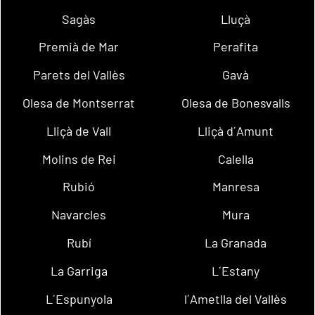
Sagàs
Lluçà
Premià de Mar
Perafita
Parets del Vallès
Gavà
Olesa de Montserrat
Olesa de Bonesvalls
Lliçà de Vall
Lliçà d´Amunt
Molins de Rei
Calella
Rubió
Manresa
Navarcles
Mura
Rubí
La Granada
La Garriga
L´Estany
L´Espunyola
l´Ametlla del Vallès