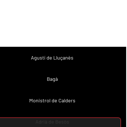
Agustí de Lluçanès
Bagà
Monistrol de Calders
Adrià de Besòs