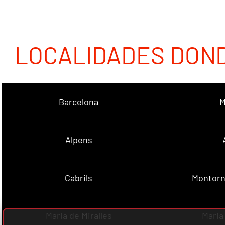
LOCALIDADES DON
Barcelona
M
Alpens
Cabrils
Montorn
Maria de Miralles
Maria