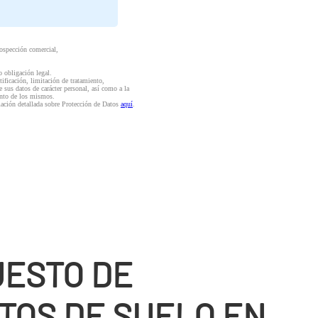
rospección comercial,
o obligación legal.
ctificación, limitación de tratamiento,
e sus datos de carácter personal, así como a la
iento de los mismos.
mación detallada sobre Protección de Datos
aquí
.
ESTO DE
TOS DE SUELO EN