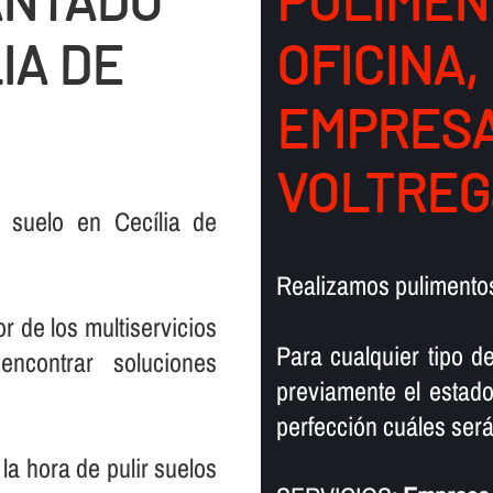
ANTADO
PULIMEN
IA DE
OFICINA,
EMPRESA
VOLTREG
 suelo en Cecília de
Realizamos pulimentos
r de los multiservicios
Para cualquier tipo d
encontrar soluciones
previamente el estado
perfección cuáles serán
la hora de pulir suelos