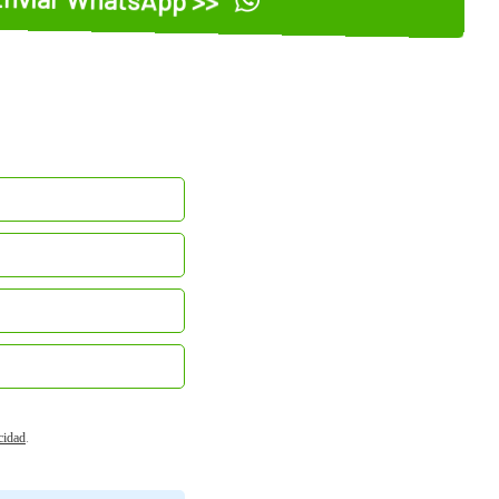
acidad
.