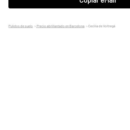
Pulidos de suelo
Precio abrillantado en Barcelona
Cecília de Voltregà