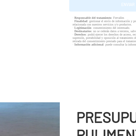
·
Responsable del tratamiento
: Fervalles
·
Finalidad
: gestionar el envío de información y p
relacionada con nuestros servicios y/o productos.
·
Legitimación
: consentimiento del interesado.
·
Destinatarios
: no se cederán datos a terceros, salv
·
Derechos
: podrá ejercer los derechos de acceso, re
supresión, portabilidad y oposición al tratamiento d
retirada del consentimiento prestado para el tratam
·
Información adicional
: puede consultar la infor
PRESUPU
PULIMEN