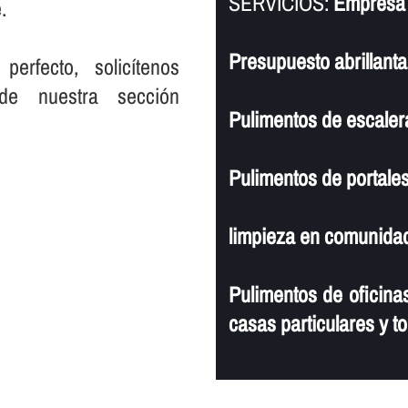
SERVICIOS:
Empresa d
.
Presupuesto abrillanta
rfecto, solicí­tenos
de nuestra sección
Pulimentos de escaler
Pulimentos de portales
limpieza en comunidad
Pulimentos de oficinas
casas particulares y to