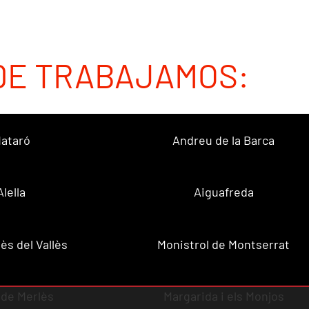
DE TRABAJAMOS:
ataró
Andreu de la Barca
Alella
Aiguafreda
ès del Vallès
Monistrol de Montserrat
 de Merlès
Margarida i els Monjos