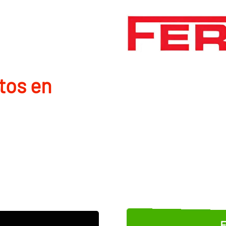
tos en
E