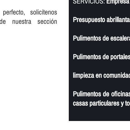
SERVICIOS:
Empresa d
rfecto, solicí­tenos
Presupuesto abrillantad
de nuestra sección
Pulimentos de escaler
Pulimentos de portales
limpieza en comunidad
Pulimentos de oficinas
casas particulares y to