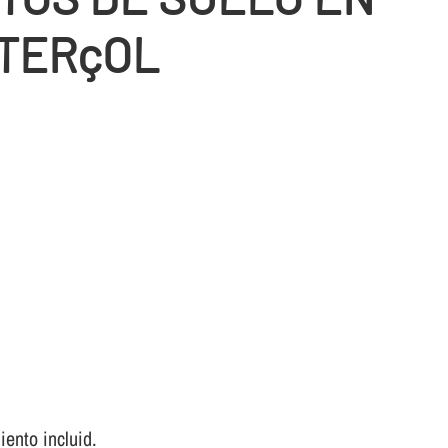
TERçOL
ento incluid.