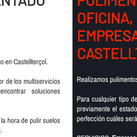
ANTADO
PULIMEN
OFICINA,
EMPRESA
CASTELL
 en Castellterçol.
Realizamos pulimentos 
r de los multiservicios
encontrar soluciones
Para cualquier tipo d
previamente el estado
perfección cuáles serán
la hora de pulir suelos
.