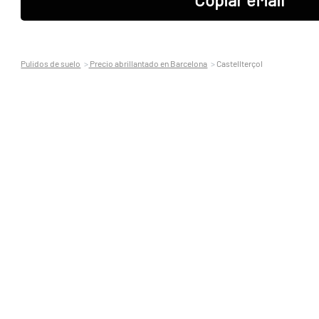
Pulidos de suelo
Precio abrillantado en Barcelona
Castellterçol