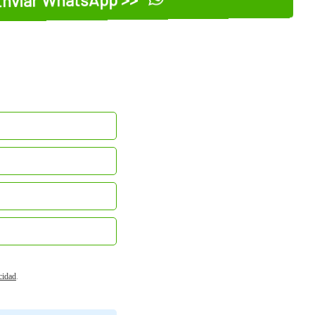
acidad
.