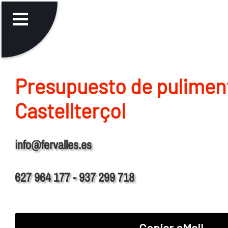
Presupuesto de pulimen
Castellterçol
info@fervalles.es
627 964 177 - 937 299 718
Copiar eMail