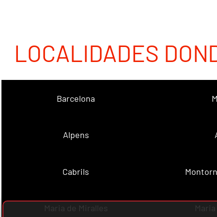
LOCALIDADES DON
Barcelona
M
Alpens
Cabrils
Montorn
Maria de Miralles
Maria