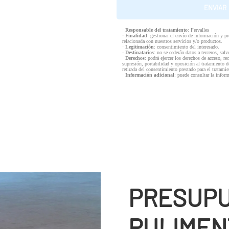
·
Responsable del tratamiento
: Fervalles
·
Finalidad
: gestionar el envío de información y p
relacionada con nuestros servicios y/o productos.
·
Legitimación
: consentimiento del interesado.
·
Destinatarios
: no se cederán datos a terceros, salv
·
Derechos
: podrá ejercer los derechos de acceso, re
supresión, portabilidad y oposición al tratamiento d
retirada del consentimiento prestado para el tratam
·
Información adicional
: puede consultar la infor
PRESUPU
PULIMEN