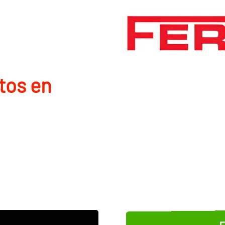
tos en
E