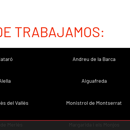
DE TRABAJAMOS:
ataró
Andreu de la Barca
Alella
Aiguafreda
ès del Vallès
Monistrol de Montserrat
 de Merlès
Margarida i els Monjos