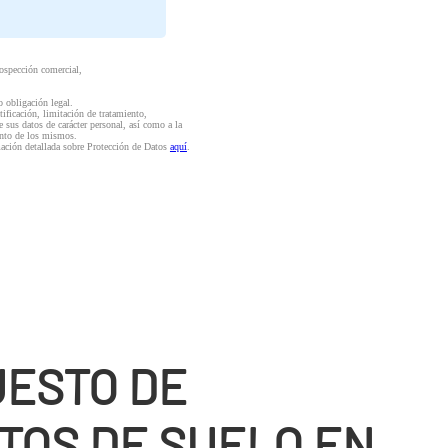
rospección comercial,
o obligación legal.
ctificación, limitación de tratamiento,
e sus datos de carácter personal, así como a la
iento de los mismos.
mación detallada sobre Protección de Datos
aquí
.
ESTO DE
TOS DE SUELO EN