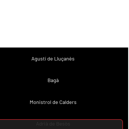
Agustí de Lluçanès
Bagà
Monistrol de Calders
Adrià de Besòs