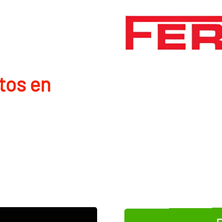
tos en
E