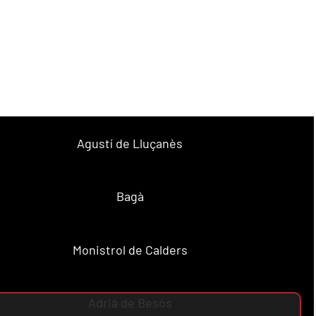
Agustí de Lluçanès
Bagà
Monistrol de Calders
Adrià de Besòs