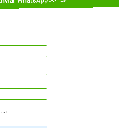
acidad
.