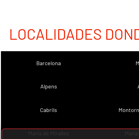
LOCALIDADES DON
Barcelona
M
Alpens
Cabrils
Montorn
Maria de Miralles
Maria