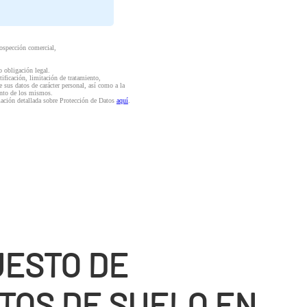
rospección comercial,
o obligación legal.
ctificación, limitación de tratamiento,
e sus datos de carácter personal, así como a la
iento de los mismos.
mación detallada sobre Protección de Datos
aquí
.
ESTO DE
TOS DE SUELO EN