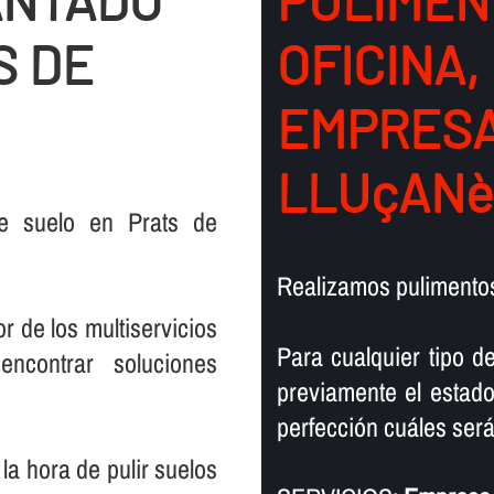
ANTADO
PULIMEN
S DE
OFICINA,
EMPRESA
LLUçANè
e suelo en Prats de
Realizamos pulimentos
r de los multiservicios
Para cualquier tipo d
encontrar soluciones
previamente el estado
perfección cuáles serán
la hora de pulir suelos