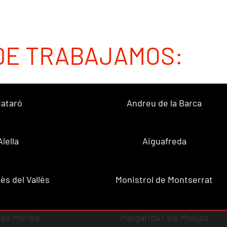
DE TRABAJAMOS:
ataró
Andreu de la Barca
Alella
Aiguafreda
ès del Vallès
Monistrol de Montserrat
 de Merlès
Margarida i els Monjos