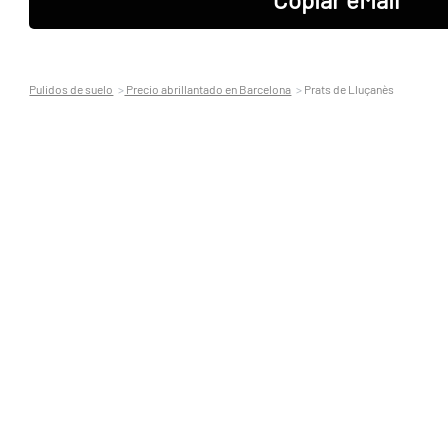
Pulidos de suelo
Precio abrillantado en Barcelona
Prats de Lluçanès