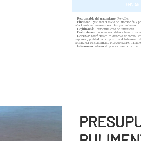
·
Responsable del tratamiento
: Fervalles
·
Finalidad
: gestionar el envío de información y p
relacionada con nuestros servicios y/o productos.
·
Legitimación
: consentimiento del interesado.
·
Destinatarios
: no se cederán datos a terceros, salv
·
Derechos
: podrá ejercer los derechos de acceso, re
supresión, portabilidad y oposición al tratamiento d
retirada del consentimiento prestado para el tratam
·
Información adicional
: puede consultar la infor
PRESUPU
PULIMEN