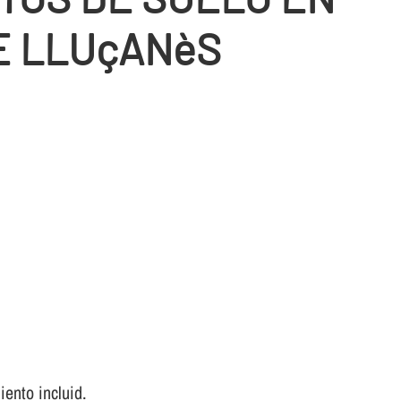
E LLUçANèS
ento incluid.