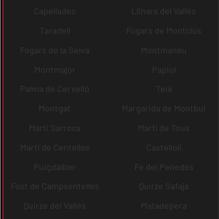
Capellades
Llinars del Vallès
Taradell
Fogars de Montclús
Fogars de la Selva
Montmaneu
Montmajor
Papiol
Palma de Cervelló
Teià
Montgat
Margarida de Montbui
Martí Sarroca
Martí de Tous
Martí de Centelles
Castellolí
Puigdàlber
Fe del Penedès
Fost de Campsentelles
Quirze Safaja
Quirze del Vallès
Matadepera