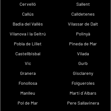
Cervelló
Sallent
Callús
Calldetenes
Badia del Vallès
Vilassar de Dalt
Vilanova i la Geltrú
Polinyà
Pobla de Lillet
Pineda de Mar
Castellbisbal
Vilada
Vic
Gurb
Granera
Gisclareny
Fonollosa
Folgueroles
Manlleu
Martí d´Albars
Pol de Mar
Pere Sallavinera