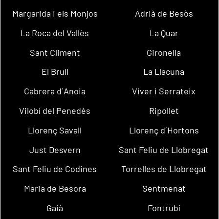
Margarida i els Monjos
Adrià de Besòs
La Roca del Vallès
La Quar
Sant Climent
Gironella
El Brull
La Llacuna
Cabrera d´Anoia
Viver i Serrateix
Vilobí del Penedès
Ripollet
Llorenç Savall
Llorenç d´Hortons
Just Desvern
Sant Feliu de Llobregat
Sant Feliu de Codines
Torrelles de Llobregat
Maria de Besora
Sentmenat
Gaià
Fontrubí