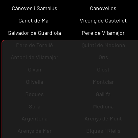
Cànoves i Samalús
Canovelles
Canet de Mar
Vicenç de Castellet
Salvador de Guardiola
Pere de Vilamajor
Pere de Torelló
Quintí de Mediona
Antoni de Vilamajor
Orís
Olvan
Olost
Olivella
Montclar
Begues
Gallifa
Sora
Mediona
Argentona
Arenys de Munt
Arenys de Mar
Bigues i Riells