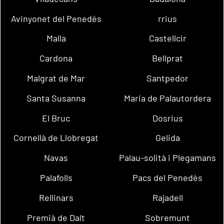
Avinyonet del Penedès
rrius
Malla
Castellcir
Cardona
Bellprat
Malgrat de Mar
Santpedor
Santa Susanna
Maria de Palautordera
El Bruc
Dosrius
Cornellà de Llobregat
Gelida
Navas
Palau-solità i Plegamans
Palafolls
Pacs del Penedès
Rellinars
Rajadell
Premià de Dalt
Sobremunt