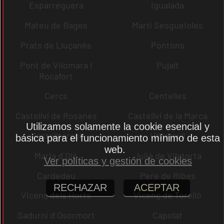
Esparreguera
Igualada
Mateu de Bages
Martí Sesgueioles
Prats de Lluçanès
Pontons
Pont de Vilomara i
Pujalt
Rocafort
Cercs
Centelles
Castellví de Rosanes
Castellví de la Marca
Utilizamos solamente la cookie esencial y
Castellterçol
Ullastrell
básica para el funcionamiento mínimo de esta
web.
Maria d´Oló
Julià de Vilatorta
Ver políticas y gestión de cookies
Cardedeu
Pere de Ribes
RECHAZAR
ACEPTAR
Vicenç dels Horts
Vicenç de Torelló
Sadurní d´Osormort
Capolat