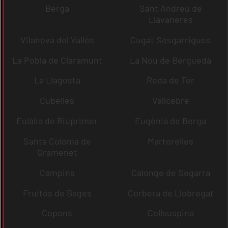
Berga
Sant Andreu de
Llavaneres
Vilanova del Vallès
Cugat Sesgarrigues
La Pobla de Claramunt
La Nou de Berguedà
La Llagosta
Roda de Ter
Cubelles
Vallcebre
Eulàlia de Riuprimer
Eugènia de Berga
Santa Coloma de
Martorelles
Gramenet
Campins
Calonge de Segarra
Fruitós de Bages
Corbera de Llobregat
Copons
Collsuspina