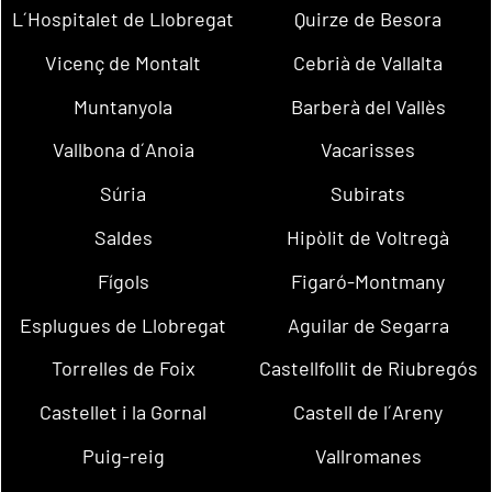
L´Hospitalet de Llobregat
Quirze de Besora
Vicenç de Montalt
Cebrià de Vallalta
Muntanyola
Barberà del Vallès
Vallbona d´Anoia
Vacarisses
Súria
Subirats
Saldes
Hipòlit de Voltregà
Fígols
Figaró-Montmany
Esplugues de Llobregat
Aguilar de Segarra
Torrelles de Foix
Castellfollit de Riubregós
Castellet i la Gornal
Castell de l´Areny
Puig-reig
Vallromanes