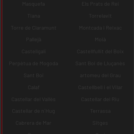
Masquefa
Els Prats de Rei
Tiana
Torrelavit
Torre de Claramunt
Montcada i Reixac
Pallejà
Moià
Castellgalí
Castellfullit del Boix
Perpètua de Mogoda
Sant Boi de Lluçanès
Sant Boi
artomeu del Grau
Calaf
Castellbell i el Vilar
Castellar del Vallès
Castellar del Riu
Castellar de n´Hug
Terrassa
Cabrera de Mar
Sitges