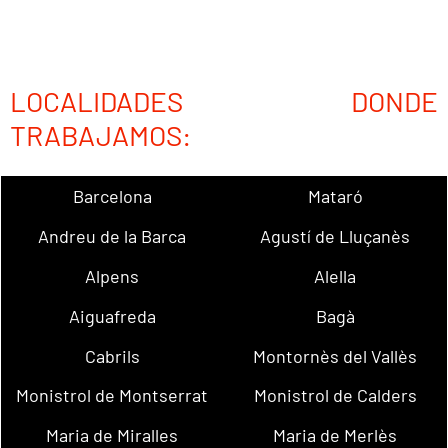
LOCALIDADES DONDE
TRABAJAMOS:
Barcelona
Mataró
Andreu de la Barca
Agustí de Lluçanès
Alpens
Alella
Aiguafreda
Bagà
Cabrils
Montornès del Vallès
Monistrol de Montserrat
Monistrol de Calders
Maria de Miralles
Maria de Merlès