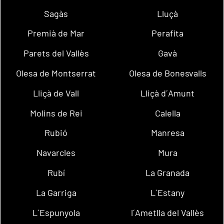
Sagàs
Lluçà
Premià de Mar
Perafita
Parets del Vallès
Gavà
Olesa de Montserrat
Olesa de Bonesvalls
Lliçà de Vall
Lliçà d´Amunt
Molins de Rei
Calella
Rubió
Manresa
Navarcles
Mura
Rubí
La Granada
La Garriga
L´Estany
L´Espunyola
l´Ametlla del Vallès