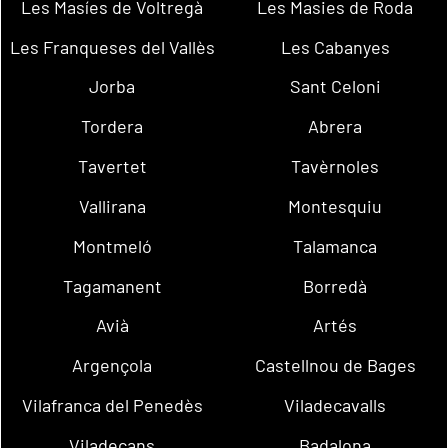
Les Masíes de Voltregà
Les Masies de Roda
Les Franqueses del Vallès
Les Cabanyes
Jorba
Sant Celoni
Tordera
Abrera
Tavertet
Tavèrnoles
Vallirana
Montesquiu
Montmeló
Talamanca
Tagamanent
Borredà
Avià
Artés
Argençola
Castellnou de Bages
Vilafranca del Penedès
Viladecavalls
Viladecans
Badalona