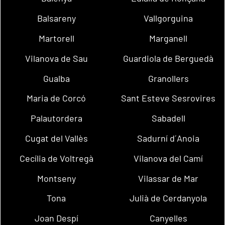
Balsareny
Vallgorguina
Martorell
Marganell
Vilanova de Sau
Guardiola de Berguedà
Gualba
Granollers
Maria de Corcó
Sant Esteve Sesrovires
Palautordera
Sabadell
Cugat del Vallès
Sadurní d´Anoia
Cecília de Voltregà
Vilanova del Camí
Montseny
Vilassar de Mar
Tona
Julià de Cerdanyola
Joan Despí
Canyelles