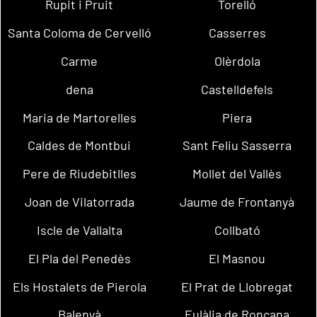
Rupit i Pruit
Torelló
Santa Coloma de Cervelló
Casserres
Carme
Olèrdola
dena
Castelldefels
Maria de Martorelles
Piera
Caldes de Montbui
Sant Feliu Sasserra
Pere de Riudebitlles
Mollet del Vallès
Joan de Vilatorrada
Jaume de Frontanyà
Iscle de Vallalta
Collbató
El Pla del Penedès
El Masnou
Els Hostalets de Pierola
El Prat de Llobregat
Balenyà
Eulàlia de Ronçana