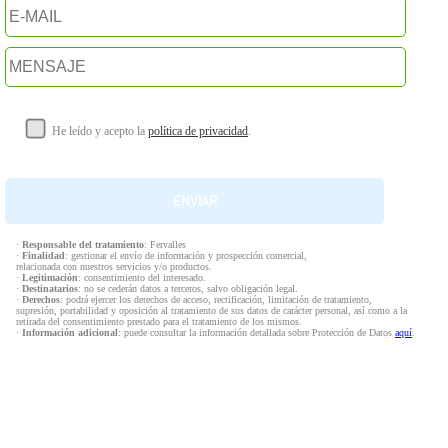
He leído y acepto la
política de privacidad
.
·
Responsable del tratamiento
: Fervalles
·
Finalidad
: gestionar el envío de información y prospección comercial,
relacionada con nuestros servicios y/o productos.
·
Legitimación
: consentimiento del interesado.
·
Destinatarios
: no se cederán datos a terceros, salvo obligación legal.
·
Derechos
: podrá ejercer los derechos de acceso, rectificación, limitación de tratamiento,
supresión, portabilidad y oposición al tratamiento de sus datos de carácter personal, así como a la
retirada del consentimiento prestado para el tratamiento de los mismos.
·
Información adicional
: puede consultar la información detallada sobre Protección de Datos
aquí
.