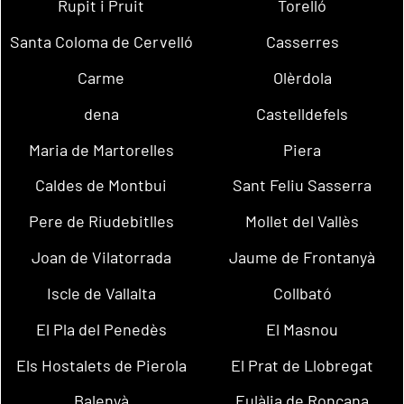
Rupit i Pruit
Torelló
Santa Coloma de Cervelló
Casserres
Carme
Olèrdola
dena
Castelldefels
Maria de Martorelles
Piera
Caldes de Montbui
Sant Feliu Sasserra
Pere de Riudebitlles
Mollet del Vallès
Joan de Vilatorrada
Jaume de Frontanyà
Iscle de Vallalta
Collbató
El Pla del Penedès
El Masnou
Els Hostalets de Pierola
El Prat de Llobregat
Balenyà
Eulàlia de Ronçana