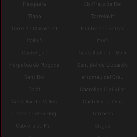
Masquefa
Els Prats de Rei
Tiana
Torrelavit
Torre de Claramunt
Montcada i Reixac
Pallejà
Moià
Castellgalí
Castellfullit del Boix
Perpètua de Mogoda
Sant Boi de Lluçanès
Sant Boi
artomeu del Grau
Calaf
Castellbell i el Vilar
Castellar del Vallès
Castellar del Riu
Castellar de n´Hug
Terrassa
Cabrera de Mar
Sitges