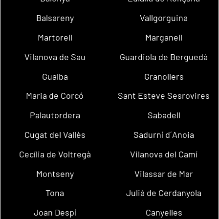
Balsareny
Vallgorguina
Martorell
Marganell
Vilanova de Sau
Guardiola de Berguedà
Gualba
Granollers
Maria de Corcó
Sant Esteve Sesrovires
Palautordera
Sabadell
Cugat del Vallès
Sadurní d´Anoia
Cecília de Voltregà
Vilanova del Camí
Montseny
Vilassar de Mar
Tona
Julià de Cerdanyola
Joan Despí
Canyelles