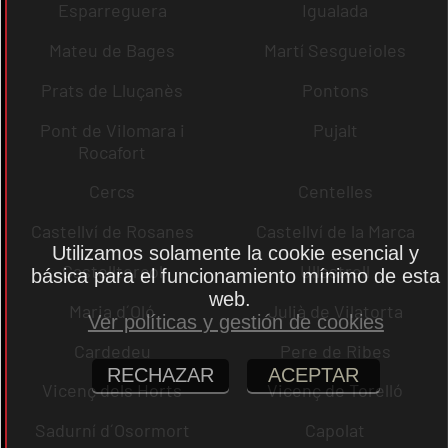
Esparreguera
Igualada
Mateu de Bages
Martí Sesgueioles
Prats de Lluçanès
Pontons
Pont de Vilomara i
Pujalt
Rocafort
Cercs
Centelles
Castellví de Rosanes
Castellví de la Marca
Utilizamos solamente la cookie esencial y
Castellterçol
Ullastrell
básica para el funcionamiento mínimo de esta
web.
Maria d´Oló
Julià de Vilatorta
Ver políticas y gestión de cookies
Cardedeu
Pere de Ribes
RECHAZAR
ACEPTAR
Vicenç dels Horts
Vicenç de Torelló
Sadurní d´Osormort
Capolat