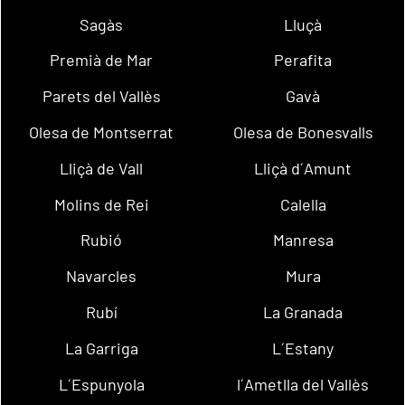
Sagàs
Lluçà
Premià de Mar
Perafita
Parets del Vallès
Gavà
Olesa de Montserrat
Olesa de Bonesvalls
Lliçà de Vall
Lliçà d´Amunt
Molins de Rei
Calella
Rubió
Manresa
Navarcles
Mura
Rubí
La Granada
La Garriga
L´Estany
L´Espunyola
l´Ametlla del Vallès