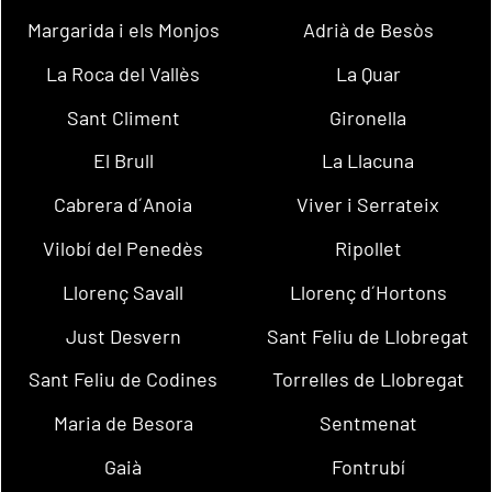
Margarida i els Monjos
Adrià de Besòs
La Roca del Vallès
La Quar
Sant Climent
Gironella
El Brull
La Llacuna
Cabrera d´Anoia
Viver i Serrateix
Vilobí del Penedès
Ripollet
Llorenç Savall
Llorenç d´Hortons
Just Desvern
Sant Feliu de Llobregat
Sant Feliu de Codines
Torrelles de Llobregat
Maria de Besora
Sentmenat
Gaià
Fontrubí