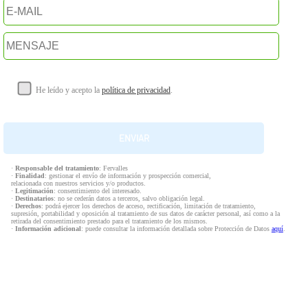
He leído y acepto la
política de privacidad
.
·
Responsable del tratamiento
: Fervalles
·
Finalidad
: gestionar el envío de información y prospección comercial,
relacionada con nuestros servicios y/o productos.
·
Legitimación
: consentimiento del interesado.
·
Destinatarios
: no se cederán datos a terceros, salvo obligación legal.
·
Derechos
: podrá ejercer los derechos de acceso, rectificación, limitación de tratamiento,
supresión, portabilidad y oposición al tratamiento de sus datos de carácter personal, así como a la
retirada del consentimiento prestado para el tratamiento de los mismos.
·
Información adicional
: puede consultar la información detallada sobre Protección de Datos
aquí
.