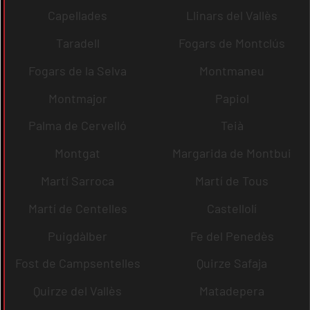
Capellades
Llinars del Vallès
Taradell
Fogars de Montclús
Fogars de la Selva
Montmaneu
Montmajor
Papiol
Palma de Cervelló
Teià
Montgat
Margarida de Montbui
Martí Sarroca
Martí de Tous
Martí de Centelles
Castellolí
Puigdàlber
Fe del Penedès
Fost de Campsentelles
Quirze Safaja
Quirze del Vallès
Matadepera