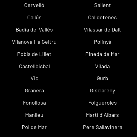
Cervelló
Sallent
Callús
Calldetenes
Badia del Vallès
Vilassar de Dalt
Vilanova i la Geltrú
Polinyà
Pobla de Lillet
Pineda de Mar
Castellbisbal
Vilada
Vic
Gurb
Granera
Gisclareny
Fonollosa
Folgueroles
Manlleu
Martí d´Albars
Pol de Mar
Pere Sallavinera