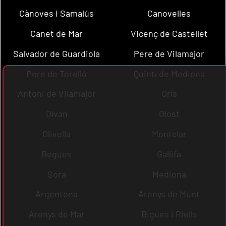
Cànoves i Samalús
Canovelles
Canet de Mar
Vicenç de Castellet
Salvador de Guardiola
Pere de Vilamajor
Pere de Torelló
Quintí de Mediona
Antoni de Vilamajor
Orís
Olvan
Olost
Olivella
Montclar
Begues
Gallifa
Sora
Mediona
Argentona
Arenys de Munt
Arenys de Mar
Bigues i Riells