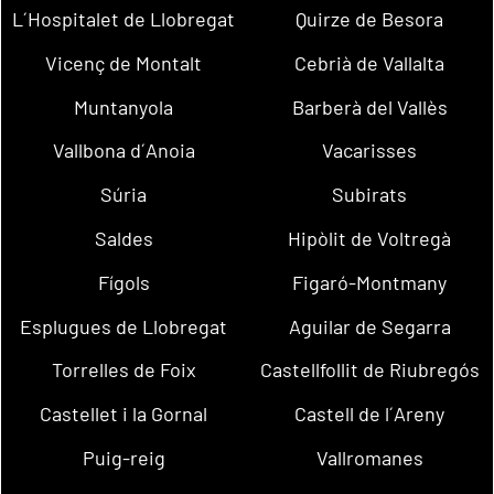
L´Hospitalet de Llobregat
Quirze de Besora
Vicenç de Montalt
Cebrià de Vallalta
Muntanyola
Barberà del Vallès
Vallbona d´Anoia
Vacarisses
Súria
Subirats
Saldes
Hipòlit de Voltregà
Fígols
Figaró-Montmany
Esplugues de Llobregat
Aguilar de Segarra
Torrelles de Foix
Castellfollit de Riubregós
Castellet i la Gornal
Castell de l´Areny
Puig-reig
Vallromanes