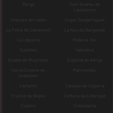
Berga
Sant Andreu de
Llavaneres
Vilanova del Vallès
Cugat Sesgarrigues
La Pobla de Claramunt
La Nou de Berguedà
La Llagosta
Roda de Ter
Cubelles
Vallcebre
Eulàlia de Riuprimer
Eugènia de Berga
Santa Coloma de
Martorelles
Gramenet
Campins
Calonge de Segarra
Fruitós de Bages
Corbera de Llobregat
Copons
Collsuspina