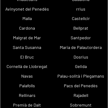
Avinyonet del Penedès
rrius
Malla
Castellcir
Cardona
Bellprat
Malgrat de Mar
Santpedor
Santa Susanna
Maria de Palautordera
El Bruc
Dosrius
Cornellà de Llobregat
Gelida
Navas
Palau-solità i Plegamans
Palafolls
Pacs del Penedès
Rellinars
Rajadell
Premià de Dalt
Sobremunt