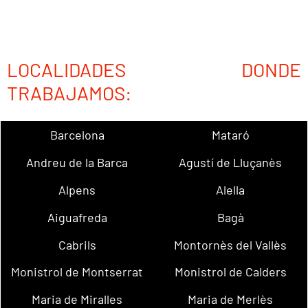
LOCALIDADES DONDE
TRABAJAMOS:
Barcelona
Mataró
Andreu de la Barca
Agustí de Lluçanès
Alpens
Alella
Aiguafreda
Bagà
Cabrils
Montornès del Vallès
Monistrol de Montserrat
Monistrol de Calders
Maria de Miralles
Maria de Merlès