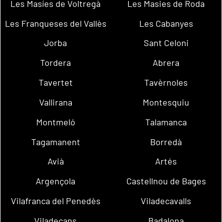
Les Masíes de Voltregà
Les Masies de Roda
Les Franqueses del Vallès
Les Cabanyes
Jorba
Sant Celoni
Tordera
Abrera
Tavertet
Tavèrnoles
Vallirana
Montesquiu
Montmeló
Talamanca
Tagamanent
Borredà
Avià
Artés
Argençola
Castellnou de Bages
Vilafranca del Penedès
Viladecavalls
Viladecans
Badalona