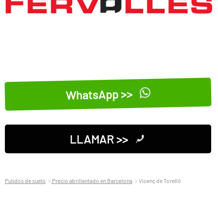
WhatsApp >>
LLAMAR >>
Pulidos de suelo
Precio abrillantado en Barcelona
Vicenç de Torelló