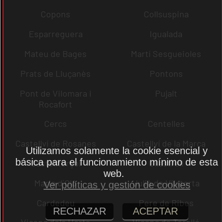
Copons
Collsuspina
Esparreguera
Igualada
Mateu de Bages
Martí Sesgueioles
Prats de Lluçanès
Pontons
Pont de Vilomara i
Pujalt
Rocafort
Cercs
Centelles
Castellví de Rosanes
Castellví de la Marca
Utilizamos solamente la cookie esencial y
básica para el funcionamiento mínimo de esta
Castellterçol
Ullastrell
web.
Maria d´Oló
Julià de Vilatorta
Ver políticas y gestión de cookies
Cardedeu
Pere de Ribes
RECHAZAR
ACEPTAR