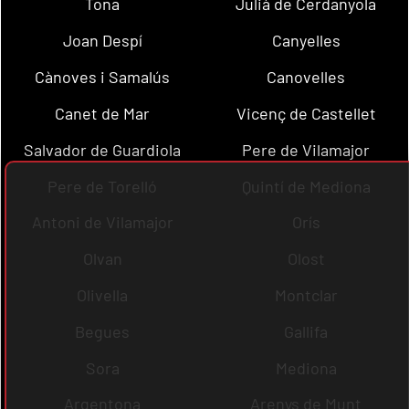
Tona
Julià de Cerdanyola
Joan Despí
Canyelles
Cànoves i Samalús
Canovelles
Canet de Mar
Vicenç de Castellet
Salvador de Guardiola
Pere de Vilamajor
Pere de Torelló
Quintí de Mediona
Antoni de Vilamajor
Orís
Olvan
Olost
Olivella
Montclar
Begues
Gallifa
Sora
Mediona
Argentona
Arenys de Munt