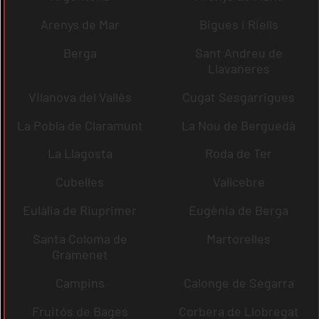
Arenys de Mar
Bigues i Riells
Berga
Sant Andreu de
Llavaneres
Vilanova del Vallès
Cugat Sesgarrigues
La Pobla de Claramunt
La Nou de Berguedà
La Llagosta
Roda de Ter
Cubelles
Vallcebre
Eulàlia de Riuprimer
Eugènia de Berga
Santa Coloma de
Martorelles
Gramenet
Campins
Calonge de Segarra
Fruitós de Bages
Corbera de Llobregat