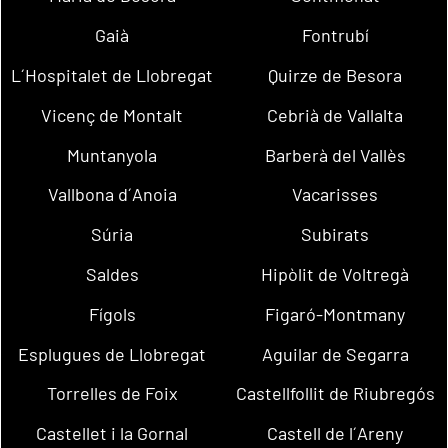
Gaià
Fontrubí
L´Hospitalet de Llobregat
Quirze de Besora
Vicenç de Montalt
Cebrià de Vallalta
Muntanyola
Barberà del Vallès
Vallbona d´Anoia
Vacarisses
Súria
Subirats
Saldes
Hipòlit de Voltregà
Fígols
Figaró-Montmany
Esplugues de Llobregat
Aguilar de Segarra
Torrelles de Foix
Castellfollit de Riubregós
Castellet i la Gornal
Castell de l´Areny