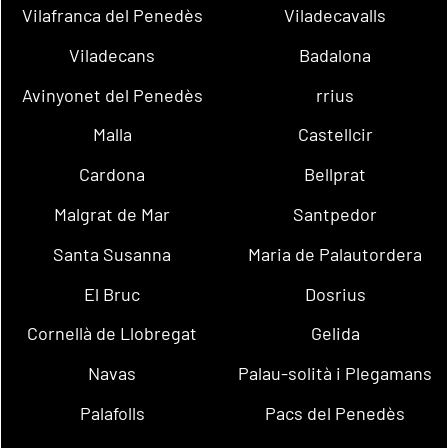
Vilafranca del Penedès
Viladecavalls
Viladecans
Badalona
Avinyonet del Penedès
rrius
Malla
Castellcir
Cardona
Bellprat
Malgrat de Mar
Santpedor
Santa Susanna
Maria de Palautordera
El Bruc
Dosrius
Cornellà de Llobregat
Gelida
Navas
Palau-solità i Plegamans
Palafolls
Pacs del Penedès