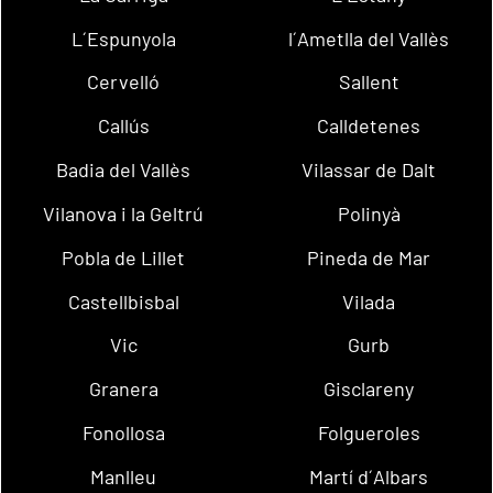
L´Espunyola
l´Ametlla del Vallès
Cervelló
Sallent
Callús
Calldetenes
Badia del Vallès
Vilassar de Dalt
Vilanova i la Geltrú
Polinyà
Pobla de Lillet
Pineda de Mar
Castellbisbal
Vilada
Vic
Gurb
Granera
Gisclareny
Fonollosa
Folgueroles
Manlleu
Martí d´Albars