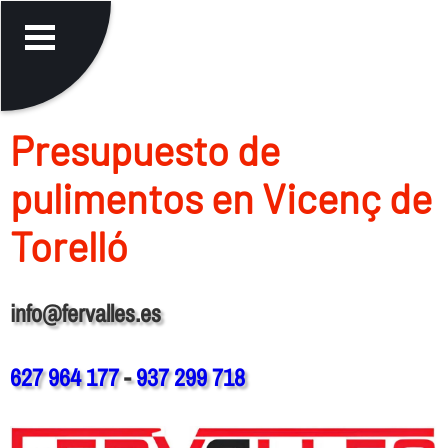
Presupuesto de
pulimentos en Vicenç de
Torelló
info@fervalles.es
627 964 177
-
937 299 718