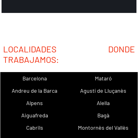
LOCALIDADES DONDE
TRABAJAMOS:
Barcelona
Mataró
Andreu de la Barca
Agustí de Lluçanès
Alpens
Alella
Aiguafreda
Bagà
Cabrils
Montornès del Vallès