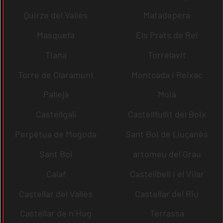
Quirze del Vallès
Matadepera
Masquefa
Els Prats de Rei
Tiana
Torrelavit
Torre de Claramunt
Montcada i Reixac
Pallejà
Moià
Castellgalí
Castellfullit del Boix
Perpètua de Mogoda
Sant Boi de Lluçanès
Sant Boi
artomeu del Grau
Calaf
Castellbell i el Vilar
Castellar del Vallès
Castellar del Riu
Castellar de n´Hug
Terrassa