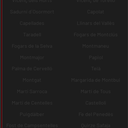
Vicenç dels Horts
Vicenç de Torelló
Sadurní d´Osormort
Capolat
Capellades
Llinars del Vallès
Taradell
Fogars de Montclús
Fogars de la Selva
Montmaneu
Montmajor
Papiol
Palma de Cervelló
Teià
Montgat
Margarida de Montbui
Martí Sarroca
Martí de Tous
Martí de Centelles
Castellolí
Puigdàlber
Fe del Penedès
Fost de Campsentelles
Quirze Safaja