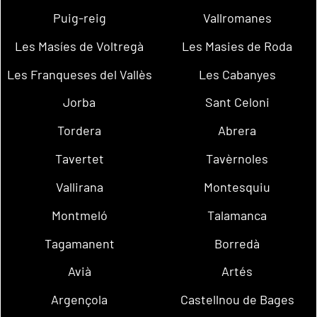
Puig-reig
Vallromanes
Les Masíes de Voltregà
Les Masies de Roda
Les Franqueses del Vallès
Les Cabanyes
Jorba
Sant Celoni
Tordera
Abrera
Tavertet
Tavèrnoles
Vallirana
Montesquiu
Montmeló
Talamanca
Tagamanent
Borredà
Avià
Artés
Argençola
Castellnou de Bages