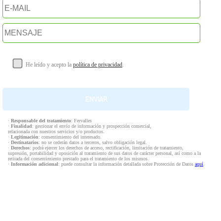
He leído y acepto la
política de privacidad
.
·
Responsable del tratamiento
: Fervalles
·
Finalidad
: gestionar el envío de información y prospección comercial,
relacionada con nuestros servicios y/o productos.
·
Legitimación
: consentimiento del interesado.
·
Destinatarios
: no se cederán datos a terceros, salvo obligación legal.
·
Derechos
: podrá ejercer los derechos de acceso, rectificación, limitación de tratamiento,
supresión, portabilidad y oposición al tratamiento de sus datos de carácter personal, así como a la
retirada del consentimiento prestado para el tratamiento de los mismos.
·
Información adicional
: puede consultar la información detallada sobre Protección de Datos
aquí
.