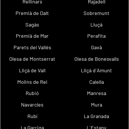
Rellinars
Rajadell
Premià de Dalt
Sobremunt
Sagàs
Lluçà
Premià de Mar
Perafita
Parets del Vallès
Gavà
Olesa de Montserrat
Olesa de Bonesvalls
Lliçà de Vall
Lliçà d´Amunt
Molins de Rei
Calella
Rubió
Manresa
Navarcles
Mura
Rubí
La Granada
La Garriga
L´Estany