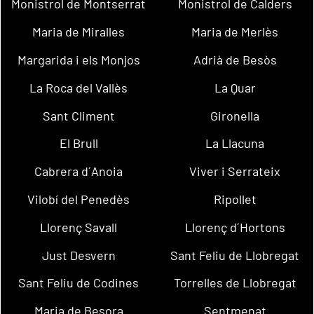
Monistrol de Montserrat
Monistrol de Calders
Maria de Miralles
Maria de Merlès
Margarida i els Monjos
Adrià de Besòs
La Roca del Vallès
La Quar
Sant Climent
Gironella
El Brull
La Llacuna
Cabrera d´Anoia
Viver i Serrateix
Vilobí del Penedès
Ripollet
Llorenç Savall
Llorenç d´Hortons
Just Desvern
Sant Feliu de Llobregat
Sant Feliu de Codines
Torrelles de Llobregat
Maria de Besora
Sentmenat