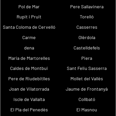
Pol de Mar
Pere Sallavinera
Rupit i Pruit
Torelló
Santa Coloma de Cervelló
Casserres
Carme
Olèrdola
dena
Castelldefels
Maria de Martorelles
Piera
Caldes de Montbui
Sant Feliu Sasserra
Pere de Riudebitlles
Mollet del Vallès
Joan de Vilatorrada
Jaume de Frontanyà
Iscle de Vallalta
Collbató
El Pla del Penedès
El Masnou