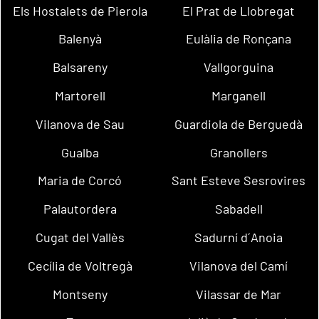
Els Hostalets de Pierola
El Prat de Llobregat
Balenyà
Eulàlia de Ronçana
Balsareny
Vallgorguina
Martorell
Marganell
Vilanova de Sau
Guardiola de Berguedà
Gualba
Granollers
Maria de Corcó
Sant Esteve Sesrovires
Palautordera
Sabadell
Cugat del Vallès
Sadurní d´Anoia
Cecília de Voltregà
Vilanova del Camí
Montseny
Vilassar de Mar