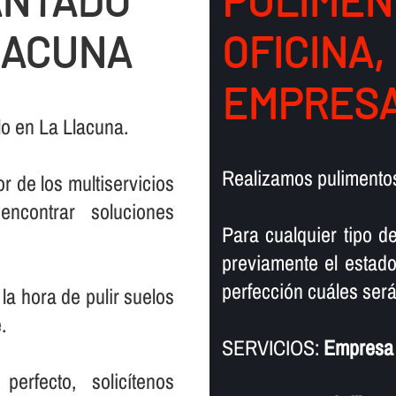
ANTADO
PULIMEN
LACUNA
OFICINA,
EMPRESA
o en La Llacuna.
Realizamos pulimentos
r de los multiservicios
encontrar soluciones
Para cualquier tipo d
previamente el estado
perfección cuáles serán
la hora de pulir suelos
.
SERVICIOS:
Empresa 
rfecto, solicí­tenos