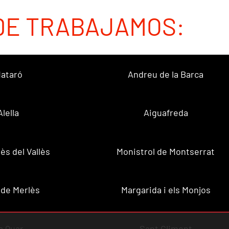
DE TRABAJAMOS:
ataró
Andreu de la Barca
Alella
Aiguafreda
ès del Vallès
Monistrol de Montserrat
 de Merlès
Margarida i els Monjos
a Quar
Sant Climent