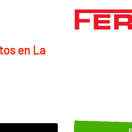
tos en La
E