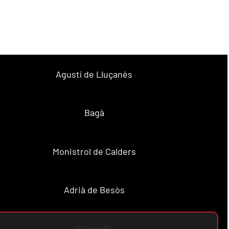
Agustí de Lluçanès
Bagà
Monistrol de Calders
Adrià de Besòs
Gironella