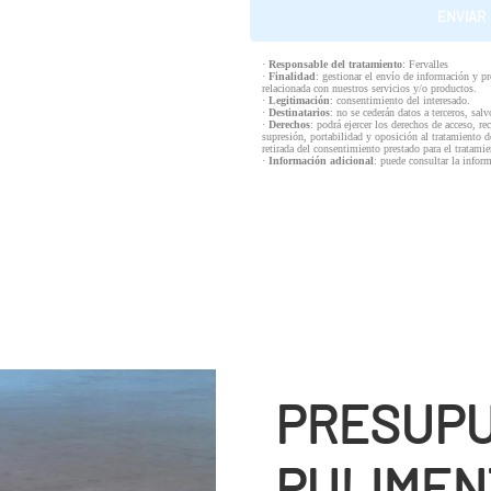
·
Responsable del tratamiento
: Fervalles
·
Finalidad
: gestionar el envío de información y p
relacionada con nuestros servicios y/o productos.
·
Legitimación
: consentimiento del interesado.
·
Destinatarios
: no se cederán datos a terceros, salv
·
Derechos
: podrá ejercer los derechos de acceso, re
supresión, portabilidad y oposición al tratamiento d
retirada del consentimiento prestado para el tratam
·
Información adicional
: puede consultar la infor
PRESUPU
PULIMEN