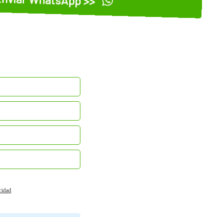
acidad
.