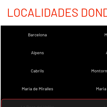
LOCALIDADES DON
Barcelona
M
Alpens
Cabrils
Montorn
Maria de Miralles
Maria
La Roca del Vallès
L