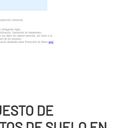
rospección comercial,
o obligación legal.
ctificación, limitación de tratamiento,
e sus datos de carácter personal, así como a la
iento de los mismos.
mación detallada sobre Protección de Datos
aquí
.
ESTO DE
TOS DE SUELO EN