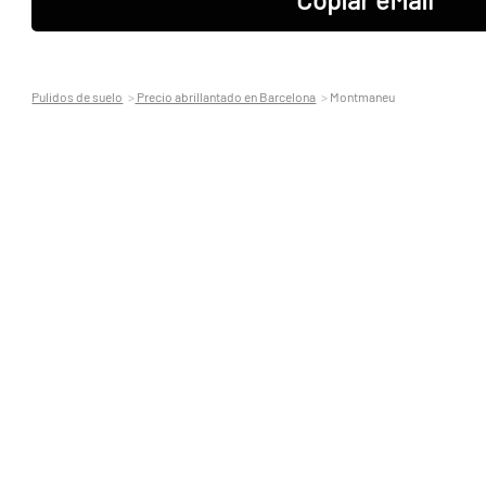
Pulidos de suelo
Precio abrillantado en Barcelona
Montmaneu