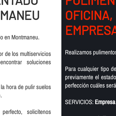
ANTADO
PULIMEN
TMANEU
OFICINA,
EMPRESA
elo en Montmaneu.
Realizamos pulimento
r de los multiservicios
encontrar soluciones
Para cualquier tipo d
previamente el estado
perfección cuáles serán
la hora de pulir suelos
.
SERVICIOS:
Empresa 
rfecto, solicí­tenos