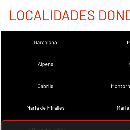
LOCALIDADES DON
Barcelona
M
Alpens
Cabrils
Montorn
Maria de Miralles
Maria
La Roca del Vallès
L