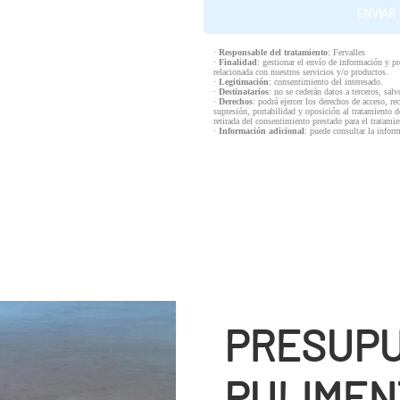
·
Responsable del tratamiento
: Fervalles
·
Finalidad
: gestionar el envío de información y p
relacionada con nuestros servicios y/o productos.
·
Legitimación
: consentimiento del interesado.
·
Destinatarios
: no se cederán datos a terceros, salv
·
Derechos
: podrá ejercer los derechos de acceso, re
supresión, portabilidad y oposición al tratamiento d
retirada del consentimiento prestado para el tratam
·
Información adicional
: puede consultar la infor
PRESUPU
PULIMEN