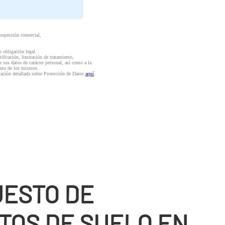
rospección comercial,
o obligación legal.
ctificación, limitación de tratamiento,
e sus datos de carácter personal, así como a la
iento de los mismos.
mación detallada sobre Protección de Datos
aquí
.
ESTO DE
TOS DE SUELO EN