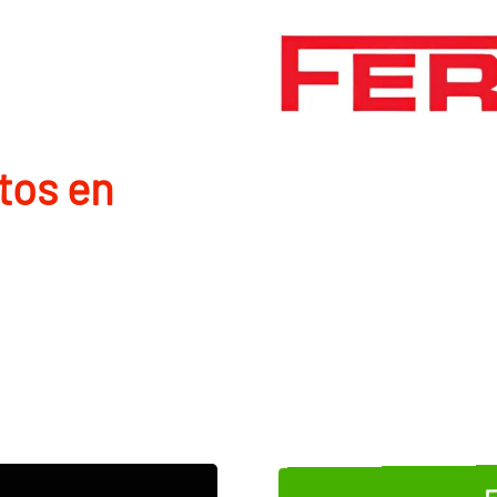
tos en
E