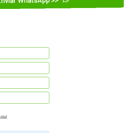
acidad
.