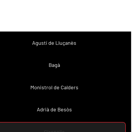
Agustí de Lluçanès
Bagà
Monistrol de Calders
Adrià de Besòs
Gironella