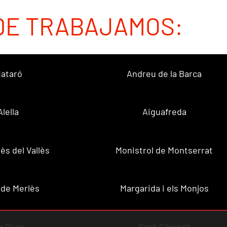
DE TRABAJAMOS:
ataró
Andreu de la Barca
Alella
Aiguafreda
ès del Vallès
Monistrol de Montserrat
 de Merlès
Margarida i els Monjos
a Quar
Sant Climent