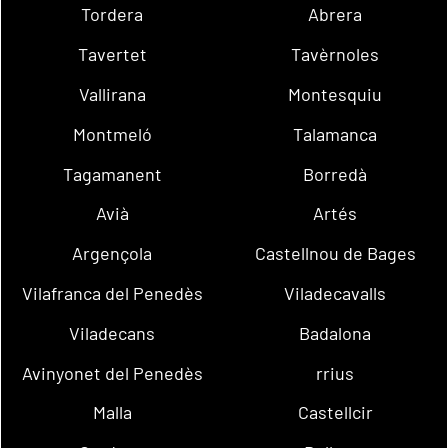
Tordera
Abrera
Tavertet
Tavèrnoles
Vallirana
Montesquiu
Montmeló
Talamanca
Tagamanent
Borredà
Avià
Artés
Argençola
Castellnou de Bages
Vilafranca del Penedès
Viladecavalls
Viladecans
Badalona
Avinyonet del Penedès
rrius
Malla
Castellcir