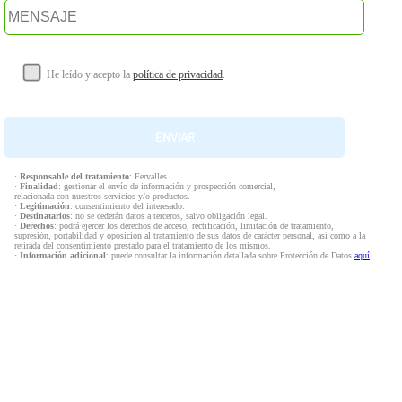
He leído y acepto la
política de privacidad
.
·
Responsable del tratamiento
: Fervalles
·
Finalidad
: gestionar el envío de información y prospección comercial,
relacionada con nuestros servicios y/o productos.
·
Legitimación
: consentimiento del interesado.
·
Destinatarios
: no se cederán datos a terceros, salvo obligación legal.
·
Derechos
: podrá ejercer los derechos de acceso, rectificación, limitación de tratamiento,
supresión, portabilidad y oposición al tratamiento de sus datos de carácter personal, así como a la
retirada del consentimiento prestado para el tratamiento de los mismos.
·
Información adicional
: puede consultar la información detallada sobre Protección de Datos
aquí
.