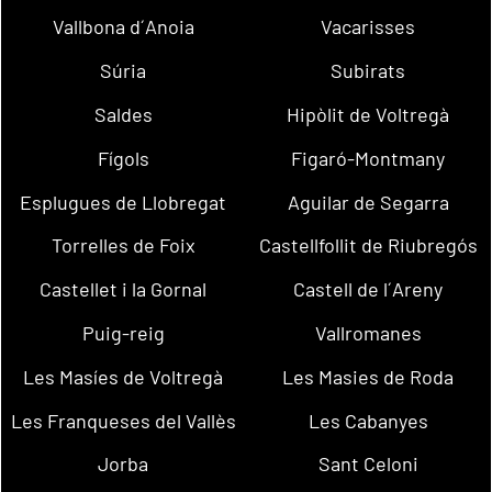
Vallbona d´Anoia
Vacarisses
Súria
Subirats
Saldes
Hipòlit de Voltregà
Fígols
Figaró-Montmany
Esplugues de Llobregat
Aguilar de Segarra
Torrelles de Foix
Castellfollit de Riubregós
Castellet i la Gornal
Castell de l´Areny
Puig-reig
Vallromanes
Les Masíes de Voltregà
Les Masies de Roda
Les Franqueses del Vallès
Les Cabanyes
Jorba
Sant Celoni