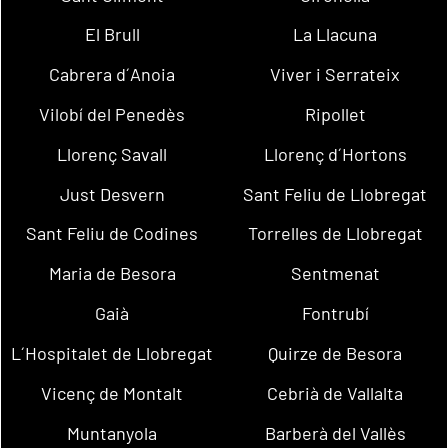
El Brull
La Llacuna
Cabrera d´Anoia
Viver i Serrateix
Vilobí del Penedès
Ripollet
Llorenç Savall
Llorenç d´Hortons
Just Desvern
Sant Feliu de Llobregat
Sant Feliu de Codines
Torrelles de Llobregat
Maria de Besora
Sentmenat
Gaià
Fontrubí
L´Hospitalet de Llobregat
Quirze de Besora
Vicenç de Montalt
Cebrià de Vallalta
Muntanyola
Barberà del Vallès