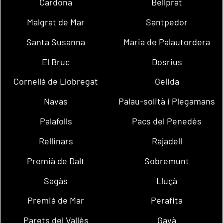
Cardona
Bellprat
Malgrat de Mar
Santpedor
Santa Susanna
Maria de Palautordera
El Bruc
Dosrius
Cornellà de Llobregat
Gelida
Navas
Palau-solità i Plegamans
Palafolls
Pacs del Penedès
Rellinars
Rajadell
Premià de Dalt
Sobremunt
Sagàs
Lluçà
Premià de Mar
Perafita
Parets del Vallès
Gavà