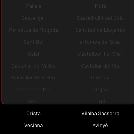
Pallejà
Moià
Castellgalí
Castellfullit del Boix
Perpètua de Mogoda
Sant Boi de Lluçanès
Sant Boi
artomeu del Grau
Calaf
Castellbell i el Vilar
Castellar del Vallès
Castellar del Riu
Castellar de n´Hug
Terrassa
Cabrera de Mar
Sitges
Seva
Orpí
Oristà
Vilalba Sasserra
Veciana
Avinyó