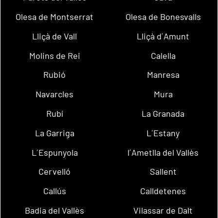
Olesa de Montserrat
Olesa de Bonesvalls
Lliçà de Vall
Lliçà d´Amunt
Molins de Rei
Calella
Rubió
Manresa
Navarcles
Mura
Rubí
La Granada
La Garriga
L´Estany
L´Espunyola
l´Ametlla del Vallès
Cervelló
Sallent
Callús
Calldetenes
Badia del Vallès
Vilassar de Dalt