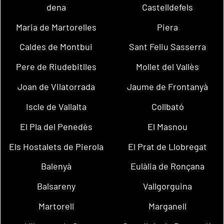
dena
Castelldefels
Maria de Martorelles
Piera
Caldes de Montbui
Sant Feliu Sasserra
Pere de Riudebitlles
Mollet del Vallès
Joan de Vilatorrada
Jaume de Frontanyà
Iscle de Vallalta
Collbató
El Pla del Penedès
El Masnou
Els Hostalets de Pierola
El Prat de Llobregat
Balenyà
Eulàlia de Ronçana
Balsareny
Vallgorguina
Martorell
Marganell