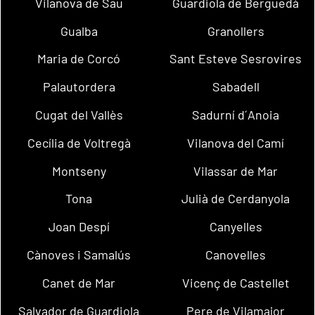
Vilanova de Sau
Guardiola de Berguedà
Gualba
Granollers
Maria de Corcó
Sant Esteve Sesrovires
Palautordera
Sabadell
Cugat del Vallès
Sadurní d´Anoia
Cecília de Voltregà
Vilanova del Camí
Montseny
Vilassar de Mar
Tona
Julià de Cerdanyola
Joan Despí
Canyelles
Cànoves i Samalús
Canovelles
Canet de Mar
Vicenç de Castellet
Salvador de Guardiola
Pere de Vilamajor