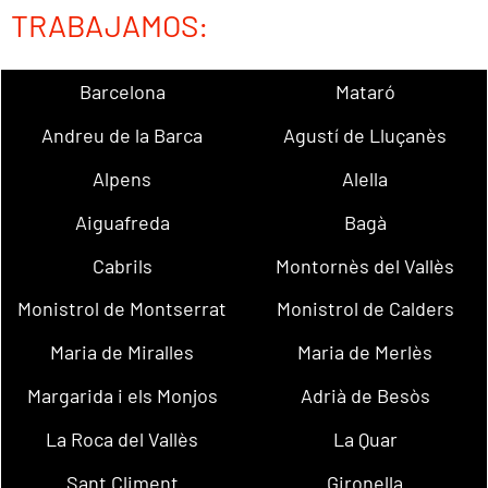
TRABAJAMOS:
Barcelona
Mataró
Andreu de la Barca
Agustí de Lluçanès
Alpens
Alella
Aiguafreda
Bagà
Cabrils
Montornès del Vallès
Monistrol de Montserrat
Monistrol de Calders
Maria de Miralles
Maria de Merlès
Margarida i els Monjos
Adrià de Besòs
La Roca del Vallès
La Quar
Sant Climent
Gironella