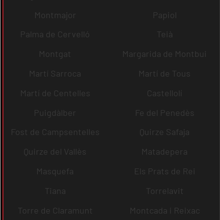
Montmajor
Papiol
Palma de Cervelló
Teià
Montgat
Margarida de Montbui
Martí Sarroca
Martí de Tous
Martí de Centelles
Castellolí
Puigdàlber
Fe del Penedès
Fost de Campsentelles
Quirze Safaja
Quirze del Vallès
Matadepera
Masquefa
Els Prats de Rei
Tiana
Torrelavit
Torre de Claramunt
Montcada i Reixac