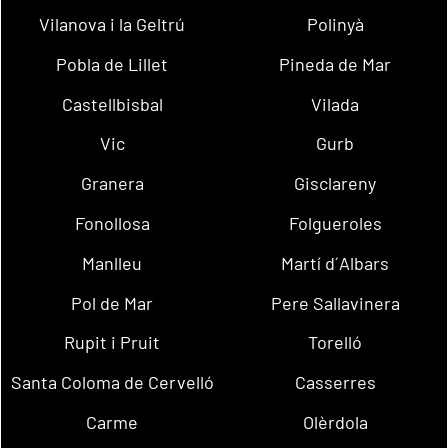
Vilanova i la Geltrú
Polinyà
Pobla de Lillet
Pineda de Mar
Castellbisbal
Vilada
Vic
Gurb
Granera
Gisclareny
Fonollosa
Folgueroles
Manlleu
Martí d´Albars
Pol de Mar
Pere Sallavinera
Rupit i Pruit
Torelló
Santa Coloma de Cervelló
Casserres
Carme
Olèrdola