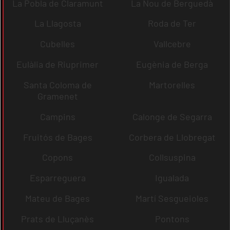
La Pobla de Claramunt
La Nou de Berguedà
La Llagosta
Roda de Ter
Cubelles
Vallcebre
Eulàlia de Riuprimer
Eugènia de Berga
Santa Coloma de
Martorelles
Gramenet
Campins
Calonge de Segarra
Fruitós de Bages
Corbera de Llobregat
Copons
Collsuspina
Esparreguera
Igualada
Mateu de Bages
Martí Sesgueioles
Prats de Lluçanès
Pontons