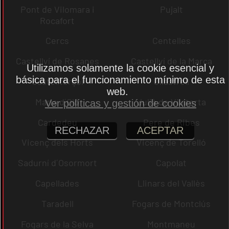
Pont de Vilomara i
Pujalt
Rocafort
Cercs
Centelles
Castellví de Rosanes
Castellví de la Marca
Utilizamos solamente la cookie esencial y
básica para el funcionamiento mínimo de esta
Castellterçol
Ullastrell
web.
Maria d´Oló
Julià de Vilatorta
Ver políticas y gestión de cookies
Cardedeu
Pere de Ribes
RECHAZAR
ACEPTAR
Vicenç dels Horts
Vicenç de Torelló
Sadurní d´Osormort
Capolat
Capellades
Llinars del Vallès
Taradell
Fogars de Montclús
Fogars de la Selva
Montmaneu