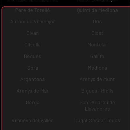
Pere de Torelló
Quintí de Mediona
Antoni de Vilamajor
Orís
Olvan
Olost
Olivella
Montclar
Begues
Gallifa
Sora
Mediona
Argentona
Arenys de Munt
Arenys de Mar
Bigues i Riells
Berga
Sant Andreu de
Llavaneres
Vilanova del Vallès
Cugat Sesgarrigues