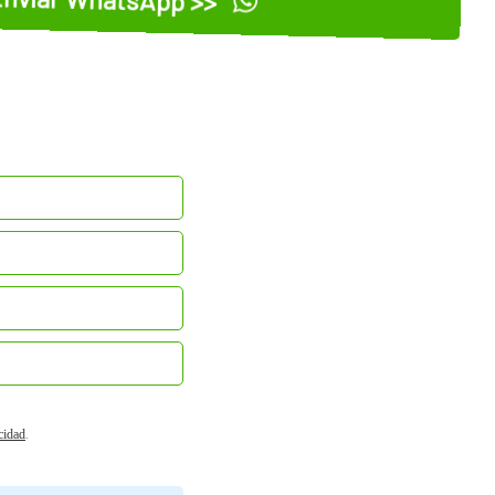
acidad
.