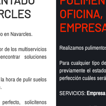
ANTADO
PULIMEN
RCLES
OFICINA,
EMPRESA
lo en Navarcles.
Realizamos pulimentos
r de los multiservicios
encontrar soluciones
Para cualquier tipo d
previamente el estado
perfección cuáles serán
la hora de pulir suelos
.
SERVICIOS:
Empresa 
rfecto, solicí­tenos