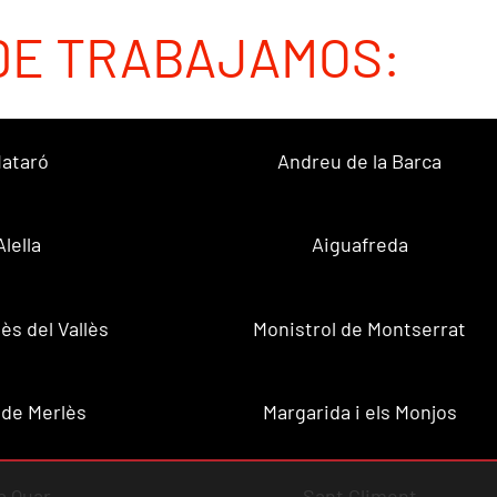
DE TRABAJAMOS:
ataró
Andreu de la Barca
Alella
Aiguafreda
ès del Vallès
Monistrol de Montserrat
 de Merlès
Margarida i els Monjos
a Quar
Sant Climent