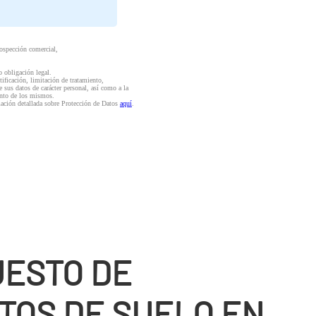
rospección comercial,
o obligación legal.
ctificación, limitación de tratamiento,
e sus datos de carácter personal, así como a la
iento de los mismos.
mación detallada sobre Protección de Datos
aquí
.
ESTO DE
TOS DE SUELO EN