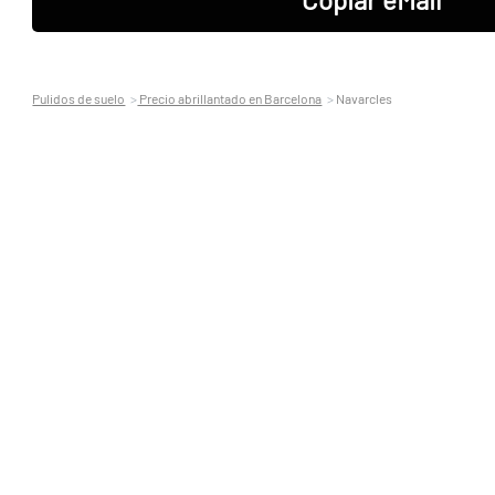
Pulidos de suelo
Precio abrillantado en Barcelona
Navarcles