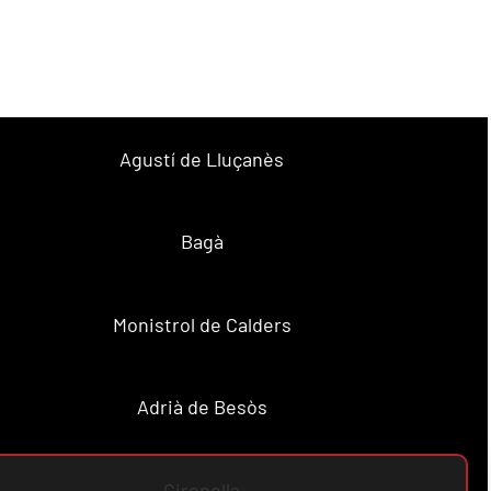
Agustí de Lluçanès
Bagà
Monistrol de Calders
Adrià de Besòs
Gironella