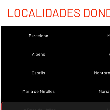
LOCALIDADES DON
Barcelona
M
Alpens
Cabrils
Montorn
Maria de Miralles
Maria
La Roca del Vallès
L