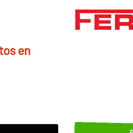
tos en
E