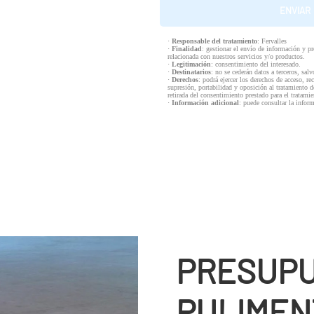
·
Responsable del tratamiento
: Fervalles
·
Finalidad
: gestionar el envío de información y p
relacionada con nuestros servicios y/o productos.
·
Legitimación
: consentimiento del interesado.
·
Destinatarios
: no se cederán datos a terceros, salv
·
Derechos
: podrá ejercer los derechos de acceso, re
supresión, portabilidad y oposición al tratamiento d
retirada del consentimiento prestado para el tratam
·
Información adicional
: puede consultar la infor
PRESUPU
PULIMEN