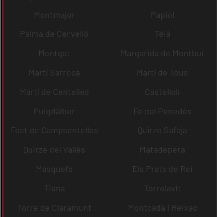
Montmajor
Papiol
Palma de Cervelló
Teià
Montgat
Margarida de Montbui
Martí Sarroca
Martí de Tous
Martí de Centelles
Castellolí
Puigdàlber
Fe del Penedès
Fost de Campsentelles
Quirze Safaja
Quirze del Vallès
Matadepera
Masquefa
Els Prats de Rei
Tiana
Torrelavit
Torre de Claramunt
Montcada i Reixac