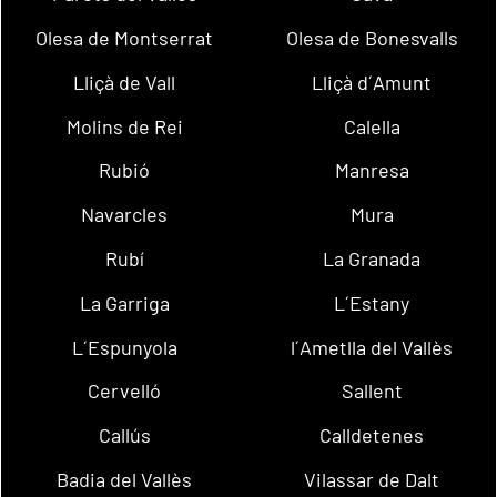
Olesa de Montserrat
Olesa de Bonesvalls
Lliçà de Vall
Lliçà d´Amunt
Molins de Rei
Calella
Rubió
Manresa
Navarcles
Mura
Rubí
La Granada
La Garriga
L´Estany
L´Espunyola
l´Ametlla del Vallès
Cervelló
Sallent
Callús
Calldetenes
Badia del Vallès
Vilassar de Dalt