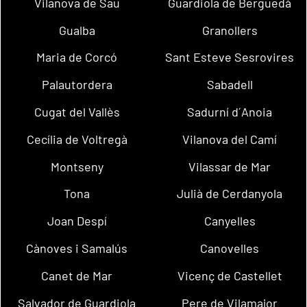
Vilanova de Sau
Guardiola de Berguedà
Gualba
Granollers
Maria de Corcó
Sant Esteve Sesrovires
Palautordera
Sabadell
Cugat del Vallès
Sadurní d´Anoia
Cecília de Voltregà
Vilanova del Camí
Montseny
Vilassar de Mar
Tona
Julià de Cerdanyola
Joan Despí
Canyelles
Cànoves i Samalús
Canovelles
Canet de Mar
Vicenç de Castellet
Salvador de Guardiola
Pere de Vilamajor