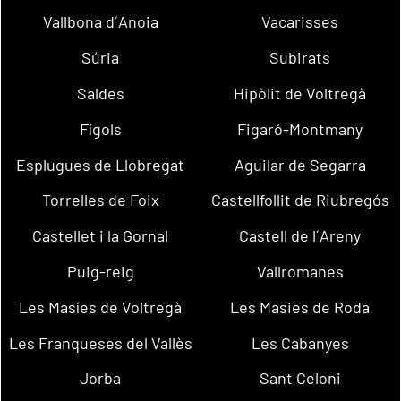
Vallbona d´Anoia
Vacarisses
Súria
Subirats
Saldes
Hipòlit de Voltregà
Fígols
Figaró-Montmany
Esplugues de Llobregat
Aguilar de Segarra
Torrelles de Foix
Castellfollit de Riubregós
Castellet i la Gornal
Castell de l´Areny
Puig-reig
Vallromanes
Les Masíes de Voltregà
Les Masies de Roda
Les Franqueses del Vallès
Les Cabanyes
Jorba
Sant Celoni