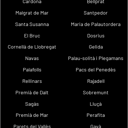
Cardona
Bellprat
Malgrat de Mar
Santpedor
Santa Susanna
Maria de Palautordera
El Bruc
Dosrius
Cornellà de Llobregat
Gelida
Navas
Palau-solità i Plegamans
Palafolls
Pacs del Penedès
Rellinars
Rajadell
Premià de Dalt
Sobremunt
Sagàs
Lluçà
Premià de Mar
Perafita
Parets del Vallès
Gavà