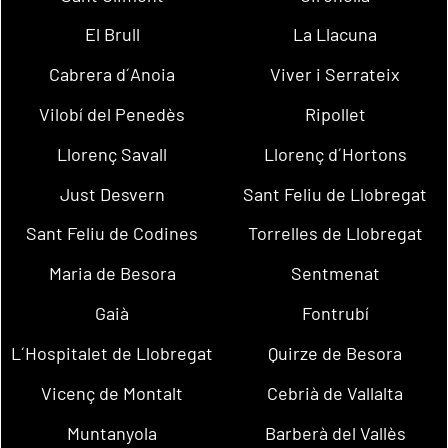
El Brull
La Llacuna
Cabrera d´Anoia
Viver i Serrateix
Vilobí del Penedès
Ripollet
Llorenç Savall
Llorenç d´Hortons
Just Desvern
Sant Feliu de Llobregat
Sant Feliu de Codines
Torrelles de Llobregat
Maria de Besora
Sentmenat
Gaià
Fontrubí
L´Hospitalet de Llobregat
Quirze de Besora
Vicenç de Montalt
Cebrià de Vallalta
Muntanyola
Barberà del Vallès