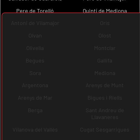
Pere de Torelló
Quintí de Mediona
Antoni de Vilamajor
Orís
Olvan
Olost
Olivella
Montclar
Begues
Gallifa
Sora
Mediona
Argentona
Arenys de Munt
Arenys de Mar
Bigues i Riells
Berga
Sant Andreu de
Llavaneres
Vilanova del Vallès
Cugat Sesgarrigues