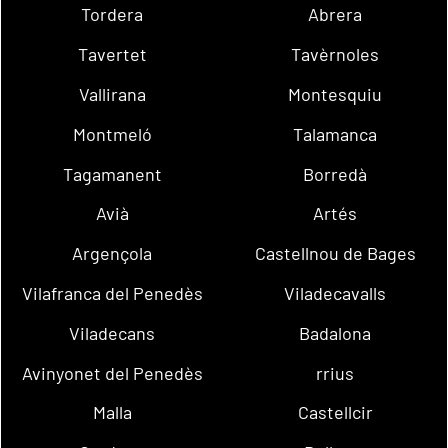
Tordera
Abrera
Tavertet
Tavèrnoles
Vallirana
Montesquiu
Montmeló
Talamanca
Tagamanent
Borredà
Avià
Artés
Argençola
Castellnou de Bages
Vilafranca del Penedès
Viladecavalls
Viladecans
Badalona
Avinyonet del Penedès
rrius
Malla
Castellcir