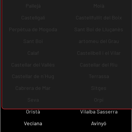
Pallejà
Moià
Castellgalí
Castellfullit del Boix
Perpètua de Mogoda
Sant Boi de Lluçanès
Sant Boi
artomeu del Grau
Calaf
Castellbell i el Vilar
Castellar del Vallès
Castellar del Riu
Castellar de n´Hug
Terrassa
Cabrera de Mar
Sitges
Seva
Orpí
Oristà
Vilalba Sasserra
Veciana
Avinyó