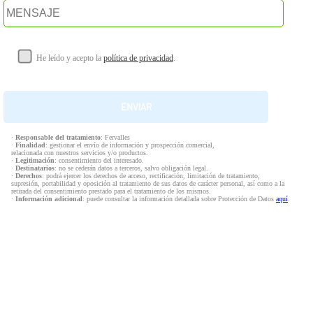
He leído y acepto la
política de privacidad
.
·
Responsable del tratamiento
: Fervalles
·
Finalidad
: gestionar el envío de información y prospección comercial,
relacionada con nuestros servicios y/o productos.
·
Legitimación
: consentimiento del interesado.
·
Destinatarios
: no se cederán datos a terceros, salvo obligación legal.
·
Derechos
: podrá ejercer los derechos de acceso, rectificación, limitación de tratamiento,
supresión, portabilidad y oposición al tratamiento de sus datos de carácter personal, así como a la
retirada del consentimiento prestado para el tratamiento de los mismos.
·
Información adicional
: puede consultar la información detallada sobre Protección de Datos
aquí
.