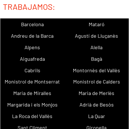
TRABAJAMOS:
Barcelona
Mataró
Andreu de la Barca
Agustí de Lluçanès
Alpens
Alella
Aiguafreda
Bagà
Cabrils
Montornès del Vallès
Monistrol de Montserrat
Monistrol de Calders
Maria de Miralles
Maria de Merlès
Margarida i els Monjos
Adrià de Besòs
La Roca del Vallès
La Quar
Sant Climent
Gironella