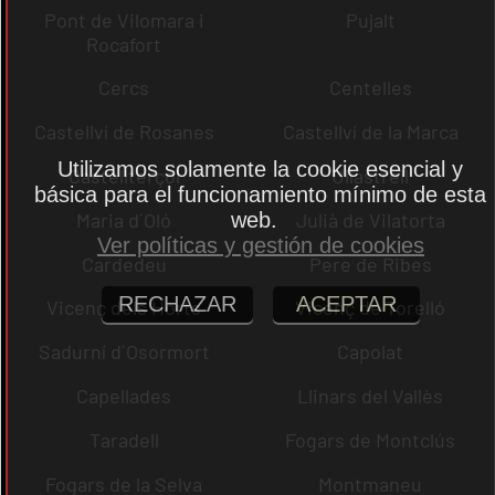
Pont de Vilomara i
Pujalt
Rocafort
Cercs
Centelles
Castellví de Rosanes
Castellví de la Marca
Utilizamos solamente la cookie esencial y
Castellterçol
Ullastrell
básica para el funcionamiento mínimo de esta
web.
Maria d´Oló
Julià de Vilatorta
Ver políticas y gestión de cookies
Cardedeu
Pere de Ribes
RECHAZAR
ACEPTAR
Vicenç dels Horts
Vicenç de Torelló
Sadurní d´Osormort
Capolat
Capellades
Llinars del Vallès
Taradell
Fogars de Montclús
Fogars de la Selva
Montmaneu