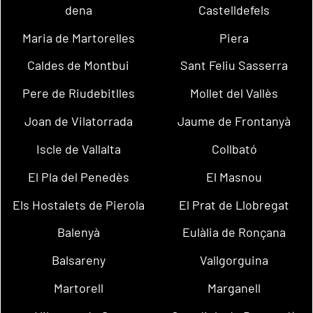
dena
Castelldefels
Maria de Martorelles
Piera
Caldes de Montbui
Sant Feliu Sasserra
Pere de Riudebitlles
Mollet del Vallès
Joan de Vilatorrada
Jaume de Frontanyà
Iscle de Vallalta
Collbató
El Pla del Penedès
El Masnou
Els Hostalets de Pierola
El Prat de Llobregat
Balenyà
Eulàlia de Ronçana
Balsareny
Vallgorguina
Martorell
Marganell