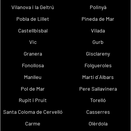
Vilanova i la Geltrú
Polinyà
Pobla de Lillet
Pineda de Mar
Castellbisbal
Vilada
Vic
Gurb
Granera
Gisclareny
Fonollosa
Folgueroles
Manlleu
Martí d´Albars
Pol de Mar
Pere Sallavinera
Rupit i Pruit
Torelló
Santa Coloma de Cervelló
Casserres
Carme
Olèrdola