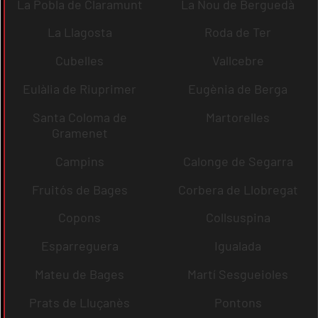
La Pobla de Claramunt
La Nou de Berguedà
La Llagosta
Roda de Ter
Cubelles
Vallcebre
Eulàlia de Riuprimer
Eugènia de Berga
Santa Coloma de
Martorelles
Gramenet
Campins
Calonge de Segarra
Fruitós de Bages
Corbera de Llobregat
Copons
Collsuspina
Esparreguera
Igualada
Mateu de Bages
Martí Sesgueioles
Prats de Lluçanès
Pontons