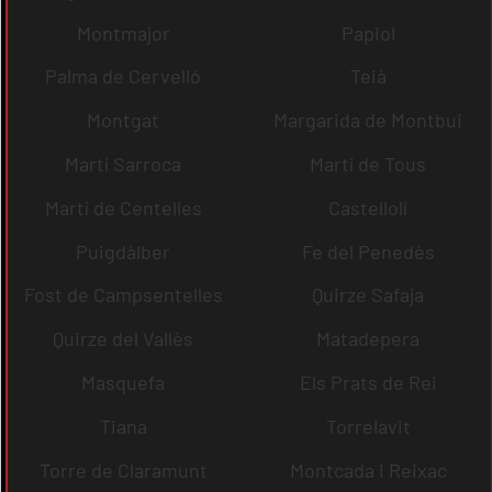
Montmajor
Papiol
Palma de Cervelló
Teià
Montgat
Margarida de Montbui
Martí Sarroca
Martí de Tous
Martí de Centelles
Castellolí
Puigdàlber
Fe del Penedès
Fost de Campsentelles
Quirze Safaja
Quirze del Vallès
Matadepera
Masquefa
Els Prats de Rei
Tiana
Torrelavit
Torre de Claramunt
Montcada i Reixac