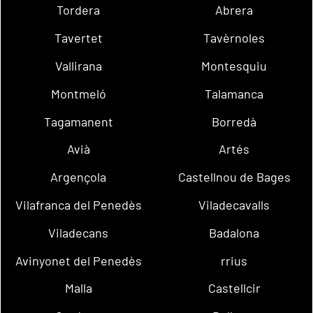
Tordera
Abrera
Tavertet
Tavèrnoles
Vallirana
Montesquiu
Montmeló
Talamanca
Tagamanent
Borredà
Avià
Artés
Argençola
Castellnou de Bages
Vilafranca del Penedès
Viladecavalls
Viladecans
Badalona
Avinyonet del Penedès
rrius
Malla
Castellcir