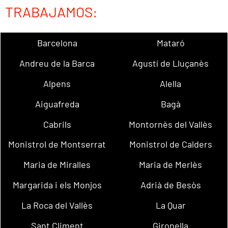
TRABAJAMOS:
Barcelona
Mataró
Andreu de la Barca
Agustí de Lluçanès
Alpens
Alella
Aiguafreda
Bagà
Cabrils
Montornès del Vallès
Monistrol de Montserrat
Monistrol de Calders
Maria de Miralles
Maria de Merlès
Margarida i els Monjos
Adrià de Besòs
La Roca del Vallès
La Quar
Sant Climent
Gironella