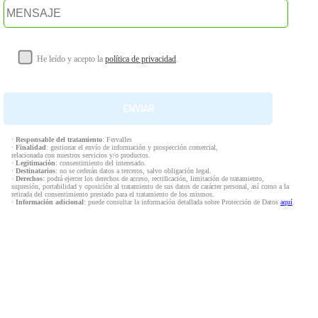
He leído y acepto la
política de privacidad
.
·
Responsable del tratamiento
: Fervalles
·
Finalidad
: gestionar el envío de información y prospección comercial,
relacionada con nuestros servicios y/o productos.
·
Legitimación
: consentimiento del interesado.
·
Destinatarios
: no se cederán datos a terceros, salvo obligación legal.
·
Derechos
: podrá ejercer los derechos de acceso, rectificación, limitación de tratamiento,
supresión, portabilidad y oposición al tratamiento de sus datos de carácter personal, así como a la
retirada del consentimiento prestado para el tratamiento de los mismos.
·
Información adicional
: puede consultar la información detallada sobre Protección de Datos
aquí
.