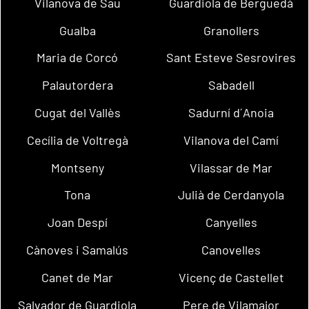
Vilanova de Sau
Guardiola de Berguedà
Gualba
Granollers
Maria de Corcó
Sant Esteve Sesrovires
Palautordera
Sabadell
Cugat del Vallès
Sadurní d´Anoia
Cecília de Voltregà
Vilanova del Camí
Montseny
Vilassar de Mar
Tona
Julià de Cerdanyola
Joan Despí
Canyelles
Cànoves i Samalús
Canovelles
Canet de Mar
Vicenç de Castellet
Salvador de Guardiola
Pere de Vilamajor