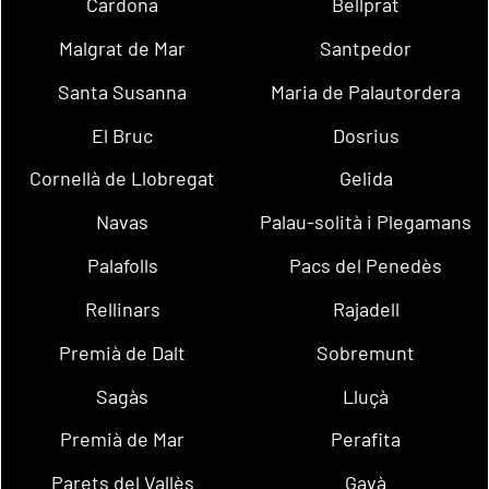
Cardona
Bellprat
Malgrat de Mar
Santpedor
Santa Susanna
Maria de Palautordera
El Bruc
Dosrius
Cornellà de Llobregat
Gelida
Navas
Palau-solità i Plegamans
Palafolls
Pacs del Penedès
Rellinars
Rajadell
Premià de Dalt
Sobremunt
Sagàs
Lluçà
Premià de Mar
Perafita
Parets del Vallès
Gavà