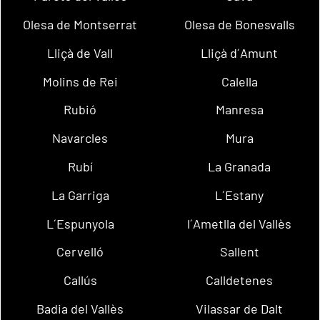
Olesa de Montserrat
Olesa de Bonesvalls
Lliçà de Vall
Lliçà d´Amunt
Molins de Rei
Calella
Rubió
Manresa
Navarcles
Mura
Rubí
La Granada
La Garriga
L´Estany
L´Espunyola
l´Ametlla del Vallès
Cervelló
Sallent
Callús
Calldetenes
Badia del Vallès
Vilassar de Dalt