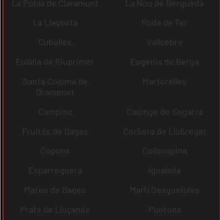
La Pobla de Claramunt
La Nou de Berguedà
La Llagosta
Roda de Ter
Cubelles
Vallcebre
Eulàlia de Riuprimer
Eugènia de Berga
Santa Coloma de
Martorelles
Gramenet
Campins
Calonge de Segarra
Fruitós de Bages
Corbera de Llobregat
Copons
Collsuspina
Esparreguera
Igualada
Mateu de Bages
Martí Sesgueioles
Prats de Lluçanès
Pontons