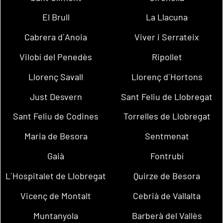
El Brull
La Llacuna
Cabrera d´Anoia
Viver i Serrateix
Vilobí del Penedès
Ripollet
Llorenç Savall
Llorenç d´Hortons
Just Desvern
Sant Feliu de Llobregat
Sant Feliu de Codines
Torrelles de Llobregat
Maria de Besora
Sentmenat
Gaià
Fontrubí
L´Hospitalet de Llobregat
Quirze de Besora
Vicenç de Montalt
Cebrià de Vallalta
Muntanyola
Barberà del Vallès