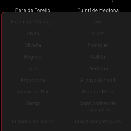
Pere de Torelló
Quintí de Mediona
Antoni de Vilamajor
Orís
Olvan
Olost
Olivella
Montclar
Begues
Gallifa
Sora
Mediona
Argentona
Arenys de Munt
Arenys de Mar
Bigues i Riells
Berga
Sant Andreu de
Llavaneres
Vilanova del Vallès
Cugat Sesgarrigues