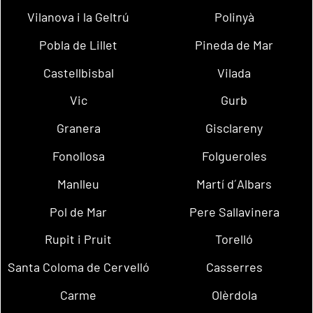
Vilanova i la Geltrú
Polinyà
Pobla de Lillet
Pineda de Mar
Castellbisbal
Vilada
Vic
Gurb
Granera
Gisclareny
Fonollosa
Folgueroles
Manlleu
Martí d´Albars
Pol de Mar
Pere Sallavinera
Rupit i Pruit
Torelló
Santa Coloma de Cervelló
Casserres
Carme
Olèrdola