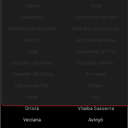
Pallejà
Moià
Castellgalí
Castellfullit del Boix
Perpètua de Mogoda
Sant Boi de Lluçanès
Sant Boi
artomeu del Grau
Calaf
Castellbell i el Vilar
Castellar del Vallès
Castellar del Riu
Castellar de n´Hug
Terrassa
Cabrera de Mar
Sitges
Seva
Orpí
Oristà
Vilalba Sasserra
Veciana
Avinyó