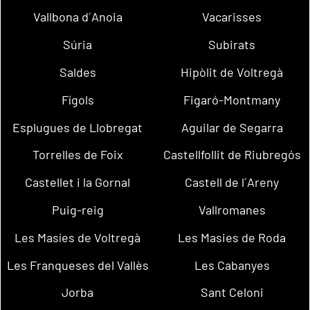
Vallbona d´Anoia
Vacarisses
Súria
Subirats
Saldes
Hipòlit de Voltregà
Fígols
Figaró-Montmany
Esplugues de Llobregat
Aguilar de Segarra
Torrelles de Foix
Castellfollit de Riubregós
Castellet i la Gornal
Castell de l´Areny
Puig-reig
Vallromanes
Les Masíes de Voltregà
Les Masies de Roda
Les Franqueses del Vallès
Les Cabanyes
Jorba
Sant Celoni