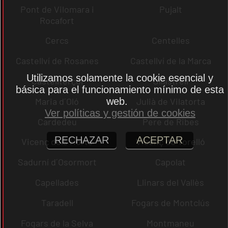
Pont de Vilomara i
Pujalt
Rocafort
Cercs
Centelles
Castellví de Rosanes
Castellví de la Marca
Utilizamos solamente la cookie esencial y
Castellterçol
Ullastrell
básica para el funcionamiento mínimo de esta
web.
Maria d´Oló
Julià de Vilatorta
Ver políticas y gestión de cookies
Cardedeu
Pere de Ribes
RECHAZAR
ACEPTAR
Vicenç dels Horts
Vicenç de Torelló
Sadurní d´Osormort
Capolat
Capellades
Llinars del Vallès
Taradell
Fogars de Montclús
Fogars de la Selva
Montmaneu