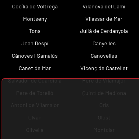
Cecília de Voltregà
Vilanova del Camí
Montseny
Vilassar de Mar
Tona
Julià de Cerdanyola
Joan Despí
Canyelles
Cànoves i Samalús
Canovelles
Canet de Mar
Vicenç de Castellet
Salvador de Guardiola
Pere de Vilamajor
Pere de Torelló
Quintí de Mediona
Antoni de Vilamajor
Orís
Olvan
Olost
Olivella
Montclar