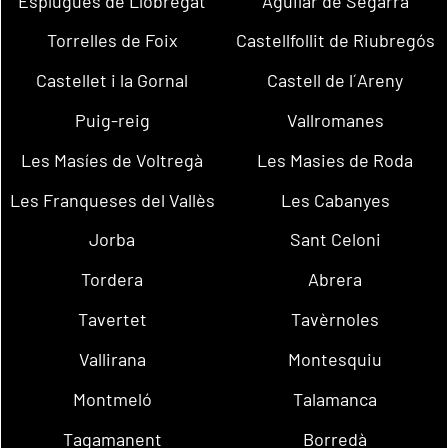
Esplugues de Llobregat
Aguilar de Segarra
Torrelles de Foix
Castellfollit de Riubregós
Castellet i la Gornal
Castell de l´Areny
Puig-reig
Vallromanes
Les Masíes de Voltregà
Les Masies de Roda
Les Franqueses del Vallès
Les Cabanyes
Jorba
Sant Celoni
Tordera
Abrera
Tavertet
Tavèrnoles
Vallirana
Montesquiu
Montmeló
Talamanca
Tagamanent
Borredà