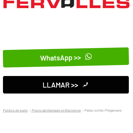
WhatsApp >>
LLAMAR >>
Pulidos de suelo
Precio abrillantado en Barcelona
Palau-solità i Plegamans