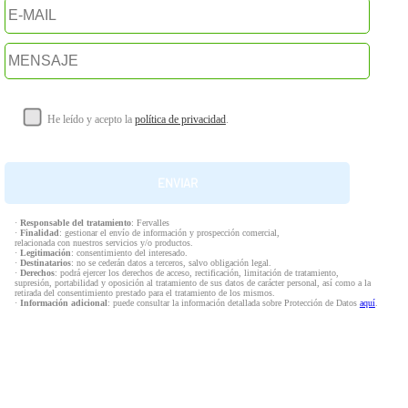
He leído y acepto la
política de privacidad
.
·
Responsable del tratamiento
: Fervalles
·
Finalidad
: gestionar el envío de información y prospección comercial,
relacionada con nuestros servicios y/o productos.
·
Legitimación
: consentimiento del interesado.
·
Destinatarios
: no se cederán datos a terceros, salvo obligación legal.
·
Derechos
: podrá ejercer los derechos de acceso, rectificación, limitación de tratamiento,
supresión, portabilidad y oposición al tratamiento de sus datos de carácter personal, así como a la
retirada del consentimiento prestado para el tratamiento de los mismos.
·
Información adicional
: puede consultar la información detallada sobre Protección de Datos
aquí
.