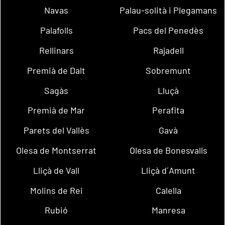
Navas
Palau-solità i Plegamans
Palafolls
Pacs del Penedès
Rellinars
Rajadell
Premià de Dalt
Sobremunt
Sagàs
Lluçà
Premià de Mar
Perafita
Parets del Vallès
Gavà
Olesa de Montserrat
Olesa de Bonesvalls
Lliçà de Vall
Lliçà d´Amunt
Molins de Rei
Calella
Rubió
Manresa