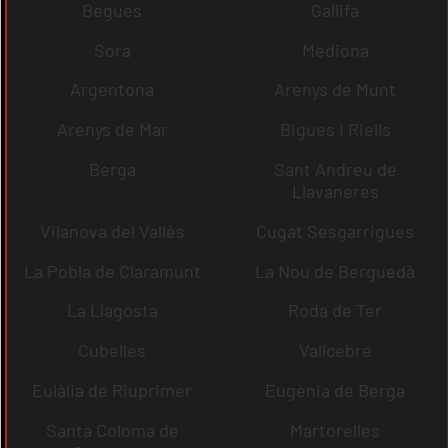
Begues
Gallifa
Sora
Mediona
Argentona
Arenys de Munt
Arenys de Mar
Bigues i Riells
Berga
Sant Andreu de
Llavaneres
Vilanova del Vallès
Cugat Sesgarrigues
La Pobla de Claramunt
La Nou de Berguedà
La Llagosta
Roda de Ter
Cubelles
Vallcebre
Eulàlia de Riuprimer
Eugènia de Berga
Santa Coloma de
Martorelles