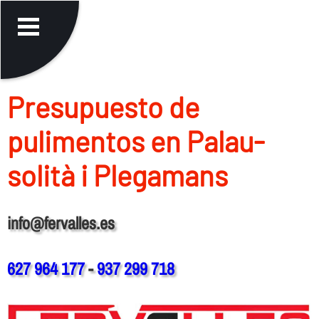
Presupuesto de
pulimentos en Palau-
solità i Plegamans
info@fervalles.es
627 964 177
-
937 299 718