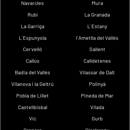
Navarcles
Mura
Rubí
La Granada
La Garriga
L´Estany
L´Espunyola
l´Ametlla del Vallès
Cervelló
Sallent
Callús
Calldetenes
Badia del Vallès
Vilassar de Dalt
Vilanova i la Geltrú
Polinyà
Pobla de Lillet
Pineda de Mar
Castellbisbal
Vilada
Vic
Gurb