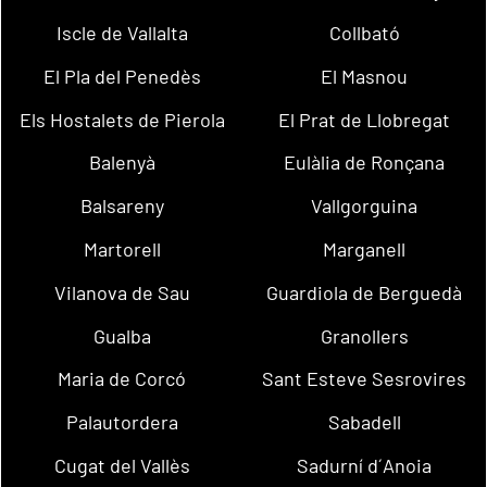
Iscle de Vallalta
Collbató
El Pla del Penedès
El Masnou
Els Hostalets de Pierola
El Prat de Llobregat
Balenyà
Eulàlia de Ronçana
Balsareny
Vallgorguina
Martorell
Marganell
Vilanova de Sau
Guardiola de Berguedà
Gualba
Granollers
Maria de Corcó
Sant Esteve Sesrovires
Palautordera
Sabadell
Cugat del Vallès
Sadurní d´Anoia