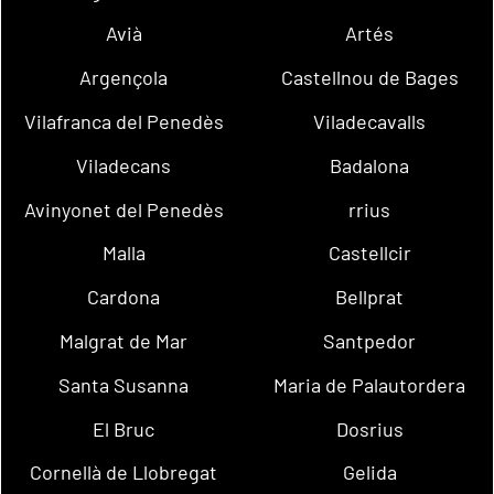
Avià
Artés
Argençola
Castellnou de Bages
Vilafranca del Penedès
Viladecavalls
Viladecans
Badalona
Avinyonet del Penedès
rrius
Malla
Castellcir
Cardona
Bellprat
Malgrat de Mar
Santpedor
Santa Susanna
Maria de Palautordera
El Bruc
Dosrius
Cornellà de Llobregat
Gelida