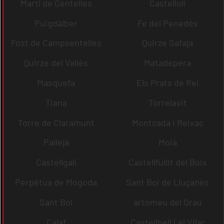
Martí de Centelles
Castellolí
Puigdàlber
Fe del Penedès
Fost de Campsentelles
Quirze Safaja
Quirze del Vallès
Matadepera
Masquefa
Els Prats de Rei
Tiana
Torrelavit
Torre de Claramunt
Montcada i Reixac
Pallejà
Moià
Castellgalí
Castellfullit del Boix
Perpètua de Mogoda
Sant Boi de Lluçanès
Sant Boi
artomeu del Grau
Calaf
Castellbell i el Vilar