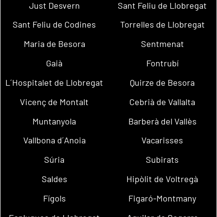
Just Desvern
Sant Feliu de Llobregat
Sant Feliu de Codines
Torrelles de Llobregat
Maria de Besora
Sentmenat
Gaià
Fontrubí
L´Hospitalet de Llobregat
Quirze de Besora
Vicenç de Montalt
Cebrià de Vallalta
Muntanyola
Barberà del Vallès
Vallbona d´Anoia
Vacarisses
Súria
Subirats
Saldes
Hipòlit de Voltregà
Fígols
Figaró-Montmany