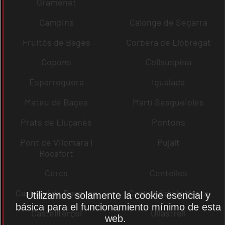
Gramenet
Campins
Calonge de Segarra
Fruitós de Bages
Corbera de Llobregat
Copons
Collsuspina
Esparreguera
Igualada
Mateu de Bages
Martí Sesgueioles
Prats de Lluçanès
Pontons
Pont de Vilomara i
Pujalt
Rocafort
Cercs
Centelles
Castellví de Rosanes
Castellví de la Marca
Utilizamos solamente la cookie esencial y
básica para el funcionamiento mínimo de esta
Castellterçol
Ullastrell
web.