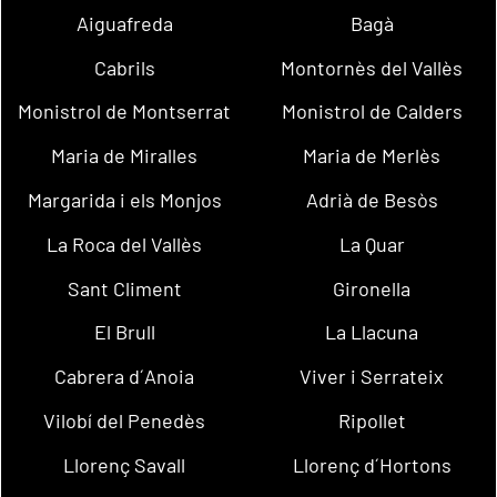
Aiguafreda
Bagà
Cabrils
Montornès del Vallès
Monistrol de Montserrat
Monistrol de Calders
Maria de Miralles
Maria de Merlès
Margarida i els Monjos
Adrià de Besòs
La Roca del Vallès
La Quar
Sant Climent
Gironella
El Brull
La Llacuna
Cabrera d´Anoia
Viver i Serrateix
Vilobí del Penedès
Ripollet
Llorenç Savall
Llorenç d´Hortons