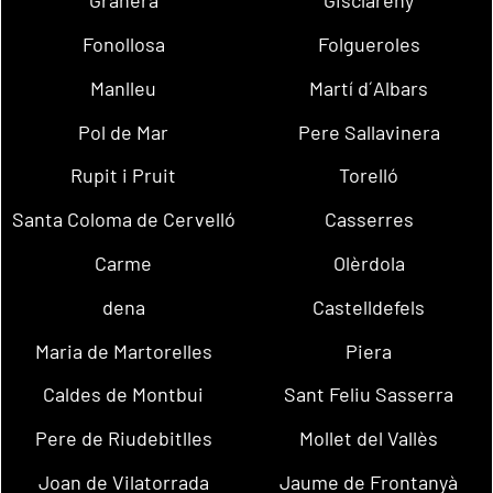
Granera
Gisclareny
Fonollosa
Folgueroles
Manlleu
Martí d´Albars
Pol de Mar
Pere Sallavinera
Rupit i Pruit
Torelló
Santa Coloma de Cervelló
Casserres
Carme
Olèrdola
dena
Castelldefels
Maria de Martorelles
Piera
Caldes de Montbui
Sant Feliu Sasserra
Pere de Riudebitlles
Mollet del Vallès
Joan de Vilatorrada
Jaume de Frontanyà